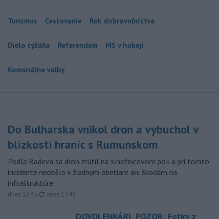
Turizmus
Cestovanie
Rok dobrovoľníctva
Dielo týždňa
Referendum
MS v hokeji
Komunálne voľby
Do Bulharska vnikol dron a vybuchol v
blízkosti hraníc s Rumunskom
Podľa Radeva sa dron zrútil na slnečnicovom poli a pri tomto
incidente nedošlo k žiadnym obetiam ani škodám na
infraštruktúre.
aktualizované
dnes 12:45
,
dnes 13:45
DOVOLENKÁRI, POZOR: Fotky z