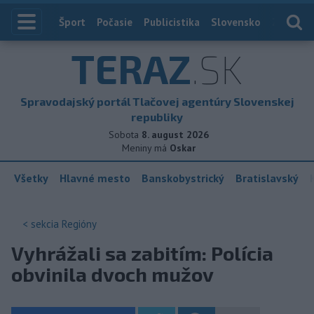
Index
Šport
Počasie
Publicistika
Slovensko
Zahranič
TERAZ
.SK
Spravodajský portál Tlačovej agentúry Slovenskej
republiky
Sobota
8. august 2026
Meniny má
Oskar
Všetky
Hlavné mesto
Banskobystrický
Bratislavský
< sekcia
Regióny
Vyhrážali sa zabitím: Polícia
obvinila dvoch mužov