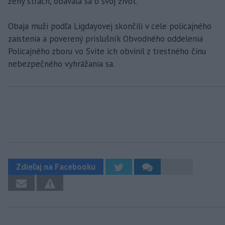
ženy strach, obávala sa o svoj život.
Obaja muži podľa Ligdayovej skončili v cele policajného
zaistenia a poverený príslušník Obvodného oddelenia
Policajného zboru vo Svite ich obvinil z trestného činu
nebezpečného vyhrážania sa.
Zdieľaj na Facebooku