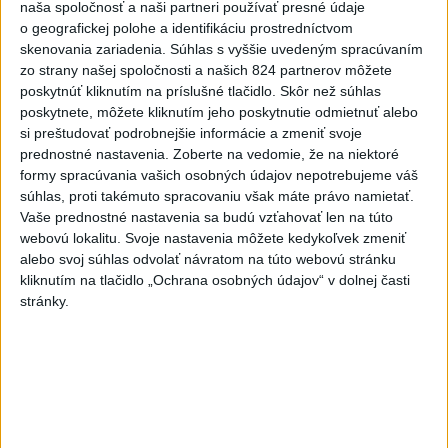
naša spoločnosť a naši partneri používať presné údaje
Vyhlásenia
o geografickej polohe a identifikáciu prostredníctvom
Priame prenosy z Národnej rady SR
skenovania zariadenia. Súhlas s vyššie uvedeným spracúvaním
zo strany našej spoločnosti a našich 824 partnerov môžete
poskytnúť kliknutím na príslušné tlačidlo. Skôr než súhlas
poskytnete, môžete kliknutím jeho poskytnutie odmietnuť alebo
si preštudovať podrobnejšie informácie a zmeniť svoje
Politika na sociálnych sieťach
prednostné nastavenia.
Zoberte na vedomie, že na niektoré
formy spracúvania vašich osobných údajov nepotrebujeme váš
súhlas, proti takémuto spracovaniu však máte právo namietať.
Zobraziť viac
Info
Vaše prednostné nastavenia sa budú vzťahovať len na túto
webovú lokalitu. Svoje nastavenia môžete kedykoľvek zmeniť
alebo svoj súhlas odvolať návratom na túto webovú stránku
Najnovšie videá
Najsledovanejšie videá
kliknutím na tlačidlo „Ochrana osobných údajov“ v dolnej časti
stránky.
Keď sa pomýliš, aj pravdu povieš | Ivan
KORČOK
dnes 13:03
|
Korčok Ivan
|
383
zobrazení
T. Gašpar: PS žije z dotácií a kritiku
fondu nazýva úto...
dnes 11:57
|
Smer - SSD
|
4131
zobrazení