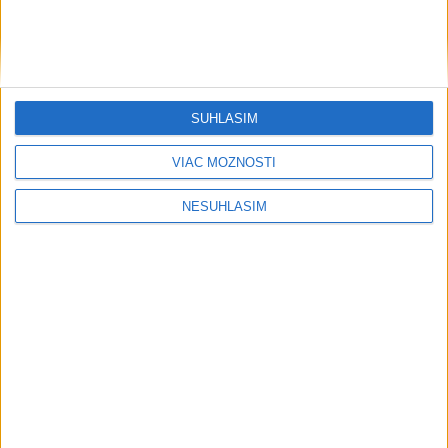
SÚHLASÍM
VIAC MOŽNOSTÍ
NESÚHLASÍM
....