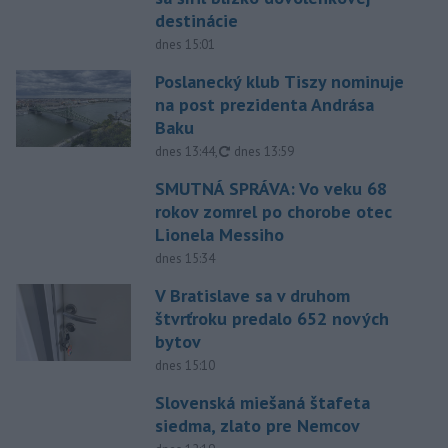
destinácie
dnes 15:01
Poslanecký klub Tiszy nominuje
na post prezidenta Andrása
Baku
aktualizované
dnes 13:44
,
dnes 13:59
SMUTNÁ SPRÁVA: Vo veku 68
rokov zomrel po chorobe otec
Lionela Messiho
dnes 15:34
V Bratislave sa v druhom
štvrťroku predalo 652 nových
bytov
dnes 15:10
Slovenská miešaná štafeta
siedma, zlato pre Nemcov