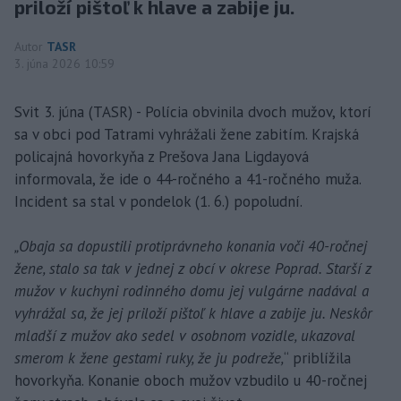
priloží pištoľ k hlave a zabije ju.
Autor
TASR
3. júna 2026 10:59
Svit 3. júna (TASR) - Polícia obvinila dvoch mužov, ktorí
sa v obci pod Tatrami vyhrážali žene zabitím. Krajská
policajná hovorkyňa z Prešova Jana Ligdayová
informovala, že ide o 44-ročného a 41-ročného muža.
Incident sa stal v pondelok (1. 6.) popoludní.
„Obaja sa dopustili protiprávneho konania voči 40-ročnej
žene, stalo sa tak v jednej z obcí v okrese Poprad. Starší z
mužov v kuchyni rodinného domu jej vulgárne nadával a
vyhrážal sa, že jej priloží pištoľ k hlave a zabije ju. Neskôr
mladší z mužov ako sedel v osobnom vozidle, ukazoval
smerom k žene gestami ruky, že ju podreže,
“ priblížila
hovorkyňa. Konanie oboch mužov vzbudilo u 40-ročnej