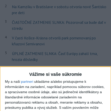
2
Na Kamzíku v Bratislave v sobotu otvoria nové Šantisko
pre deti
3
ČIASTOČNÉ ZATMENIE SLNKA: Pozorovať sa bude dať v
stredu
4
V časti Košice-Krásna otvorili park pomenovaný po
kňazovi Semivanovi
5
ÚPLNÉ ZATMENIE SLNKA: Časť Európy zahalí tma,
hrozia dôsledky
6
INTOXIKOVALA SA OSOBA: Požiar v Braväcove zasiahol
Vážime si vaše súkromie
10 stavieb
My a naši
partneri
ukladáme a/alebo pristupujeme k
7
Pekárka zachránila život svojim zákazníkom, ktorí sa pár
informáciám na zariadení, napríklad pomocou súborov cookies,
dní neukázali
a spracúvame osobné údaje, ako sú jedinečné identifikátory a
štandardné informácie odosielané zariadením na
personalizovanú reklamu a obsah, meranie reklamy a obsahu,
Najnovšie správy na Teraz.sk
prieskumy publika a vývoj služieb.
S vaším povolením môže