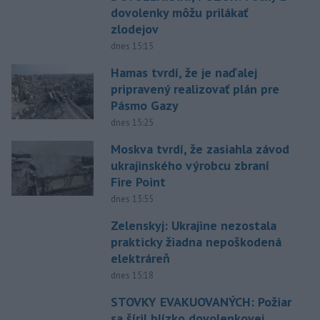
dovolenky môžu prilákať
zlodejov
dnes 15:15
Hamas tvrdí, že je naďalej
pripravený realizovať plán pre
Pásmo Gazy
dnes 15:25
Moskva tvrdí, že zasiahla závod
ukrajinského výrobcu zbraní
Fire Point
dnes 13:55
Zelenskyj: Ukrajine nezostala
prakticky žiadna nepoškodená
elektráreň
dnes 15:18
STOVKY EVAKUOVANÝCH: Požiar
sa šíril blízko dovolenkovej