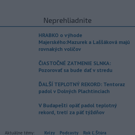
Neprehliadnite
HRABKO o výhode
Majerského:Mazurek a Laššáková majú
rovnakých voličov
ČIASTOČNÉ ZATMENIE SLNKA:
Pozorovať sa bude dať v stredu
ĎALŠÍ TEPLOTNÝ REKORD: Tentoraz
padol v Dolných Plachtinciach
V Budapešti opäť padol teplotný
rekord, tretí za päť týždňov
Aktuálne témy:
Kvízy
Podcasty
Rok Ľ.Štúra