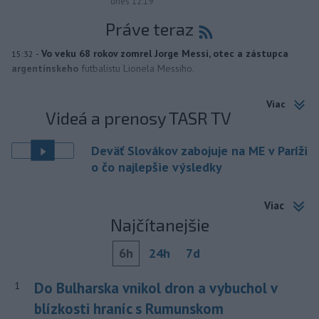
dnes 12:19
Práve teraz
-
Vo veku 68 rokov zomrel Jorge Messi, otec a zástupca
15:32
argentínskeho
futbalistu Lionela Messiho.
Viac
Videá a prenosy TASR TV
Deväť Slovákov zabojuje na ME v Paríži
o čo najlepšie výsledky
Viac
Najčítanejšie
6h
24h
7d
Do Bulharska vnikol dron a vybuchol v
1
blízkosti hraníc s Rumunskom