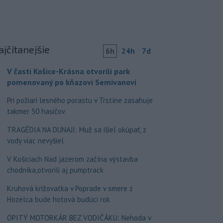
ajčítanejšie
6h
24h
7d
V časti Košice-Krásna otvorili park
pomenovaný po kňazovi Semivanovi
Pri požiari lesného porastu v Trstíne zasahuje
takmer 50 hasičov
TRAGÉDIA NA DUNAJI: Muž sa išiel okúpať, z
vody viac nevyšiel
V Košiciach Nad jazerom začína výstavba
chodníka,otvorili aj pumptrack
Kruhová križovatka v Poprade v smere z
Hozelca bude hotová budúci rok
OPITÝ MOTORKÁR BEZ VODIČÁKU: Nehoda v