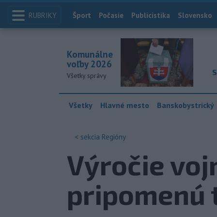
RUBRIKY
Index
Šport
Počasie
Publicistika
Slovensko
Komunálne
voľby 2026
S
Všetky správy
Všetky
Hlavné mesto
Banskobystrický
< sekcia
Regióny
Výročie vojn
pripomenú 