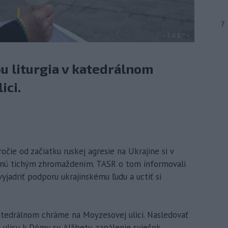
7
ou liturgia v katedrálnom
ici.
očie od začiatku ruskej agresie na Ukrajine si v
enú tichým zhromaždením. TASR o tom informovali
vyjadriť podporu ukrajinskému ľudu a uctiť si
 katedrálnom chráme na Moyzesovej ulici. Nasledovať
licu k Dómu sv. Alžbety, zapálenie sviečok,