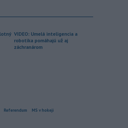
lotný
VIDEO: Umelá inteligencia a
robotika pomáhajú už aj
záchranárom
Referendum
MS v hokeji