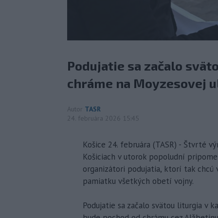
Podujatie sa začalo svät
chráme na Moyzesovej ul
Autor
TASR
24. februára 2026 15:45
Košice 24. februára (TASR) - Štvrté výr
Košiciach v utorok popoludní pripom
organizátori podujatia, ktorí tak chcú 
pamiatku všetkých obetí vojny.
Podujatie sa začalo svätou liturgia v
bude pochod od chrámu cez Alžbetinu u