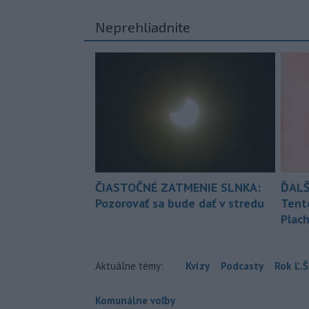
Neprehliadnite
ČIASTOČNÉ ZATMENIE SLNKA:
ĎALŠ
Pozorovať sa bude dať v stredu
Tent
Plach
Aktuálne témy:
Kvízy
Podcasty
Rok Ľ.Š
Komunálne voľby