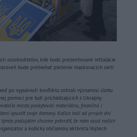
stí osloboditeľov, kde budú prezentované inštalácie
 zároveň bude prebiehať pletenie maskovacích sietí
neď po vypuknutí konfliktu zohrali významnú úlohu
ej pomoci pre ľudí prichádzajúcich z Ukrajiny.
yvatelia mesta poskytovali materiálnu, finančnú i
útení opustiť svoje domovy. Košice boli od prvých dní
Aj týmto podujatím chceme potvrdiť, že nám osud našich
ganizátor a košický občiansky aktivista Vojtech