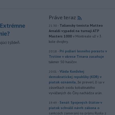
Práve teraz
 Extrémne
-
Taliansky tenista Matteo
21:30
Arnaldi vypadol na turnaji ATP
nie?
Masters 1000
v Montreale už v 3.
kole dvojhry.
júci týždeň.
-
Pri požiari lesného porastu v
20:18
Trstíne v okrese Trnava zasahuje
takmer 50 hasičov.
-
Vláda Konžskej
20:01
demokratickej republiky (KDR) v
piatok oznámila,
že preverí, či sa v
zásielkach oxidu kobaltnatého
vyvážaných do Číny nachádza urán.
-
Senát Spojených štátov v
19:49
piatok schválil návrh zákona o
sankciách zameraný na príjmy Ruska z