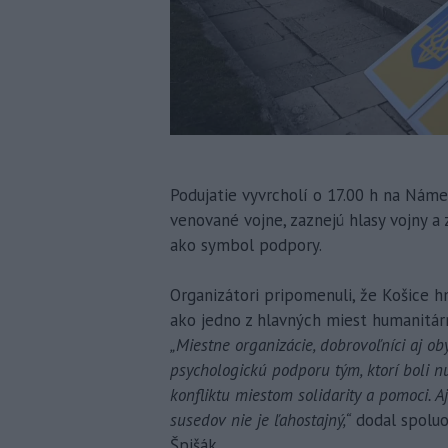
Podujatie vyvrcholí o 17.00 h na Náme
venované vojne, zaznejú hlasy vojny a
ako symbol podpory.
Organizátori pripomenuli, že Košice h
ako jedno z hlavných miest humanitárn
„Miestne organizácie, dobrovoľníci aj ob
psychologickú podporu tým, ktorí boli n
konfliktu miestom solidarity a pomoci. 
susedov nie je ľahostajný,“
dodal spoluor
Špišák.