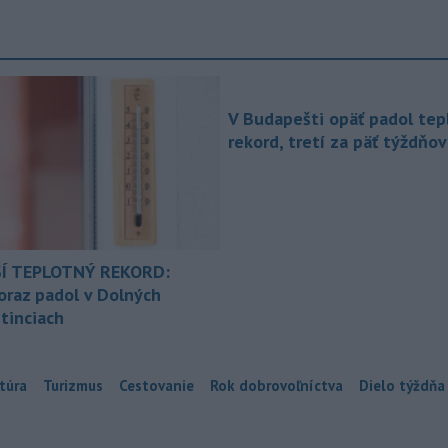
V Budapešti opäť padol tep
rekord, tretí za päť týždňov
Í TEPLOTNÝ REKORD:
oraz padol v Dolných
tinciach
túra
Turizmus
Cestovanie
Rok dobrovoľníctva
Dielo týždňa