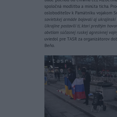
spoločná modlitba a minúta ticha. P
osloboditeľov k Pamätníku vojakom So
sovietskej armáde bojovali aj ukrajinskí v
Ukrajine postavili tí, ktorí predtým hovor
obetiam súčasnej ruskej agresívnej vojny
uviedol pre TASR za organizátorov do
Beňo.