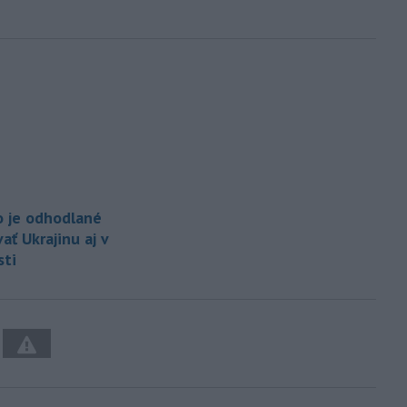
o je odhodlané
ť Ukrajinu aj v
ti