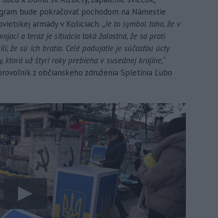
rogram bude pokračovať pochodom na Námestie
vietskej armády v Košiciach.
„Je to symbol toho, že v
ojaci a teraz je situácia taká žalostná, že sa proti
ili, že sú ich bratia. Celé podujatie je súčasťou úcty
, ktorá už štyri roky prebieha v susednej krajine,“
brovoľník z občianskeho združenia Spletinia Ľubo