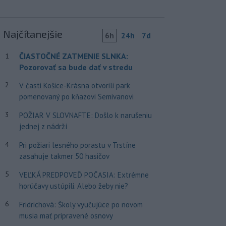
Najčítanejšie
6h
24h
7d
ČIASTOČNÉ ZATMENIE SLNKA:
1
Pozorovať sa bude dať v stredu
2
V časti Košice-Krásna otvorili park
pomenovaný po kňazovi Semivanovi
3
POŽIAR V SLOVNAFTE: Došlo k narušeniu
jednej z nádrží
4
Pri požiari lesného porastu v Trstíne
zasahuje takmer 50 hasičov
5
VEĽKÁ PREDPOVEĎ POČASIA: Extrémne
horúčavy ustúpili. Alebo žeby nie?
6
Fridrichová: Školy vyučujúce po novom
musia mať pripravené osnovy