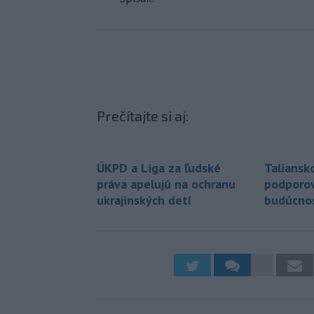
Prečítajte si aj:
ÚKPD a Liga za ľudské
Taliansk
práva apelujú na ochranu
podporova
ukrajinských detí
budúcnos