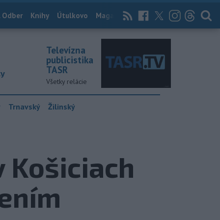
 Odber
Knihy
Útulkovo
Magazín
News Now
Archív
TASR
Televízna
publicistika
TASR
ky
Všetky relácie
y
Trnavský
Žilinský
v Košiciach
dením