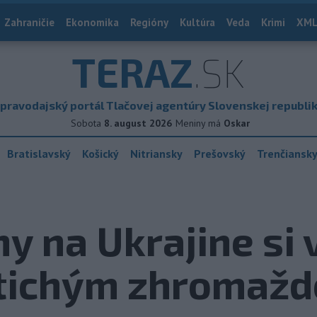
Zahraničie
Ekonomika
Regióny
Kultúra
Veda
Krimi
XML
TERAZ
.SK
pravodajský portál Tlačovej agentúry Slovenskej republi
Sobota
8. august 2026
Meniny má
Oskar
Bratislavský
Košický
Nitriansky
Prešovský
Trenčiansk
y na Ukrajine si 
tichým zhromaž