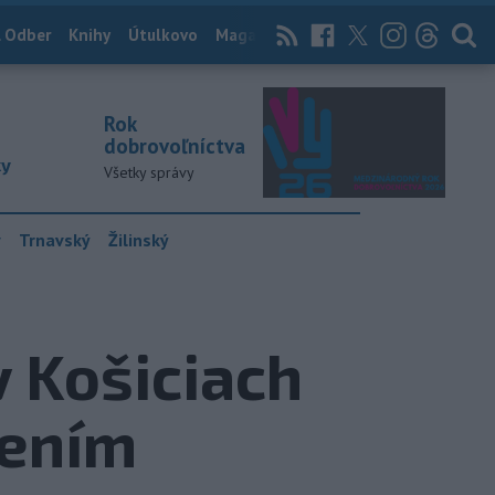
 Odber
Knihy
Útulkovo
Magazín
News Now
Archív
TASR
Rok
dobrovoľníctva
ky
Všetky správy
y
Trnavský
Žilinský
v Košiciach
dením