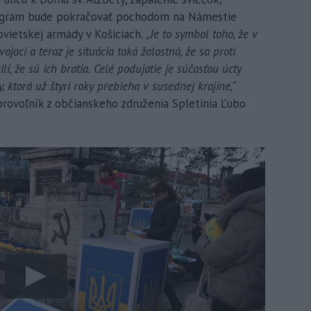
rogram bude pokračovať pochodom na Námestie
vietskej armády v Košiciach.
„Je to symbol toho, že v
ojaci a teraz je situácia taká žalostná, že sa proti
ili, že sú ich bratia. Celé podujatie je súčasťou úcty
, ktorá už štyri roky prebieha v susednej krajine,“
brovoľník z občianskeho združenia Spletinia Ľubo