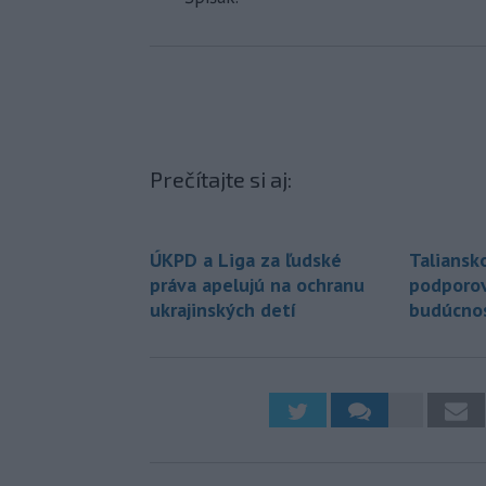
Prečítajte si aj:
ÚKPD a Liga za ľudské
Taliansk
práva apelujú na ochranu
podporova
ukrajinských detí
budúcnos