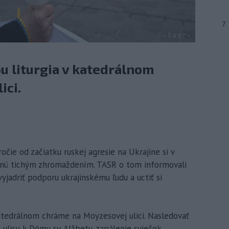
7
ou liturgia v katedrálnom
ici.
očie od začiatku ruskej agresie na Ukrajine si v
enú tichým zhromaždením. TASR o tom informovali
vyjadriť podporu ukrajinskému ľudu a uctiť si
 katedrálnom chráme na Moyzesovej ulici. Nasledovať
licu k Dómu sv. Alžbety, zapálenie sviečok,