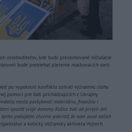
stí osloboditeľov, kde budú prezentované inštalácie
 zároveň bude prebiehať pletenie maskovacích sietí
neď po vypuknutí konfliktu zohrali významnú úlohu
ej pomoci pre ľudí prichádzajúcich z Ukrajiny.
yvatelia mesta poskytovali materiálnu, finančnú i
útení opustiť svoje domovy. Košice boli od prvých dní
Aj týmto podujatím chceme potvrdiť, že nám osud našich
ganizátor a košický občiansky aktivista Vojtech