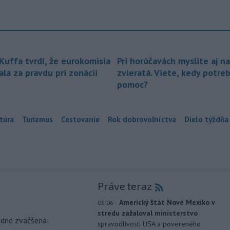
 Kuffa tvrdí, že eurokomisia
Pri horúčavách myslite aj na
la za pravdu pri zonácii
zvieratá. Viete, kedy potre
pomoc?
túra
Turizmus
Cestovanie
Rok dobrovoľníctva
Dielo týždňa
Práve teraz
-
Americký štát Nové Mexiko v
06:06
stredu zažaloval ministerstvo
odne zväčšená
spravodlivosti USA a povereného