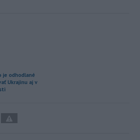
o je odhodlané
ť Ukrajinu aj v
ti