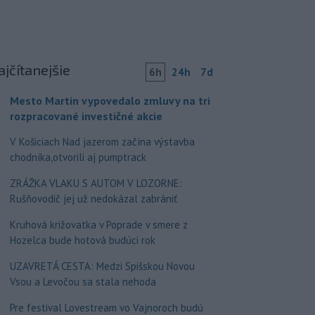
ajčítanejšie
6h
24h
7d
Mesto Martin vypovedalo zmluvy na tri
rozpracované investičné akcie
V Košiciach Nad jazerom začína výstavba
chodníka,otvorili aj pumptrack
ZRÁŽKA VLAKU S AUTOM V LOZORNE:
Rušňovodič jej už nedokázal zabrániť
Kruhová križovatka v Poprade v smere z
Hozelca bude hotová budúci rok
UZAVRETÁ CESTA: Medzi Spišskou Novou
Vsou a Levočou sa stala nehoda
Pre festival Lovestream vo Vajnoroch budú