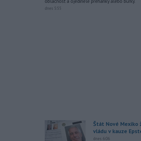
oblačnosť a ojedinele prehánky alebo búrky.
dnes 5:55
Štát Nové Mexiko ž
vládu v kauze Epst
dnes 6:06