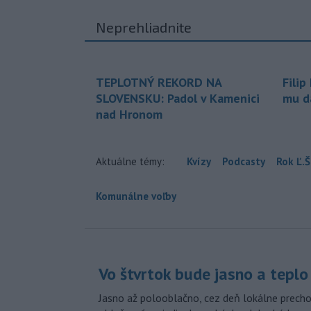
Neprehliadnite
TEPLOTNÝ REKORD NA
Filip
SLOVENSKU: Padol v Kamenici
mu da
nad Hronom
Aktuálne témy:
Kvízy
Podcasty
Rok Ľ.Š
Komunálne voľby
Vo štvrtok bude jasno a teplo
Jasno až polooblačno, cez deň lokálne prech