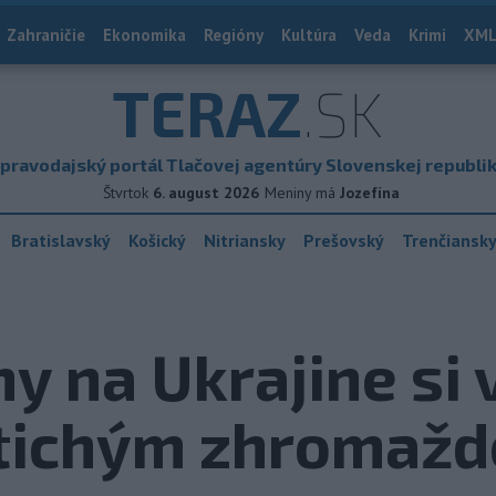
Zahraničie
Ekonomika
Regióny
Kultúra
Veda
Krimi
XML
TERAZ
.SK
pravodajský portál Tlačovej agentúry Slovenskej republi
Štvrtok
6. august 2026
Meniny má
Jozefína
Bratislavský
Košický
Nitriansky
Prešovský
Trenčiansk
y na Ukrajine si 
tichým zhromaž