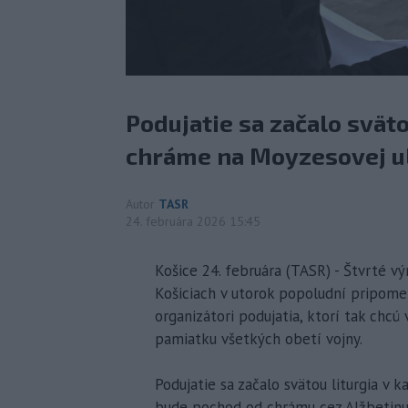
Podujatie sa začalo svät
chráme na Moyzesovej ul
Autor
TASR
24. februára 2026 15:45
Košice 24. februára (TASR) - Štvrté výr
Košiciach v utorok popoludní pripom
organizátori podujatia, ktorí tak chcú 
pamiatku všetkých obetí vojny.
Podujatie sa začalo svätou liturgia v
bude pochod od chrámu cez Alžbetinu u