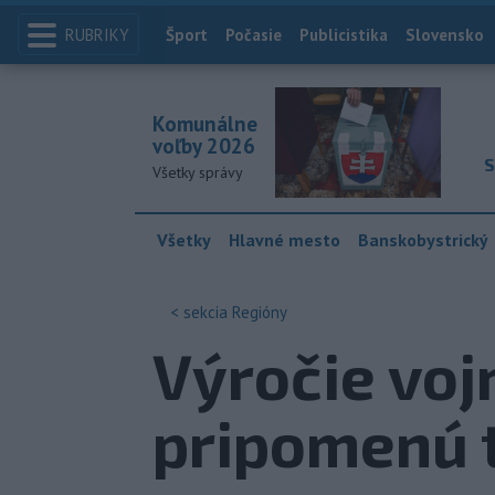
RUBRIKY
Index
Šport
Počasie
Publicistika
Slovensko
Komunálne
voľby 2026
S
Všetky správy
Všetky
Hlavné mesto
Banskobystrický
< sekcia
Regióny
Výročie vojn
pripomenú 