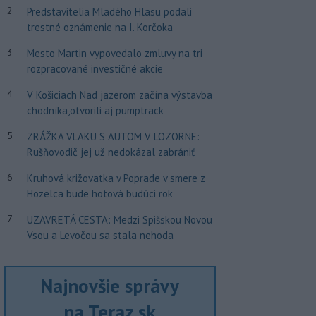
2
Predstavitelia Mladého Hlasu podali
trestné oznámenie na I. Korčoka
3
Mesto Martin vypovedalo zmluvy na tri
rozpracované investičné akcie
4
V Košiciach Nad jazerom začína výstavba
chodníka,otvorili aj pumptrack
5
ZRÁŽKA VLAKU S AUTOM V LOZORNE:
Rušňovodič jej už nedokázal zabrániť
6
Kruhová križovatka v Poprade v smere z
Hozelca bude hotová budúci rok
7
UZAVRETÁ CESTA: Medzi Spišskou Novou
Vsou a Levočou sa stala nehoda
Najnovšie správy
na Teraz.sk