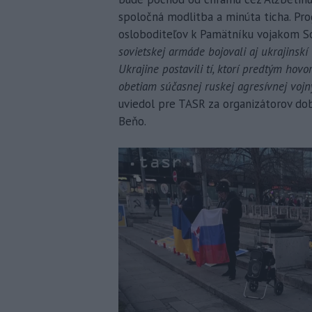
spoločná modlitba a minúta ticha. P
osloboditeľov k Pamätníku vojakom So
sovietskej armáde bojovali aj ukrajinskí v
Ukrajine postavili tí, ktorí predtým hovor
obetiam súčasnej ruskej agresívnej vojny
uviedol pre TASR za organizátorov do
Beňo.