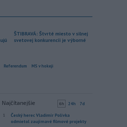
ŠTIBRAVÁ: Štvrté miesto v silnej
bujú
svetovej konkurencii je výborné
Referendum
MS v hokeji
Najčítanejšie
6h
24h
7d
Český herec Vladimír Polívka
1
odmietol zaujímavé filmové projekty