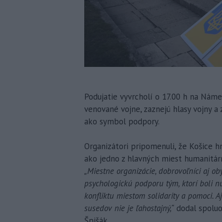
Podujatie vyvrcholí o 17.00 h na Náme
venované vojne, zaznejú hlasy vojny a
ako symbol podpory.
Organizátori pripomenuli, že Košice h
ako jedno z hlavných miest humanitárn
„Miestne organizácie, dobrovoľníci aj ob
psychologickú podporu tým, ktorí boli n
konfliktu miestom solidarity a pomoci. 
susedov nie je ľahostajný,“
dodal spoluor
Špišák.