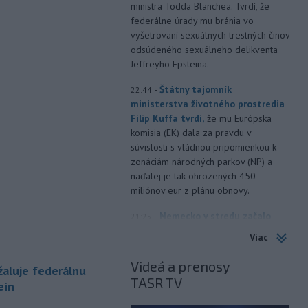
ministra Todda Blanchea. Tvrdí, že
federálne úrady mu bránia vo
vyšetrovaní sexuálnych trestných činov
odsúdeného sexuálneho delikventa
Jeffreyho Epsteina.
-
Štátny tajomník
22:44
ministerstva životného prostredia
Filip Kuffa tvrdí,
že mu Európska
komisia (EK) dala za pravdu v
súvislosti s vládnou pripomienkou k
zonáciám národných parkov (NP) a
naďalej je tak ohrozených 450
miliónov eur z plánu obnovy.
-
Nemecko v stredu začalo
21:25
vyšetrovanie po tom, ako sa v noci
Viac
v
blízkosti vzletovej a pristávacej
dráhy na letisku Lipsko/Halle našiel
Videá a prenosy
aluje federálnu
dron naložený výbušninami.
TASR TV
ein
-
Slovensko pomáha Maďarsku
20:47