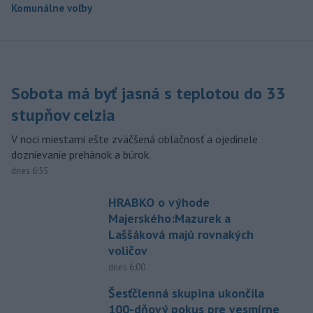
Komunálne voľby
Sobota má byť jasná s teplotou do 33
stupňov celzia
V noci miestami ešte zväčšená oblačnosť a ojedinele
doznievanie prehánok a búrok.
dnes 6:55
HRABKO o výhode
Majerského:Mazurek a
Laššáková majú rovnakých
voličov
dnes 6:00
Šesťčlenná skupina ukončila
100-dňový pokus pre vesmírne