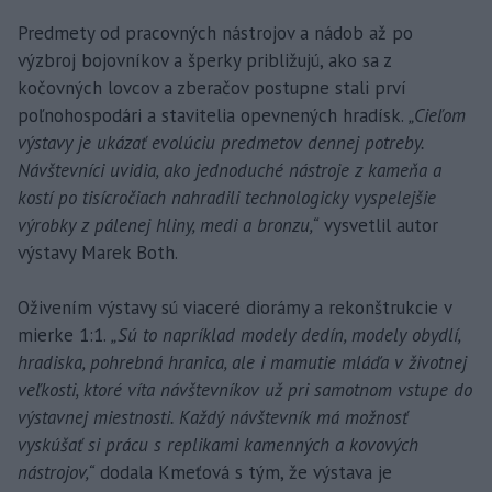
Predmety od pracovných nástrojov a nádob až po
výzbroj bojovníkov a šperky približujú, ako sa z
kočovných lovcov a zberačov postupne stali prví
poľnohospodári a stavitelia opevnených hradísk.
„Cieľom
výstavy je ukázať evolúciu predmetov dennej potreby.
Návštevníci uvidia, ako jednoduché nástroje z kameňa a
kostí po tisícročiach nahradili technologicky vyspelejšie
výrobky z pálenej hliny, medi a bronzu,“
vysvetlil autor
výstavy Marek Both.
Oživením výstavy sú viaceré diorámy a rekonštrukcie v
mierke 1:1.
„Sú to napríklad modely dedín, modely obydlí,
hradiska, pohrebná hranica, ale i mamutie mláďa v životnej
veľkosti, ktoré víta návštevníkov už pri samotnom vstupe do
výstavnej miestnosti. Každý návštevník má možnosť
vyskúšať si prácu s replikami kamenných a kovových
nástrojov,“
dodala Kmeťová s tým, že výstava je