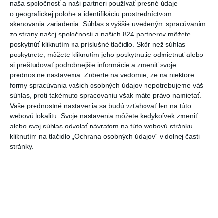
naša spoločnosť a naši partneri používať presné údaje
kňazovi Semivanovi
o geografickej polohe a identifikáciu prostredníctvom
4
ČIASTOČNÉ ZATMENIE SLNKA: Pozorovať sa bude dať v
skenovania zariadenia. Súhlas s vyššie uvedeným spracúvaním
zo strany našej spoločnosti a našich 824 partnerov môžete
stredu
poskytnúť kliknutím na príslušné tlačidlo. Skôr než súhlas
5
Historik Zajac: Územie Slovenska bolo jadrom poľsko-
poskytnete, môžete kliknutím jeho poskytnutie odmietnuť alebo
si preštudovať podrobnejšie informácie a zmeniť svoje
uhorských vzťahov
prednostné nastavenia.
Zoberte na vedomie, že na niektoré
6
Kruhová križovatka v Poprade v smere z Hozelca bude
formy spracúvania vašich osobných údajov nepotrebujeme váš
súhlas, proti takémuto spracovaniu však máte právo namietať.
hotová budúci rok
Vaše prednostné nastavenia sa budú vzťahovať len na túto
7
Prešovský kraj vyzýva k využitiu bezplatného parkoviska v
webovú lokalitu. Svoje nastavenia môžete kedykoľvek zmeniť
alebo svoj súhlas odvolať návratom na túto webovú stránku
Tatrách
kliknutím na tlačidlo „Ochrana osobných údajov“ v dolnej časti
stránky.
Najnovšie správy na Teraz.sk
Vyhlásenia
Priame prenosy z Národnej rady SR