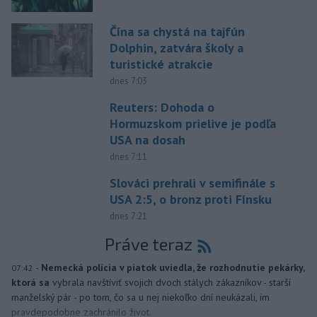
Čína sa chystá na tajfún
Dolphin, zatvára školy a
turistické atrakcie
dnes 7:03
Reuters: Dohoda o
Hormuzskom prielive je podľa
USA na dosah
dnes 7:11
Slováci prehrali v semifinále s
USA 2:5, o bronz proti Fínsku
dnes 7:21
Práve teraz
-
Nemecká polícia v piatok uviedla, že rozhodnutie pekárky,
07:42
ktorá sa
vybrala navštíviť svojich dvoch stálych zákazníkov - starší
manželský pár - po tom, čo sa u nej niekoľko dní neukázali, im
pravdepodobne zachránilo život.