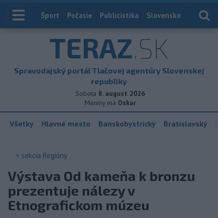
Index
Šport
Počasie
Publicistika
Slovensko
Zahranič
TERAZ
.SK
Spravodajský portál Tlačovej agentúry Slovenskej
republiky
Sobota
8. august 2026
Meniny má
Oskar
Všetky
Hlavné mesto
Banskobystrický
Bratislavský
< sekcia
Regióny
Výstava Od kameňa k bronzu
prezentuje nálezy v
Etnografickom múzeu