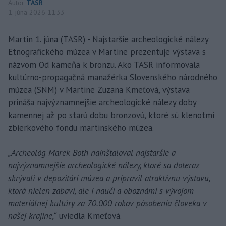
Autor
TASR
1. júna 2026 11:33
Martin 1. júna (TASR) - Najstaršie archeologické nálezy
Etnografického múzea v Martine prezentuje výstava s
názvom Od kameňa k bronzu. Ako TASR informovala
kultúrno-propagačná manažérka Slovenského národného
múzea (SNM) v Martine Zuzana Kmeťová, výstava
prináša najvýznamnejšie archeologické nálezy doby
kamennej až po starú dobu bronzovú, ktoré sú klenotmi
zbierkového fondu martinského múzea.
„Archeológ Marek Both nainštaloval najstaršie a
najvýznamnejšie archeologické nálezy, ktoré sa doteraz
skrývali v depozitári múzea a pripravil atraktívnu výstavu,
ktorá nielen zabaví, ale i naučí a oboznámi s vývojom
materiálnej kultúry za 70.000 rokov pôsobenia človeka v
našej krajine,“
uviedla Kmeťová.