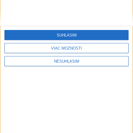
SÚHLASÍM
VIAC MOŽNOSTÍ
NESÚHLASÍM
....