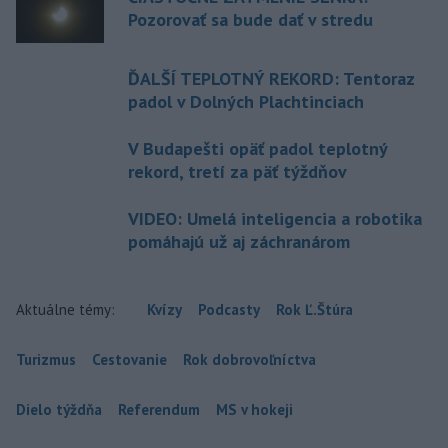
Pozorovať sa bude dať v stredu
ĎALŠÍ TEPLOTNÝ REKORD: Tentoraz
padol v Dolných Plachtinciach
V Budapešti opäť padol teplotný
rekord, tretí za päť týždňov
VIDEO: Umelá inteligencia a robotika
pomáhajú už aj záchranárom
Aktuálne témy:
Kvízy
Podcasty
Rok Ľ.Štúra
Turizmus
Cestovanie
Rok dobrovoľníctva
Dielo týždňa
Referendum
MS v hokeji