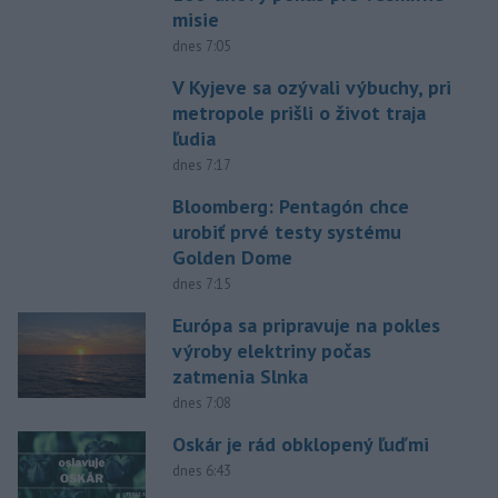
misie
dnes 7:05
V Kyjeve sa ozývali výbuchy, pri
metropole prišli o život traja
ľudia
dnes 7:17
Bloomberg: Pentagón chce
urobiť prvé testy systému
Golden Dome
dnes 7:15
Európa sa pripravuje na pokles
výroby elektriny počas
zatmenia Slnka
dnes 7:08
Oskár je rád obklopený ľuďmi
dnes 6:43