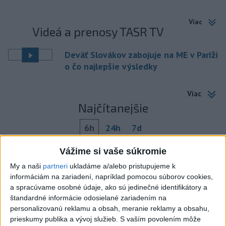
Viac
Videá a prenosy TASR TV
Deväť Slovákov zabojuje na ME v Paríži
o čo najlepšie výsledky
Viac
Najčítanejšie
6h
24h
7d
ÚPLNÉ ZATMENIE SLNKA: Časť Európy
1
Vážime si vaše súkromie
zahalí tma, hrozia dôsledky
My a naši
partneri
ukladáme a/alebo pristupujeme k
informáciám na zariadení, napríklad pomocou súborov cookies,
2
Obranca Kaša dostal od Žiliny povolenie hľadať si nový
a spracúvame osobné údaje, ako sú jedinečné identifikátory a
štandardné informácie odosielané zariadením na
klub
personalizovanú reklamu a obsah, meranie reklamy a obsahu,
3
V časti Košice-Krásna otvorili park pomenovaný po
prieskumy publika a vývoj služieb.
S vaším povolením môže