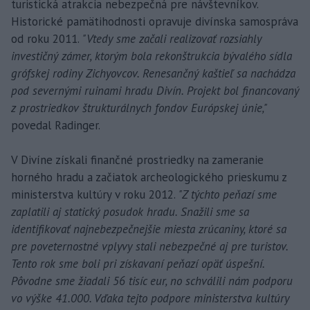
turistická atrakcia nebezpečná pre návštevníkov.
Historické pamätihodnosti opravuje divínska samospráva
od roku 2011.
"Vtedy sme začali realizovať rozsiahly
investičný zámer, ktorým bola rekonštrukcia bývalého sídla
grófskej rodiny Zichyovcov. Renesančný kaštieľ sa nachádza
pod severnými ruinami hradu Divín. Projekt bol financovaný
z prostriedkov štrukturálnych fondov Európskej únie,"
povedal Radinger.
V Divíne získali finančné prostriedky na zameranie
horného hradu a začiatok archeologického prieskumu z
ministerstva kultúry v roku 2012.
"Z týchto peňazí sme
zaplatili aj statický posudok hradu. Snažili sme sa
identifikovať najnebezpečnejšie miesta zrúcaniny, ktoré sa
pre poveternostné vplyvy stali nebezpečné aj pre turistov.
Tento rok sme boli pri získavaní peňazí opäť úspešní.
Pôvodne sme žiadali 56 tisíc eur, no schválili nám podporu
vo výške 41.000. Vďaka tejto podpore ministerstva kultúry