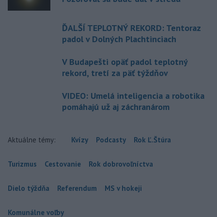
ĎALŠÍ TEPLOTNÝ REKORD: Tentoraz
padol v Dolných Plachtinciach
V Budapešti opäť padol teplotný
rekord, tretí za päť týždňov
VIDEO: Umelá inteligencia a robotika
pomáhajú už aj záchranárom
Aktuálne témy:
Kvízy
Podcasty
Rok Ľ.Štúra
Turizmus
Cestovanie
Rok dobrovoľníctva
Dielo týždňa
Referendum
MS v hokeji
Komunálne voľby