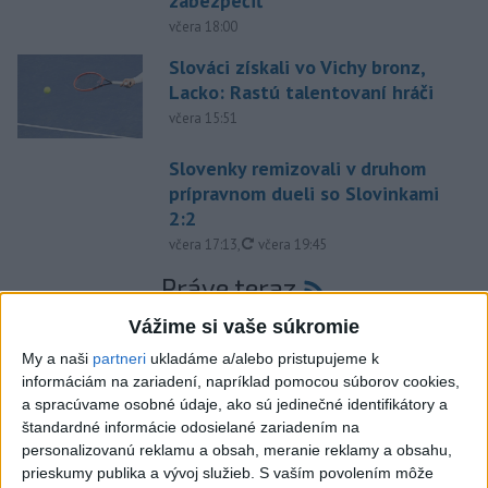
zabezpečiť
včera 18:00
Slováci získali vo Vichy bronz,
Lacko: Rastú talentovaní hráči
včera 15:51
Slovenky remizovali v druhom
prípravnom dueli so Slovinkami
2:2
aktualizované
včera 17:13
,
včera 19:45
Práve teraz
-
Taliansky tenista Matteo Arnaldi vypadol na turnaji ATP
21:30
Vážime si vaše súkromie
Masters 1000
v Montreale už v 3. kole dvojhry.
My a naši
partneri
ukladáme a/alebo pristupujeme k
informáciám na zariadení, napríklad pomocou súborov cookies,
Viac
a spracúvame osobné údaje, ako sú jedinečné identifikátory a
Videá a prenosy TASR TV
štandardné informácie odosielané zariadením na
personalizovanú reklamu a obsah, meranie reklamy a obsahu,
Deväť Slovákov zabojuje na ME v Paríži
prieskumy publika a vývoj služieb.
S vaším povolením môže