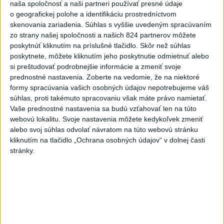
o čo najlepšie výsledky
naša spoločnosť a naši partneri používať presné údaje
o geografickej polohe a identifikáciu prostredníctvom
skenovania zariadenia. Súhlas s vyššie uvedeným spracúvaním
Viac
zo strany našej spoločnosti a našich 824 partnerov môžete
Najčítanejšie
poskytnúť kliknutím na príslušné tlačidlo. Skôr než súhlas
poskytnete, môžete kliknutím jeho poskytnutie odmietnuť alebo
6h
24h
7d
si preštudovať podrobnejšie informácie a zmeniť svoje
prednostné nastavenia.
Zoberte na vedomie, že na niektoré
V časti Košice-Krásna otvorili park
1
formy spracúvania vašich osobných údajov nepotrebujeme váš
súhlas, proti takémuto spracovaniu však máte právo namietať.
pomenovaný po kňazovi Semivanovi
Vaše prednostné nastavenia sa budú vzťahovať len na túto
webovú lokalitu. Svoje nastavenia môžete kedykoľvek zmeniť
2
ÚPLNÉ ZATMENIE SLNKA: Časť Európy zahalí tma,
alebo svoj súhlas odvolať návratom na túto webovú stránku
hrozia dôsledky
kliknutím na tlačidlo „Ochrana osobných údajov“ v dolnej časti
stránky.
3
ČIASTOČNÉ ZATMENIE SLNKA: Pozorovať sa bude dať v
stredu
4
Obranca Kaša dostal od Žiliny povolenie hľadať si nový
klub
5
Historik Zajac: Územie Slovenska bolo jadrom poľsko-