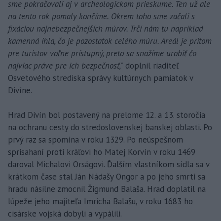
sme pokračovali aj v archeologickom prieskume. Ten už ale
na tento rok pomaly končíme. Okrem toho sme začali s
fixáciou najnebezpečnejších múrov. Trčí nám tu napríklad
kamenná ihla, čo je pozostatok celého múru. Areál je pritom
pre turistov voľne prístupný, preto sa snažíme urobiť čo
najviac práve pre ich bezpečnosť,"
doplnil riaditeľ
Osvetového strediska správy kultúrnych pamiatok v
Divíne.
Hrad Divín bol postavený na prelome 12. a 13. storočia
na ochranu cesty do stredoslovenskej banskej oblasti. Po
prvý raz sa spomína v roku 1329. Po neúspešnom
sprisahaní proti kráľovi ho Matej Korvín v roku 1469
daroval Michalovi Orságovi. Ďalším vlastníkom sídla sa v
krátkom čase stal Ján Nádašy Ongor a po jeho smrti sa
hradu násilne zmocnil Žigmund Balaša. Hrad doplatil na
lúpeže jeho majiteľa Imricha Balašu, v roku 1683 ho
cisárske vojská dobyli a vypálili.