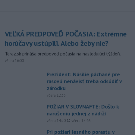
VEĽKÁ PREDPOVEĎ POČASIA: Extrémne
horúčavy ustúpili. Alebo žeby nie?
Teraz.sk prináša predpoveď počasia na nasledujúci týždeň.
včera 16:00
Prezident: Násilie páchané pre
rasovú nenávisť treba odsúdiť v
zárodku
včera 12:33
POŽIAR V SLOVNAFTE: Došlo k
narušeniu jednej z nádrží
aktualizované
včera 14:20
,
včera 15:46
Pri požiari lesného porastu v