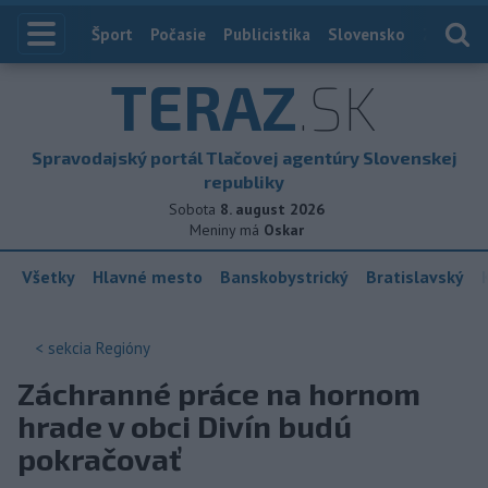
Index
Šport
Počasie
Publicistika
Slovensko
Zahranič
TERAZ
.SK
Spravodajský portál Tlačovej agentúry Slovenskej
republiky
Sobota
8. august 2026
Meniny má
Oskar
Všetky
Hlavné mesto
Banskobystrický
Bratislavský
< sekcia
Regióny
Záchranné práce na hornom
hrade v obci Divín budú
pokračovať