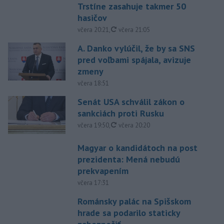
Trstíne zasahuje takmer 50
hasičov
aktualizované
včera 20:21
,
včera 21:05
A. Danko vylúčil, že by sa SNS
pred voľbami spájala, avizuje
zmeny
včera 18:51
Senát USA schválil zákon o
sankciách proti Rusku
aktualizované
včera 19:50
,
včera 20:20
Magyar o kandidátoch na post
prezidenta: Mená nebudú
prekvapením
včera 17:31
Románsky palác na Spišskom
hrade sa podarilo staticky