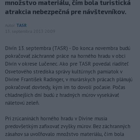
množstvo materiálu, čím bola turistická
atrakcia nebezpečná pre návštevníkov.
Autor
TASR
13. septembra 2013 20:09
Divín 13. septembra (TASR) - Do konca novembra budú
pokračovať záchranné práce na horného hradu v obci
Divín v okrese Lučenec. Ako pre TASR povedal riaditeľ
Osvetového strediska správy kultúrnych pamiatok v
Divíne František Radinger, v murárskych prácach plánujú
pokračovať dovtedy, kým im to dovolí počasie. Počas
chladnejších dní budú z hradných múrov vysekávať
náletovú zeleň.
Pri zrúcaninách horného hradu v Divíne musia
predovšetkým zafixovať zvyšky múrov. Bez záchranných
zásahov sa uvoľňovalo množstvo materiálu, čím bola