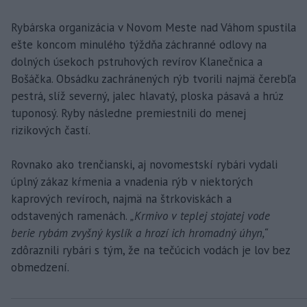
Rybárska organizácia v Novom Meste nad Váhom spustila
ešte koncom minulého týždňa záchranné odlovy na
dolných úsekoch pstruhových revírov Klanečnica a
Bošáčka. Obsádku zachránených rýb tvorili najmä čerebľa
pestrá, slíž severný, jalec hlavatý, ploska pásavá a hrúz
tuponosý. Ryby následne premiestnili do menej
rizikových častí.
Rovnako ako trenčianski, aj novomestskí rybári vydali
úplný zákaz kŕmenia a vnadenia rýb v niektorých
kaprových revíroch, najmä na štrkoviskách a
odstavených ramenách.
„Krmivo v teplej stojatej vode
berie rybám zvyšný kyslík a hrozí ich hromadný úhyn,“
zdôraznili rybári s tým, že na tečúcich vodách je lov bez
obmedzení.