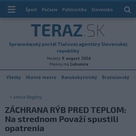
Index
Šport
Počasie
Publicistika
Slovensko
Zahranič
TERAZ
.SK
Spravodajský portál Tlačovej agentúry Slovenskej
republiky
Nedela
9. august 2026
Meniny má
Ľubomíra
Všetky
Hlavné mesto
Banskobystrický
Bratislavský
< sekcia
Regióny
ZÁCHRANA RÝB PRED TEPLOM:
Na strednom Považí spustili
opatrenia