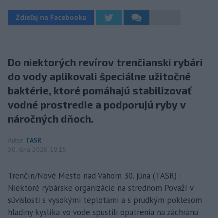
Zdieľaj na Facebooku
Do niektorých revírov trenčianski rybári
do vody aplikovali špeciálne užitočné
baktérie, ktoré pomáhajú stabilizovať
vodné prostredie a podporujú ryby v
náročných dňoch.
Autor
TASR
30. júna 2026 10:15
Trenčín/Nové Mesto nad Váhom 30. júna (TASR) -
Niektoré rybárske organizácie na strednom Považí v
súvislosti s vysokými teplotami a s prudkým poklesom
hladiny kyslíka vo vode spustili opatrenia na záchranu