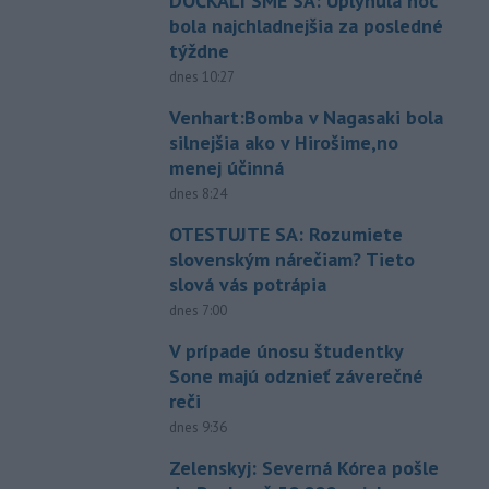
DOČKALI SME SA: Uplynulá noc
bola najchladnejšia za posledné
týždne
dnes 10:27
Venhart:Bomba v Nagasaki bola
silnejšia ako v Hirošime,no
menej účinná
dnes 8:24
OTESTUJTE SA: Rozumiete
slovenským nárečiam? Tieto
slová vás potrápia
dnes 7:00
V prípade únosu študentky
Sone majú odznieť záverečné
reči
dnes 9:36
Zelenskyj: Severná Kórea pošle