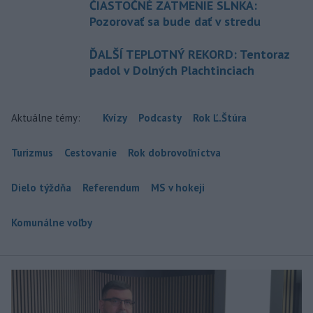
ČIASTOČNÉ ZATMENIE SLNKA:
Pozorovať sa bude dať v stredu
ĎALŠÍ TEPLOTNÝ REKORD: Tentoraz
padol v Dolných Plachtinciach
Aktuálne témy:
Kvízy
Podcasty
Rok Ľ.Štúra
Turizmus
Cestovanie
Rok dobrovoľníctva
Dielo týždňa
Referendum
MS v hokeji
Komunálne voľby