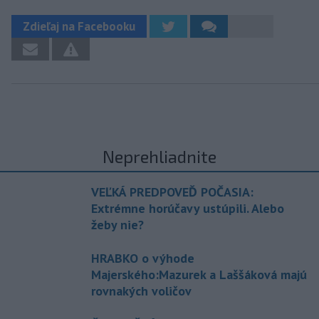
Zdieľaj na Facebooku
Neprehliadnite
VEĽKÁ PREDPOVEĎ POČASIA:
Extrémne horúčavy ustúpili. Alebo
žeby nie?
HRABKO o výhode
Majerského:Mazurek a Laššáková majú
rovnakých voličov