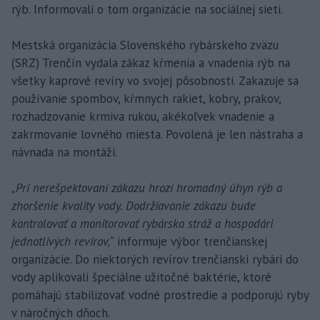
rýb. Informovali o tom organizácie na sociálnej sieti.
Mestská organizácia Slovenského rybárskeho zväzu
(SRZ) Trenčín vydala zákaz kŕmenia a vnadenia rýb na
všetky kaprové revíry vo svojej pôsobnosti. Zakazuje sa
používanie spombov, kŕmnych rakiet, kobry, prakov,
rozhadzovanie krmiva rukou, akékoľvek vnadenie a
zakrmovanie lovného miesta. Povolená je len nástraha a
návnada na montáži.
„Pri nerešpektovaní zákazu hrozí hromadný úhyn rýb a
zhoršenie kvality vody. Dodržiavanie zákazu bude
kontrolovať a monitorovať rybárska stráž a hospodári
jednotlivých revírov,“
informuje výbor trenčianskej
organizácie. Do niektorých revírov trenčianski rybári do
vody aplikovali špeciálne užitočné baktérie, ktoré
pomáhajú stabilizovať vodné prostredie a podporujú ryby
v náročných dňoch.