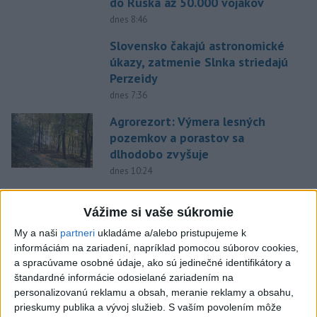
do Ruska až 50.000 vojakov
dnes 8:46
Slovensko čakajú astronomické
úkazy, zatmenie Slnka striedajú
Perzeidy
dnes 7:36
Agrorezort: Výmera lesných
pozemkov a porastov sa
dlhodobo zvyšuje
dnes 10:24
Potocká najväčším slovenským
želiezkom, Trníková sníva o
Vážime si vaše súkromie
finále
My a naši
partneri
ukladáme a/alebo pristupujeme k
dnes 9:11
informáciám na zariadení, napríklad pomocou súborov cookies,
a spracúvame osobné údaje, ako sú jedinečné identifikátory a
Slováci prehrali duel o bronz,
štandardné informácie odosielané zariadením na
Štolc: Hodnotí sa to ťažko
personalizovanú reklamu a obsah, meranie reklamy a obsahu,
dnes 10:18
prieskumy publika a vývoj služieb.
S vaším povolením môže