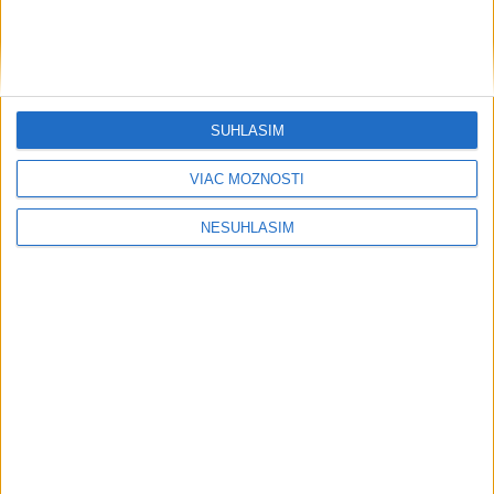
....
SÚHLASÍM
VIAC MOŽNOSTÍ
NESÚHLASÍM
....