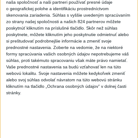
naša spoločnosť a naši partneri používať presné údaje
Práve teraz
o geografickej polohe a identifikáciu prostredníctvom
skenovania zariadenia. Súhlas s vyššie uvedeným spracúvaním
-
Dve lietadlá na letisku Sydney (SYD) sa v nedeľu tesne
10:34
zo strany našej spoločnosti a našich 824 partnerov môžete
vyhli zrážke.
Austrálsky úrad pre bezpečnosť dopravy (ATSB), ktorý
poskytnúť kliknutím na príslušné tlačidlo. Skôr než súhlas
bol o tomto incidente informovaný, začal vyšetrovanie.
poskytnete, môžete kliknutím jeho poskytnutie odmietnuť alebo
si preštudovať podrobnejšie informácie a zmeniť svoje
prednostné nastavenia.
Zoberte na vedomie, že na niektoré
Viac
Videá a prenosy TASR TV
formy spracúvania vašich osobných údajov nepotrebujeme váš
súhlas, proti takémuto spracovaniu však máte právo namietať.
Vaše prednostné nastavenia sa budú vzťahovať len na túto
Deväť Slovákov zabojuje na ME v Paríži
webovú lokalitu. Svoje nastavenia môžete kedykoľvek zmeniť
o čo najlepšie výsledky
alebo svoj súhlas odvolať návratom na túto webovú stránku
kliknutím na tlačidlo „Ochrana osobných údajov“ v dolnej časti
Viac
stránky.
Najčítanejšie
6h
24h
7d
DRÁMA V PARLAMENTE: Poslankyňa
1
hádzala do premiéra vajíčka