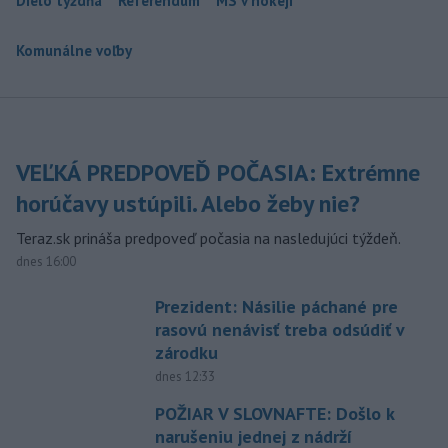
Dielo týždňa
Referendum
MS v hokeji
Komunálne voľby
VEĽKÁ PREDPOVEĎ POČASIA: Extrémne
horúčavy ustúpili. Alebo žeby nie?
Teraz.sk prináša predpoveď počasia na nasledujúci týždeň.
dnes 16:00
Prezident: Násilie páchané pre
rasovú nenávisť treba odsúdiť v
zárodku
dnes 12:33
POŽIAR V SLOVNAFTE: Došlo k
narušeniu jednej z nádrží