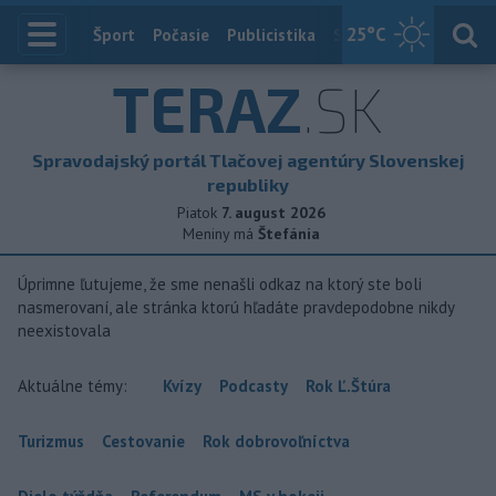
25
°C
Index
Šport
Počasie
Publicistika
Slovensko
Zahranič
TERAZ
.SK
Spravodajský portál Tlačovej agentúry Slovenskej
republiky
Piatok
7. august 2026
Meniny má
Štefánia
Úprimne ľutujeme, že sme nenašli odkaz na ktorý ste boli
nasmerovaní, ale stránka ktorú hľadáte pravdepodobne nikdy
neexistovala
Aktuálne témy:
Kvízy
Podcasty
Rok Ľ.Štúra
Turizmus
Cestovanie
Rok dobrovoľníctva