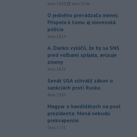
aktualizované
dnes 14:20
,
dnes 15:46
O jedného prevádzača menej:
Prispela k tomu aj slovenská
polícia
dnes 16:14
A. Danko vylúčil, že by sa SNS
pred voľbami spájala, avizuje
zmeny
dnes 18:51
Senát USA schválil zákon o
sankciách proti Rusku
dnes 19:50
Magyar o kandidátoch na post
prezidenta: Mená nebudú
prekvapením
dnes 17:31