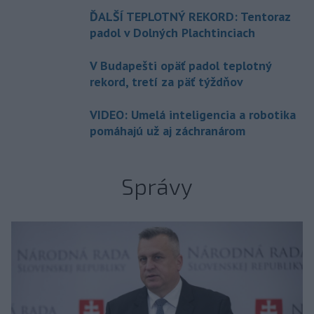
ĎALŠÍ TEPLOTNÝ REKORD: Tentoraz
padol v Dolných Plachtinciach
V Budapešti opäť padol teplotný
rekord, tretí za päť týždňov
VIDEO: Umelá inteligencia a robotika
pomáhajú už aj záchranárom
Správy