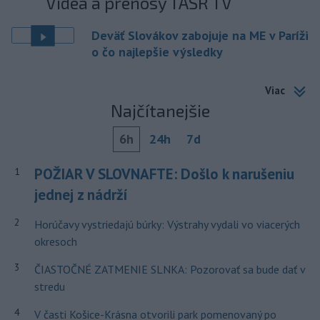
Videá a prenosy TASR TV
Deväť Slovákov zabojuje na ME v Paríži
o čo najlepšie výsledky
Viac
Najčítanejšie
6h
24h
7d
POŽIAR V SLOVNAFTE: Došlo k narušeniu
1
jednej z nádrží
2
Horúčavy vystriedajú búrky: Výstrahy vydali vo viacerých
okresoch
3
ČIASTOČNÉ ZATMENIE SLNKA: Pozorovať sa bude dať v
stredu
4
V časti Košice-Krásna otvorili park pomenovaný po