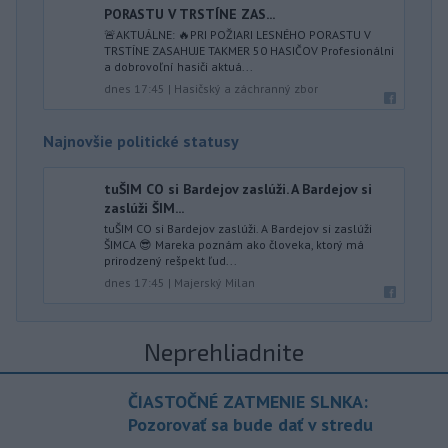
PORASTU V TRSTÍNE ZAS...
🚨AKTUÁLNE: 🔥PRI POŽIARI LESNÉHO PORASTU V
TRSTÍNE ZASAHUJE TAKMER 50 HASIČOV Profesionálni
a dobrovoľní hasiči aktuá...
dnes 17:45
|
Hasičský a záchranný zbor
Najnovšie politické statusy
tuŠIM CO si Bardejov zaslúži. A Bardejov si
zaslúži ŠIM...
tuŠIM CO si Bardejov zaslúži. A Bardejov si zaslúži
ŠIMCA 😎 Mareka poznám ako človeka, ktorý má
prirodzený rešpekt ľud...
dnes 17:45
|
Majerský Milan
Neprehliadnite
ČIASTOČNÉ ZATMENIE SLNKA:
Pozorovať sa bude dať v stredu