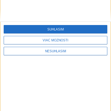
SÚHLASÍM
VIAC MOŽNOSTÍ
....
NESÚHLASÍM