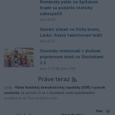
Románsky palác na Spišskom
hrade sa podarilo staticky
zabezpečiť
dnes 18:00
Slováci získali vo Vichy bronz,
Lacko: Rastú talentovaní hráči
dnes 15:51
Slovenky remizovali v druhom
prípravnom dueli so Slovinkami
2:2
aktualizované
dnes 17:13
,
dnes 19:45
Práve teraz
-
Vláda Konžskej demokratickej republiky (KDR) v piatok
20:01
oznámila,
že preverí, či sa v zásielkach oxidu kobaltnatého
vyvážaných do Číny nachádza urán.
Viac