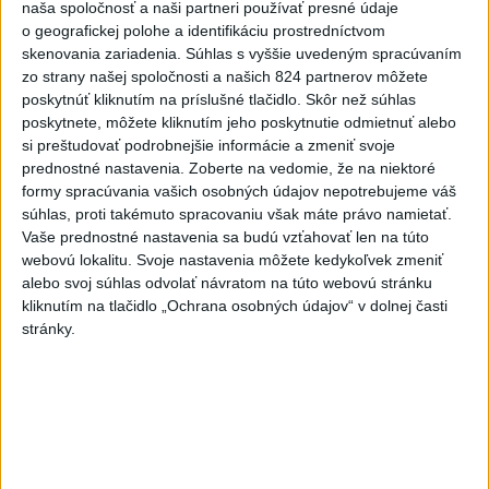
Nitre
naša spoločnosť a naši partneri používať presné údaje
o geografickej polohe a identifikáciu prostredníctvom
dnes 18:06
skenovania zariadenia. Súhlas s vyššie uvedeným spracúvaním
zo strany našej spoločnosti a našich 824 partnerov môžete
Rezort školstva pomôže samosprávam s určovaním
poskytnúť kliknutím na príslušné tlačidlo. Skôr než súhlas
školských obvodov
poskytnete, môžete kliknutím jeho poskytnutie odmietnuť alebo
si preštudovať podrobnejšie informácie a zmeniť svoje
O jedného prevádzača menej: Prispela k tomu aj slovenská
prednostné nastavenia.
Zoberte na vedomie, že na niektoré
polícia
formy spracúvania vašich osobných údajov nepotrebujeme váš
súhlas, proti takémuto spracovaniu však máte právo namietať.
POŽIAR V SLOVNAFTE: Došlo k narušeniu jednej z nádrží
Vaše prednostné nastavenia sa budú vzťahovať len na túto
webovú lokalitu. Svoje nastavenia môžete kedykoľvek zmeniť
alebo svoj súhlas odvolať návratom na túto webovú stránku
Zahraničie
kliknutím na tlačidlo „Ochrana osobných údajov“ v dolnej časti
stránky.
KDR prešetrí správy o prítomnosti
uránu v zásielkach kobaltu pre Čínu
dnes 20:06
AFP: Za falošným videom o odstúpení Merza je skupina
napojená na Rusko