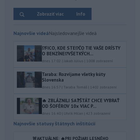
Zobraziť viac
Info
Najnovšie videá
Najsledovanejšie videá
⁉️FICO, KDE STE⁉️ČO TIE VAŠE DRÍSTY
O BENZÍNE⁉️VŠETKÝCH...
dnes 17:02
|
Jakab Július
|
1008
zobrazení
Taraba: Rozvíjame všetky kúty
Slovenska
dnes 16:57
|
Taraba Tomáš
|
1402
zobrazení
🔥 ZBLÁZNILI SA❓️ŠTÁT CHCE VYBRAŤ
OD ŠOFÉROV 10x VIAC P...
dnes 16:40
|
Uhrík Milan
|
423
zobrazení
Najnovšie statusy štátnych inštitúcií
🚨AKTUÁLNE: 🔥PRI POŽIARI LESNÉHO