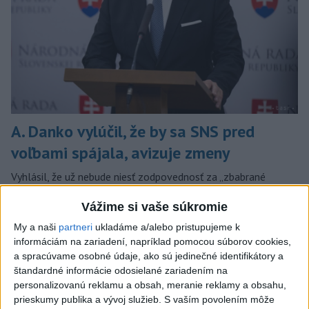
A. Danko vylúčil, že by sa SNS pred
voľbami spájala, avizuje zmeny
Vyhlásil, že už nebude niesť zodpovednosť za „zbabrané
zonácie, odposluchy ani za iné veci, s ktorými SNS nemá nič
spoločné“.
Vážime si vaše súkromie
dnes 18:51
My a naši
partneri
ukladáme a/alebo pristupujeme k
informáciám na zariadení, napríklad pomocou súborov cookies,
Slovensko
a spracúvame osobné údaje, ako sú jedinečné identifikátory a
štandardné informácie odosielané zariadením na
KDH od polície očakáva rýchle
personalizovanú reklamu a obsah, meranie reklamy a obsahu,
vyšetrenie útoku na cudzincov v
prieskumy publika a vývoj služieb.
S vaším povolením môže