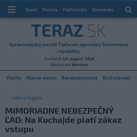
Index
Šport
Počasie
Publicistika
Slovensko
Zahranič
TERAZ
.SK
Spravodajský portál Tlačovej agentúry Slovenskej
republiky
Pondelok
10. august 2026
Meniny má
Vavrinec
Všetky
Hlavné mesto
Banskobystrický
Bratislavský
< sekcia
Regióny
MIMORIADNE NEBEZPEČNÝ
ĽAD: Na Kuchajde platí zákaz
vstupu