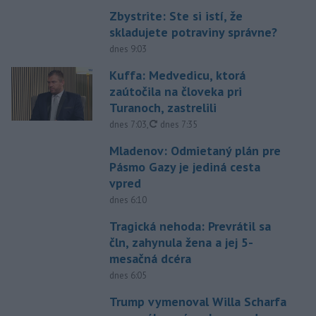
Zbystrite: Ste si istí, že
skladujete potraviny správne?
dnes 9:03
Kuffa: Medvedicu, ktorá
zaútočila na človeka pri
Turanoch, zastrelili
aktualizované
dnes 7:03
,
dnes 7:35
Mladenov: Odmietaný plán pre
Pásmo Gazy je jediná cesta
vpred
dnes 6:10
Tragická nehoda: Prevrátil sa
čln, zahynula žena a jej 5-
mesačná dcéra
dnes 6:05
Trump vymenoval Willa Scharfa