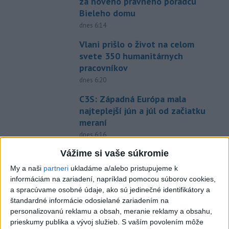
za nového právneho poradcu
Bieleho domu
dnes 6:14
Vlani prišlo o život na celom
svete 350 humanitárnych
pracovníkov
dnes 6:20
C3S: Západná Európa mala
najteplejší jún a júl od začiatku
meraní
dnes 6:16
Kapustíková 10. v Courcheveli,
Vážime si vaše súkromie
vytvorila slovenský rekord
My a naši
partneri
ukladáme a/alebo pristupujeme k
dnes 8:02
informáciám na zariadení, napríklad pomocou súborov cookies,
a spracúvame osobné údaje, ako sú jedinečné identifikátory a
Skalica prelomila žilinskú
štandardné informácie odosielané zariadením na
kliatbu, zažíva historicky
personalizovanú reklamu a obsah, meranie reklamy a obsahu,
najlepší štart
prieskumy publika a vývoj služieb.
S vaším povolením môže