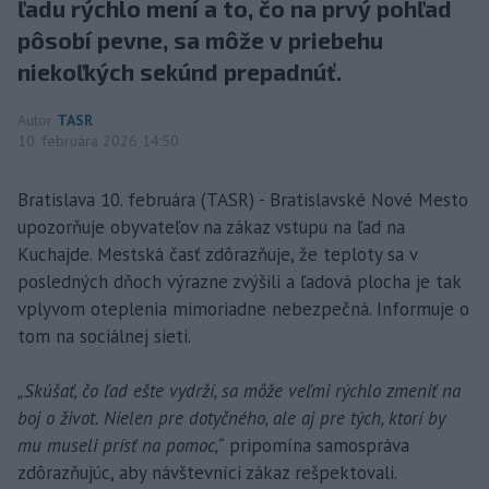
ľadu rýchlo mení a to, čo na prvý pohľad
pôsobí pevne, sa môže v priebehu
niekoľkých sekúnd prepadnúť.
Autor
TASR
10. februára 2026 14:50
Bratislava 10. februára (TASR) - Bratislavské Nové Mesto
upozorňuje obyvateľov na zákaz vstupu na ľad na
Kuchajde. Mestská časť zdôrazňuje, že teploty sa v
posledných dňoch výrazne zvýšili a ľadová plocha je tak
vplyvom oteplenia mimoriadne nebezpečná. Informuje o
tom na sociálnej sieti.
„Skúšať, čo ľad ešte vydrží, sa môže veľmi rýchlo zmeniť na
boj o život. Nielen pre dotyčného, ale aj pre tých, ktorí by
mu museli prísť na pomoc,“
pripomína samospráva
zdôrazňujúc, aby návštevníci zákaz rešpektovali.