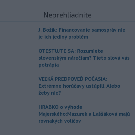
Neprehliadnite
J. Božik: Financovanie samospráv nie
je ich jediný problém
OTESTUJTE SA: Rozumiete
slovenským nárečiam? Tieto slová vás
potrápia
VEĽKÁ PREDPOVEĎ POČASIA:
Extrémne horúčavy ustúpili. Alebo
žeby nie?
HRABKO o výhode
Majerského:Mazurek a Laššáková majú
rovnakých voličov