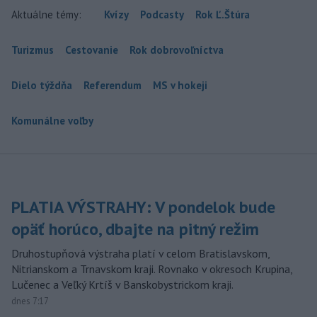
Aktuálne témy:
Kvízy
Podcasty
Rok Ľ.Štúra
Turizmus
Cestovanie
Rok dobrovoľníctva
Dielo týždňa
Referendum
MS v hokeji
Komunálne voľby
PLATIA VÝSTRAHY: V pondelok bude
opäť horúco, dbajte na pitný režim
Druhostupňová výstraha platí v celom Bratislavskom,
Nitrianskom a Trnavskom kraji. Rovnako v okresoch Krupina,
Lučenec a Veľký Krtíš v Banskobystrickom kraji.
dnes 7:17