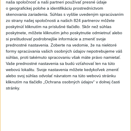
dnes 7:44
naša spoločnosť a naši partneri používať presné údaje
o geografickej polohe a identifikáciu prostredníctvom
Práve teraz
skenovania zariadenia. Súhlas s vyššie uvedeným spracúvaním
zo strany našej spoločnosti a našich 824 partnerov môžete
-
Na Slovensku v júli zbankrotovalo 612 dlžníkov, ide zatiaľ
10:11
poskytnúť kliknutím na príslušné tlačidlo. Skôr než súhlas
o najvyšší
počet v rámci tohto roka a zároveň od októbra 2025,
poskytnete, môžete kliknutím jeho poskytnutie odmietnuť alebo
ukazujú dáta správcu úverových registrov, spoločnosti CRIF - Slovak
si preštudovať podrobnejšie informácie a zmeniť svoje
Credit Bureau.
prednostné nastavenia.
Zoberte na vedomie, že na niektoré
formy spracúvania vašich osobných údajov nepotrebujeme váš
Viac
súhlas, proti takémuto spracovaniu však máte právo namietať.
Videá a prenosy TASR TV
Vaše prednostné nastavenia sa budú vzťahovať len na túto
webovú lokalitu. Svoje nastavenia môžete kedykoľvek zmeniť
Deväť Slovákov zabojuje na ME v Paríži
alebo svoj súhlas odvolať návratom na túto webovú stránku
o čo najlepšie výsledky
kliknutím na tlačidlo „Ochrana osobných údajov“ v dolnej časti
stránky.
Viac
Najčítanejšie
6h
24h
7d