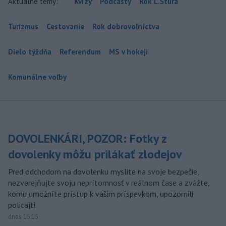
Aktuálne témy:
Kvízy
Podcasty
Rok Ľ.Štúra
Turizmus
Cestovanie
Rok dobrovoľníctva
Dielo týždňa
Referendum
MS v hokeji
Komunálne voľby
DOVOLENKÁRI, POZOR: Fotky z
dovolenky môžu prilákať zlodejov
Pred odchodom na dovolenku myslite na svoje bezpečie,
nezverejňujte svoju neprítomnosť v reálnom čase a zvážte,
komu umožníte prístup k vašim príspevkom, upozornili
policajti.
dnes 15:15