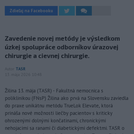
Zdieľaj na Facebooku
Zavedenie novej metódy je výsledkom
úzkej spolupráce odborníkov úrazovej
chirurgie a cievnej chirurgie.
Autor
TASR
13. mája 2026 10:48
Žilina 13. mája (TASR) - Fakultná nemocnica s
poliklinikou (FNsP) Žilina ako prvá na Slovensku zaviedla
do praxe unikátnu metódu TrueLok Elevate, ktorá
prináša nové možnosti liečby pacientov s kriticky
ohrozenými dolnými končatinami, chronickými
nehojacimi sa ranami či diabetickými defektmi. TASR o