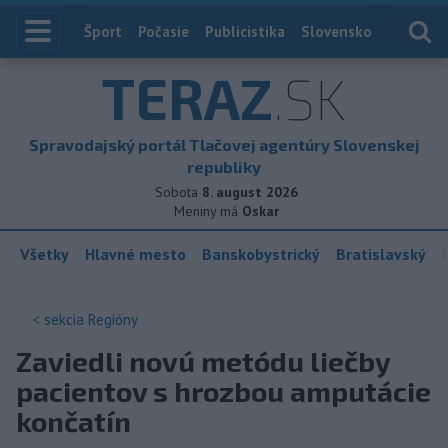
Index
Šport
Počasie
Publicistika
Slovensko
Zahranič
TERAZ
.SK
Spravodajský portál Tlačovej agentúry Slovenskej
republiky
Sobota
8. august 2026
Meniny má
Oskar
Všetky
Hlavné mesto
Banskobystrický
Bratislavský
< sekcia
Regióny
Zaviedli novú metódu liečby
pacientov s hrozbou amputácie
končatín