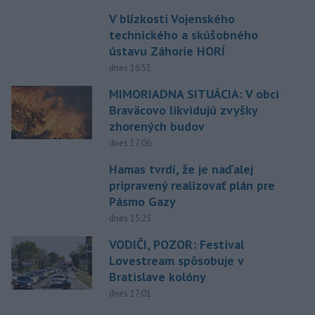
V blízkosti Vojenského
technického a skúšobného
ústavu Záhorie HORÍ
dnes 16:51
MIMORIADNA SITUÁCIA: V obci
Braväcovo likvidujú zvyšky
zhorených budov
dnes 17:06
Hamas tvrdí, že je naďalej
pripravený realizovať plán pre
Pásmo Gazy
dnes 15:25
VODIČI, POZOR: Festival
Lovestream spôsobuje v
Bratislave kolóny
dnes 17:01