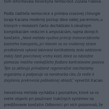
tom informovala hovorkyňa nemocnice Zuzana Fialová.
Podľa riaditeľa nemocnice a primára úrazovej chirurgie
Juraja Kaciana moderný postup dáva nádej pacientom, u
ktorých v minulosti často dochádzalo k závažným
komplikáciám vedúcim k amputáciám, najmä dolných
končatín.
„Nová metóda využíva princíp transverzálneho
kostného transportu, pri ktorom sa na vnútornej strane
predkolenia vykoná takzvaná kortikotómia, teda oddelenie
malej časti povrchovej vrstvy kosti, ktorá sa následne
pomocou malého vonkajšieho fixátora kontrolovane posúva.
Tým sa aktivujú prirodzené regeneračné mechanizmy
organizmu a podporuje sa novotvorba ciev, čo vedie k
zlepšeniu prekrvenia poškodenej oblasti,“
vysvetlil Kacian.
Inovatívna metóda vychádza z poznatkov, ktoré sa vo
svete objavili pri používaní trakčných systémov na
predlžovanie končatín. Odborníci pri nich pozorovali, že