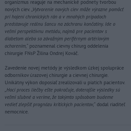
organizmus reaguje na mechanické podnety tvorbou
nových ciev.
„Vytvorenie nových ciev môže výrazne pomôcť
pri hojení chronických rán a v mnohých prípadoch
predstavuje reálnu šancu na záchranu končatiny. Ide o
veľmi perspektívnu metódu, najmä pre pacientov s
diabetom alebo so závažným periférnym artériovým
ochorením,“
poznamenal cievny chirurg oddelenia
chirurgie FNsP Žilina Ondrej Kováč.
Zavedenie novej metódy je výsledkom úzkej spolupráce
odborníkov úrazovej chirurgie a cievnej chirurgie.
Unikátny výkon doposiaľ zrealizovali u piatich pacientov.
„Hoci proces liečby ešte pokračuje, doterajšie výsledky sú
veľmi sľubné a veríme, že takýmto spôsobom budeme
vedieť zlepšiť prognózu kritických pacientov,“
dodal riaditeľ
nemocnice.