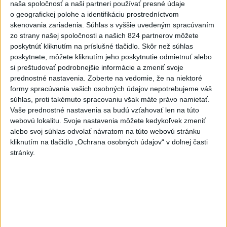
profesionáli, zranila sa jedna
naša spoločnosť a naši partneri používať presné údaje
o geografickej polohe a identifikáciu prostredníctvom
osoba
skenovania zariadenia. Súhlas s vyššie uvedeným spracúvaním
dnes 15:42
zo strany našej spoločnosti a našich 824 partnerov môžete
Práve teraz
poskytnúť kliknutím na príslušné tlačidlo. Skôr než súhlas
poskytnete, môžete kliknutím jeho poskytnutie odmietnuť alebo
-
Na Skalke pri Kremnici pomáhali horskí záchranári v
17:17
si preštudovať podrobnejšie informácie a zmeniť svoje
sobotu
20-ročnému poľskému lezcovi, ktorý vypadol z ferratovej
prednostné nastavenia.
Zoberte na vedomie, že na niektoré
cesty a poranil si obe kolená.
formy spracúvania vašich osobných údajov nepotrebujeme váš
súhlas, proti takémuto spracovaniu však máte právo namietať.
Vaše prednostné nastavenia sa budú vzťahovať len na túto
Viac
Videá a prenosy TASR TV
webovú lokalitu. Svoje nastavenia môžete kedykoľvek zmeniť
alebo svoj súhlas odvolať návratom na túto webovú stránku
kliknutím na tlačidlo „Ochrana osobných údajov“ v dolnej časti
Deväť Slovákov zabojuje na ME v Paríži
stránky.
o čo najlepšie výsledky
Viac
Najčítanejšie
6h
24h
7d