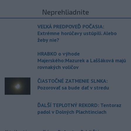
Neprehliadnite
VEĽKÁ PREDPOVEĎ POČASIA:
Extrémne horúčavy ustúpili. Alebo
žeby nie?
HRABKO o výhode
Majerského:Mazurek a Laššáková majú
rovnakých voličov
ČIASTOČNÉ ZATMENIE SLNKA:
Pozorovať sa bude dať v stredu
ĎALŠÍ TEPLOTNÝ REKORD: Tentoraz
padol v Dolných Plachtinciach