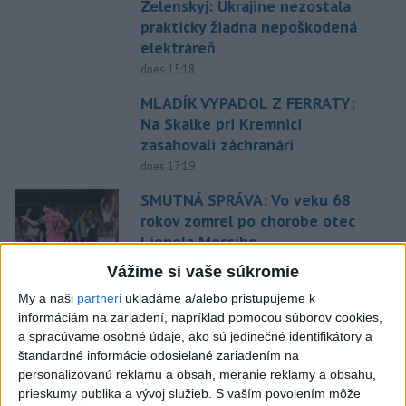
Zelenskyj: Ukrajine nezostala
prakticky žiadna nepoškodená
elektráreň
dnes 15:18
MLADÍK VYPADOL Z FERRATY:
Na Skalke pri Kremnici
zasahovali záchranári
dnes 17:19
SMUTNÁ SPRÁVA: Vo veku 68
rokov zomrel po chorobe otec
Lionela Messiho
aktualizované
dnes 15:34
,
dnes 16:53
Vážime si vaše súkromie
STOVKY NASADENÝCH
My a naši
partneri
ukladáme a/alebo pristupujeme k
HASIČOV: Zasahujú pri lesnom
informáciám na zariadení, napríklad pomocou súborov cookies,
požiari v Andalúzii
a spracúvame osobné údaje, ako sú jedinečné identifikátory a
štandardné informácie odosielané zariadením na
dnes 17:13
personalizovanú reklamu a obsah, meranie reklamy a obsahu,
POŽIAR VO VAŽCI: Zasahovali
prieskumy publika a vývoj služieb.
S vaším povolením môže