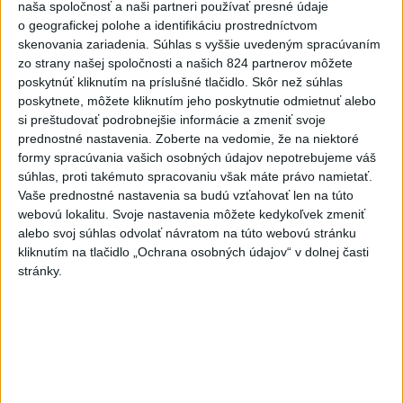
naša spoločnosť a naši partneri používať presné údaje
najlepší štart
o geografickej polohe a identifikáciu prostredníctvom
dnes 7:44
skenovania zariadenia. Súhlas s vyššie uvedeným spracúvaním
zo strany našej spoločnosti a našich 824 partnerov môžete
Práve teraz
poskytnúť kliknutím na príslušné tlačidlo. Skôr než súhlas
poskytnete, môžete kliknutím jeho poskytnutie odmietnuť alebo
-
V Dunaji bol nájdený 61-ročný muž, po ktorom pátrali
10:33
si preštudovať podrobnejšie informácie a zmeniť svoje
policajti,
hasiči aj členovia Občianskej stráže SR od štvrtka (6. 8.) v
prednostné nastavenia.
Zoberte na vedomie, že na niektoré
Štúrove.
formy spracúvania vašich osobných údajov nepotrebujeme váš
súhlas, proti takémuto spracovaniu však máte právo namietať.
Viac
Vaše prednostné nastavenia sa budú vzťahovať len na túto
Videá a prenosy TASR TV
webovú lokalitu. Svoje nastavenia môžete kedykoľvek zmeniť
alebo svoj súhlas odvolať návratom na túto webovú stránku
Deväť Slovákov zabojuje na ME v Paríži
kliknutím na tlačidlo „Ochrana osobných údajov“ v dolnej časti
o čo najlepšie výsledky
stránky.
Viac
Najčítanejšie
6h
24h
7d