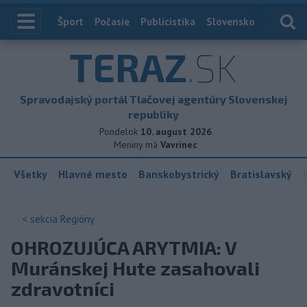
Index
Šport
Počasie
Publicistika
Slovensko
Zahranič
TERAZ
.SK
Spravodajský portál Tlačovej agentúry Slovenskej
republiky
Pondelok
10. august 2026
Meniny má
Vavrinec
Všetky
Hlavné mesto
Banskobystrický
Bratislavský
< sekcia
Regióny
OHROZUJÚCA ARYTMIA: V
Muránskej Hute zasahovali
zdravotníci