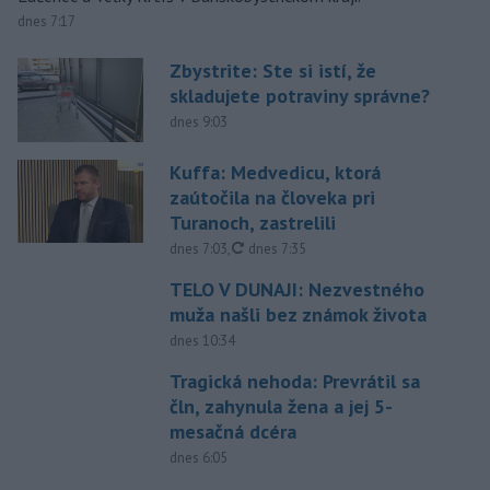
dnes 7:17
Zbystrite: Ste si istí, že
skladujete potraviny správne?
dnes 9:03
Kuffa: Medvedicu, ktorá
zaútočila na človeka pri
Turanoch, zastrelili
aktualizované
dnes 7:03
,
dnes 7:35
TELO V DUNAJI: Nezvestného
muža našli bez známok života
dnes 10:34
Tragická nehoda: Prevrátil sa
čln, zahynula žena a jej 5-
mesačná dcéra
dnes 6:05