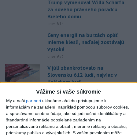
Trump vymenoval Willa Scharfa
za nového právneho poradcu
Bieleho domu
dnes 6:14
Ceny energií na burzách opäť
mierne klesli, naďalej zostávajú
vysoké
dnes 9:53
V júli zbankrotovalo na
Slovensku 612 ľudí, najviac v
Košickom kraji
dnes 10:11
Vážime si vaše súkromie
Káder Košíc je kompletný a
My a naši
partneri
ukladáme a/alebo pristupujeme k
opäť bez legionárov
informáciám na zariadení, napríklad pomocou súborov cookies,
a spracúvame osobné údaje, ako sú jedinečné identifikátory a
dnes 10:28
štandardné informácie odosielané zariadením na
personalizovanú reklamu a obsah, meranie reklamy a obsahu,
Skalica prelomila žilinskú
prieskumy publika a vývoj služieb.
S vaším povolením môže
kliatbu, zažíva historicky