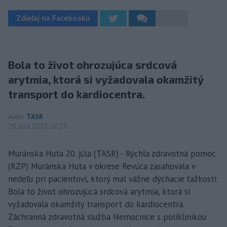
Zdieľaj na Facebooku
Bola to život ohrozujúca srdcová
arytmia, ktorá si vyžadovala okamžitý
transport do kardiocentra.
Autor
TASR
20. júla 2025 20:23
Muránska Huta 20. júla (TASR) - Rýchla zdravotná pomoc
(RZP) Muránska Huta v okrese Revúca zasahovala v
nedeľu pri pacientovi, ktorý mal vážne dýchacie ťažkosti.
Bola to život ohrozujúca srdcová arytmia, ktorá si
vyžadovala okamžitý transport do kardiocentra.
Záchranná zdravotná služba Nemocnice s poliklinikou