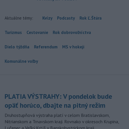
Aktuálne témy:
Kvízy
Podcasty
Rok Ľ.Štúra
Turizmus
Cestovanie
Rok dobrovoľníctva
Dielo týždňa
Referendum
MS v hokeji
Komunálne voľby
PLATIA VÝSTRAHY: V pondelok bude
opäť horúco, dbajte na pitný režim
Druhostupňová výstraha platí v celom Bratislavskom,
Nitrianskom a Trnavskom kraji. Rovnako v okresoch Krupina,
Lučenec a Veľký Krtíš v Banskobystrickom kraji.