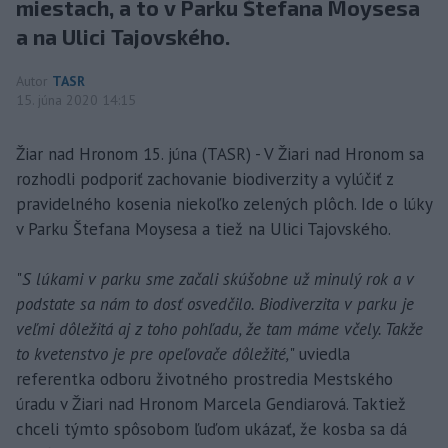
miestach, a to v Parku Štefana Moysesa
a na Ulici Tajovského.
Autor
TASR
15. júna 2020 14:15
Žiar nad Hronom 15. júna (TASR) - V Žiari nad Hronom sa
rozhodli podporiť zachovanie biodiverzity a vylúčiť z
pravidelného kosenia niekoľko zelených plôch. Ide o lúky
v Parku Štefana Moysesa a tiež na Ulici Tajovského.
"
S lúkami v parku sme začali skúšobne už minulý rok a v
podstate sa nám to dosť osvedčilo. Biodiverzita v parku je
veľmi dôležitá aj z toho pohľadu, že tam máme včely. Takže
to kvetenstvo je pre opeľovače dôležité,
" uviedla
referentka odboru životného prostredia Mestského
úradu v Žiari nad Hronom Marcela Gendiarová. Taktiež
chceli týmto spôsobom ľuďom ukázať, že kosba sa dá