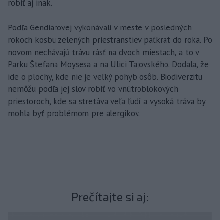
robiť aj inak.
Podľa Gendiarovej vykonávali v meste v posledných
rokoch kosbu zelených priestranstiev päťkrát do roka. Po
novom nechávajú trávu rásť na dvoch miestach, a to v
Parku Štefana Moysesa a na Ulici Tajovského. Dodala, že
ide o plochy, kde nie je veľký pohyb osôb. Biodiverzitu
nemôžu podľa jej slov robiť vo vnútroblokových
priestoroch, kde sa stretáva veľa ľudí a vysoká tráva by
mohla byť problémom pre alergikov.
Prečítajte si aj: