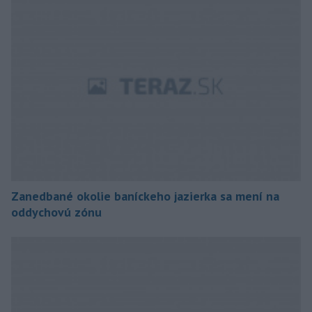
Zanedbané okolie baníckeho jazierka sa mení na
oddychovú zónu