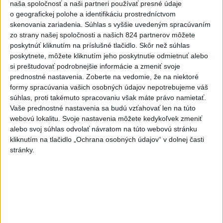
naša spoločnosť a naši partneri používať presné údaje
Tragická nehoda: Prevrátil sa
o geografickej polohe a identifikáciu prostredníctvom
čln, zahynula žena a jej 5-
skenovania zariadenia. Súhlas s vyššie uvedeným spracúvaním
zo strany našej spoločnosti a našich 824 partnerov môžete
mesačná dcéra
poskytnúť kliknutím na príslušné tlačidlo. Skôr než súhlas
dnes 6:05
poskytnete, môžete kliknutím jeho poskytnutie odmietnuť alebo
Trump vymenoval Willa Scharfa
si preštudovať podrobnejšie informácie a zmeniť svoje
prednostné nastavenia.
Zoberte na vedomie, že na niektoré
za nového právneho poradcu
formy spracúvania vašich osobných údajov nepotrebujeme váš
Bieleho domu
súhlas, proti takémuto spracovaniu však máte právo namietať.
dnes 6:14
Vaše prednostné nastavenia sa budú vzťahovať len na túto
webovú lokalitu. Svoje nastavenia môžete kedykoľvek zmeniť
Ceny energií na burzách opäť
alebo svoj súhlas odvolať návratom na túto webovú stránku
mierne klesli, naďalej zostávajú
kliknutím na tlačidlo „Ochrana osobných údajov“ v dolnej časti
vysoké
stránky.
dnes 9:53
V júli zbankrotovalo na
Slovensku 612 ľudí, najviac v
Košickom kraji
dnes 10:11