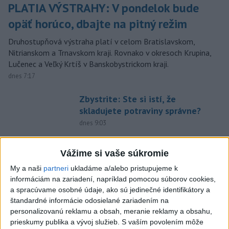
PLATIA VÝSTRAHY: V pondelok bude
opäť horúco, dbajte na pitný režim
Druhostupňová výstraha platí v celom Bratislavskom,
Nitrianskom a Trnavskom kraji. Rovnako v okresoch Krupina,
Lučenec a Veľký Krtíš v Banskobystrickom kraji.
dnes 7:17
Zbystrite: Ste si istí, že
skladujete potraviny správne?
dnes 9:03
Kuffa: Medvedicu, ktorá
zaútočila na človeka pri
Vážime si vaše súkromie
Turanoch, zastrelili
My a naši
partneri
ukladáme a/alebo pristupujeme k
aktualizované
dnes 7:03
,
dnes 7:35
informáciám na zariadení, napríklad pomocou súborov cookies,
a spracúvame osobné údaje, ako sú jedinečné identifikátory a
TELO V DUNAJI: Nezvestného
štandardné informácie odosielané zariadením na
muža našli bez známok života
personalizovanú reklamu a obsah, meranie reklamy a obsahu,
dnes 10:34
prieskumy publika a vývoj služieb.
S vaším povolením môže