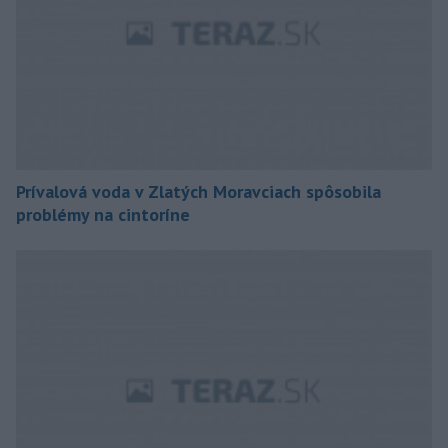
Prívalová voda v Zlatých Moravciach spôsobila
problémy na cintoríne