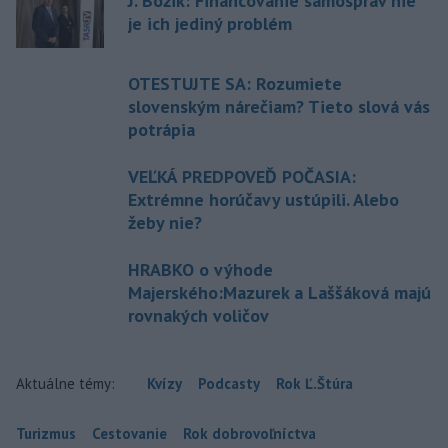
J. Božik: Financovanie samospráv nie
je ich jediný problém
OTESTUJTE SA: Rozumiete
slovenským nárečiam? Tieto slová vás
potrápia
VEĽKÁ PREDPOVEĎ POČASIA:
Extrémne horúčavy ustúpili. Alebo
žeby nie?
HRABKO o výhode
Majerského:Mazurek a Laššáková majú
rovnakých voličov
Aktuálne témy:
Kvízy
Podcasty
Rok Ľ.Štúra
Turizmus
Cestovanie
Rok dobrovoľníctva