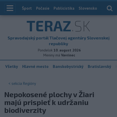
Index
Šport
Počasie
Publicistika
Slovensko
Zahranič
TERAZ
.SK
Spravodajský portál Tlačovej agentúry Slovenskej
republiky
Pondelok
10. august 2026
Meniny má
Vavrinec
Všetky
Hlavné mesto
Banskobystrický
Bratislavský
< sekcia
Regióny
Nepokosené plochy v Žiari
majú prispieť k udržaniu
biodiverzity