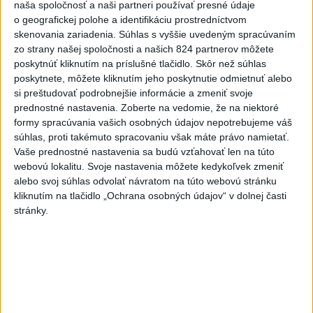
naša spoločnosť a naši partneri používať presné údaje
Český herec Vladimír Polívka odmietol
1
o geografickej polohe a identifikáciu prostredníctvom
skenovania zariadenia. Súhlas s vyššie uvedeným spracúvaním
zaujímavé filmové projekty
zo strany našej spoločnosti a našich 824 partnerov môžete
poskytnúť kliknutím na príslušné tlačidlo. Skôr než súhlas
2
Predstavitelia Mladého Hlasu podali trestné oznámenie
poskytnete, môžete kliknutím jeho poskytnutie odmietnuť alebo
na I. Korčoka
si preštudovať podrobnejšie informácie a zmeniť svoje
prednostné nastavenia.
Zoberte na vedomie, že na niektoré
3
Mesto Martin vypovedalo zmluvy na tri rozpracované
formy spracúvania vašich osobných údajov nepotrebujeme váš
investičné akcie
súhlas, proti takémuto spracovaniu však máte právo namietať.
Vaše prednostné nastavenia sa budú vzťahovať len na túto
4
UZAVRETÁ CESTA: Medzi Spišskou Novou Vsou a
webovú lokalitu. Svoje nastavenia môžete kedykoľvek zmeniť
Levočou sa stala nehoda
alebo svoj súhlas odvolať návratom na túto webovú stránku
kliknutím na tlačidlo „Ochrana osobných údajov“ v dolnej časti
5
ZRÁŽKA VLAKU S AUTOM V LOZORNE: Rušňovodič jej
stránky.
už nedokázal zabrániť
6
ZOO SMÚTI: Extrémne horúčavy neprežili tri levice
7
TEPLOTNÝ REKORD NA SLOVENSKU: Padol v Kamenici
nad Hronom