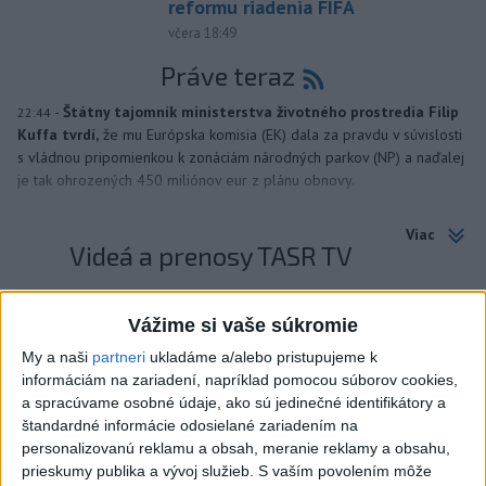
reformu riadenia FIFA
včera 18:49
Práve teraz
-
Štátny tajomník ministerstva životného prostredia Filip
22:44
Kuffa tvrdí,
že mu Európska komisia (EK) dala za pravdu v súvislosti
s vládnou pripomienkou k zonáciám národných parkov (NP) a naďalej
je tak ohrozených 450 miliónov eur z plánu obnovy.
Viac
Videá a prenosy TASR TV
TK Ministra spravodlivosti SR B.
Vážime si vaše súkromie
Suska
My a naši
partneri
ukladáme a/alebo pristupujeme k
informáciám na zariadení, napríklad pomocou súborov cookies,
Viac
a spracúvame osobné údaje, ako sú jedinečné identifikátory a
Najčítanejšie
štandardné informácie odosielané zariadením na
personalizovanú reklamu a obsah, meranie reklamy a obsahu,
6h
24h
7d
prieskumy publika a vývoj služieb.
S vaším povolením môže