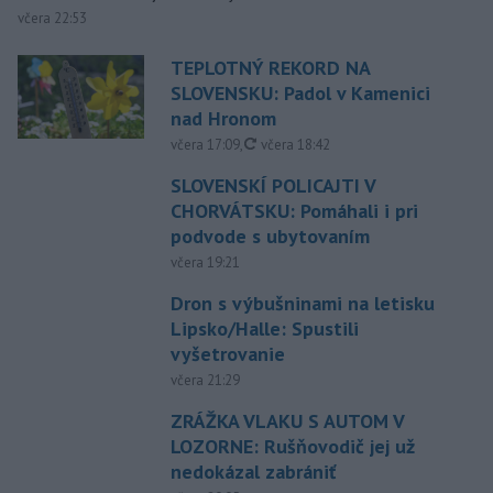
včera 22:53
TEPLOTNÝ REKORD NA
SLOVENSKU: Padol v Kamenici
nad Hronom
aktualizované
včera 17:09
,
včera 18:42
SLOVENSKÍ POLICAJTI V
CHORVÁTSKU: Pomáhali i pri
podvode s ubytovaním
včera 19:21
Dron s výbušninami na letisku
Lipsko/Halle: Spustili
vyšetrovanie
včera 21:29
ZRÁŽKA VLAKU S AUTOM V
LOZORNE: Rušňovodič jej už
nedokázal zabrániť