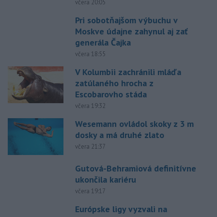
včera 20:05
Pri sobotňajšom výbuchu v
Moskve údajne zahynul aj zať
generála Čajka
včera 18:55
V Kolumbii zachránili mláďa
zatúlaného hrocha z
Escobarovho stáda
včera 19:32
Wesemann ovládol skoky z 3 m
dosky a má druhé zlato
včera 21:37
Gutová-Behramiová definitívne
ukončila kariéru
včera 19:17
Európske ligy vyzvali na