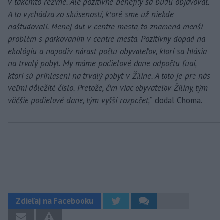
v takomto režime. Ale pozitívne benefity sa budú objavovať.
A to vychádza zo skúseností, ktoré sme už niekde
naštudovali. Menej áut v centre mesta, to znamená menší
problém s parkovaním v centre mesta. Pozitívny dopad na
ekológiu a napodiv nárast počtu obyvateľov, ktorí sa hlásia
na trvalý pobyt. My máme podielové dane odpočtu ľudí,
ktorí sú prihlásení na trvalý pobyt v Žiline. A toto je pre nás
veľmi dôležité číslo. Pretože, čím viac obyvateľov Žiliny, tým
väčšie podielové dane, tým vyšší rozpočet,“
dodal Choma.
Zdieľaj na Facebooku