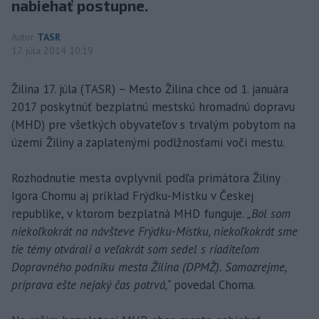
nabiehať postupne.
Autor
TASR
17. júla 2014 10:19
Žilina 17. júla (TASR) – Mesto Žilina chce od 1. januára
2017 poskytnúť bezplatnú mestskú hromadnú dopravu
(MHD) pre všetkých obyvateľov s trvalým pobytom na
území Žiliny a zaplatenými podlžnosťami voči mestu.
Rozhodnutie mesta ovplyvnil podľa primátora Žiliny
Igora Chomu aj príklad Frýdku-Místku v Českej
republike, v ktorom bezplatná MHD funguje.
„Bol som
niekoľkokrát na návšteve Frýdku-Místku, niekoľkokrát sme
tie témy otvárali a veľakrát som sedel s riaditeľom
Dopravného podniku mesta Žilina (DPMŽ). Samozrejme,
príprava ešte nejaký čas potrvá,“
povedal Choma.