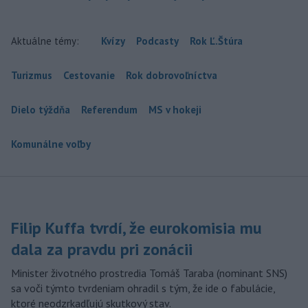
Aktuálne témy:
Kvízy
Podcasty
Rok Ľ.Štúra
Turizmus
Cestovanie
Rok dobrovoľníctva
Dielo týždňa
Referendum
MS v hokeji
Komunálne voľby
Filip Kuffa tvrdí, že eurokomisia mu
dala za pravdu pri zonácii
Minister životného prostredia Tomáš Taraba (nominant SNS)
sa voči týmto tvrdeniam ohradil s tým, že ide o fabulácie,
ktoré neodzrkadľujú skutkový stav.