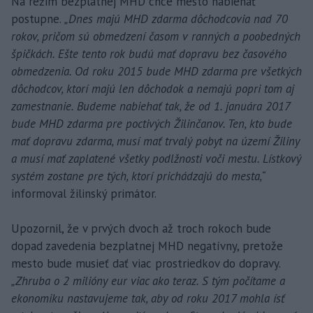
Na režim bezplatnej MHD chce mesto nabiehať
postupne.
„Dnes majú MHD zdarma dôchodcovia nad 70
rokov, pričom sú obmedzení časom v ranných a poobedných
špičkách. Ešte tento rok budú mať dopravu bez časového
obmedzenia. Od roku 2015 bude MHD zdarma pre všetkých
dôchodcov, ktorí majú len dôchodok a nemajú popri tom aj
zamestnanie. Budeme nabiehať tak, že od 1. januára 2017
bude MHD zdarma pre poctivých Žilinčanov. Ten, kto bude
mať dopravu zdarma, musí mať trvalý pobyt na území Žiliny
a musí mať zaplatené všetky podlžnosti voči mestu. Lístkový
systém zostane pre tých, ktorí prichádzajú do mesta,“
informoval žilinský primátor.
Upozornil, že v prvých dvoch až troch rokoch bude
dopad zavedenia bezplatnej MHD negatívny, pretože
mesto bude musieť dať viac prostriedkov do dopravy.
„Zhruba o 2 milióny eur viac ako teraz. S tým počítame a
ekonomiku nastavujeme tak, aby od roku 2017 mohla ísť