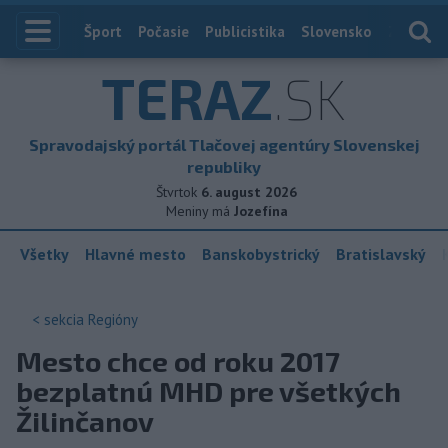
Index
Šport
Počasie
Publicistika
Slovensko
Zahranič
TERAZ
.SK
Spravodajský portál Tlačovej agentúry Slovenskej
republiky
Štvrtok
6. august 2026
Meniny má
Jozefína
Všetky
Hlavné mesto
Banskobystrický
Bratislavský
< sekcia
Regióny
Mesto chce od roku 2017
bezplatnú MHD pre všetkých
Žilinčanov