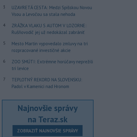
3
UZAVRETÁ CESTA: Medzi Spišskou Novou
Vsou a Levočou sa stala nehoda
4
ZRÁŽKA VLAKU S AUTOM V LOZORNE:
Rušňovodič jej už nedokázal zabrániť
5
Mesto Martin vypovedalo zmluvy na tri
rozpracované investičné akcie
6
ZOO SMÚTI: Extrémne horúčavy neprežili
tri levice
7
TEPLOTNÝ REKORD NA SLOVENSKU:
Padol v Kamenici nad Hronom
Najnovšie správy
na Teraz.sk
ZOBRAZIŤ NAJNOVŠIE SPRÁVY