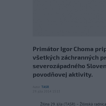
Primátor Igor Choma pri
všetkých záchranných pr
severozápadného Slovens
povodňovej aktivity.
Autor
TASR
29. júla 2014 15:13
Žilina 29. júla (TASR) – Žilinská rad