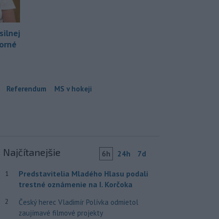
silnej
borné
Referendum
MS v hokeji
Najčítanejšie
6h
24h
7d
Predstavitelia Mladého Hlasu podali
1
trestné oznámenie na I. Korčoka
2
Český herec Vladimír Polívka odmietol
zaujímavé filmové projekty