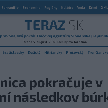
Zahraničie
Ekonomika
Regióny
Kultúra
Veda
Krimi
XML
TERAZ
.SK
pravodajský portál Tlačovej agentúry Slovenskej republi
Streda
5. august 2026
Meniny má
Jozefína
Bratislavský
Košický
Nitriansky
Prešovský
Trenčiansk
dnica pokračuje v
ní následkov búr