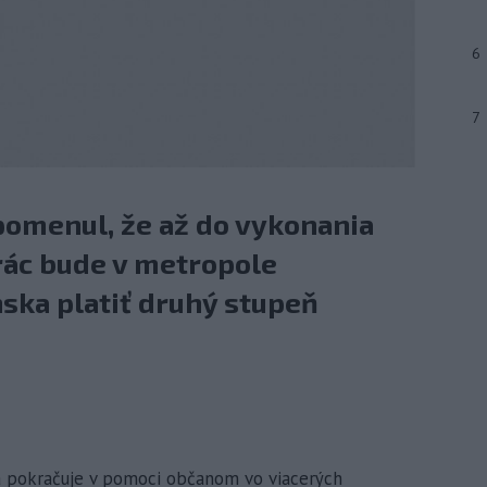
6
7
pomenul, že až do vykonania
ác bude v metropole
ka platiť druhý stupeň
nica pokračuje v pomoci občanom vo viacerých