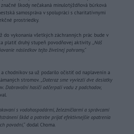
a značné škody nečakaná minulotýždňová búrková
mestská samospráva v spolupráci s charitatívnymi
fekčné prostriedky.
ž do vykonania všetkých záchranných prác bude v
 platiť druhý stupeň povodňovej aktivity.
„Náš
ňovanie následkov tejto živelnej pohromy,“
t a chodníkov sa už podarilo očistiť od naplavenín a
olámaných stromov.
„Doteraz sme vyviezli dve desiatky
v. Dobrovoľní hasiči odčerpali vodu z podchodov,
al.
okovaní s vodohospodármi, železničiarmi a správcami
dstránení škôd a potrebe prijať efektívnejšie opatrenia
ch povodní,“
dodal Choma.