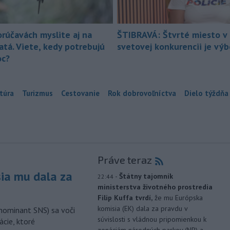
orúčavách myslite aj na
ŠTIBRAVÁ: Štvrté miesto v 
atá. Viete, kedy potrebujú
svetovej konkurencii je vý
c?
túra
Turizmus
Cestovanie
Rok dobrovoľníctva
Dielo týždňa
Práve teraz
sia mu dala za
-
Štátny tajomník
22:44
ministerstva životného prostredia
Filip Kuffa tvrdí,
že mu Európska
komisia (EK) dala za pravdu v
nominant SNS) sa voči
súvislosti s vládnou pripomienkou k
ácie, ktoré
zonáciám národných parkov (NP) a