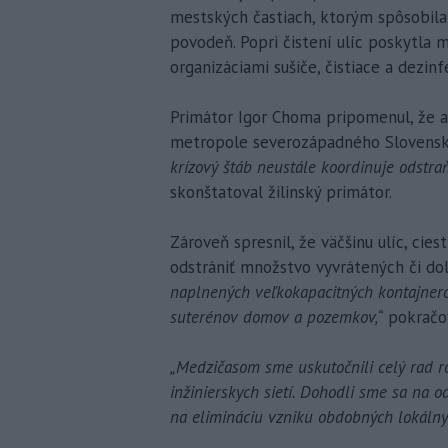
mestských častiach, ktorým spôsobil
povodeň. Popri čistení ulíc poskytla 
organizáciami sušiče, čistiace a dezin
Primátor Igor Choma pripomenul, že a
metropole severozápadného Slovenska
krízový štáb neustále koordinuje odstra
skonštatoval žilinský primátor.
Zároveň spresnil, že väčšinu ulíc, cies
odstrániť množstvo vyvrátených či d
naplnených veľkokapacitných kontajnero
suterénov domov a pozemkov,“
pokračov
„Medzičasom sme uskutočnili celý rad r
inžinierskych sietí. Dohodli sme sa na o
na elimináciu vzniku obdobných lokálny