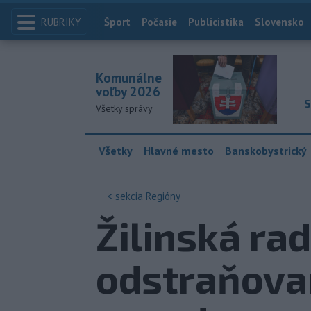
RUBRIKY
Index
Šport
Počasie
Publicistika
Slovensko
Komunálne
voľby 2026
S
Všetky správy
Všetky
Hlavné mesto
Banskobystrický
< sekcia
Regióny
Žilinská ra
odstraňova