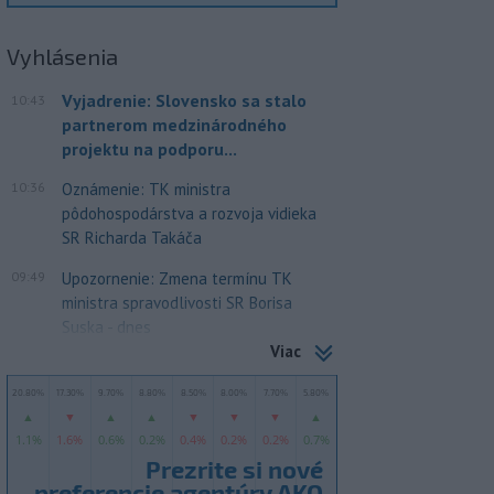
Vyhlásenia
Vyjadrenie: Slovensko sa stalo
10:43
partnerom medzinárodného
projektu na podporu...
10:36
Oznámenie: TK ministra
pôdohospodárstva a rozvoja vidieka
SR Richarda Takáča
09:49
Upozornenie: Zmena termínu TK
ministra spravodlivosti SR Borisa
Suska - dnes
Viac