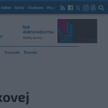
 Odber
Knihy
Útulkovo
Magazín
News Now
Archív
TASR
Rok
dobrovoľníctva
ky
Všetky správy
y
Trnavský
Žilinský
kovej