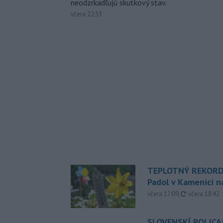
neodzrkadľujú skutkový stav.
včera 22:53
TEPLOTNÝ REKORD
Padol v Kamenici 
aktualizovan
včera 17:09
,
včera 18:42
SLOVENSKÍ POLICAJ