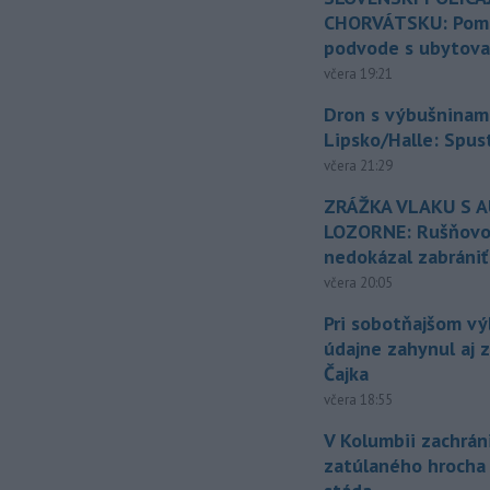
CHORVÁTSKU: Pomáh
podvode s ubytov
včera 19:21
Dron s výbušninami
Lipsko/Halle: Spus
včera 21:29
ZRÁŽKA VLAKU S 
LOZORNE: Rušňovod
nedokázal zabrániť
včera 20:05
Pri sobotňajšom v
údajne zahynul aj 
Čajka
včera 18:55
V Kolumbii zachrán
zatúlaného hrocha