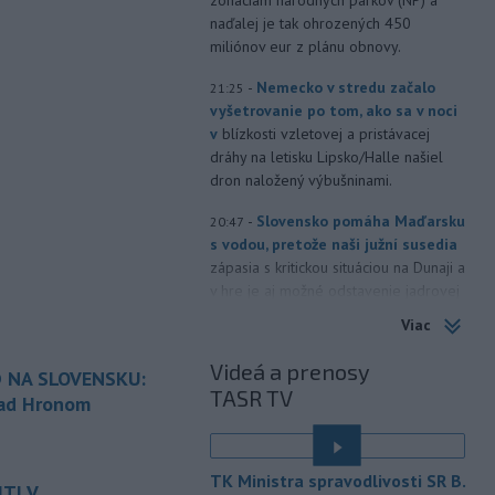
naďalej je tak ohrozených 450
miliónov eur z plánu obnovy.
-
Nemecko v stredu začalo
21:25
vyšetrovanie po tom, ako sa v noci
v
blízkosti vzletovej a pristávacej
dráhy na letisku Lipsko/Halle našiel
dron naložený výbušninami.
-
Slovensko pomáha Maďarsku
20:47
s vodou, pretože naši južní susedia
zápasia s kritickou situáciou na Dunaji a
v hre je aj možné odstavenie jadrovej
elektrárne.
Viac
-
Litovská pohraničná stráž
20:17
Videá a prenosy
 NA SLOVENSKU:
objavila ďalší podzemný tunel,
TASR TV
ktorý mal
slúžiť na nelegálne
nad Hronom
prevádzanie migrantov z Bieloruska
é
na územie tohto členského štátu
Európskej únie.
TK Ministra spravodlivosti SR B.
TI V