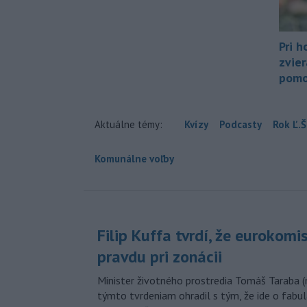
Pri h
zvier
pomo
Aktuálne témy:
Kvízy
Podcasty
Rok Ľ.Š
Komunálne voľby
Filip Kuffa tvrdí, že eurokomi
pravdu pri zonácii
Minister životného prostredia Tomáš Taraba (
týmto tvrdeniam ohradil s tým, že ide o fabul