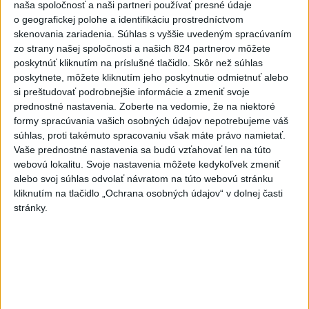
-
Podpredsedníčka vykonávajúca funkciu predsedu
naša spoločnosť a naši partneri používať presné údaje
13:41
maďarského
Národného zhromaždenia Anikó Hallerová Nagyová vo
o geografickej polohe a identifikáciu prostredníctvom
štvrtok oznámila, že v súlade s návrhom poslaneckého klubu vládnej
skenovania zariadenia. Súhlas s vyššie uvedeným spracúvaním
strany Tisza rozhodne zákonodarný zbor o novej hlave štátu na
zo strany našej spoločnosti a našich 824 partnerov môžete
budúci utorok.
poskytnúť kliknutím na príslušné tlačidlo. Skôr než súhlas
poskytnete, môžete kliknutím jeho poskytnutie odmietnuť alebo
si preštudovať podrobnejšie informácie a zmeniť svoje
Viac
prednostné nastavenia.
Zoberte na vedomie, že na niektoré
Videá a prenosy TASR TV
formy spracúvania vašich osobných údajov nepotrebujeme váš
súhlas, proti takémuto spracovaniu však máte právo namietať.
Deväť Slovákov zabojuje na ME v Paríži
Vaše prednostné nastavenia sa budú vzťahovať len na túto
o čo najlepšie výsledky
webovú lokalitu. Svoje nastavenia môžete kedykoľvek zmeniť
alebo svoj súhlas odvolať návratom na túto webovú stránku
kliknutím na tlačidlo „Ochrana osobných údajov“ v dolnej časti
Viac
stránky.
Najčítanejšie
6h
24h
7d
Afganec, ktorý v Mníchove vrazil autom
1
do davu, dostal TREST