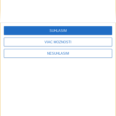
....
SÚHLASÍM
....
VIAC MOŽNOSTÍ
NESÚHLASÍM