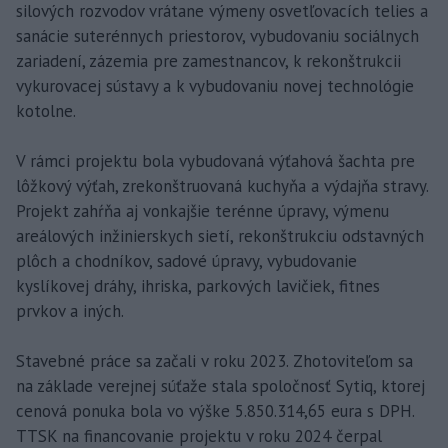
silových rozvodov vrátane výmeny osvetľovacích telies a
sanácie suterénnych priestorov, vybudovaniu sociálnych
zariadení, zázemia pre zamestnancov, k rekonštrukcii
vykurovacej sústavy a k vybudovaniu novej technológie
kotolne.
V rámci projektu bola vybudovaná výťahová šachta pre
lôžkový výťah, zrekonštruovaná kuchyňa a výdajňa stravy.
Projekt zahŕňa aj vonkajšie terénne úpravy, výmenu
areálových inžinierskych sietí, rekonštrukciu odstavných
plôch a chodníkov, sadové úpravy, vybudovanie
kyslíkovej dráhy, ihriska, parkových lavičiek, fitnes
prvkov a iných.
Stavebné práce sa začali v roku 2023. Zhotoviteľom sa
na základe verejnej súťaže stala spoločnosť Sytiq, ktorej
cenová ponuka bola vo výške 5.850.314,65 eura s DPH.
TTSK na financovanie projektu v roku 2024 čerpal