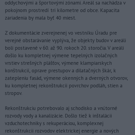
oddychovými a športovými zónami. Areál sa nachádza v
pokojnom prostredí tri kilometre od obce. Kapacita
zariadenia by mala byť 40 miest.
Z dokumentácie zverejnenej vo vestníku Úradu pre
verejné obstarávanie vyplýva, že objekty budov v areáli
boli postavené v 60. až 90. rokoch 20. storočia. V areáli
došlo ku kompletnej výmene tepelných izolačných
vrstiev strešných plášťov, výmene klampiarskych
konštrukcií, oprave prestupov a dilatačných škár, k
zatepleniu fasád, výmene okenných a dverných otvorov,
ku kompletnej rekonštrukcii povrchov podláh, stien a
stropov.
Rekonštrukciu potrebovalo aj schodisko a vnútorné
rozvody vody a kanalizácie. Došlo tiež k inštalácii
vzduchotechniky s rekuperáciou, komplexnej
rekonštrukcii rozvodov elektrickej energie a nových