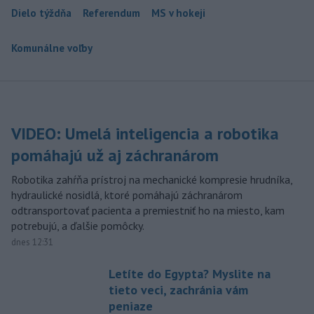
Dielo týždňa
Referendum
MS v hokeji
Komunálne voľby
VIDEO: Umelá inteligencia a robotika
pomáhajú už aj záchranárom
Robotika zahŕňa prístroj na mechanické kompresie hrudníka,
hydraulické nosidlá, ktoré pomáhajú záchranárom
odtransportovať pacienta a premiestniť ho na miesto, kam
potrebujú, a ďalšie pomôcky.
dnes 12:31
Letíte do Egypta? Myslite na
tieto veci, zachránia vám
peniaze