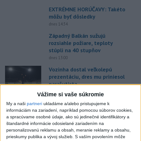
EXTRÉMNE HORÚČAVY: Takéto
môžu byť dôsledky
dnes 14:34
Západný Balkán sužujú
rozsiahle požiare, teploty
stúpli na 40 stupňov
dnes 13:00
Vozinha dostal veľkolepú
prezentáciu, dres mu priniesol
parašutista
dnes 11:40
Vážime si vaše súkromie
Deväť Slovákov zabojuje na ME
My a naši
partneri
ukladáme a/alebo pristupujeme k
v Paríži o čo najlepšie výsledky
informáciám na zariadení, napríklad pomocou súborov cookies,
a spracúvame osobné údaje, ako sú jedinečné identifikátory a
dnes 13:05
štandardné informácie odosielané zariadením na
personalizovanú reklamu a obsah, meranie reklamy a obsahu,
Práve teraz
prieskumy publika a vývoj služieb.
S vaším povolením môže