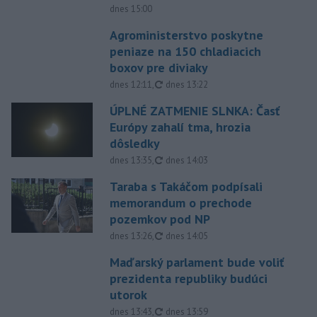
dnes 15:00
Agroministerstvo poskytne
peniaze na 150 chladiacich
boxov pre diviaky
aktualizované
dnes 12:11
,
dnes 13:22
ÚPLNÉ ZATMENIE SLNKA: Časť
Európy zahalí tma, hrozia
dôsledky
aktualizované
dnes 13:35
,
dnes 14:03
Taraba s Takáčom podpísali
memorandum o prechode
pozemkov pod NP
aktualizované
dnes 13:26
,
dnes 14:05
Maďarský parlament bude voliť
prezidenta republiky budúci
utorok
aktualizované
dnes 13:43
,
dnes 13:59