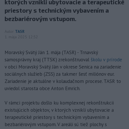
ktorých vznikli ubytovacie a terapeutické
priestory s technickým vybavením a
bezbariérovým vstupom.
Autor
TASR
1. mája 2025 12:52
Moravský Svätý Ján 1. mája (TASR) - Trnavský
samosprávny kraj (TTSK) zrekonštruoval
školu v prírode
v obci Moravský Svätý Ján v okrese Senica na zariadenie
sociálnych služieb (ZSS) za takmer šesť miliónov eur.
Zariadenie je aktuálne v kolaudačnom procese. TASR to
uviedol starosta obce Anton Emrich.
V rámci projektu došlo ku komplexnej rekonštrukcii
existujúcich objektov, v ktorých vznikli ubytovacie a
terapeutické priestory s technickým vybavením a
bezbariérovým vstupom. V areáli sú tiež plochy s