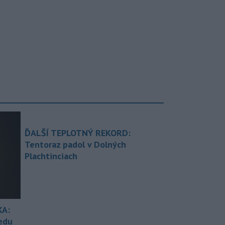
ĎALŠÍ TEPLOTNÝ REKORD:
Tentoraz padol v Dolných
Plachtinciach
KA:
redu