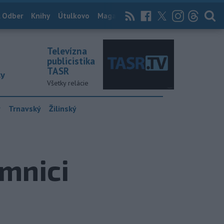
 Odber
Knihy
Útulkovo
Magazín
News Now
Archív
TASR
Televízna
publicistika
TASR
ky
Všetky relácie
y
Trnavský
Žilinský
mnici