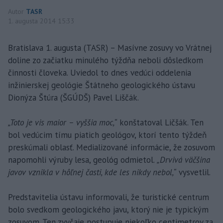
Autor
TASR
1. augusta 2014 15:33
Bratislava 1. augusta (TASR) – Masívne zosuvy vo Vrátnej
doline zo začiatku minulého týždňa neboli dôsledkom
činnosti človeka. Uviedol to dnes vedúci oddelenia
inžinierskej geológie Štátneho geologického ústavu
Dionýza Štúra (ŠGÚDŠ) Pavel Liščák.
„Toto je vis maior – vyššia moc,“
konštatoval Ličšák. Ten
bol vedúcim tímu piatich geológov, ktorí tento týždeň
preskúmali oblasť. Medializované informácie, že zosuvom
napomohli výruby lesa, geológ odmietol.
„Drvivá väčšina
javov vznikla v hôľnej časti, kde les nikdy nebol,“
vysvetlil.
Predstavitelia ústavu informovali, že turistické centrum
bolo svedkom geologického javu, ktorý nie je typickým
zosuvom. Ten zvyčaje postupuje niekoľko centimetrov za