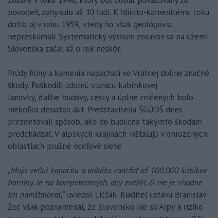
povodeň, zahynulo až 10 ľudí. K hlinito-kamenitému toku
došlo aj v roku 1959, vtedy ho však geológovia
nepreskúmali. Systematický výskum zosuvov sa na území
Slovenska začal až o rok neskôr.
Prúdy hliny a kamenia napáchali vo Vrátnej doline značné
škody. Poškodili údolnú stanicu kabínkovej
lanovky, ďalšie budovy, cesty a úplne zničených bolo
niekoľko desiatok áut. Predstavitelia ŠGÚDŠ dnes
prezentovali spôsob, ako do budúcna takýmto škodám
predchádzať. V alpských krajinách inštalujú v ohrozených
oblastiach pružné oceľové siete.
„Majú veľkú kapacitu a dokážu zadržať až 100.000 kubíkov
horniny. Je na kompetentných, aby zvážili, či nie je vhodné
ich nainštalovať,“
uviedol Ličšák. Riaditeľ ústavu Branislav
Žec však poznamenal, že Slovensko nie sú Alpy a riziko