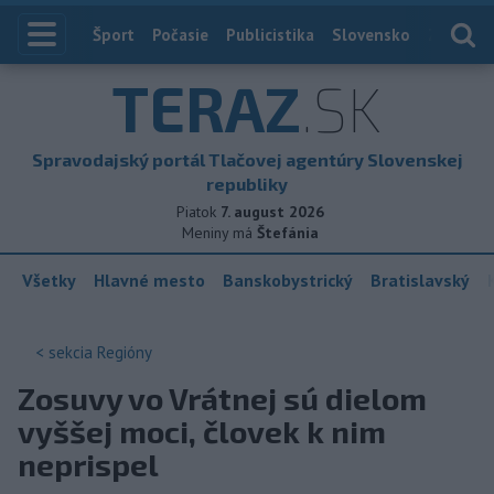
Index
Šport
Počasie
Publicistika
Slovensko
Zahranič
TERAZ
.SK
Spravodajský portál Tlačovej agentúry Slovenskej
republiky
Piatok
7. august 2026
Meniny má
Štefánia
Všetky
Hlavné mesto
Banskobystrický
Bratislavský
< sekcia
Regióny
Zosuvy vo Vrátnej sú dielom
vyššej moci, človek k nim
neprispel