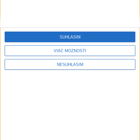
....
SÚHLASÍM
VIAC MOŽNOSTÍ
....
NESÚHLASÍM