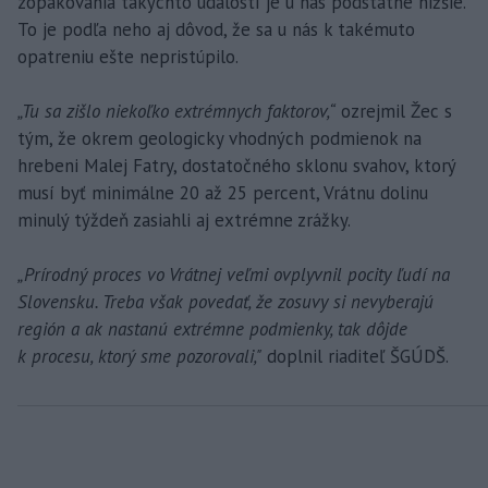
zopakovania takýchto udalostí je u nás podstatne nižšie.
To je podľa neho aj dôvod, že sa u nás k takémuto
opatreniu ešte nepristúpilo.
„Tu sa zišlo niekoľko extrémnych faktorov,“
ozrejmil Žec s
tým, že okrem geologicky vhodných podmienok na
hrebeni Malej Fatry, dostatočného sklonu svahov, ktorý
musí byť minimálne 20 až 25 percent, Vrátnu dolinu
minulý týždeň zasiahli aj extrémne zrážky.
„Prírodný proces vo Vrátnej veľmi ovplyvnil pocity ľudí na
Slovensku. Treba však povedať, že zosuvy si nevyberajú
región a ak nastanú extrémne podmienky, tak dôjde
k procesu, ktorý sme pozorovali,"
doplnil riaditeľ ŠGÚDŠ.