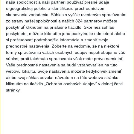
naša spoločnosť a naši partneri používať presné údaje
dnes 15:51
o geografickej polohe a identifikáciu prostredníctvom
skenovania zariadenia. Súhlas s vyššie uvedeným spracúvaním
Abrahamová získala bronz v K1,
zo strany našej spoločnosti a našich 824 partnerov môžete
Záhorská piata
poskytnúť kliknutím na príslušné tlačidlo. Skôr než súhlas
aktualizované
dnes 16:08
,
dnes 16:10
poskytnete, môžete kliknutím jeho poskytnutie odmietnuť alebo
si preštudovať podrobnejšie informácie a zmeniť svoje
Práve teraz
prednostné nastavenia.
Zoberte na vedomie, že na niektoré
formy spracúvania vašich osobných údajov nepotrebujeme váš
-
Slovenská polícia prispela k objasneniu prípadu
16:08
súhlas, proti takémuto spracovaniu však máte právo namietať.
prevádzačstva,
ktorý sa podarilo ukončiť právoplatným odsúdením
Vaše prednostné nastavenia sa budú vzťahovať len na túto
páchateľa v Maďarsku.
webovú lokalitu. Svoje nastavenia môžete kedykoľvek zmeniť
alebo svoj súhlas odvolať návratom na túto webovú stránku
Viac
kliknutím na tlačidlo „Ochrana osobných údajov“ v dolnej časti
Videá a prenosy TASR TV
stránky.
Deväť Slovákov zabojuje na ME v Paríži
o čo najlepšie výsledky
Viac