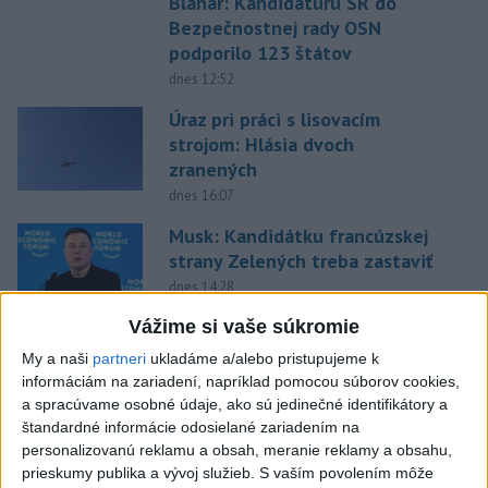
Blanár: Kandidatúru SR do
Bezpečnostnej rady OSN
podporilo 123 štátov
dnes 12:52
Úraz pri práci s lisovacím
strojom: Hlásia dvoch
zranených
dnes 16:07
Musk: Kandidátku francúzskej
strany Zelených treba zastaviť
dnes 14:28
Vážime si vaše súkromie
Tomáš: Takmer 200 domácností
po búrkach dostane pomoc za
My a naši
partneri
ukladáme a/alebo pristupujeme k
informáciám na zariadení, napríklad pomocou súborov cookies,
250.000 eur
a spracúvame osobné údaje, ako sú jedinečné identifikátory a
dnes 12:53
štandardné informácie odosielané zariadením na
Slováci získali vo Vichy bronz,
personalizovanú reklamu a obsah, meranie reklamy a obsahu,
prieskumy publika a vývoj služieb.
S vaším povolením môže
Lacko: Rastú talentovaní hráči