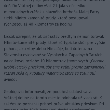
deň. Do Vrátnej doliny však 21. júla v dôsledku
mimoriadnych zrážok z hlavného hrebeňa Malej Fatry
tiekli hlinito-kamenité prúdy, ktoré postupovali
rýchlosťou až 40 kilometrov za hodinu.
Ličšák ozrejmil, že oblasť ústav predtým nemonitoroval.
Hlinito-kamenité prúdy, ktoré sú typické skôr pre vyššie
pohoria, ako Alpy alebo Himaláje, boli doteraz na
Slovensku evidované vo Vysokých a Západných Tatrách
na celkovej rozlohe 10 kilometrov štvorcových.
„Chceme
urobiť letecký prieskum, aby sme veľmi presne zaznamenali
rozsah škôd aj kubatúry materiálov, ktoré sa zosunuli,“
uviedol.
Geológovia informovali, že podobná udalosť sa vo
Vrátnej doline na tomto mieste odohrala už viackrát. K
takémuto poznaniu prispel práve aktuálny prieskum. Pri
zosuve v roku 1948, ktorý bol dosiaľ považovaný za