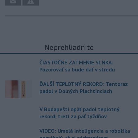
Neprehliadnite
ČIASTOČNÉ ZATMENIE SLNKA:
Pozorovať sa bude dať v stredu
ĎALŠÍ TEPLOTNÝ REKORD: Tentoraz
padol v Dolných Plachtinciach
V Budapešti opäť padol teplotný
rekord, tretí za päť týždňov
VIDEO: Umelá inteligencia a robotika
pomáhajú už aj záchranárom