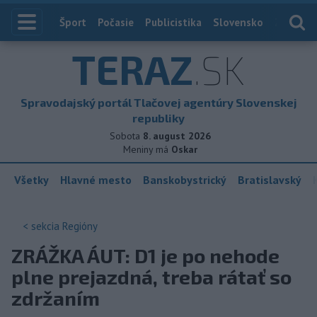
Index
Šport
Počasie
Publicistika
Slovensko
Zahranič
TERAZ
.SK
Spravodajský portál Tlačovej agentúry Slovenskej
republiky
Sobota
8. august 2026
Meniny má
Oskar
Všetky
Hlavné mesto
Banskobystrický
Bratislavský
< sekcia
Regióny
ZRÁŽKA ÁUT: D1 je po nehode
plne prejazdná, treba rátať so
zdržaním