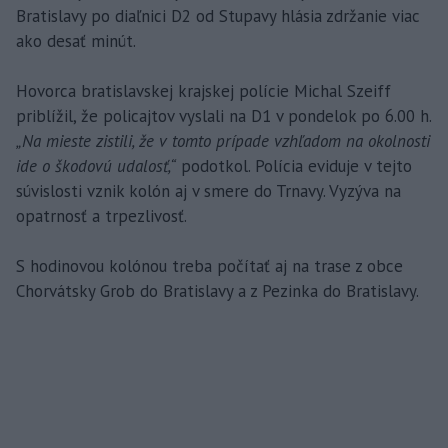
Bratislavy po diaľnici D2 od Stupavy hlásia zdržanie viac
ako desať minút.
Hovorca bratislavskej krajskej polície Michal Szeiff
priblížil, že policajtov vyslali na D1 v pondelok po 6.00 h.
„Na mieste zistili, že v tomto prípade vzhľadom na okolnosti
ide o škodovú udalosť,“
podotkol. Polícia eviduje v tejto
súvislosti vznik kolón aj v smere do Trnavy. Vyzýva na
opatrnosť a trpezlivosť.
S hodinovou kolónou treba počítať aj na trase z obce
Chorvátsky Grob do Bratislavy a z Pezinka do Bratislavy.