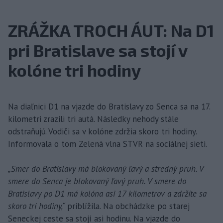
ZRÁŽKA TROCH ÁUT: Na D1
pri Bratislave sa stojí v
kolóne tri hodiny
Na diaľnici D1 na vjazde do Bratislavy zo Senca sa na 17.
kilometri zrazili tri autá. Následky nehody stále
odstraňujú. Vodiči sa v kolóne zdržia skoro tri hodiny.
Informovala o tom Zelená vlna STVR na sociálnej sieti.
„Smer do Bratislavy má blokovaný ľavý a stredný pruh. V
smere do Senca je blokovaný ľavý pruh. V smere do
Bratislavy po D1 má kolóna asi 17 kilometrov a zdržíte sa
skoro tri hodiny,“
priblížila. Na obchádzke po starej
Seneckej ceste sa stojí asi hodinu. Na vjazde do