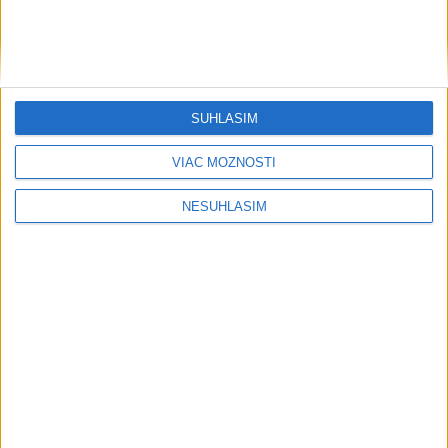
SÚHLASÍM
VIAC MOŽNOSTÍ
NESÚHLASÍM
Šport
Gymerská štvrtá vo finále na 400 m: