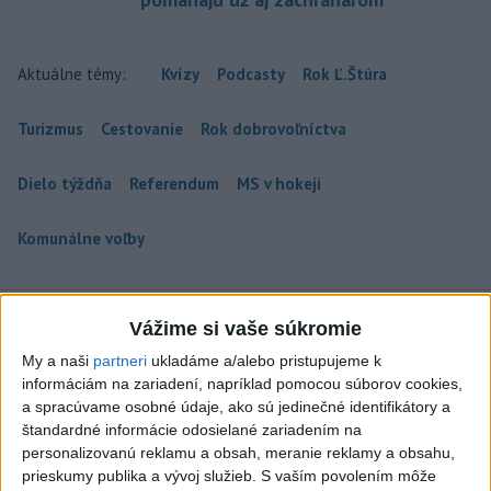
Aktuálne témy:
Kvízy
Podcasty
Rok Ľ.Štúra
Turizmus
Cestovanie
Rok dobrovoľníctva
Dielo týždňa
Referendum
MS v hokeji
Komunálne voľby
Vážime si vaše súkromie
My a naši
partneri
ukladáme a/alebo pristupujeme k
HRABKO o výhode Majerského:Mazurek
informáciám na zariadení, napríklad pomocou súborov cookies,
a Laššáková majú rovnakých voličov
a spracúvame osobné údaje, ako sú jedinečné identifikátory a
štandardné informácie odosielané zariadením na
Podľa Hrabka sú z hľadiska podpory voličov najsilnejšími
personalizovanú reklamu a obsah, meranie reklamy a obsahu,
kandidátmi na predsedu VÚC Majerský, Mazurek a Laššáková
prieskumy publika a vývoj služieb.
S vaším povolením môže