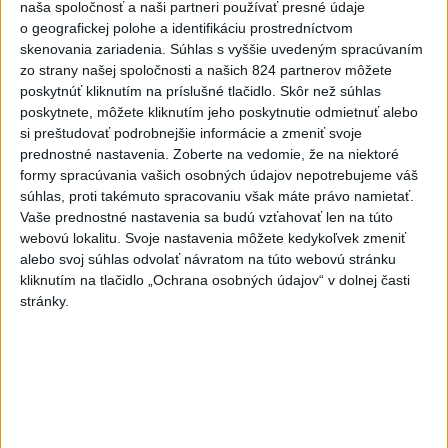
(správa, PODCAST, VIDEO)
naša spoločnosť a naši partneri používať presné údaje
dnes 6:00
o geografickej polohe a identifikáciu prostredníctvom
skenovania zariadenia. Súhlas s vyššie uvedeným spracúvaním
Od septembra sa AI gramotnosť
zo strany našej spoločnosti a našich 824 partnerov môžete
stane súčasťou vzdelávania na
poskytnúť kliknutím na príslušné tlačidlo. Skôr než súhlas
poskytnete, môžete kliknutím jeho poskytnutie odmietnuť alebo
ZŠ
si preštudovať podrobnejšie informácie a zmeniť svoje
dnes 10:53
prednostné nastavenia.
Zoberte na vedomie, že na niektoré
USA plánujú poskytnúť Kolumbii
formy spracúvania vašich osobných údajov nepotrebujeme váš
súhlas, proti takémuto spracovaniu však máte právo namietať.
pomoc vo výške jednej miliardy
Vaše prednostné nastavenia sa budú vzťahovať len na túto
dolárov
webovú lokalitu. Svoje nastavenia môžete kedykoľvek zmeniť
dnes 10:02
alebo svoj súhlas odvolať návratom na túto webovú stránku
kliknutím na tlačidlo „Ochrana osobných údajov“ v dolnej časti
Pekárka zachránila život svojim
stránky.
zákazníkom, ktorí sa pár dní
neukázali
dnes 7:44
ECDC: V Európe zaznamenali
241 prípadov nákazy
západonílskou horúčkou