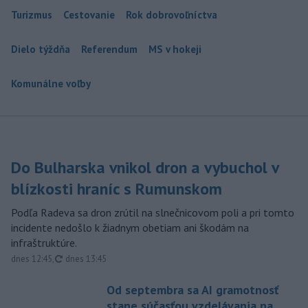
Turizmus
Cestovanie
Rok dobrovoľníctva
Dielo týždňa
Referendum
MS v hokeji
Komunálne voľby
Do Bulharska vnikol dron a vybuchol v
blízkosti hraníc s Rumunskom
Podľa Radeva sa dron zrútil na slnečnicovom poli a pri tomto
incidente nedošlo k žiadnym obetiam ani škodám na
infraštruktúre.
aktualizované
dnes 12:45
,
dnes 13:45
Od septembra sa AI gramotnosť
stane súčasťou vzdelávania na