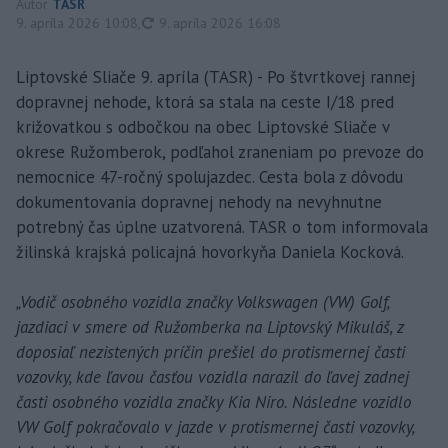
Autor
TASR
aktualizované
9. apríla 2026 10:08
,
9. apríla 2026 16:08
Liptovské Sliače 9. apríla (TASR) - Po štvrtkovej rannej
dopravnej nehode, ktorá sa stala na ceste I/18 pred
križovatkou s odbočkou na obec Liptovské Sliače v
okrese Ružomberok, podľahol zraneniam po prevoze do
nemocnice 47-ročný spolujazdec. Cesta bola z dôvodu
dokumentovania dopravnej nehody na nevyhnutne
potrebný čas úplne uzatvorená. TASR o tom informovala
žilinská krajská policajná hovorkyňa Daniela Kocková.
„Vodič osobného vozidla značky Volkswagen (VW) Golf,
jazdiaci v smere od Ružomberka na Liptovský Mikuláš, z
doposiaľ nezistených príčin prešiel do protismernej časti
vozovky, kde ľavou časťou vozidla narazil do ľavej zadnej
časti osobného vozidla značky Kia Niro. Následne vozidlo
VW Golf pokračovalo v jazde v protismernej časti vozovky,