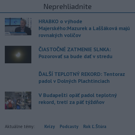
Neprehliadnite
HRABKO o výhode
Majerského:Mazurek a Laššáková majú
rovnakých voličov
ČIASTOČNÉ ZATMENIE SLNKA:
Pozorovať sa bude dať v stredu
ĎALŠÍ TEPLOTNÝ REKORD: Tentoraz
padol v Dolných Plachtinciach
V Budapešti opäť padol teplotný
rekord, tretí za päť týždňov
Aktuálne témy:
Kvízy
Podcasty
Rok Ľ.Štúra