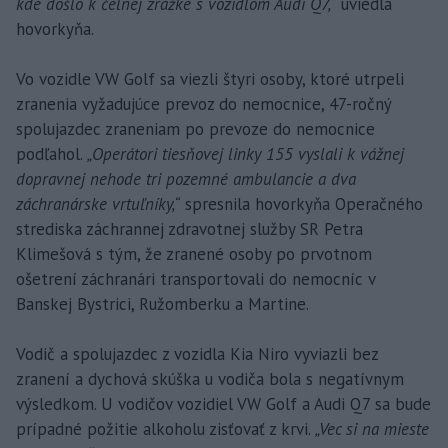
kde došlo k čelnej zrážke s vozidlom Audi Q7,“
uviedla
hovorkyňa.
Vo vozidle VW Golf sa viezli štyri osoby, ktoré utrpeli
zranenia vyžadujúce prevoz do nemocnice, 47-ročný
spolujazdec zraneniam po prevoze do nemocnice
podľahol.
„Operátori tiesňovej linky 155 vyslali k vážnej
dopravnej nehode tri pozemné ambulancie a dva
záchranárske vrtuľníky,“
spresnila hovorkyňa Operačného
strediska záchrannej zdravotnej služby SR Petra
Klimešová s tým, že zranené osoby po prvotnom
ošetrení záchranári transportovali do nemocníc v
Banskej Bystrici, Ružomberku a Martine.
Vodič a spolujazdec z vozidla Kia Niro vyviazli bez
zranení a dychová skúška u vodiča bola s negatívnym
výsledkom. U vodičov vozidiel VW Golf a Audi Q7 sa bude
prípadné požitie alkoholu zisťovať z krvi.
„Vec si na mieste