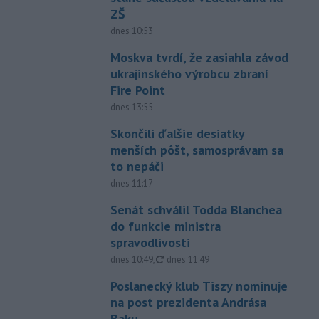
ZŠ
dnes 10:53
Moskva tvrdí, že zasiahla závod
ukrajinského výrobcu zbraní
Fire Point
dnes 13:55
Skončili ďalšie desiatky
menších pôšt, samosprávam sa
to nepáči
dnes 11:17
Senát schválil Todda Blanchea
do funkcie ministra
spravodlivosti
aktualizované
dnes 10:49
,
dnes 11:49
Poslanecký klub Tiszy nominuje
na post prezidenta Andrása
Baku