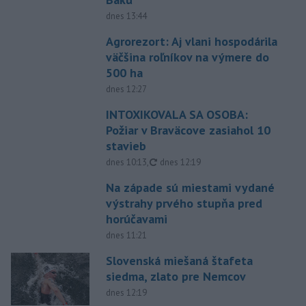
dnes 13:44
Agrorezort: Aj vlani hospodárila
väčšina roľníkov na výmere do
500 ha
dnes 12:27
INTOXIKOVALA SA OSOBA:
Požiar v Braväcove zasiahol 10
stavieb
aktualizované
dnes 10:13
,
dnes 12:19
Na západe sú miestami vydané
výstrahy prvého stupňa pred
horúčavami
dnes 11:21
Slovenská miešaná štafeta
siedma, zlato pre Nemcov
dnes 12:19