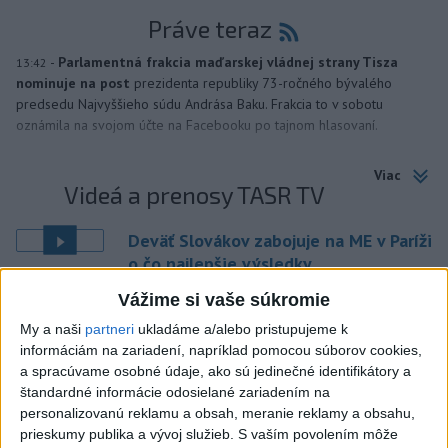
Práve teraz
-
Parlamentná frakcia maďarskej vládnej strany Tisza
13:42
nominuje na post
prezidenta republiky 73-ročného bývalého
predsedu Najvyššieho súdu Andrása Baku. Frakcia to v sobotu
oznámila na svojom účte na Facebooku po tajnom hlasovaní.
Viac
Videá a prenosy TASR TV
Deväť Slovákov zabojuje na ME v Paríži
o čo najlepšie výsledky
Vážime si vaše súkromie
Viac
My a naši
partneri
ukladáme a/alebo pristupujeme k
Najčítanejšie
informáciám na zariadení, napríklad pomocou súborov cookies,
a spracúvame osobné údaje, ako sú jedinečné identifikátory a
6h
24h
7d
štandardné informácie odosielané zariadením na
personalizovanú reklamu a obsah, meranie reklamy a obsahu,
Do Bulharska vnikol dron a vybuchol v
1
prieskumy publika a vývoj služieb.
S vaším povolením môže