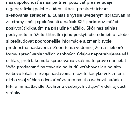
naša spoločnosť a naši partneri používať presné údaje
blízkosti hraníc s Rumunskom
o geografickej polohe a identifikáciu prostredníctvom
skenovania zariadenia. Súhlas s vyššie uvedeným spracúvaním
2
ÚPLNÉ ZATMENIE SLNKA: Časť Európy zahalí tma,
zo strany našej spoločnosti a našich 824 partnerov môžete
hrozia dôsledky
poskytnúť kliknutím na príslušné tlačidlo. Skôr než súhlas
poskytnete, môžete kliknutím jeho poskytnutie odmietnuť alebo
3
ČIASTOČNÉ ZATMENIE SLNKA: Pozorovať sa bude dať v
si preštudovať podrobnejšie informácie a zmeniť svoje
stredu
prednostné nastavenia.
Zoberte na vedomie, že na niektoré
formy spracúvania vašich osobných údajov nepotrebujeme váš
4
V časti Košice-Krásna otvorili park pomenovaný po
súhlas, proti takémuto spracovaniu však máte právo namietať.
kňazovi Semivanovi
Vaše prednostné nastavenia sa budú vzťahovať len na túto
webovú lokalitu. Svoje nastavenia môžete kedykoľvek zmeniť
5
Pekárka zachránila život svojim zákazníkom, ktorí sa pár
alebo svoj súhlas odvolať návratom na túto webovú stránku
dní neukázali
kliknutím na tlačidlo „Ochrana osobných údajov“ v dolnej časti
stránky.
6
Na Kamzíku v Bratislave v sobotu otvoria nové Šantisko
pre deti
7
Obranca Kaša dostal od Žiliny povolenie hľadať si nový
klub