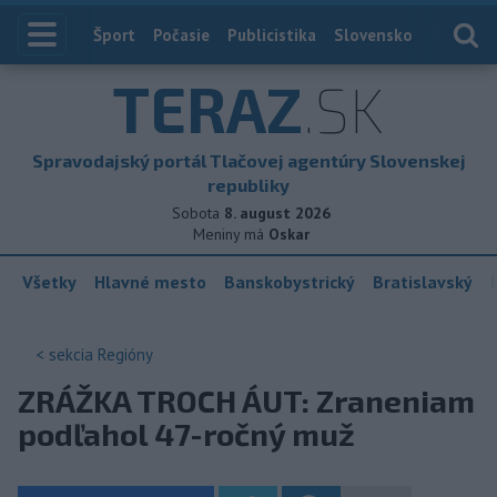
Index
Šport
Počasie
Publicistika
Slovensko
Zahranič
TERAZ
.SK
Spravodajský portál Tlačovej agentúry Slovenskej
republiky
Sobota
8. august 2026
Meniny má
Oskar
Všetky
Hlavné mesto
Banskobystrický
Bratislavský
< sekcia
Regióny
ZRÁŽKA TROCH ÁUT: Zraneniam
podľahol 47-ročný muž