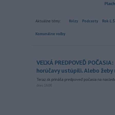
Plach
Aktuálne témy:
Kvízy
Podcasty
Rok Ľ.Š
Komunálne voľby
VEĽKÁ PREDPOVEĎ POČASIA:
horúčavy ustúpili. Alebo žeby 
Teraz.sk prináša predpoveď počasia na nasledu
dnes 16:00