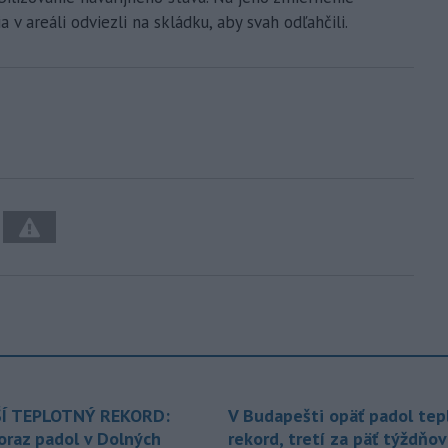
v areáli odviezli na skládku, aby svah odľahčili.
Í TEPLOTNÝ REKORD:
V Budapešti opäť padol tep
oraz padol v Dolných
rekord, tretí za päť týždňov