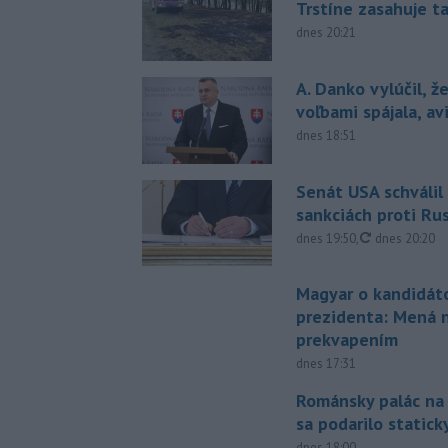
Trstíne zasahuje t
dnes 20:21
A. Danko vylúčil, ž
voľbami spájala, a
dnes 18:51
Senát USA schválil
sankciách proti Ru
aktualizovan
dnes 19:50
,
dnes 20:20
Magyar o kandidát
prezidenta: Mená 
prekvapením
dnes 17:31
Románsky palác na
sa podarilo statick
dnes 18:00