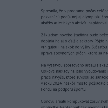
Spresnila, že v programe počas celého
pozvaní sú podľa nej aj olympijskí šp
ukážky atletických aktivít, naplánov
Základom nového štadióna bude bežec
doplnia ho aj o ďalšie sektory. Pôjde 
vrh guľou i na skok do výšky. Súčasťou
úprava spevnených plôch, ktoré sa na
Na výstavbu športového areálu získal
Celkové náklady na jeho vybudovanie ma
práce navyše, ktoré súviseli so sanáci
v roku 2024, neskôr mesto požiadalo 
Fondu na podporu športu.
Obnovu areálu komplikoval zosuv svahu.
obhliadke. Geotechnik tak navrhol sta