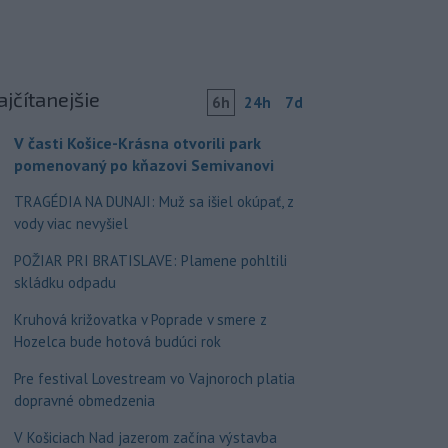
ajčítanejšie
6h
24h
7d
V časti Košice-Krásna otvorili park
pomenovaný po kňazovi Semivanovi
TRAGÉDIA NA DUNAJI: Muž sa išiel okúpať, z
vody viac nevyšiel
POŽIAR PRI BRATISLAVE: Plamene pohltili
skládku odpadu
Kruhová križovatka v Poprade v smere z
Hozelca bude hotová budúci rok
Pre festival Lovestream vo Vajnoroch platia
dopravné obmedzenia
V Košiciach Nad jazerom začína výstavba