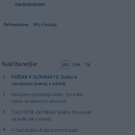
záchranárom
Referendum
MS v hokeji
Najčítanejšie
6h
24h
7d
POŽIAR V SLOVNAFTE: Došlo k
1
narušeniu jednej z nádrží
2
Horúčavy vystriedajú búrky: Výstrahy
vydali vo viacerých okresoch
3
ČIASTOČNÉ ZATMENIE SLNKA: Pozorovať
sa bude dať v stredu
4
V časti Košice-Krásna otvorili park