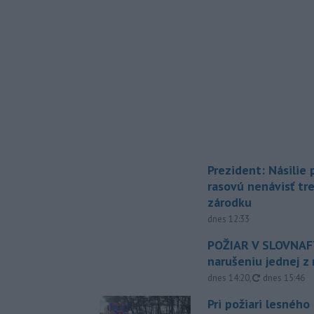
Prezident: Násilie
rasovú nenávisť tr
zárodku
dnes 12:33
POŽIAR V SLOVNAFT
narušeniu jednej z 
aktualizovan
dnes 14:20
,
dnes 15:46
Pri požiari lesného