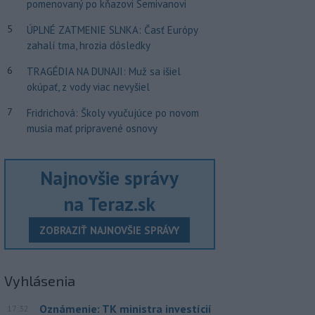
pomenovaný po kňazovi Semivanovi
5
ÚPLNÉ ZATMENIE SLNKA: Časť Európy
zahalí tma, hrozia dôsledky
6
TRAGÉDIA NA DUNAJI: Muž sa išiel
okúpať, z vody viac nevyšiel
7
Fridrichová: Školy vyučujúce po novom
musia mať pripravené osnovy
Najnovšie správy
na Teraz.sk
ZOBRAZIŤ NAJNOVŠIE SPRÁVY
Vyhlásenia
Oznámenie: TK ministra investícií
17:32