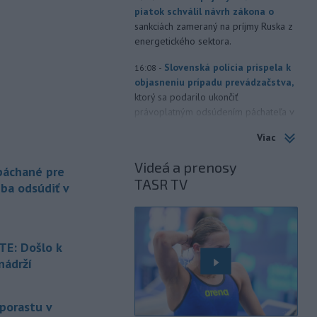
piatok schválil návrh zákona o
sankciách zameraný na príjmy Ruska z
energetického sektora.
-
Slovenská polícia prispela k
16:08
objasneniu prípadu prevádzačstva,
ktorý sa podarilo ukončiť
právoplatným odsúdením páchateľa v
Maďarsku.
Viac
-
Piatkový požiar v
15:21
Videá a prenosy
bratislavskej rafinérii Slovnaft je
 páchané pre
TASR TV
pod kontrolou.
Príčina jeho vzniku
eba odsúdiť v
bude predmetom vyšetrovania. Pre
TASR to potvrdil hovorca rafinérie
Anton Molnár.
E: Došlo k
-
Ministerstvo kultúry (MK) SR
15:17
nádrží
upraví verziu opatrenia o
é
podrobnostiach poskytovania dotácií v
pôsobnosti rezortu.
 porastu v