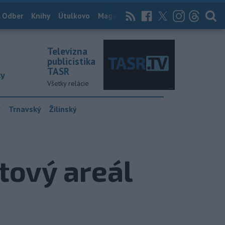
 Odber
Knihy
Útulkovo
Magazín
News Now
Archív
TASR
Televízna
publicistika
TASR
ky
Všetky relácie
y
Trnavský
Žilinský
tový areál