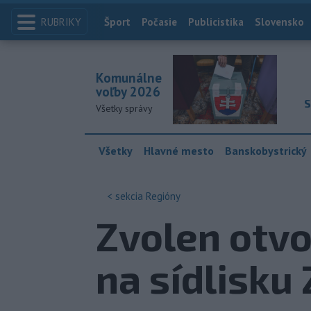
RUBRIKY
Index
Šport
Počasie
Publicistika
Slovensko
Komunálne
voľby 2026
S
Všetky správy
Všetky
Hlavné mesto
Banskobystrický
< sekcia
Regióny
Zvolen otvo
na sídlisku