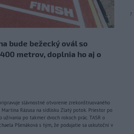
7
a bude bežecký ovál so
400 metrov, doplnia ho aj o
pripravuje slávnostné otvorenie zrekonštruovaného
 Martina Rázusa na sídlisku Zlatý potok. Priestor po
o užívania po takmer dvoch rokoch prác. TASR o
aela Pšenáková s tým, že podujatie sa uskutoční v