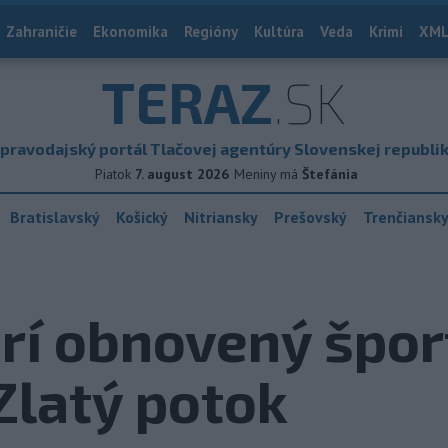
Zahraničie
Ekonomika
Regióny
Kultúra
Veda
Krimi
XML
TERAZ
.SK
pravodajský portál Tlačovej agentúry Slovenskej republi
Piatok
7. august 2026
Meniny má
Štefánia
Bratislavský
Košický
Nitriansky
Prešovský
Trenčiansk
rí obnovený špor
 Zlatý potok