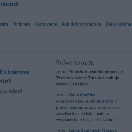
tinciach
túra
Turizmus
Cestovanie
Rok dobrovoľníctva
Dielo týždňa
Práve teraz
 Extrémne
-
Pri požiari lesného porastu v
20:18
Trstíne v okrese Trnava zasahuje
nie?
takmer 50 hasičov.
júci týždeň.
-
Vláda Konžskej
20:01
demokratickej republiky (KDR) v
piatok oznámila,
že preverí, či sa v
zásielkach oxidu kobaltnatého
vyvážaných do Číny nachádza urán.
-
Senát Spojených štátov v
19:49