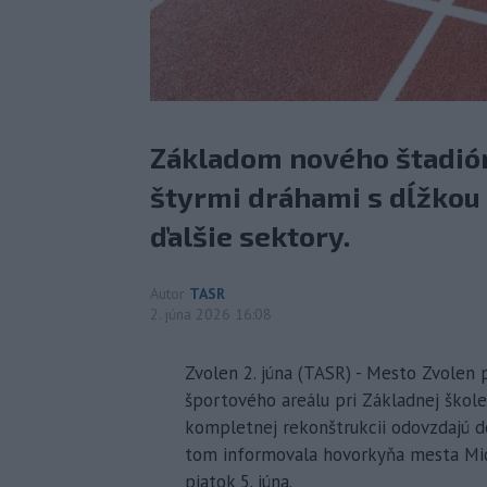
Základom nového štadión
štyrmi dráhami s dĺžkou 
ďalšie sektory.
Autor
TASR
2. júna 2026 16:08
Zvolen 2. júna (TASR) - Mesto Zvolen 
športového areálu pri Základnej škole
kompletnej rekonštrukcii odovzdajú d
tom informovala hovorkyňa mesta Mich
piatok 5. júna.