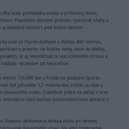
 dňa budú prehliadka areálu a príhovory hostí,
ortovci. Popoludní dostanú priestor športové kluby a
ali aj hudobný koncert pod holým nebom.
ký ovál so štyrmi dráhami s dĺžkou 400 metrov,
napríklad o priestor na krátke behy, skok do diaľky,
 projektu je aj rekonštrukcia viacúčelového ihriska a
chádzajú východne od telocvične.
o mesto 726.000 eur z Fondu na podporu športu.
li byť pôvodne 1,2 milióna eur, zvýšili sa však o
ou zosunutého svahu. Stavebné práce sa začali v lete
o refundáciu časti peňazí prostredníctvom dotácie z
 Svahovú deformáciu ihriska zistili pri dennej
bilizovanie havarijného stavu. Na jeho zmiernenie