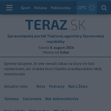
23
°C
Index
Šport
Počasie
Publicistika
Slovensko
Zahranič
TERAZ
.SK
Spravodajský portál Tlačovej agentúry Slovenskej
republiky
Sobota
8. august 2026
Meniny má
Oskar
Úprimne ľutujeme, že sme nenašli odkaz na ktorý ste boli
nasmerovaní, ale stránka ktorú hľadáte pravdepodobne nikdy
neexistovala
Aktuálne témy:
Kvízy
Podcasty
Rok Ľ.Štúra
Turizmus
Cestovanie
Rok dobrovoľníctva