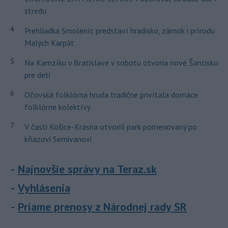
stredu
4
Prehliadka Smoleníc predstaví hradisko, zámok i prírodu
Malých Karpát
5
Na Kamzíku v Bratislave v sobotu otvoria nové Šantisko
pre deti
6
Očovská folklórna hruda tradične privítala domáce
folklórne kolektívy
7
V časti Košice-Krásna otvorili park pomenovaný po
kňazovi Semivanovi
Najnovšie správy na Teraz.sk
Vyhlásenia
Priame prenosy z Národnej rady SR