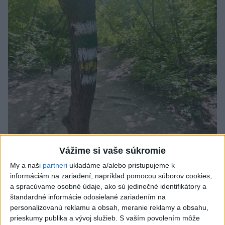
Vážime si vaše súkromie
SMRŤ V HORÁCH: V Západných Tatrách
My a naši
partneri
ukladáme a/alebo pristupujeme k
zomrel 76-ročný turista
informáciám na zariadení, napríklad pomocou súborov cookies,
a spracúvame osobné údaje, ako sú jedinečné identifikátory a
Muža sa na základe telefonickej inštruktáže operátorky
štandardné informácie odosielané zariadením na
záchrannej zdravotnej služby pokúsili zachrániť riadenou
personalizovanú reklamu a obsah, meranie reklamy a obsahu,
resuscitáciou.
prieskumy publika a vývoj služieb.
S vaším povolením môže