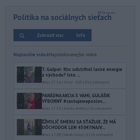
Politika na sociálnych sieťach
Zobraziť viac
Info
Najnovšie videá
Najsledovanejšie videá
T. Gašpar: Kto odstrihol lacné energie
z východu? Isto ...
dnes 17:56
|
Smer - SSD
|
814
zobrazení
PARÁDNA AKCIA S VAMI, GULÁŠIK
VÝBORNÝ #cestujemeposlov...
dnes 17:53
|
Danko Andrej
|
28
zobrazení
💥VOLIČ SMERU SA SŤAŽUJE, ŽE MÁ
DÔCHODOK LEN 430€‼️NAJV...
dnes 17:09
|
Jakab Július
|
1134
zobrazení