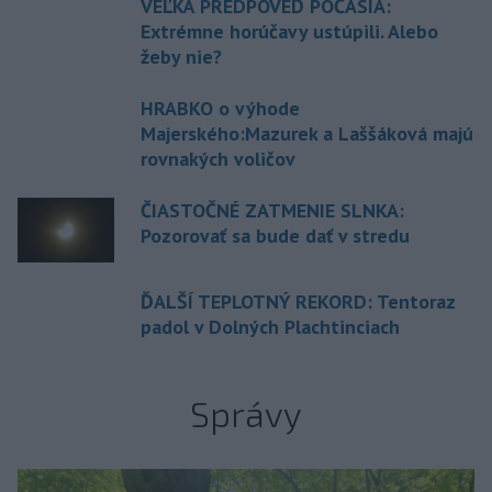
VEĽKÁ PREDPOVEĎ POČASIA:
Extrémne horúčavy ustúpili. Alebo
žeby nie?
HRABKO o výhode
Majerského:Mazurek a Laššáková majú
rovnakých voličov
ČIASTOČNÉ ZATMENIE SLNKA:
Pozorovať sa bude dať v stredu
ĎALŠÍ TEPLOTNÝ REKORD: Tentoraz
padol v Dolných Plachtinciach
Správy