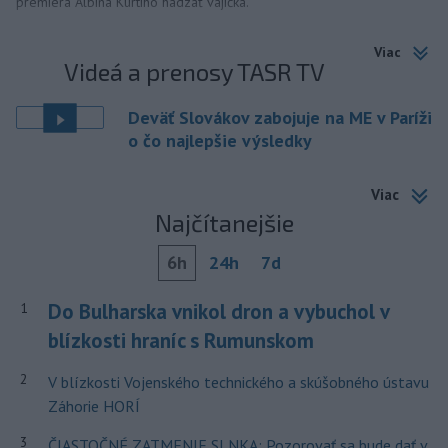
premiéra Albina Kurtiho hádzať vajíčka.
Viac
Videá a prenosy TASR TV
Deväť Slovákov zabojuje na ME v Paríži
o čo najlepšie výsledky
Viac
Najčítanejšie
6h
24h
7d
Do Bulharska vnikol dron a vybuchol v
1
blízkosti hraníc s Rumunskom
2
V blízkosti Vojenského technického a skúšobného ústavu
Záhorie HORÍ
3
ČIASTOČNÉ ZATMENIE SLNKA: Pozorovať sa bude dať v