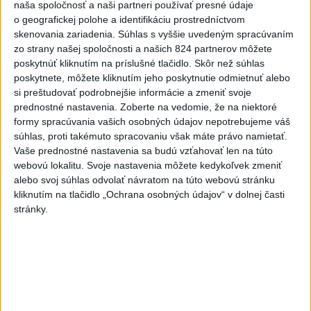
dnes 20:04
naša spoločnosť a naši partneri používať presné údaje
o geografickej polohe a identifikáciu prostredníctvom
Slovensko
skenovania zariadenia. Súhlas s vyššie uvedeným spracúvaním
zo strany našej spoločnosti a našich 824 partnerov môžete
MZVEZ: V Nemecku zavedú zákaz
poskytnúť kliknutím na príslušné tlačidlo. Skôr než súhlas
konzumácie alkoholu na staniciach
poskytnete, môžete kliknutím jeho poskytnutie odmietnuť alebo
si preštudovať podrobnejšie informácie a zmeniť svoje
dnes 20:11
prednostné nastavenia.
Zoberte na vedomie, že na niektoré
formy spracúvania vašich osobných údajov nepotrebujeme váš
POZOR NA HARÚČAVY: SHMÚ vydalo výstrahy prvého
súhlas, proti takémuto spracovaniu však máte právo namietať.
stupňa pred teplom
Vaše prednostné nastavenia sa budú vzťahovať len na túto
webovú lokalitu. Svoje nastavenia môžete kedykoľvek zmeniť
Ferraty lákajú viac turistov, najdlhší visutý lanový most je na
alebo svoj súhlas odvolať návratom na túto webovú stránku
Skalke
kliknutím na tlačidlo „Ochrana osobných údajov“ v dolnej časti
stránky.
DOVOLENKÁRI, POZOR: Fotky z dovolenky môžu prilákať
zlodejov
Zahraničie
DRÁMA V PARLAMENTE: Poslankyňa
hádzala do premiéra vajíčka