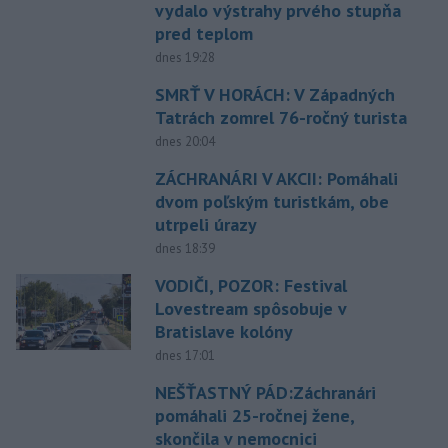
vydalo výstrahy prvého stupňa
pred teplom
dnes 19:28
SMRŤ V HORÁCH: V Západných
Tatrách zomrel 76-ročný turista
dnes 20:04
ZÁCHRANÁRI V AKCII: Pomáhali
dvom poľským turistkám, obe
utrpeli úrazy
dnes 18:39
VODIČI, POZOR: Festival
Lovestream spôsobuje v
Bratislave kolóny
dnes 17:01
NEŠŤASTNÝ PÁD:Záchranári
pomáhali 25-ročnej žene,
skončila v nemocnici