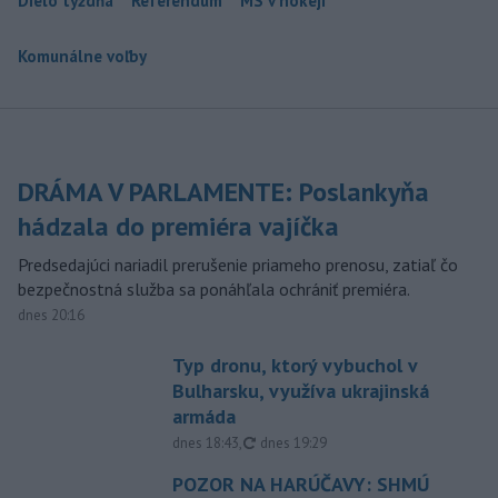
Dielo týždňa
Referendum
MS v hokeji
Komunálne voľby
DRÁMA V PARLAMENTE: Poslankyňa
hádzala do premiéra vajíčka
Predsedajúci nariadil prerušenie priameho prenosu, zatiaľ čo
bezpečnostná služba sa ponáhľala ochrániť premiéra.
dnes 20:16
Typ dronu, ktorý vybuchol v
Bulharsku, využíva ukrajinská
armáda
aktualizované
dnes 18:43
,
dnes 19:29
POZOR NA HARÚČAVY: SHMÚ