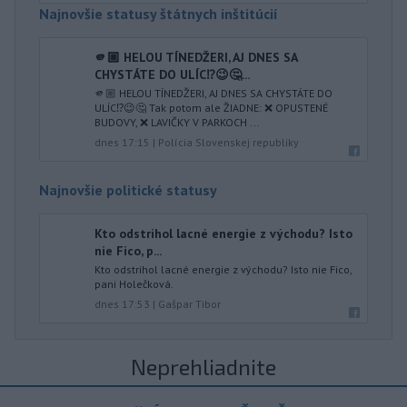
Najnovšie statusy štátnych inštitúcií
🫵🏼 HELOU TÍNEDŽERI, AJ DNES SA
CHYSTÁTE DO ULÍC⁉️😉🤔...
🫵🏼 HELOU TÍNEDŽERI, AJ DNES SA CHYSTÁTE DO
ULÍC⁉️😉🤔 Tak potom ale ŽIADNE: ❌ OPUSTENÉ
BUDOVY, ❌ LAVIČKY V PARKOCH ...
dnes 17:15
|
Polícia Slovenskej republiky
Najnovšie politické statusy
Kto odstrihol lacné energie z východu? Isto
nie Fico, p...
Kto odstrihol lacné energie z východu? Isto nie Fico,
pani Holečková.
dnes 17:53
|
Gašpar Tibor
Neprehliadnite