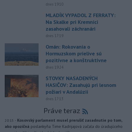
dnes 19:10
MLADÍK VYPADOL Z FERRATY:
Na Skalke pri Kremnici
zasahovali záchranári
dnes 17:19
Omán: Rokovania o
Hormuzskom prielive sú
pozitívne a konštruktívne
dnes 19:24
STOVKY NASADENÝCH
HASIČOV: Zasahujú pri lesnom
požiari v Andalúzii
dnes 17:13
Práve teraz
-
Kosovský parlament musel prerušiť zasadnutie po tom,
20:15
ako opozičná
poslankyňa Time Kadrijajová začala do úradujúceho