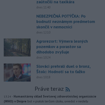
zaútočili na taxikára
dnes 11:40
NEBEZPEČNÁ POTÝČKA: Po
bodnutí neznámym predmetom
skončil v nemocnici
dnes 12:10
Agrorezort: Výmera lesných
pozemkov a porastov sa
dlhodobo zvyšuje
dnes 10:24
Slováci prehrali duel o bronz,
Štolc: Hodnotí sa to ťažko
dnes 10:18
Práve teraz
-
Humanitárny sklad Svetovej zdravotníckej organizácie
13:24
(WHO) v Dnipre
bol v piatok terčom útoku, uviedol v nedeľu