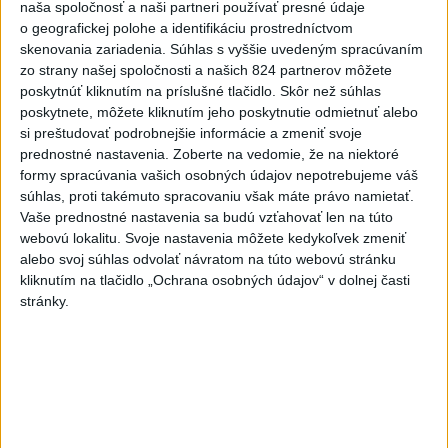
naša spoločnosť a naši partneri používať presné údaje
3
Skončili ďalšie desiatky menších pôšt, samosprávam sa
o geografickej polohe a identifikáciu prostredníctvom
to nepáči
skenovania zariadenia. Súhlas s vyššie uvedeným spracúvaním
zo strany našej spoločnosti a našich 824 partnerov môžete
4
VEĽKÁ PREDPOVEĎ POČASIA: Extrémne horúčavy
poskytnúť kliknutím na príslušné tlačidlo. Skôr než súhlas
ustúpili. Alebo žeby nie?
poskytnete, môžete kliknutím jeho poskytnutie odmietnuť alebo
si preštudovať podrobnejšie informácie a zmeniť svoje
5
SMRŤ V HORÁCH: V Západných Tatrách zomrel 76-ročný
prednostné nastavenia.
Zoberte na vedomie, že na niektoré
turista
formy spracúvania vašich osobných údajov nepotrebujeme váš
súhlas, proti takémuto spracovaniu však máte právo namietať.
6
OTESTUJTE SA: Rozumiete slovenským nárečiam? Tieto
Vaše prednostné nastavenia sa budú vzťahovať len na túto
slová vás potrápia
webovú lokalitu. Svoje nastavenia môžete kedykoľvek zmeniť
alebo svoj súhlas odvolať návratom na túto webovú stránku
7
Najmenej 21 mŕtvych po zrážke dvoch autobusov na juhu
kliknutím na tlačidlo „Ochrana osobných údajov“ v dolnej časti
Nigeru
stránky.
Najnovšie správy na Teraz.sk
Vyhlásenia
Priame prenosy z Národnej rady SR