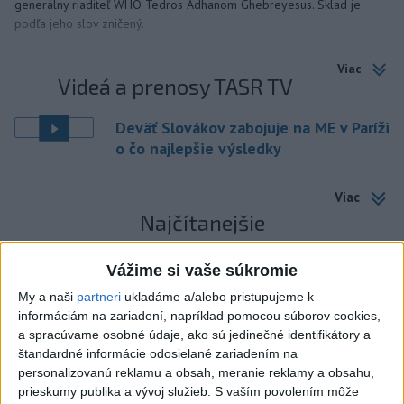
generálny riaditeľ WHO Tedros Adhanom Ghebreyesus. Sklad je
podľa jeho slov zničený.
Viac
Videá a prenosy TASR TV
Deväť Slovákov zabojuje na ME v Paríži
o čo najlepšie výsledky
Viac
Najčítanejšie
6h
24h
7d
Vážime si vaše súkromie
My a naši
partneri
ukladáme a/alebo pristupujeme k
DRÁMA V PARLAMENTE: Poslankyňa
1
informáciám na zariadení, napríklad pomocou súborov cookies,
hádzala do premiéra vajíčka
a spracúvame osobné údaje, ako sú jedinečné identifikátory a
štandardné informácie odosielané zariadením na
2
Festival Lovestream 2026 pokračuje, druhý deň zakončil
personalizovanú reklamu a obsah, meranie reklamy a obsahu,
Robbie Williams
prieskumy publika a vývoj služieb.
S vaším povolením môže