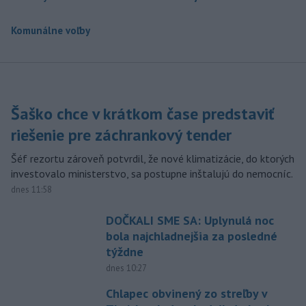
Komunálne voľby
Šaško chce v krátkom čase predstaviť
riešenie pre záchrankový tender
Šéf rezortu zároveň potvrdil, že nové klimatizácie, do ktorých
investovalo ministerstvo, sa postupne inštalujú do nemocníc.
dnes 11:58
DOČKALI SME SA: Uplynulá noc
bola najchladnejšia za posledné
týždne
dnes 10:27
Chlapec obvinený zo streľby v