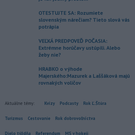
OTESTUJTE SA: Rozumiete
slovenským nárečiam? Tieto slová vás
potrápia
VEĽKÁ PREDPOVEĎ POČASIA:
Extrémne horúčavy ustúpili. Alebo
žeby nie?
HRABKO o výhode
Majerského:Mazurek a Laššáková majú
rovnakých voličov
Aktuálne témy:
Kvízy
Podcasty
Rok Ľ.Štúra
Turizmus
Cestovanie
Rok dobrovoľníctva
Dielo týždňa
Referendum
MS v hokeji