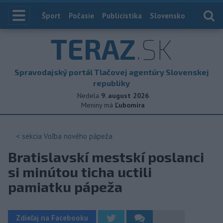
Index
Šport
Počasie
Publicistika
Slovensko
Zahranič
TERAZ
.SK
Spravodajský portál Tlačovej agentúry Slovenskej
republiky
Nedela
9. august 2026
Meniny má
Ľubomíra
< sekcia
Voľba nového pápeža
Bratislavskí mestskí poslanci
si minútou ticha uctili
pamiatku pápeža
Zdieľaj na Facebooku