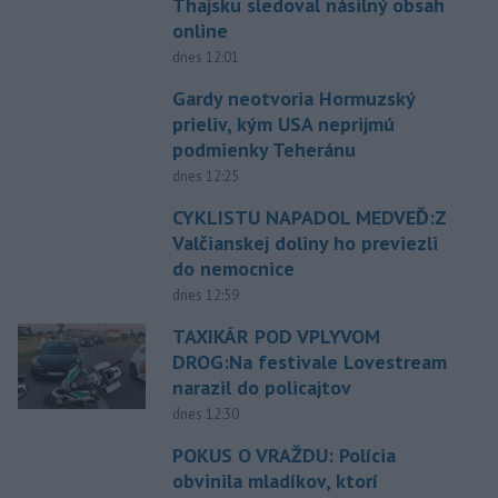
Thajsku sledoval násilný obsah
online
dnes 12:01
Gardy neotvoria Hormuzský
prieliv, kým USA neprijmú
podmienky Teheránu
dnes 12:25
CYKLISTU NAPADOL MEDVEĎ:Z
Valčianskej doliny ho previezli
do nemocnice
dnes 12:59
TAXIKÁR POD VPLYVOM
DROG:Na festivale Lovestream
narazil do policajtov
dnes 12:30
POKUS O VRAŽDU: Polícia
obvinila mladíkov, ktorí