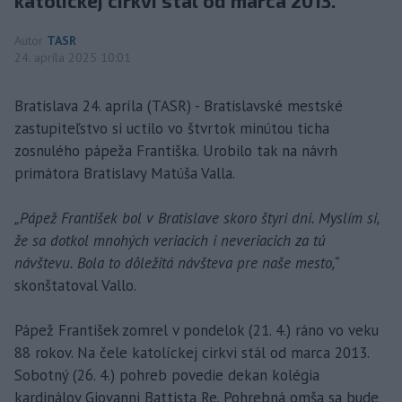
katolíckej cirkvi stál od marca 2013.
Autor
TASR
24. apríla 2025 10:01
Bratislava 24. apríla (TASR) - Bratislavské mestské
zastupiteľstvo si uctilo vo štvrtok minútou ticha
zosnulého pápeža Františka. Urobilo tak na návrh
primátora Bratislavy Matúša Valla.
„Pápež František bol v Bratislave skoro štyri dni. Myslím si,
že sa dotkol mnohých veriacich i neveriacich za tú
návštevu. Bola to dôležitá návšteva pre naše mesto,“
skonštatoval Vallo.
Pápež František zomrel v pondelok (21. 4.) ráno vo veku
88 rokov. Na čele katolíckej cirkvi stál od marca 2013.
Sobotný (26. 4.) pohreb povedie dekan kolégia
kardinálov Giovanni Battista Re. Pohrebná omša sa bude