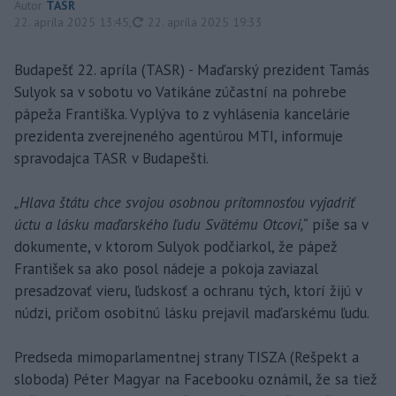
Autor
TASR
aktualizované
22. apríla 2025 13:45
,
22. apríla 2025 19:33
Budapešť 22. apríla (TASR) - Maďarský prezident Tamás
Sulyok sa v sobotu vo Vatikáne zúčastní na pohrebe
pápeža Františka. Vyplýva to z vyhlásenia kancelárie
prezidenta zverejneného agentúrou MTI, informuje
spravodajca TASR v Budapešti.
„Hlava štátu chce svojou osobnou prítomnosťou vyjadriť
úctu a lásku maďarského ľudu Svätému Otcovi,“
píše sa v
dokumente, v ktorom Sulyok podčiarkol, že pápež
František sa ako posol nádeje a pokoja zaviazal
presadzovať vieru, ľudskosť a ochranu tých, ktorí žijú v
núdzi, pričom osobitnú lásku prejavil maďarskému ľudu.
Predseda mimoparlamentnej strany TISZA (Rešpekt a
sloboda) Péter Magyar na Facebooku oznámil, že sa tiež