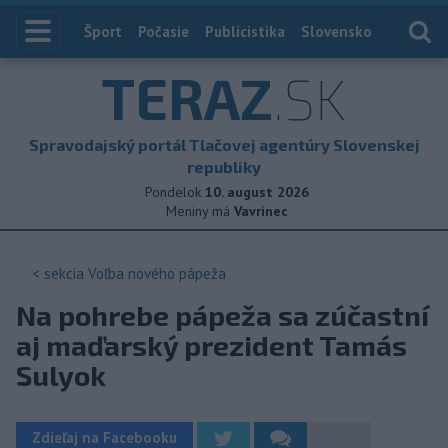
Index
Šport
Počasie
Publicistika
Slovensko
Zahranič
TERAZ
.SK
Spravodajský portál Tlačovej agentúry Slovenskej
republiky
Pondelok
10. august 2026
Meniny má
Vavrinec
< sekcia
Voľba nového pápeža
Na pohrebe pápeža sa zúčastní
aj maďarský prezident Tamás
Sulyok
Zdieľaj na Facebooku