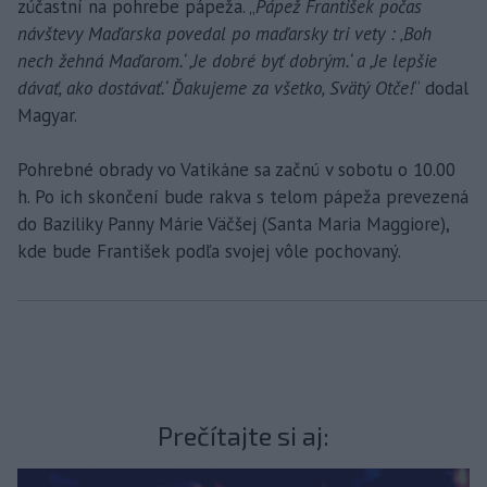
zúčastní na pohrebe pápeža. „
Pápež František počas
návštevy Maďarska povedal po maďarsky tri vety : ‚Boh
nech žehná Maďarom.‘ ‚Je dobré byť dobrým.‘ a ‚Je lepšie
dávať, ako dostávať.‘ Ďakujeme za všetko, Svätý Otče!
“ dodal
Magyar.
Pohrebné obrady vo Vatikáne sa začnú v sobotu o 10.00
h. Po ich skončení bude rakva s telom pápeža prevezená
do Baziliky Panny Márie Väčšej (Santa Maria Maggiore),
kde bude František podľa svojej vôle pochovaný.
Prečítajte si aj: