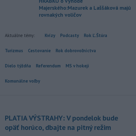
HRABKO o výhode
Majerského:Mazurek a Laššáková majú
rovnakých voličov
Aktuálne témy:
Kvízy
Podcasty
Rok Ľ.Štúra
Turizmus
Cestovanie
Rok dobrovoľníctva
Dielo týždňa
Referendum
MS v hokeji
Komunálne voľby
PLATIA VÝSTRAHY: V pondelok bude
opäť horúco, dbajte na pitný režim