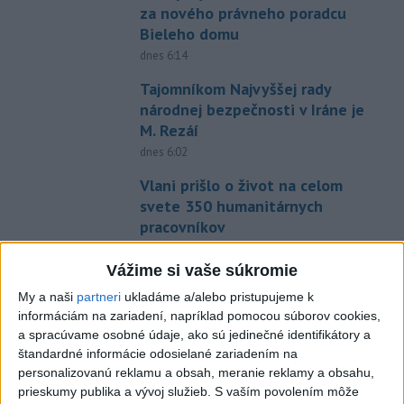
za nového právneho poradcu
Bieleho domu
dnes 6:14
Tajomníkom Najvyššej rady
národnej bezpečnosti v Iráne je
M. Rezáí
dnes 6:02
Vlani prišlo o život na celom
svete 350 humanitárnych
pracovníkov
dnes 6:20
Vážime si vaše súkromie
Pamätný deň obetí banských
My a naši
partneri
ukladáme a/alebo pristupujeme k
nešťastí pripomína tragédiu v
informáciám na zariadení, napríklad pomocou súborov cookies,
Handlovej
a spracúvame osobné údaje, ako sú jedinečné identifikátory a
dnes 5:15
štandardné informácie odosielané zariadením na
personalizovanú reklamu a obsah, meranie reklamy a obsahu,
C3S: Západná Európa mala
prieskumy publika a vývoj služieb.
S vaším povolením môže
najteplejší jún a júl od začiatku