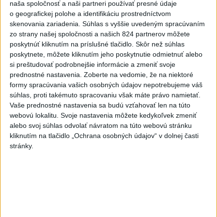
naša spoločnosť a naši partneri používať presné údaje
meraní
o geografickej polohe a identifikáciu prostredníctvom
dnes 6:16
skenovania zariadenia. Súhlas s vyššie uvedeným spracúvaním
zo strany našej spoločnosti a našich 824 partnerov môžete
PREKVAPENIE POD DUBŇOM:
poskytnúť kliknutím na príslušné tlačidlo. Skôr než súhlas
Skalica vezie zo Žiliny všetky
poskytnete, môžete kliknutím jeho poskytnutie odmietnuť alebo
body
si preštudovať podrobnejšie informácie a zmeniť svoje
aktualizované
včera 19:00
,
včera 20:10
prednostné nastavenia.
Zoberte na vedomie, že na niektoré
formy spracúvania vašich osobných údajov nepotrebujeme váš
Práve teraz
súhlas, proti takémuto spracovaniu však máte právo namietať.
Vaše prednostné nastavenia sa budú vzťahovať len na túto
-
Medvedicu útočiacu v nedeľu (9. 8.) na 42-ročného muža
07:03
webovú lokalitu. Svoje nastavenia môžete kedykoľvek zmeniť
pri Turanoch
sa podarilo eliminovať. Na sociálnej sieti o tom
alebo svoj súhlas odvolať návratom na túto webovú stránku
informoval štátny tajomník ministerstva životného prostredia Filip
kliknutím na tlačidlo „Ochrana osobných údajov“ v dolnej časti
Kuffa.
stránky.
Viac
Videá a prenosy TASR TV
Deväť Slovákov zabojuje na ME v Paríži
o čo najlepšie výsledky