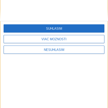
Šport
SÚHLASÍM
....
VIAC MOŽNOSTÍ
NESÚHLASÍM
....