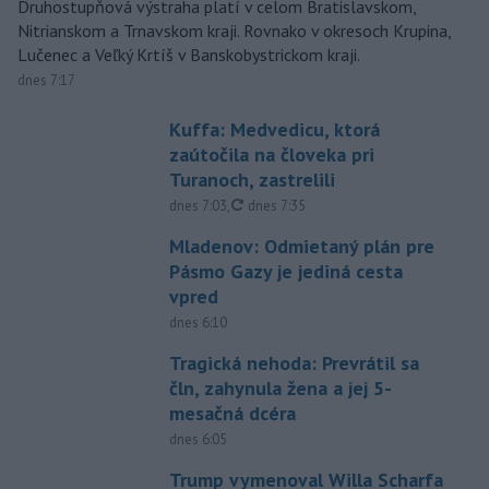
Druhostupňová výstraha platí v celom Bratislavskom,
Nitrianskom a Trnavskom kraji. Rovnako v okresoch Krupina,
Lučenec a Veľký Krtíš v Banskobystrickom kraji.
dnes 7:17
Kuffa: Medvedicu, ktorá
zaútočila na človeka pri
Turanoch, zastrelili
aktualizované
dnes 7:03
,
dnes 7:35
Mladenov: Odmietaný plán pre
Pásmo Gazy je jediná cesta
vpred
dnes 6:10
Tragická nehoda: Prevrátil sa
čln, zahynula žena a jej 5-
mesačná dcéra
dnes 6:05
Trump vymenoval Willa Scharfa