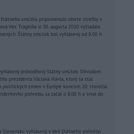
 štátneho smútku pripomenulo obete streľby v
ová Ves. Tragédia si 30. augusta 2010 vyžiadala
anených. Štátny smútok bol vyhlásený od 8.00 h
vyhlásený jednodňový štátny smútok. Dôvodom
o prezidenta Václava Havla, ktorý sa stal
 politických zmien v Európe koncom 20. storočia.
identovho pohrebu, sa začal o 8.00 h a trval do
na Slovensku vyhlásený v deň štátneho pohrebu