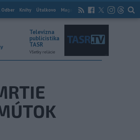
 Odber
Knihy
Útulkovo
Magazín
News Now
Archív
TASR
Televízna
publicistika
TASR
ky
Všetky relácie
MRTIE
SMÚTOK