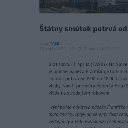
Štátny smútok potrvá od 
Autor
TASR
aktualizované
23. apríla 2025 11:28
,
23. apríla 2025 12:59
Bratislava 23. apríla (TASR) - Na Slo
je úmrtie pápeža Františka, ktorý mal
smútok potrvá od 8.00 do 18.00 h. Tak
vlajky. Návrh premiéra Roberta Fica (
vláda na stredajšom rokovaní.
„
Výnimočná návšteva pápeža Františka n
malo značný vplyv na verejný život cele
veľkej úcty k tejto významnej osobnosti