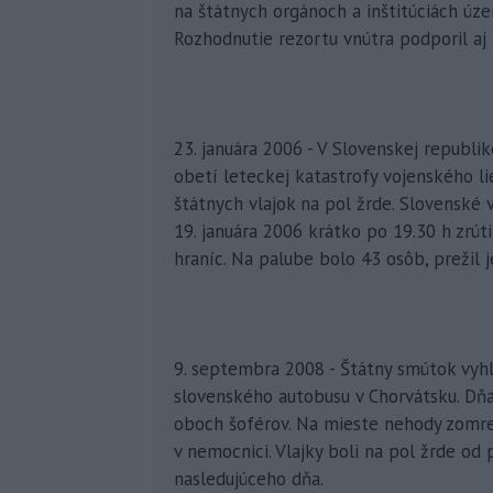
na štátnych orgánoch a inštitúciách úz
Rozhodnutie rezortu vnútra podporil aj 
23. januára 2006 - V Slovenskej republ
obetí leteckej katastrofy vojenského l
štátnych vlajok na pol žrde. Slovenské 
19. januára 2006 krátko po 19.30 h zrút
hraníc. Na palube bolo 43 osôb, prežil j
9. septembra 2008 - Štátny smútok vyhlá
slovenského autobusu v Chorvátsku. Dňa
oboch šoférov. Na mieste nehody zomrel
v nemocnici. Vlajky boli na pol žrde od
nasledujúceho dňa.