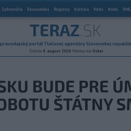
Zahraničie
Ekonomika
Regióny
Kultúra
Veda
Krimi
XML
TERAZ
.SK
pravodajský portál Tlačovej agentúry Slovenskej republi
Sobota
8. august 2026
Meniny má
Oskar
SKU BUDE PRE Ú
SOBOTU ŠTÁTNY 