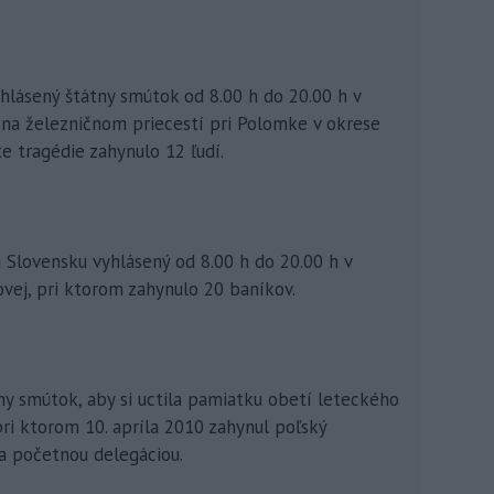
yhlásený štátny smútok od 8.00 h do 20.00 h v
u na železničnom priecestí pri Polomke v okrese
e tragédie zahynulo 12 ľudí.
a Slovensku vyhlásený od 8.00 h do 20.00 h v
ovej, pri ktorom zahynulo 20 baníkov.
tny smútok, aby si uctila pamiatku obetí leteckého
ri ktorom 10. apríla 2010 zahynul poľský
a početnou delegáciou.