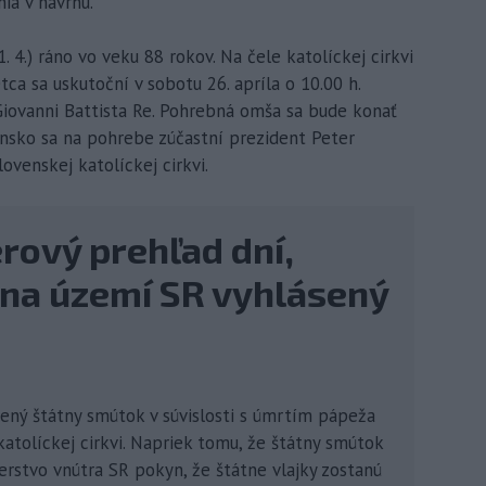
nia v návrhu.
 4.) ráno vo veku 88 rokov. Na čele katolíckej cirkvi
ca sa uskutoční v sobotu 26. apríla o 10.00 h.
Giovanni Battista Re. Pohrebná omša sa bude konať
nsko sa na pohrebe zúčastní prezident Peter
ovenskej katolíckej cirkvi.
rový prehľad dní,
 na území SR vyhlásený
sený štátny smútok v súvislosti s úmrtím pápeža
 katolíckej cirkvi. Napriek tomu, že štátny smútok
terstvo vnútra SR pokyn, že štátne vlajky zostanú