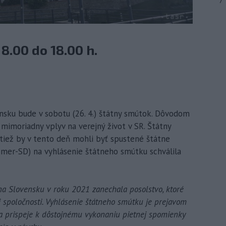
7
8.00 do 18.00 h.
vensku bude v sobotu (26. 4.) štátny smútok. Dôvodom
 mimoriadny vplyv na verejný život v SR. Štátny
tiež by v tento deň mohli byť spustené štátne
Smer-SD) na vyhlásenie štátneho smútku schválila
a Slovensku v roku 2021 zanechala posolstvo, ktoré
j spoločnosti. Vyhlásenie štátneho smútku je prejavom
 a prispeje k dôstojnému vykonaniu pietnej spomienky