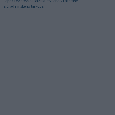
Pápež Lev prevzal Baziliku sv. Jána v Lateráne
a úrad rímskeho biskupa