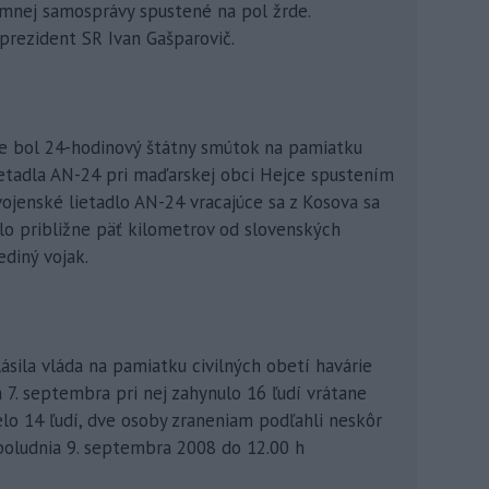
emnej samosprávy spustené na pol žrde.
prezident SR Ivan Gašparovič.
ike bol 24-hodinový štátny smútok na pamiatku
ietadla AN-24 pri maďarskej obci Hejce spustením
vojenské lietadlo AN-24 vracajúce sa z Kosova sa
ilo približne päť kilometrov od slovenských
ediný vojak.
sila vláda na pamiatku civilných obetí havárie
 7. septembra pri nej zahynulo 16 ľudí vrátane
o 14 ľudí, dve osoby zraneniam podľahli neskôr
 poludnia 9. septembra 2008 do 12.00 h