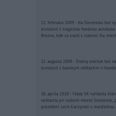
22. februára 2009 - Na Slovensku bol v
súvislosti s tragickou haváriou autobus
Brezno, kde sa zrazil s vlakom. Na miest
12. augusta 2009 - Štátny smútok bol n
súvislosti s banským nešťastím v Handl
18. apríla 2010 - Vláda SR vyhlásila štá
nešťastia pri ruskom meste Smolensk, p
prezident Lech Kaczynski s manželkou 