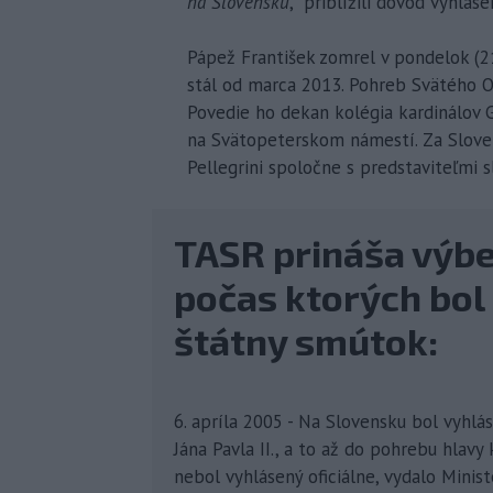
na Slovensku
,“ priblížili dôvod vyhláse
Pápež František zomrel v pondelok (21.
stál od marca 2013. Pohreb Svätého Ot
Povedie ho dekan kolégia kardinálov 
na Svätopeterskom námestí. Za Slove
Pellegrini spoločne s predstaviteľmi sl
TASR prináša výbe
počas ktorých bol
štátny smútok:
6. apríla 2005 - Na Slovensku bol vyhlá
Jána Pavla II., a to až do pohrebu hlavy
nebol vyhlásený oficiálne, vydalo Minis