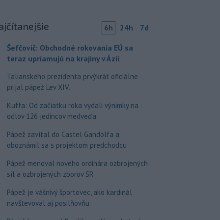
ajčítanejšie
6h
24h
7d
Šefčovič: Obchodné rokovania EÚ sa
teraz upriamujú na krajiny v Ázii
Talianskeho prezidenta prvýkrát oficiálne
prijal pápež Lev XIV.
Kuffa: Od začiatku roka vydali výnimky na
odlov 126 jedincov medveďa
Pápež zavítal do Castel Gandolfa a
oboznámil sa s projektom predchodcu
Pápež menoval nového ordinára ozbrojených
síl a ozbrojených zborov SR
Pápež je vášnivý športovec, ako kardinál
navštevoval aj posilňovňu