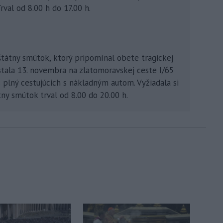
val od 8.00 h do 17.00 h.
tátny smútok, ktorý pripomínal obete tragickej
stala 13. novembra na zlatomoravskej ceste I/65
 plný cestujúcich s nákladným autom. Vyžiadala si
átny smútok trval od 8.00 do 20.00 h.