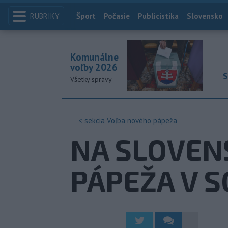
RUBRIKY
Index
Šport
Počasie
Publicistika
Slovensko
Komunálne
voľby 2026
S
Všetky správy
< sekcia
Voľba nového pápeža
NA SLOVEN
PÁPEŽA V 