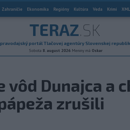
Zahraničie
Ekonomika
Regióny
Kultúra
Veda
Krimi
XML
TERAZ
.SK
pravodajský portál Tlačovej agentúry Slovenskej republi
Sobota
8. august 2026
Meniny má
Oskar
 vôd Dunajca a c
pápeža zrušili