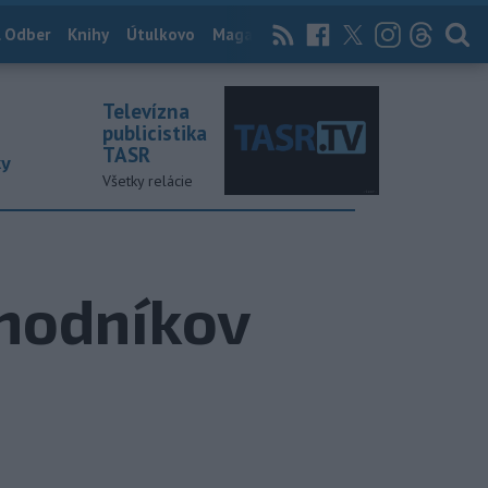
 Odber
Knihy
Útulkovo
Magazín
News Now
Archív
TASR
Televízna
publicistika
TASR
ky
Všetky relácie
hodníkov