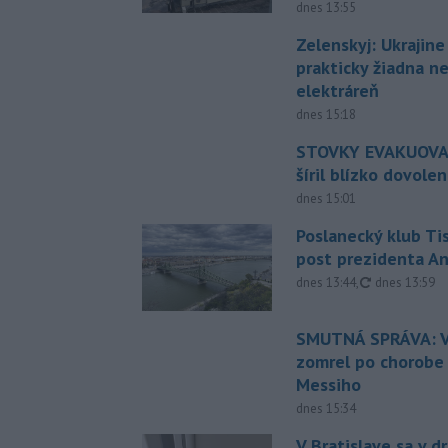
dnes 13:55
Zelenskyj: Ukrajin
prakticky žiadna 
elektráreň
dnes 15:18
STOVKY EVAKUOVAN
šíril blízko dovole
dnes 15:01
Poslanecký klub Ti
post prezidenta A
aktualizovan
dnes 13:44
,
dnes 13:59
SMUTNÁ SPRÁVA: V
zomrel po chorobe
Messiho
dnes 15:34
V Bratislave sa v 