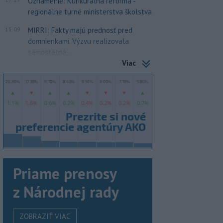
Oznámenie: Kurikurálna reforma -
regionálne turné ministerstva školstva
15:09
MIRRI: Fakty majú prednosť pred
domnienkami. Výzvu realizovala
samostatná...
Viac
Priame prenosy
z Národnej rady
ZOBRAZIŤ VIAC