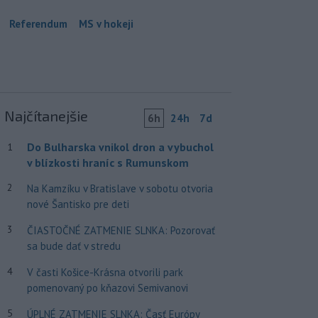
Referendum
MS v hokeji
Najčítanejšie
6h
24h
7d
Do Bulharska vnikol dron a vybuchol
1
v blízkosti hraníc s Rumunskom
2
Na Kamzíku v Bratislave v sobotu otvoria
nové Šantisko pre deti
3
ČIASTOČNÉ ZATMENIE SLNKA: Pozorovať
sa bude dať v stredu
4
V časti Košice-Krásna otvorili park
pomenovaný po kňazovi Semivanovi
5
ÚPLNÉ ZATMENIE SLNKA: Časť Európy