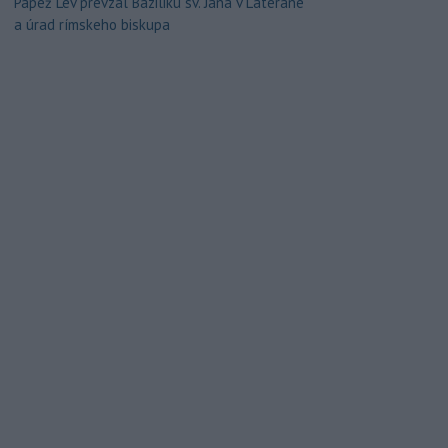
Pápež Lev prevzal Baziliku sv. Jána v Lateráne
a úrad rímskeho biskupa