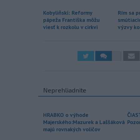
Kobyliňski: Reformy
Rím sa p
pápeža Františka môžu
smútiacic
viesť k rozkolu v cirkvi
výzvy ko
Neprehliadnite
HRABKO o výhode
ČIAS
Majerského:Mazurek a Laššáková
Pozor
majú rovnakých voličov