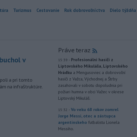
túra
Turizmus
Cestovanie
Rok dobrovoľníctva
Dielo týždňa
Práve teraz
buchol v
-
Profesionálni hasiči z
15:39
Liptovského Mikuláša, Liptovského
m
Hrádku
a Mengusoviec a dobrovoľní
hasiči z Važca, Východnej a Štrby
poli a pri tomto
zasahovali v sobotu dopoludnia pri
ám na infraštruktúre.
požiari humna v obci Važec v okrese
Liptovský Mikuláš.
-
Vo veku 68 rokov zomrel
15:32
Jorge Messi, otec a zástupca
argentínskeho
futbalistu Lionela
Messiho.