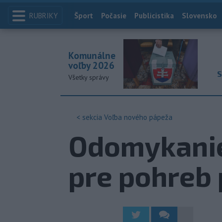
RUBRIKY
Index
Šport
Počasie
Publicistika
Slovensko
Komunálne
voľby 2026
S
Všetky správy
< sekcia
Voľba nového pápeža
Odomykanie
pre pohreb 