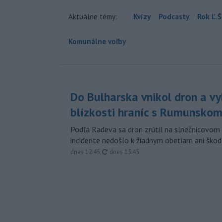
Aktuálne témy:
Kvízy
Podcasty
Rok Ľ.Š
Komunálne voľby
Do Bulharska vnikol dron a vy
blízkosti hraníc s Rumunsko
Podľa Radeva sa dron zrútil na slnečnicovom 
incidente nedošlo k žiadnym obetiam ani škod
aktualizované
dnes 12:45
,
dnes 13:45