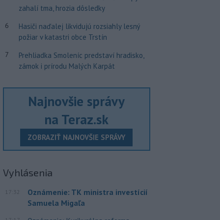
zahalí tma, hrozia dôsledky
6
Hasiči naďalej likvidujú rozsiahly lesný
požiar v katastri obce Trstín
7
Prehliadka Smoleníc predstaví hradisko,
zámok i prírodu Malých Karpát
Najnovšie správy
na Teraz.sk
ZOBRAZIŤ NAJNOVŠIE SPRÁVY
Vyhlásenia
Oznámenie: TK ministra investícií
17:32
Samuela Migaľa
17:17