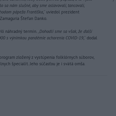
7
o sa nám slušné, aby sme oslavovali, tancovali,
dchodom pápeža Františka
,“ uviedol prezident
a Zamaguria Štefan Danko.
ili náhradný termín. „
Dohodli sme sa však, že ďalší
2000 s výnimkou pandémie ochorenia COVID-19
,“ dodal
rogram zložený z vystúpenia folklórnych súborov,
nych špecialít. Jeho súčasťou je i svätá omša.