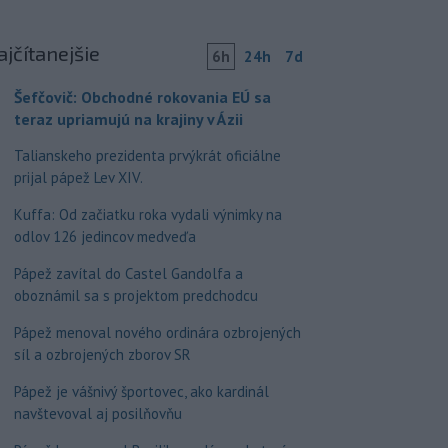
ajčítanejšie
6h
24h
7d
Šefčovič: Obchodné rokovania EÚ sa
teraz upriamujú na krajiny v Ázii
Talianskeho prezidenta prvýkrát oficiálne
prijal pápež Lev XIV.
Kuffa: Od začiatku roka vydali výnimky na
odlov 126 jedincov medveďa
Pápež zavítal do Castel Gandolfa a
oboznámil sa s projektom predchodcu
Pápež menoval nového ordinára ozbrojených
síl a ozbrojených zborov SR
Pápež je vášnivý športovec, ako kardinál
navštevoval aj posilňovňu