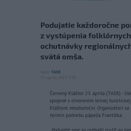
Podujatie každoročne p
z vystúpenia folklórnych
ochutnávky regionálnych š
svätá omša.
Autor
TASR
23. apríla 2025 9:59
Červený Kláštor 23. apríla (TASR) - O
spojené s otvorením letnej turistickej
Kláštore neuskutoční. Organizátori sa 
termín pohrebu pápeža Františka.
„
Podujatie sme sa rozhodli zrušiť po to