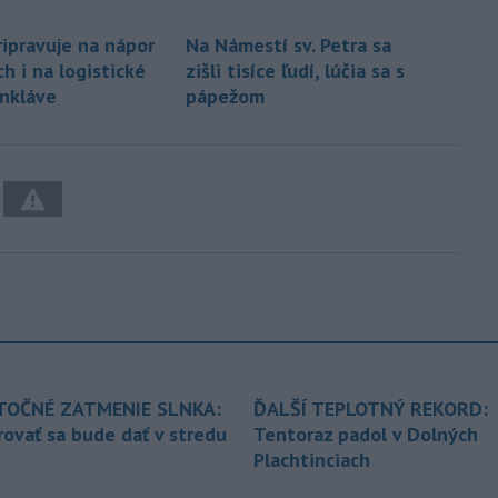
ripravuje na nápor
Na Námestí sv. Petra sa
h i na logistické
zišli tisíce ľudí, lúčia sa s
nkláve
pápežom
TOČNÉ ZATMENIE SLNKA:
ĎALŠÍ TEPLOTNÝ REKORD:
ovať sa bude dať v stredu
Tentoraz padol v Dolných
Plachtinciach