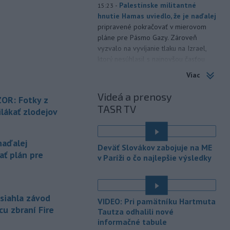
-
Palestínske militantné
15:23
hnutie Hamas uviedlo, že je naďalej
pripravené pokračovať v mierovom
pláne pre Pásmo Gazy. Zároveň
vyzvalo na vyvíjanie tlaku na Izrael,
ktorý nesúhlasil s najnovšou časťou
tejto dohody.
Viac
-
Na Ukrajine po ruských
15:16
Videá a prenosy
OR: Fotky z
útokoch podľa prezidenta
TASR TV
Volodymyra
Zelenského nezostala
lákať zlodejov
žiadna nepoškodená tepelná
elektráreň.
naďalej
Deväť Slovákov zabojuje na ME
-
Polícia varuje pred
15:12
ať plán pre
v Paríži o čo najlepšie výsledky
zverejňovaním fotiek z dovoleniek.
Opatrnosť na sociálnych sieťach je
podľa nej rovnako dôležitá ako
zabezpečenie domu či bytu.
asiahla závod
VIDEO: Pri pamätníku Hartmuta
cu zbraní Fire
Tautza odhalili nové
-
V druhom štvrťroku 2026 sa
15:08
informačné tabule
v nových bratislavských projektoch