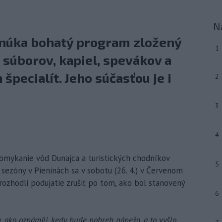
N
onúka bohatý program zložený
1
 súborov, kapiel, spevákov a
pecialít. Jeho súčasťou je i
2
3
4
domykanie vôd Dunajca a turistických chodníkov
5
 sezóny v Pieninách sa v sobotu (26. 4.) v Červenom
rozhodli podujatie zrušiť po tom, ako bol stanovený
6
m, ako oznámili, kedy bude pohreb pápeža, a to vyšlo