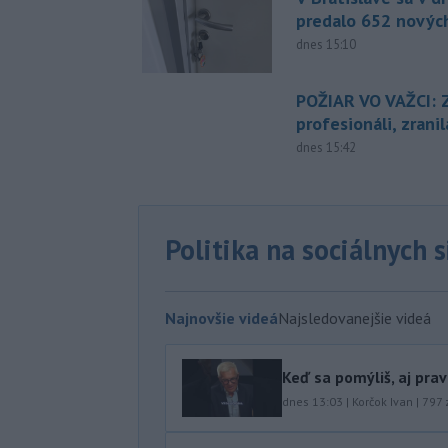
predalo 652 novýc
dnes 15:10
POŽIAR VO VAŽCI: 
profesionáli, zrani
dnes 15:42
Politika na sociálnych 
Najnovšie videá
Najsledovanejšie videá
Keď sa pomýliš, aj pra
dnes 13:03
|
Korčok Ivan
|
797