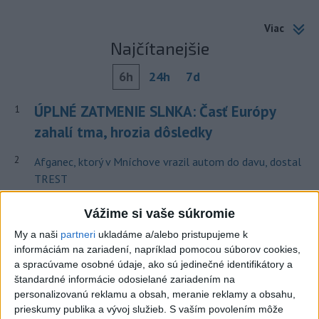
Viac
Najčítanejšie
6h
24h
7d
ÚPLNÉ ZATMENIE SLNKA: Časť Európy
1
zahalí tma, hrozia dôsledky
2
Afganec, ktorý v Mníchove vrazil autom do davu, dostal
TREST
3
V Košiciach Nad jazerom začína výstavba
Vážime si vaše súkromie
chodníka,otvorili aj pumptrack
My a naši
partneri
ukladáme a/alebo pristupujeme k
4
informáciám na zariadení, napríklad pomocou súborov cookies,
Kruhová križovatka v Poprade v smere z Hozelca bude
a spracúvame osobné údaje, ako sú jedinečné identifikátory a
hotová budúci rok
štandardné informácie odosielané zariadením na
5
personalizovanú reklamu a obsah, meranie reklamy a obsahu,
ĎALŠÍ TEPLOTNÝ REKORD: Tentoraz padol v Dolných
prieskumy publika a vývoj služieb.
S vaším povolením môže
Plachtinciach