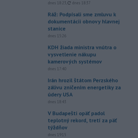
aktualizované
dnes 18:23
,
dnes 18:37
Ráž: Podpísali sme zmluvu k
dokumentácii obnovy hlavnej
stanice
dnes 15:26
KDH žiada ministra vnútra o
vysvetlenie nákupu
kamerových systémov
dnes 17:40
Irán hrozil štátom Perzského
zálivu zničením energetiky za
údery USA
dnes 18:43
V Budapešti opäť padol
teplotný rekord, tretí za päť
týždňov
dnes 19:15