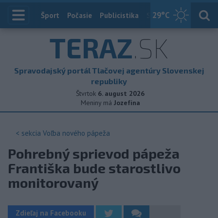
29
°C
Index
Šport
Počasie
Publicistika
Slovensko
Zahranič
TERAZ
.SK
Spravodajský portál Tlačovej agentúry Slovenskej
republiky
Štvrtok
6. august 2026
Meniny má
Jozefína
< sekcia
Voľba nového pápeža
Pohrebný sprievod pápeža
Františka bude starostlivo
monitorovaný
Zdieľaj na Facebooku