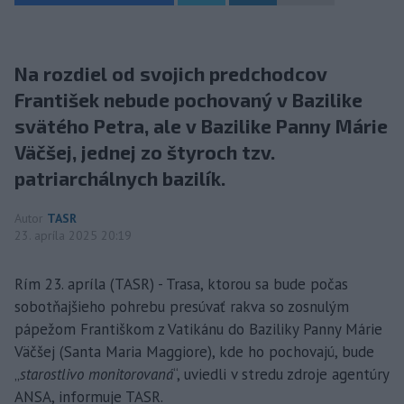
Na rozdiel od svojich predchodcov
František nebude pochovaný v Bazilike
svätého Petra, ale v Bazilike Panny Márie
Väčšej, jednej zo štyroch tzv.
patriarchálnych bazilík.
Autor
TASR
23. apríla 2025 20:19
Rím 23. apríla (TASR) - Trasa, ktorou sa bude počas
sobotňajšieho pohrebu presúvať rakva so zosnulým
pápežom Františkom z Vatikánu do Baziliky Panny Márie
Väčšej (Santa Maria Maggiore), kde ho pochovajú, bude
„
starostlivo monitorovaná
“, uviedli v stredu zdroje agentúry
ANSA, informuje TASR.