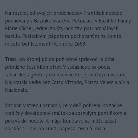
Na rozdiel od svojich predchodcov František nebude
pochovaný v Bazilike svätého Petra, ale v Bazilike Panny
Márie Väčšej, jednej zo štyroch tzv. patriarchálnych
bazilík. Posledným pápežom pochovaným na tomto
mieste bol Klement IX. v roku 1669.
Trasa, po ktorej pôjde pohrebný sprievod je dlhá
približne šesť kilometrov. V súčasnosti sa podľa
talianskej agentúry skúma viacero jej možných variant.
Najkratšia vedie cez Corso Vittorio, Piazza Venezia a Via
Nazionale.
Vatikán v stredu oznámil, že v deň pohrebu sa začne
tradičný deväťdenný smútok za zosnulým pontifikom a
potrvá do nedele 4. mája. Konkláve sa môže začať
najskôr 15 dní po smrti pápeža, teda 5. mája.