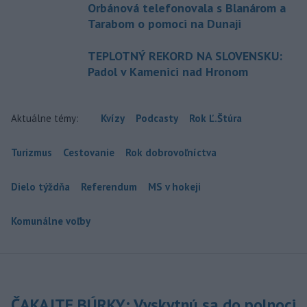
Orbánová telefonovala s Blanárom a
Tarabom o pomoci na Dunaji
TEPLOTNÝ REKORD NA SLOVENSKU:
Padol v Kamenici nad Hronom
Aktuálne témy:
Kvízy
Podcasty
Rok Ľ.Štúra
Turizmus
Cestovanie
Rok dobrovoľníctva
Dielo týždňa
Referendum
MS v hokeji
Komunálne voľby
ČAKAJTE BÚRKY: Vyskytnú sa do polnoci