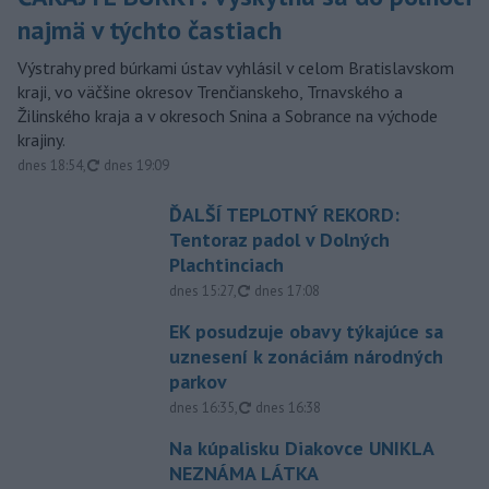
najmä v týchto častiach
Výstrahy pred búrkami ústav vyhlásil v celom Bratislavskom
kraji, vo väčšine okresov Trenčianskeho, Trnavského a
Žilinského kraja a v okresoch Snina a Sobrance na východe
krajiny.
aktualizované
dnes 18:54
,
dnes 19:09
ĎALŠÍ TEPLOTNÝ REKORD:
Tentoraz padol v Dolných
Plachtinciach
aktualizované
dnes 15:27
,
dnes 17:08
EK posudzuje obavy týkajúce sa
uznesení k zonáciám národných
parkov
aktualizované
dnes 16:35
,
dnes 16:38
Na kúpalisku Diakovce UNIKLA
NEZNÁMA LÁTKA