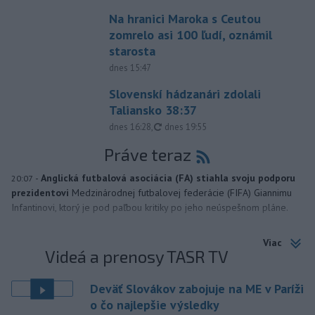
Na hranici Maroka s Ceutou
zomrelo asi 100 ľudí, oznámil
starosta
dnes 15:47
Slovenskí hádzanári zdolali
Taliansko 38:37
aktualizované
dnes 16:28
,
dnes 19:55
Práve teraz
-
Anglická futbalová asociácia (FA) stiahla svoju podporu
20:07
prezidentovi
Medzinárodnej futbalovej federácie (FIFA) Giannimu
Infantinovi, ktorý je pod paľbou kritiky po jeho neúspešnom pláne.
Viac
Videá a prenosy TASR TV
Deväť Slovákov zabojuje na ME v Paríži
o čo najlepšie výsledky