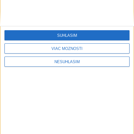
SÚHLASÍM
VIAC MOŽNOSTÍ
NESÚHLASÍM
....