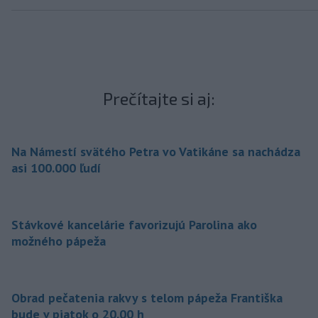
Prečítajte si aj:
Na Námestí svätého Petra vo Vatikáne sa nachádza
asi 100.000 ľudí
Stávkové kancelárie favorizujú Parolina ako
možného pápeža
Obrad pečatenia rakvy s telom pápeža Františka
bude v piatok o 20.00 h