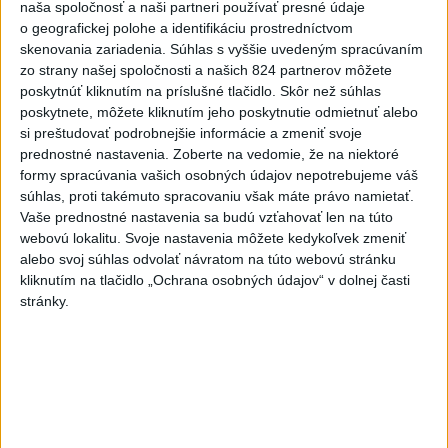
naša spoločnosť a naši partneri používať presné údaje
6
o geografickej polohe a identifikáciu prostredníctvom
Orbánová telefonovala s Blanárom a Tarabom o pomoci
skenovania zariadenia. Súhlas s vyššie uvedeným spracúvaním
na Dunaji
zo strany našej spoločnosti a našich 824 partnerov môžete
7
poskytnúť kliknutím na príslušné tlačidlo. Skôr než súhlas
Mesto Martin vypovedalo zmluvy na tri rozpracované
poskytnete, môžete kliknutím jeho poskytnutie odmietnuť alebo
investičné akcie
si preštudovať podrobnejšie informácie a zmeniť svoje
prednostné nastavenia.
Zoberte na vedomie, že na niektoré
Najnovšie správy na Teraz.sk
formy spracúvania vašich osobných údajov nepotrebujeme váš
súhlas, proti takémuto spracovaniu však máte právo namietať.
Vyhlásenia
Vaše prednostné nastavenia sa budú vzťahovať len na túto
webovú lokalitu. Svoje nastavenia môžete kedykoľvek zmeniť
Priame prenosy z Národnej rady SR
alebo svoj súhlas odvolať návratom na túto webovú stránku
kliknutím na tlačidlo „Ochrana osobných údajov“ v dolnej časti
stránky.
Politika na sociálnych sieťach
Zobraziť viac
Info