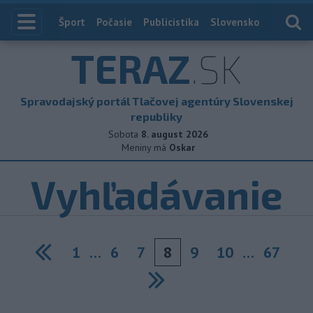
Index
Šport
Počasie
Publicistika
Slovensko
Zahranič
TERAZ
.SK
Spravodajský portál Tlačovej agentúry Slovenskej
republiky
Sobota
8. august 2026
Meniny má
Oskar
Vyhľadávanie
1
…
6
7
8
9
10
…
67
Previous
Next