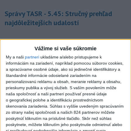
Správy TASR - 5.45: Stručný prehľad
najdôležitejších udalostí
Ministri označili Štefánika za vzor
Vážime si vaše súkromie
odvahy a služby vlasti
My a naši
partneri
ukladáme a/alebo pristupujeme k
informáciám na zariadení, napríklad pomocou súborov cookies,
a spracúvame osobné údaje, ako sú jedinečné identifikátory a
Premiér: Milan Rastislav Štefánik je náš
štandardné informácie odosielané zariadením na
personalizovanú reklamu a obsah, meranie reklamy a obsahu,
trvalý vzor a inšpirácia
prieskumy publika a vývoj služieb.
S vaším povolením môže
naša spoločnosť a naši partneri používať presné údaje
o geografickej polohe a identifikáciu prostredníctvom
J. Božik: Odkaz Štefánika je inšpiráciou
skenovania zariadenia. Súhlas s vyššie uvedeným spracúvaním
zo strany našej spoločnosti a našich 824 partnerov môžete
aj pre mestá a obce
poskytnúť kliknutím na príslušné tlačidlo. Skôr než súhlas
poskytnete, môžete kliknutím jeho poskytnutie odmietnuť alebo
si preštudovať podrobnejšie informácie a zmeniť svoje