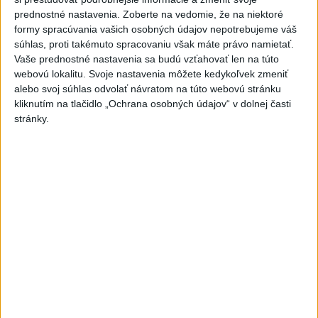
Raši: Dielo Štefánika je pre Slovákov
prednostné nastavenia.
Zoberte na vedomie, že na niektoré
formy spracúvania vašich osobných údajov nepotrebujeme váš
symbolom slobody a demokracie
súhlas, proti takémuto spracovaniu však máte právo namietať.
Vaše prednostné nastavenia sa budú vzťahovať len na túto
webovú lokalitu. Svoje nastavenia môžete kedykoľvek zmeniť
alebo svoj súhlas odvolať návratom na túto webovú stránku
Prezident: Štefánik vytvoril predpoklady
kliknutím na tlačidlo „Ochrana osobných údajov“ v dolnej časti
na rozvoj slovenského národa
stránky.
Historik: M. R. Štefánika dnes mnohí
vnímajú ako Európana
Účastníci výcviku Národných obranných
síl zložili slávnostnú prísahu