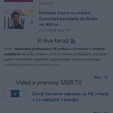
dnes 6:18
Machata šiesty na stovke,
Gymerská postúpila do finále
na 400 m
aktualizované
dnes 6:08
,
dnes 7:08
Práve teraz
-
Generálna prokuratúra SR podala v súvislosti s určením
09:01
volebných
obvodov celkovo osem protestov prokurátora, a to proti
piatim uzneseniam mestských zastupiteľstiev a trom uzneseniam
zastupiteľstiev samosprávnych krajov.
Viac
Videá a prenosy TASR TV
Deväť Slovákov zabojuje na ME v Paríži
o čo najlepšie výsledky