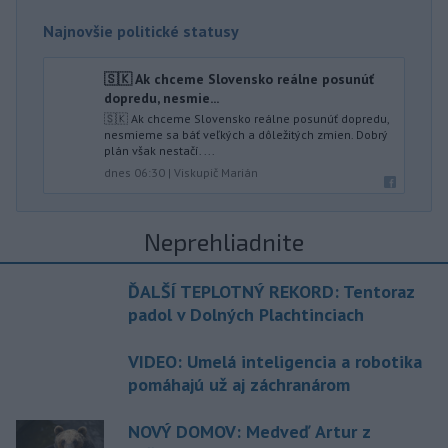
Najnovšie politické statusy
🇸🇰 Ak chceme Slovensko reálne posunúť
dopredu, nesmie...
🇸🇰 Ak chceme Slovensko reálne posunúť dopredu,
nesmieme sa báť veľkých a dôležitých zmien. Dobrý
plán však nestačí. ...
dnes 06:30
|
Viskupič Marián
Neprehliadnite
ĎALŠÍ TEPLOTNÝ REKORD: Tentoraz
padol v Dolných Plachtinciach
VIDEO: Umelá inteligencia a robotika
pomáhajú už aj záchranárom
NOVÝ DOMOV: Medveď Artur z