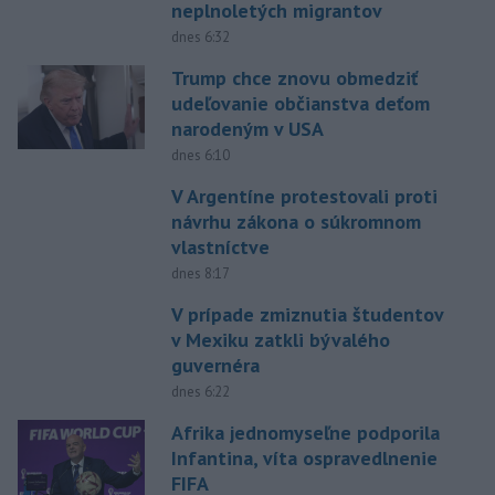
neplnoletých migrantov
dnes 6:32
Trump chce znovu obmedziť
udeľovanie občianstva deťom
narodeným v USA
dnes 6:10
V Argentíne protestovali proti
návrhu zákona o súkromnom
vlastníctve
dnes 8:17
V prípade zmiznutia študentov
v Mexiku zatkli bývalého
guvernéra
dnes 6:22
Afrika jednomyseľne podporila
Infantina, víta ospravedlnenie
FIFA