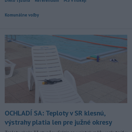
Dielo týždňa
Referendum
MS v hokeji
Komunálne voľby
OCHLADÍ SA: Teploty v SR klesnú,
výstrahy platia len pre južné okresy