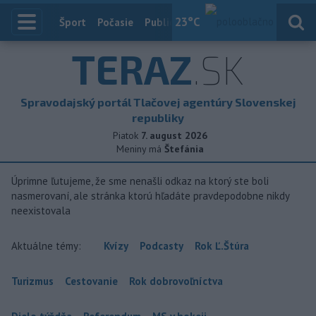
23
°C
Index
Šport
Počasie
Publicistika
Slovensko
Zahranič
TERAZ
.SK
Spravodajský portál Tlačovej agentúry Slovenskej
republiky
Piatok
7. august 2026
Meniny má
Štefánia
Úprimne ľutujeme, že sme nenašli odkaz na ktorý ste boli
nasmerovaní, ale stránka ktorú hľadáte pravdepodobne nikdy
neexistovala
Aktuálne témy:
Kvízy
Podcasty
Rok Ľ.Štúra
Turizmus
Cestovanie
Rok dobrovoľníctva