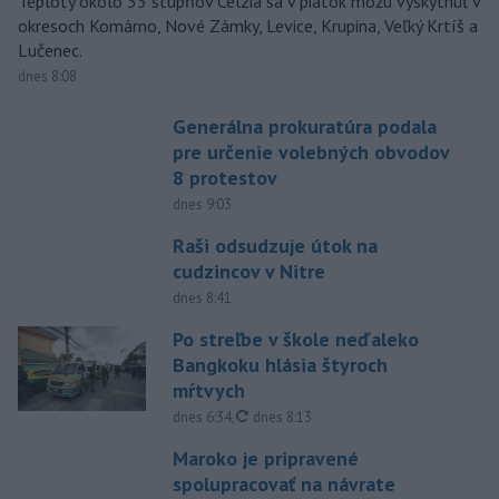
Teploty okolo 33 stupňov Celzia sa v piatok môžu vyskytnúť v
okresoch Komárno, Nové Zámky, Levice, Krupina, Veľký Krtíš a
Lučenec.
dnes 8:08
Generálna prokuratúra podala
pre určenie volebných obvodov
8 protestov
dnes 9:03
Raši odsudzuje útok na
cudzincov v Nitre
dnes 8:41
Po streľbe v škole neďaleko
Bangkoku hlásia štyroch
mŕtvych
aktualizované
dnes 6:34
,
dnes 8:13
Maroko je pripravené
spolupracovať na návrate