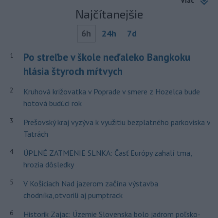
Viac
Najčítanejšie
6h
24h
7d
Po streľbe v škole neďaleko Bangkoku
1
hlásia štyroch mŕtvych
2
Kruhová križovatka v Poprade v smere z Hozelca bude
hotová budúci rok
3
Prešovský kraj vyzýva k využitiu bezplatného parkoviska v
Tatrách
4
ÚPLNÉ ZATMENIE SLNKA: Časť Európy zahalí tma,
hrozia dôsledky
5
V Košiciach Nad jazerom začína výstavba
chodníka,otvorili aj pumptrack
6
Historik Zajac: Územie Slovenska bolo jadrom poľsko-