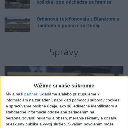
košickej zoo odchádza za hranice
Orbánová telefonovala s Blanárom a
Tarabom o pomoci na Dunaji
Správy
Vážime si vaše súkromie
My a naši
partneri
ukladáme a/alebo pristupujeme k
informáciám na zariadení, napríklad pomocou súborov cookies,
a spracúvame osobné údaje, ako sú jedinečné identifikátory a
štandardné informácie odosielané zariadením na
personalizovanú reklamu a obsah, meranie reklamy a obsahu,
prieskumy publika a vývoj služieb.
S vaším povolením môže