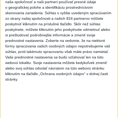
naša spoločnosť a naši partneri používať presné údaje
o geografickej polohe a identifikáciu prostredníctvom
skenovania zariadenia. Súhlas s vyššie uvedeným spracúvaním
zo strany našej spoločnosti a našich 824 partnerov môžete
poskytnúť kliknutím na príslušné tlačidlo. Skôr než súhlas
Raši odsudzuje útok na cudzincov v
poskytnete, môžete kliknutím jeho poskytnutie odmietnuť alebo
si preštudovať podrobnejšie informácie a zmeniť svoje
Nitre
prednostné nastavenia.
Zoberte na vedomie, že na niektoré
formy spracúvania vašich osobných údajov nepotrebujeme váš
Verí, že polícia páchateľov nájde a za tento čin ponesú
súhlas, proti takémuto spracovaniu však máte právo namietať.
následky.
Vaše prednostné nastavenia sa budú vzťahovať len na túto
dnes 8:41
webovú lokalitu. Svoje nastavenia môžete kedykoľvek zmeniť
alebo svoj súhlas odvolať návratom na túto webovú stránku
Slovensko
kliknutím na tlačidlo „Ochrana osobných údajov“ v dolnej časti
stránky.
Generálna prokuratúra podala pre
určenie volebných obvodov 8
protestov
dnes 9:03
ŽSK: VšZP znevýhodnila krajské nemocnice v porovnaní so
súkromnými