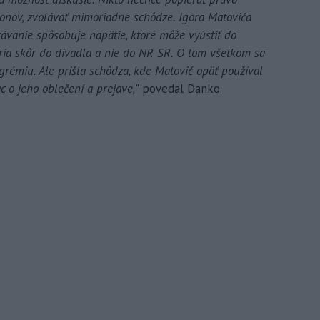
konov, zvolávať mimoriadne schôdze. Igora Matoviča
rávanie spôsobuje napätie, ktoré môže vyústiť do
tria skôr do divadla a nie do NR SR. O tom všetkom sa
émiu. Ale prišla schôdza, kde Matovič opäť používal
c o jeho oblečení a prejave,
" povedal Danko.