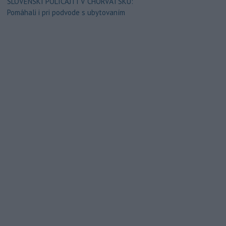
SLOVENSKÍ POLICAJTI V CHORVÁTSKU:
Pomáhali i pri podvode s ubytovaním