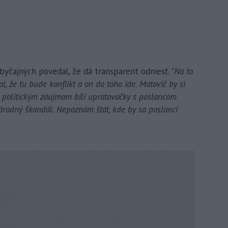
yčajných povedal, že dá transparent odniesť. "
Na to
, že tu bude konflikt a on do toho ide. Matovič by si
ho politickým záujmom bili upratovačky s poslancom
árodný škandál. Nepoznám štát, kde by sa poslanci