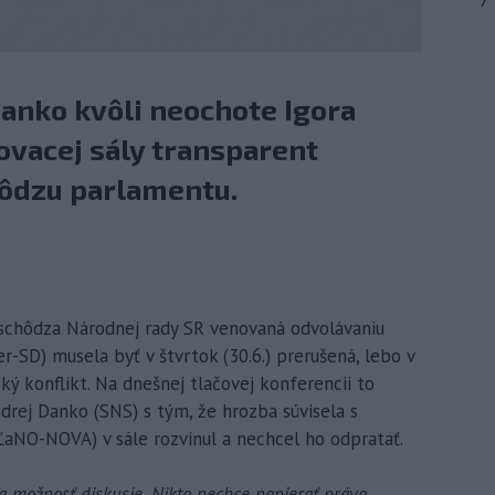
7
anko kvôli neochote Igora
ovacej sály transparent
ôdzu parlamentu.
a schôdza Národnej rady SR venovaná odvolávaniu
r-SD) musela byť v štvrtok (30.6.) prerušená, lebo v
ký konflikt. Na dnešnej tlačovej konferencii to
drej Danko (SNS) s tým, že hrozba súvisela s
ĽaNO-NOVA) v sále rozvinul a nechcel ho odpratať.
a možnosť diskusie. Nikto nechce popierať právo