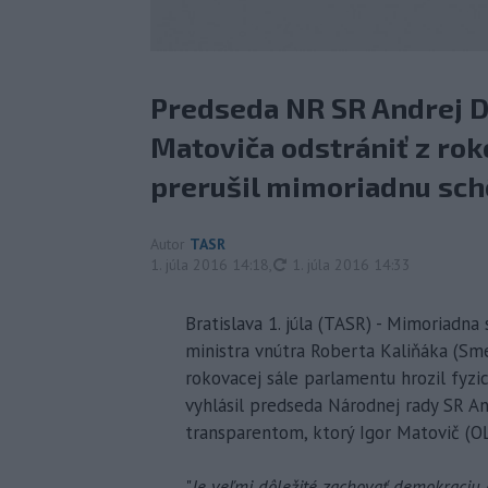
Predseda NR SR Andrej D
Matoviča odstrániť z rok
prerušil mimoriadnu sch
Autor
TASR
aktualizované
1. júla 2016 14:18
,
1. júla 2016 14:33
Bratislava 1. júla (TASR) - Mimoriadn
ministra vnútra Roberta Kaliňáka (Sme
rokovacej sále parlamentu hrozil fyzic
vyhlásil predseda Národnej rady SR An
transparentom, ktorý Igor Matovič (O
"
Je veľmi dôležité zachovať demokraciu 