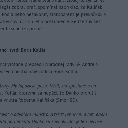
lagát zobral preč, spomínal napríklad, že Kaliňák
s. Podľa neho nezákonný transparent je prekážkou v
tovičovi čas na jeho odstránenie. Keďže tak šéf
entu schôdzu prerušil.
ci, tvrdí Boris Kollár
anci vrátane predsedu Národnej rady SR Andreja
redseda hnutia Sme rodina Boris Kollár.
tívny. My (opozícia, pozn. TASR) ho spustíme a on
al Kollár, ktorému sa nepáči, že Danko prerušil
ra vnútra Roberta Kaliňáka (Smer-SD).
kovať o odvolaní ministra. A teraz len kvôli dvom egám
dseda parlamentu Danko sú rovnakí. Ani jeden nechce