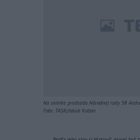
Na snímke predseda Národnej rady SR Andre
Foto: TASR/Jakub Kotian
Podľa jeho slov si Matovič musel byť