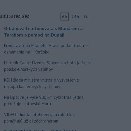
ajčítanejšie
6h
24h
7d
Orbánová telefonovala s Blanárom a
Tarabom o pomoci na Dunaji
Predstavitelia Mladého Hlasu podali trestné
oznámenie na I. Korčoka
Historik Zajac: Územie Slovenska bolo jadrom
poľsko-uhorských vzťahov
KDH žiada ministra vnútra o vysvetlenie
nákupu kamerových systémov
Na Liptove je vyše 900 km cyklotrás, jedna
približuje Liptovskú Maru
VIDEO: Umelá inteligencia a robotika
pomáhajú už aj záchranárom