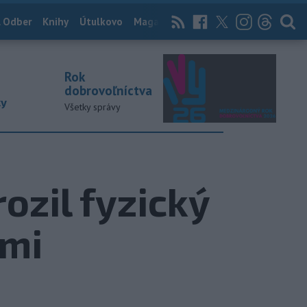
 Odber
Knihy
Útulkovo
Magazín
News Now
Archív
TASR
Rok
dobrovoľníctva
ky
Všetky správy
ozil fyzický
ami