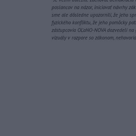
poslancov na názor, iniciovať návrhy zá
sme ale dôsledne upozornili, že jeho sp
fyzického konfliktu, že jeho pomôcky pa
zástupcovia OĽaNO-NOVA dozvedeli na gr
vizuály v rozpore so zákonom, nehovoria