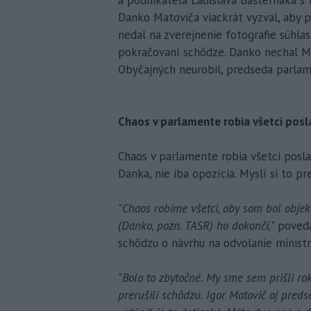
Danko Matoviča viackrát vyzval, aby p
nedal na zverejnenie fotografie súhla
pokračovaní schôdze. Danko nechal Ma
Obyčajných neurobil, predseda parlam
Chaos v parlamente robia všetci poslan
Chaos v parlamente robia všetci posl
Danka, nie iba opozícia. Myslí si to p
"
Chaos robíme všetci, aby som bol objek
(Danko, pozn. TASR) ho dokončí,
" poved
schôdzu o návrhu na odvolanie minist
"
Bolo to zbytočné. My sme sem prišli ro
prerušili schôdzu. Igor Matovič aj pre