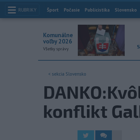
RUBRIKY
Index
Šport
Počasie
Publicistika
Slovensko
Komunálne
voľby 2026
S
Všetky správy
< sekcia
Slovensko
DANKO:Kvôli
konflikt Ga