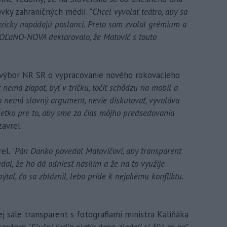
vky zahraničných médií. "
Chcel vyvolať teátro, aby sa
fyzicky napádajú poslanci. Preto som zvolal grémium a
by OĽaNO-NOVA deklarovalo, že Matovič s touto
výbor NR SR o vypracovanie nového rokovacieho
 nemá ziapať, byť v tričku, točiť schôdzu na mobil a
Kto nemá slovný argument, nevie diskutovať, vyvoláva
všetko pre to, aby sme za čias môjho predsedovania
zavrel.
l. "
Pán Danko povedal Matovičovi, aby transparent
dal, že ho dá odniesť násilím a že na to využije
tal, čo sa zbláznil, lebo príde k nejakému konfliktu.
j sále transparent s fotografiami ministra Kaliňáka
 textom "
Slušní ľudia platia dane, zlodeji si žijú za ne
".