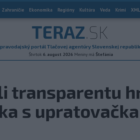
Zahraničie
Ekonomika
Regióny
Kultúra
Veda
Krimi
XML
TERAZ
.SK
pravodajský portál Tlačovej agentúry Slovenskej republi
Štvrtok
6. august 2026
Meniny má
Štefánia
 transparentu hr
lka s upratovačk