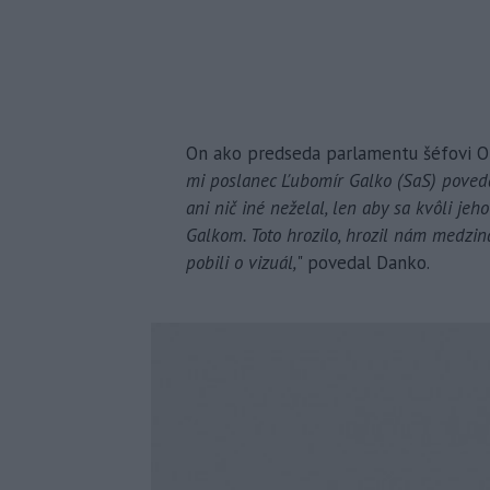
On ako predseda parlamentu šéfovi Ob
mi poslanec Ľubomír Galko (SaS) povedal
ani nič iné neželal, len aby sa kvôli je
Galkom. Toto hrozilo, hrozil nám medzin
pobili o vizuál,
" povedal Danko.