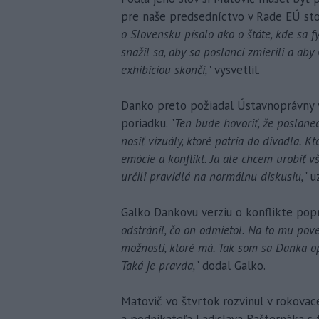
pre naše predsedníctvo v Rade EÚ sto
o Slovensku písalo ako o štáte, kde sa 
snažil sa, aby sa poslanci zmierili a a
exhibíciou skončí,
" vysvetlil.
Danko preto požiadal Ústavnoprávny 
poriadku. "
Ten bude hovoriť, že poslanec
nosiť vizuály, ktoré patria do divadla. 
emócie a konflikt. Ja ale chcem urobiť 
určili pravidlá na normálnu diskusiu,
" u
Galko Dankovu verziu o konflikte popre
odstránil, čo on odmietol. Na to mu pove
možnosti, ktoré má. Tak som sa Danka opý
Taká je pravda,
" dodal Galko.
Matovič vo štvrtok rozvinul v rokovace
a podnikateľa Ladislava Bašternáka s