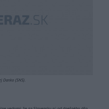
j Danko (SNS).
 plne vedomý, že na Slovensku sú od dnešného dňa