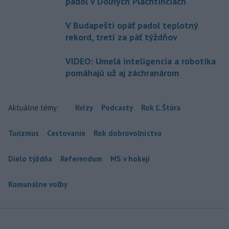
padol v Dolných Plachtinciach
V Budapešti opäť padol teplotný
rekord, tretí za päť týždňov
VIDEO: Umelá inteligencia a robotika
pomáhajú už aj záchranárom
Aktuálne témy:
Kvízy
Podcasty
Rok Ľ.Štúra
Turizmus
Cestovanie
Rok dobrovoľníctva
Dielo týždňa
Referendum
MS v hokeji
Komunálne voľby