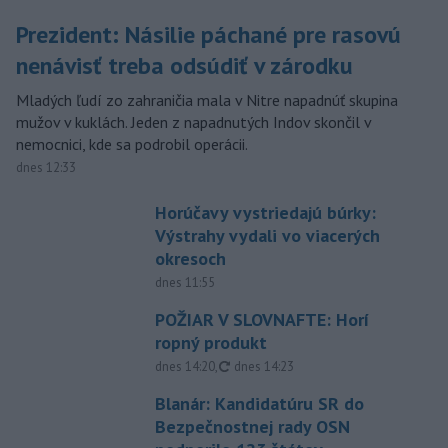
Prezident: Násilie páchané pre rasovú
nenávisť treba odsúdiť v zárodku
Mladých ľudí zo zahraničia mala v Nitre napadnúť skupina
mužov v kuklách. Jeden z napadnutých Indov skončil v
nemocnici, kde sa podrobil operácii.
dnes 12:33
Horúčavy vystriedajú búrky:
Výstrahy vydali vo viacerých
okresoch
dnes 11:55
POŽIAR V SLOVNAFTE: Horí
ropný produkt
aktualizované
dnes 14:20
,
dnes 14:23
Blanár: Kandidatúru SR do
Bezpečnostnej rady OSN