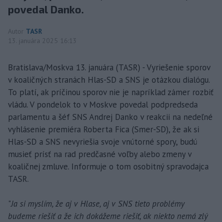
povedal Danko.
Autor
TASR
13. januára 2025 16:13
Bratislava/Moskva 13. januára (TASR) - Vyriešenie sporov
v koaličných stranách Hlas-SD a SNS je otázkou dialógu.
To platí, ak príčinou sporov nie je napríklad zámer rozbiť
vládu. V pondelok to v Moskve povedal podpredseda
parlamentu a šéf SNS Andrej Danko v reakcii na nedeľné
vyhlásenie premiéra Roberta Fica (Smer-SD), že ak si
Hlas-SD a SNS nevyriešia svoje vnútorné spory, budú
musieť prísť na rad predčasné voľby alebo zmeny v
koaličnej zmluve. Informuje o tom osobitný spravodajca
TASR.
"
Ja si myslím, že aj v Hlase, aj v SNS tieto problémy
budeme riešiť a že ich dokážeme riešiť, ak niekto nemá zlý