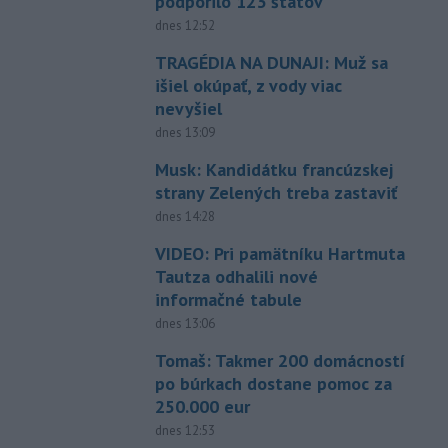
podporilo 123 štátov
dnes 12:52
TRAGÉDIA NA DUNAJI: Muž sa
išiel okúpať, z vody viac
nevyšiel
dnes 13:09
Musk: Kandidátku francúzskej
strany Zelených treba zastaviť
dnes 14:28
VIDEO: Pri pamätníku Hartmuta
Tautza odhalili nové
informačné tabule
dnes 13:06
Tomaš: Takmer 200 domácností
po búrkach dostane pomoc za
250.000 eur
dnes 12:53