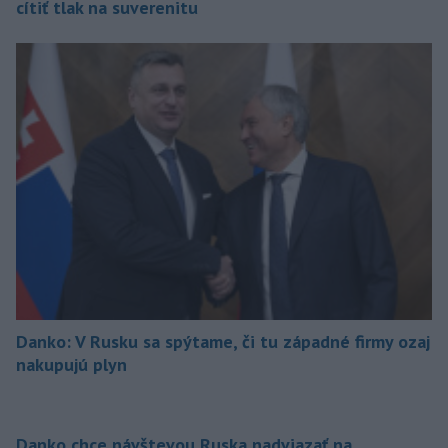
cítiť tlak na suverenitu
Danko: V Rusku sa spýtame, či tu západné firmy ozaj
nakupujú plyn
Danko chce návštevou Ruska nadviazať na