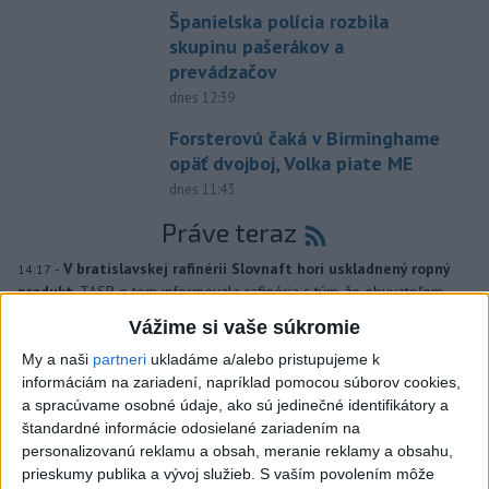
Španielska polícia rozbila
skupinu pašerákov a
prevádzačov
dnes 12:39
Forsterovú čaká v Birminghame
opäť dvojboj, Volka piate ME
dnes 11:43
Práve teraz
-
V bratislavskej rafinérii Slovnaft horí uskladnený ropný
14:17
produkt.
TASR o tom informovala rafinéria s tým, že obyvateľom
nehrozí nebezpečenstvo.
Vážime si vaše súkromie
My a naši
partneri
ukladáme a/alebo pristupujeme k
Viac
informáciám na zariadení, napríklad pomocou súborov cookies,
Videá a prenosy TASR TV
a spracúvame osobné údaje, ako sú jedinečné identifikátory a
štandardné informácie odosielané zariadením na
Deväť Slovákov zabojuje na ME v Paríži
personalizovanú reklamu a obsah, meranie reklamy a obsahu,
o čo najlepšie výsledky
prieskumy publika a vývoj služieb.
S vaším povolením môže