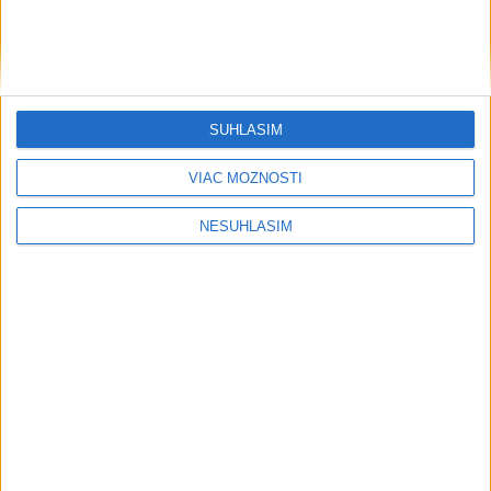
....
SÚHLASÍM
VIAC MOŽNOSTÍ
NESÚHLASÍM
....