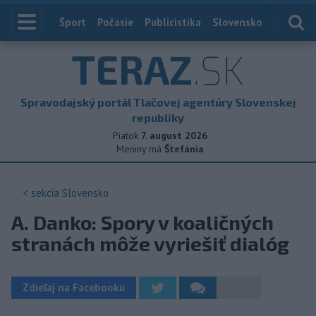
Index
Šport
Počasie
Publicistika
Slovensko
Zahranič
TERAZ
.SK
Spravodajský portál Tlačovej agentúry Slovenskej
republiky
Piatok
7. august 2026
Meniny má
Štefánia
< sekcia
Slovensko
A. Danko: Spory v koaličných
stranách môže vyriešiť dialóg
Zdieľaj na Facebooku