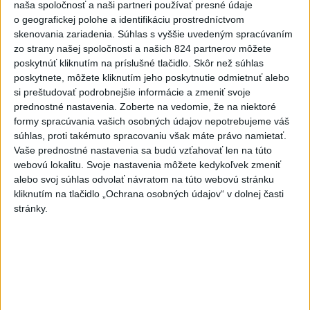
naša spoločnosť a naši partneri používať presné údaje
o geografickej polohe a identifikáciu prostredníctvom
Viac
skenovania zariadenia. Súhlas s vyššie uvedeným spracúvaním
Najčítanejšie
zo strany našej spoločnosti a našich 824 partnerov môžete
poskytnúť kliknutím na príslušné tlačidlo. Skôr než súhlas
6h
24h
7d
poskytnete, môžete kliknutím jeho poskytnutie odmietnuť alebo
si preštudovať podrobnejšie informácie a zmeniť svoje
POŽIAR PRI BRATISLAVE: Plamene pohltili
1
prednostné nastavenia.
Zoberte na vedomie, že na niektoré
skládku odpadu
formy spracúvania vašich osobných údajov nepotrebujeme váš
súhlas, proti takémuto spracovaniu však máte právo namietať.
2
Vaše prednostné nastavenia sa budú vzťahovať len na túto
Po streľbe v škole neďaleko Bangkoku hlásia štyroch
webovú lokalitu. Svoje nastavenia môžete kedykoľvek zmeniť
mŕtvych
alebo svoj súhlas odvolať návratom na túto webovú stránku
3
kliknutím na tlačidlo „Ochrana osobných údajov“ v dolnej časti
Horúčavy vystriedajú búrky: Výstrahy vydali vo viacerých
stránky.
okresoch
4
ČIASTOČNÉ ZATMENIE SLNKA: Pozorovať sa bude dať v
stredu
5
Kruhová križovatka v Poprade v smere z Hozelca bude
hotová budúci rok