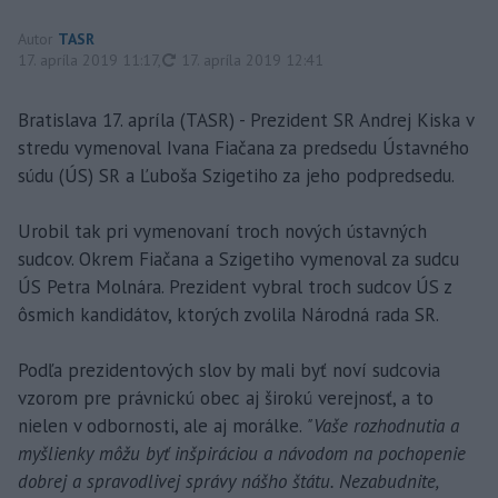
Autor
TASR
aktualizované
17. apríla 2019 11:17
,
17. apríla 2019 12:41
Bratislava 17. apríla (TASR) - Prezident SR Andrej Kiska v
stredu vymenoval Ivana Fiačana za predsedu Ústavného
súdu (ÚS) SR a Ľuboša Szigetiho za jeho podpredsedu.
Urobil tak pri vymenovaní troch nových ústavných
sudcov. Okrem Fiačana a Szigetiho vymenoval za sudcu
ÚS Petra Molnára. Prezident vybral troch sudcov ÚS z
ôsmich kandidátov, ktorých zvolila Národná rada SR.
Podľa prezidentových slov by mali byť noví sudcovia
vzorom pre právnickú obec aj širokú verejnosť, a to
nielen v odbornosti, ale aj morálke.
"Vaše rozhodnutia a
myšlienky môžu byť inšpiráciou a návodom na pochopenie
dobrej a spravodlivej správy nášho štátu. Nezabudnite,