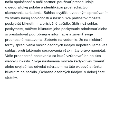
naša spoločnosť a naši partneri používať presné údaje
o geografickej polohe a identifikáciu prostredníctvom
skenovania zariadenia. Súhlas s vyššie uvedeným spracúvaním
zo strany našej spoločnosti a našich 824 partnerov môžete
poskytnúť kliknutím na príslušné tlačidlo. Skôr než súhlas
poskytnete, môžete kliknutím jeho poskytnutie odmietnuť alebo
si preštudovať podrobnejšie informácie a zmeniť svoje
prednostné nastavenia.
Zoberte na vedomie, že na niektoré
formy spracúvania vašich osobných údajov nepotrebujeme váš
súhlas, proti takémuto spracovaniu však máte právo namietať.
Vaše prednostné nastavenia sa budú vzťahovať len na túto
webovú lokalitu. Svoje nastavenia môžete kedykoľvek zmeniť
alebo svoj súhlas odvolať návratom na túto webovú stránku
kliknutím na tlačidlo „Ochrana osobných údajov“ v dolnej časti
stránky.
Na archívnej snímke Ľuboš Szigeti.
Foto: TASR - Pavel Neubauer
Ľuboš Szigeti je predsedom Okresného súdu v Galante.
Na post sudcu Ústavného súdu Slovenskej republiky (ÚS
SR) ho navrhla Slovenská komora exekútorov.