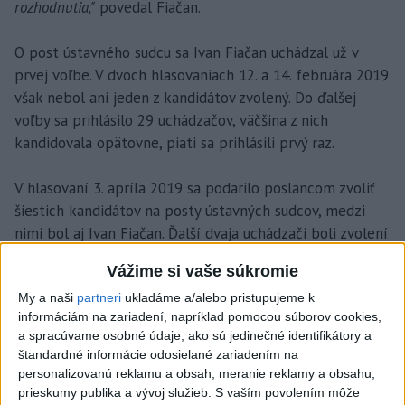
rozhodnutia,"
povedal Fiačan.
O post ústavného sudcu sa Ivan Fiačan uchádzal už v
prvej voľbe. V dvoch hlasovaniach 12. a 14. februára 2019
však nebol ani jeden z kandidátov zvolený. Do ďalšej
voľby sa prihlásilo 29 uchádzačov, väčšina z nich
kandidovala opätovne, piati sa prihlásili prvý raz.
V hlasovaní 3. apríla 2019 sa podarilo poslancom zvoliť
šiestich kandidátov na posty ústavných sudcov, medzi
nimi bol aj Ivan Fiačan. Ďalší dvaja uchádzači boli zvolení
4. apríla. Prezident tak dostal celkovo osem mien, z
Vážime si vaše súkromie
ktorých vybral troch nových ústavných sudcov.
My a naši
partneri
ukladáme a/alebo pristupujeme k
informáciám na zariadení, napríklad pomocou súborov cookies,
Profil Ľuboša Szigetiho
a spracúvame osobné údaje, ako sú jedinečné identifikátory a
štandardné informácie odosielané zariadením na
personalizovanú reklamu a obsah, meranie reklamy a obsahu,
prieskumy publika a vývoj služieb.
S vaším povolením môže