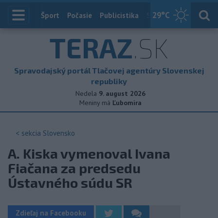
29
°C
Index
Šport
Počasie
Publicistika
Slovensko
Zahranič
TERAZ
.SK
Spravodajský portál Tlačovej agentúry Slovenskej
republiky
Nedela
9. august 2026
Meniny má
Ľubomíra
< sekcia
Slovensko
A. Kiska vymenoval Ivana
Fiačana za predsedu
Ústavného súdu SR
Zdieľaj na Facebooku