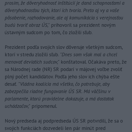
prosím, že dôveryhodnosť inštitúcií je daná schopnosťami a
dôveryhodnosťou tých, ktorí ich tvoria. Preto aj vy a vaše
pôsobenie, rozhodovanie, ale aj komunikácia s verejnosťou
budú tvoriť obraz ÚS,"
prihovoril sa prezident novým
ústavným sudcom po tom, čo zložili sľub.
Prezident podľa svojich slov dôveruje všetkým sudcom,
ktorí v stredu zložili sľub.
"Dnes som však mal a chcel
menovať deviatich sudcov,"
konštatoval. Očakáva preto, že
sa Národnej rade (NR) SR podarí v májovej voľbe zvoliť
plný počet kandidátov. Podľa jeho slov ich chýba ešte
desať.
"Vládna koalícia má všetko, čo potrebuje, aby
zabezpečila riadne fungovanie ÚS SR. Má väčšinu v
parlamente, ktorú pravidelne dokazuje, a má dostatok
uchádzačov,"
pripomenul.
Nový predseda aj podpredseda ÚS SR potvrdili, že sa o
svojich funkciách dozvedeli len pár minút pred