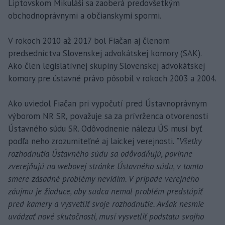
Liptovskom Mikuláši sa zaoberá predovšetkým
obchodnoprávnymi a občianskymi spormi.
V rokoch 2010 až 2017 bol Fiačan aj členom
predsedníctva Slovenskej advokátskej komory (SAK).
Ako člen legislatívnej skupiny Slovenskej advokátskej
komory pre ústavné právo pôsobil v rokoch 2003 a 2004.
Ako uviedol Fiačan pri vypočutí pred Ústavnoprávnym
výborom NR SR, považuje sa za prívrženca otvorenosti
Ústavného súdu SR. Odôvodnenie nálezu ÚS musí byť
podľa neho zrozumiteľné aj laickej verejnosti.
"Všetky
rozhodnutia Ústavného súdu sa odôvodňujú, povinne
zverejňujú na webovej stránke Ústavného súdu, v tomto
smere zásadné problémy nevidím. V prípade verejného
záujmu je žiaduce, aby sudca nemal problém predstúpiť
pred kamery a vysvetliť svoje rozhodnutie. Avšak nesmie
uvádzať nové skutočnosti, musí vysvetliť podstatu svojho