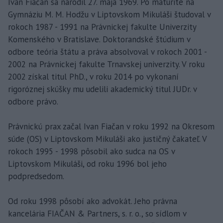
Ivan Fiačan sa narodil 27. mája 1969. Po maturite na
Gymnáziu M. M. Hodžu v Liptovskom Mikuláši študoval v
rokoch 1987 - 1991 na Právnickej fakulte Univerzity
Komenského v Bratislave. Doktorandské štúdium v
odbore teória štátu a práva absolvoval v rokoch 2001 -
2002 na Právnickej fakulte Trnavskej univerzity. V roku
2002 získal titul PhD., v roku 2014 po vykonaní
rigoróznej skúšky mu udelili akademický titul JUDr. v
odbore právo.
Právnickú prax začal Ivan Fiačan v roku 1992 na Okresom
súde (OS) v Liptovskom Mikuláši ako justičný čakateľ. V
rokoch 1995 - 1998 pôsobil ako sudca na OS v
Liptovskom Mikuláši, od roku 1996 bol jeho
podpredsedom.
Od roku 1998 pôsobí ako advokát. Jeho právna
kancelária FIAČAN & Partners, s. r. o., so sídlom v