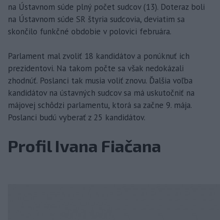
na Ústavnom súde plný počet sudcov (13). Doteraz boli
na Ústavnom súde SR štyria sudcovia, deviatim sa
skončilo funkčné obdobie v polovici februára.
Parlament mal zvoliť 18 kandidátov a ponúknuť ich
prezidentovi. Na takom počte sa však nedokázali
zhodnúť. Poslanci tak musia voliť znovu. Ďalšia voľba
kandidátov na ústavných sudcov sa má uskutočniť na
májovej schôdzi parlamentu, ktorá sa začne 9. mája.
Poslanci budú vyberať z 25 kandidátov.
Profil Ivana Fiačana