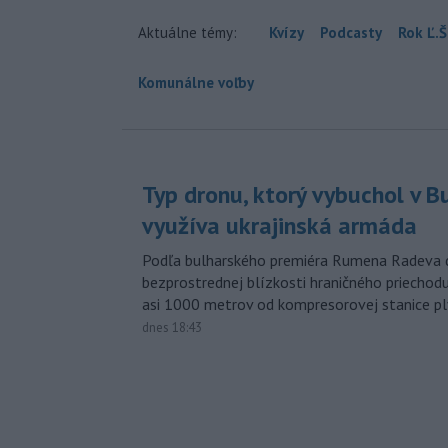
Aktuálne témy:
Kvízy
Podcasty
Rok Ľ.Š
Komunálne voľby
Typ dronu, ktorý vybuchol v B
využíva ukrajinská armáda
Podľa bulharského premiéra Rumena Radeva d
bezprostrednej blízkosti hraničného priech
asi 1000 metrov od kompresorovej stanice p
dnes 18:43