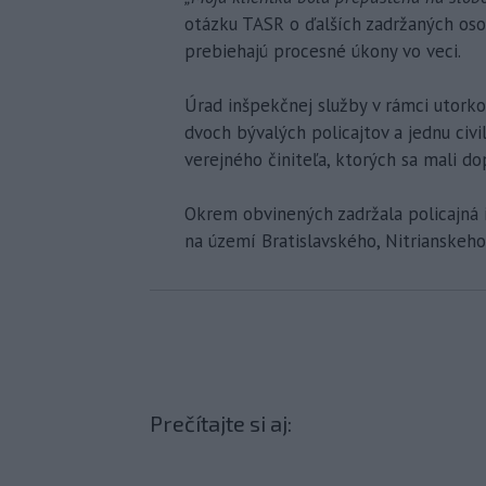
otázku TASR o ďalších zadržaných oso
prebiehajú procesné úkony vo veci.
Úrad inšpekčnej služby v rámci utorkov
dvoch bývalých policajtov a jednu civi
verejného činiteľa, ktorých sa mali d
Okrem obvinených zadržala policajná i
na území Bratislavského, Nitrianskeho
Prečítajte si aj: