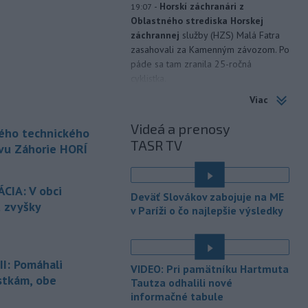
-
Horskí záchranári z
19:07
Oblastného strediska Horskej
záchrannej
služby (HZS) Malá Fatra
zasahovali za Kamenným závozom. Po
páde sa tam zranila 25-ročná
cyklistka.
Viac
-
Po skončení sobotného
18:52
programu podujatia Sahara
Videá a prenosy
kého technického
Slovakia 2026 bol
vo Vojenskom
TASR TV
obvode (VO) Záhorie neďaleko
vu Záhorie HORÍ
Senice zaznamenaný požiar porastu.
Na mieste prebieha intenzívny zásah s
CIA: V obci
cieľom dostať požiar čo najskôr pod
Deväť Slovákov zabojuje na ME
kontrolu a zabrániť jeho ďalšiemu
ú zvyšky
v Paríži o čo najlepšie výsledky
šíreniu.
-
Typ dronu, ktorý sa zrútil v
18:40
Bulharsku, často využíva
ukrajinská
I: Pomáhali
VIDEO: Pri pamätníku Hartmuta
armáda, uviedlo bulharské
stkám, obe
Tautza odhalili nové
ministerstvo vnútra.
informačné tabule