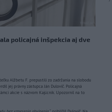
7
a policajná inšpekcia aj dve
teľku Alžbetu F. prepustili zo zadržania na slobodu
dil jej právny zástupca Ján Dulovič. Policajná
v rámci akcie s názvom Kajúcnik. Upozornil na to
odu bez vznesenia obvinenia,“
priblížil Dulovič. Na