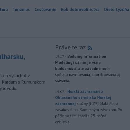
túra
Turizmus
Cestovanie
Rok dobrovoľníctva
Dielo týždňa
Práve teraz
ulharsku,
-
Building Information
19:17
Modeling) už nie je vízia
budúcnosti, ale zásadne
mení
spôsob navrhovania, koordinovania aj
ron vybuchol v
stavania.
odu Kardam s Rumunskom
lynovodu.
-
Horskí záchranári z
19:07
Oblastného strediska Horskej
záchrannej
služby (HZS) Malá Fatra
zasahovali za Kamenným závozom. Po
páde sa tam zranila 25-ročná
cyklistka.