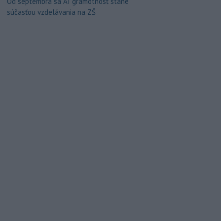
Od septembra sa AI gramotnosť stane
súčasťou vzdelávania na ZŠ