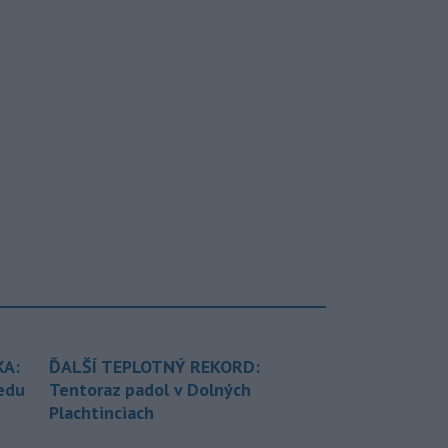
KA:
ĎALŠÍ TEPLOTNÝ REKORD:
redu
Tentoraz padol v Dolných
Plachtinciach