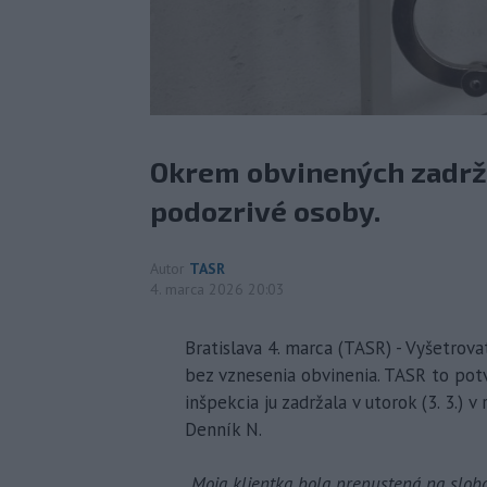
Okrem obvinených zadržal
podozrivé osoby.
Autor
TASR
4. marca 2026 20:03
Bratislava 4. marca (TASR) - Vyšetrova
bez vznesenia obvinenia. TASR to potvr
inšpekcia ju zadržala v utorok (3. 3.) 
Denník N.
„Moja klientka bola prepustená na slob