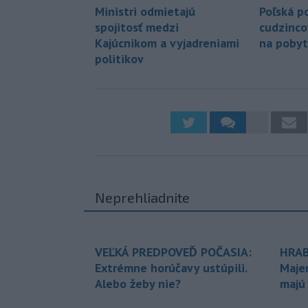
Ministri odmietajú
Poľská po
spojitosť medzi
cudzinco
Kajúcnikom a vyjadreniami
na pobyt
politikov
Neprehliadnite
VEĽKÁ PREDPOVEĎ POČASIA:
HRAB
Extrémne horúčavy ustúpili.
Maje
Alebo žeby nie?
majú