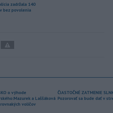
lícia zadržala 140
v bez povolenia
KO o výhode
ČIASTOČNÉ ZATMENIE SLN
rského:Mazurek a Laššáková
Pozorovať sa bude dať v st
 rovnakých voličov