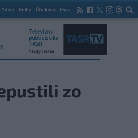
 Odber
Knihy
Útulkovo
Magazín
News Now
Archív
TASR
Televízna
publicistika
TASR
ky
Všetky relácie
epustili zo