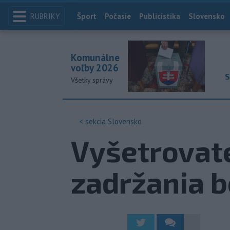
RUBRIKY
Index
Šport
Počasie
Publicistika
Slovensko
Komunálne
voľby 2026
S
Všetky správy
< sekcia
Slovensko
Vyšetrovate
zadržania b