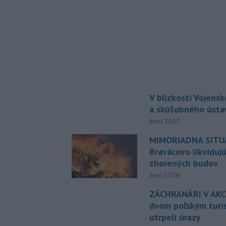
V blízkosti Vojens
a skúšobného ústa
dnes 16:51
MIMORIADNA SITUÁ
Braväcovo likviduj
zhorených budov
dnes 17:06
ZÁCHRANÁRI V AKCI
dvom poľským turi
utrpeli úrazy