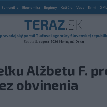
Zahraničie
Ekonomika
Regióny
Kultúra
Veda
Krimi
XML
TERAZ
.SK
pravodajský portál Tlačovej agentúry Slovenskej republi
Sobota
8. august 2026
Meniny má
Oskar
ľku Alžbetu F. pr
ez obvinenia