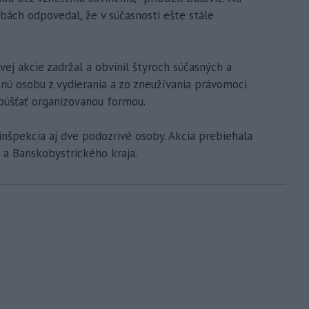
bách odpovedal, že v súčasnosti ešte stále
ej akcie zadržal a obvinil štyroch súčasných a
lnú osobu z vydierania a zo zneužívania právomoci
opúšťať organizovanou formou.
nšpekcia aj dve podozrivé osoby. Akcia prebiehala
 a Banskobystrického kraja.