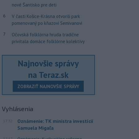
nové Šantisko pre deti
6
V časti Košice-Krásna otvorili park
pomenovaný po kňazovi Semivanovi
7
Očovská folklórna hruda tradične
privítala domáce folklórne kolektívy
Najnovšie správy
na Teraz.sk
ZOBRAZIŤ NAJNOVŠIE SPRÁVY
Vyhlásenia
Oznámenie: TK ministra investícií
17:32
Samuela Migaľa
17:17