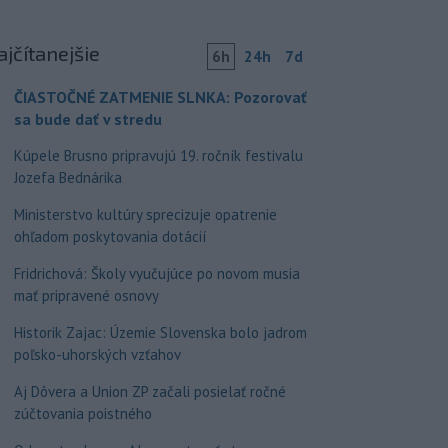
ajčítanejšie
6h
24h
7d
ČIASTOČNÉ ZATMENIE SLNKA: Pozorovať
sa bude dať v stredu
Kúpele Brusno pripravujú 19. ročník festivalu
Jozefa Bednárika
Ministerstvo kultúry sprecizuje opatrenie
ohľadom poskytovania dotácií
Fridrichová: Školy vyučujúce po novom musia
mať pripravené osnovy
Historik Zajac: Územie Slovenska bolo jadrom
poľsko-uhorských vzťahov
Aj Dôvera a Union ZP začali posielať ročné
zúčtovania poistného