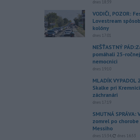
dnes 18:39
VODIČI, POZOR: Fes
Lovestream spôsobu
kolóny
dnes 17:01
NEŠŤASTNÝ PÁD:Zá
pomáhali 25-ročnej
nemocnici
dnes 19:10
MLADÍK VYPADOL Z
Skalke pri Kremnic
záchranári
dnes 17:19
SMUTNÁ SPRÁVA: V
zomrel po chorobe
Messiho
aktualizovan
dnes 15:34
,
dnes 16:53