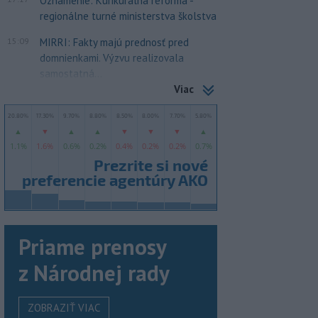
Oznámenie: Kurikurálna reforma -
regionálne turné ministerstva školstva
15:09
MIRRI: Fakty majú prednosť pred
domnienkami. Výzvu realizovala
samostatná...
Viac
Priame prenosy
z Národnej rady
ZOBRAZIŤ VIAC