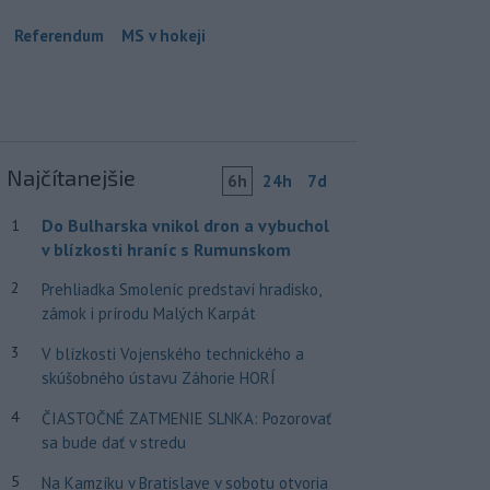
Referendum
MS v hokeji
Najčítanejšie
6h
24h
7d
Do Bulharska vnikol dron a vybuchol
1
v blízkosti hraníc s Rumunskom
2
Prehliadka Smoleníc predstaví hradisko,
zámok i prírodu Malých Karpát
3
V blízkosti Vojenského technického a
skúšobného ústavu Záhorie HORÍ
4
ČIASTOČNÉ ZATMENIE SLNKA: Pozorovať
sa bude dať v stredu
5
Na Kamzíku v Bratislave v sobotu otvoria