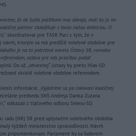
 MS.
oríme, že ak ľudia politikom moc dávajú, mali by ju im
 koaličný partner stotožňuje s touto našou ambíciou. O
i,“
skonštatoval pre TASR Puci s tým, že v
 návrh, ktorým sa má predĺžiť volebné obdobie pre
Nakoľko je na to potrebná novela Ústavy SR, rovnako
referendom, ostáva pre nás prioritou podať
oplnil. Do už
„otvorenej“
ústavy by preto Hlas-SD
ožnosť skrátiť volebné obdobie referendom.
ivosti informácie.
„Vyjadríme sa po rokovaní koaličnej
ancelárie predsedu SNS Andreja Danka Zuzana
í,“
odkázali z tlačového odboru Smeru-SD.
ú radu (NR) SR pred uplynutím volebného obdobia
inulý týždeň ministerstvo spravodlivosti. Návrh
tnom pripomienkovaní. Parlament by sa ľudovým