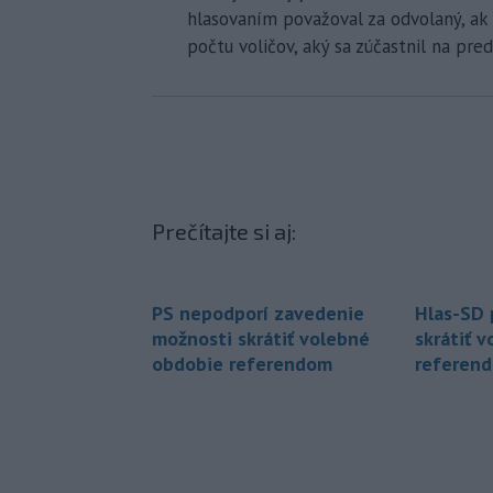
hlasovaním považoval za odvolaný, ak 
počtu voličov, aký sa zúčastnil na pr
Prečítajte si aj:
PS nepodporí zavedenie
Hlas-SD 
možnosti skrátiť volebné
skrátiť 
obdobie referendom
referen