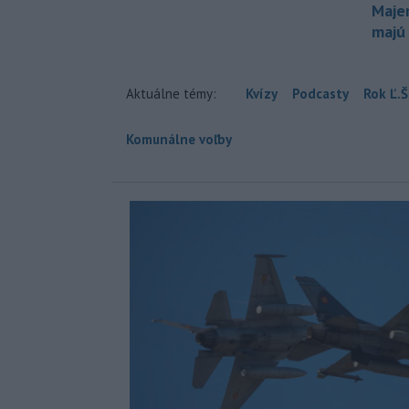
Maje
majú
Aktuálne témy:
Kvízy
Podcasty
Rok Ľ.Š
Komunálne voľby