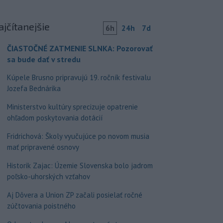
ajčítanejšie
6h
24h
7d
ČIASTOČNÉ ZATMENIE SLNKA: Pozorovať
sa bude dať v stredu
Kúpele Brusno pripravujú 19. ročník festivalu
Jozefa Bednárika
Ministerstvo kultúry sprecizuje opatrenie
ohľadom poskytovania dotácií
Fridrichová: Školy vyučujúce po novom musia
mať pripravené osnovy
Historik Zajac: Územie Slovenska bolo jadrom
poľsko-uhorských vzťahov
Aj Dôvera a Union ZP začali posielať ročné
zúčtovania poistného