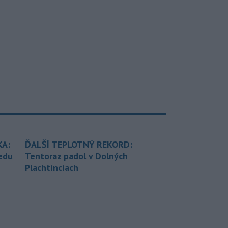
KA:
ĎALŠÍ TEPLOTNÝ REKORD:
redu
Tentoraz padol v Dolných
Plachtinciach