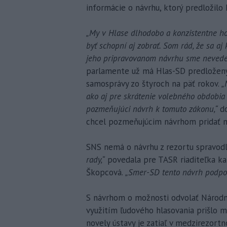
informácie o návrhu, ktorý predložilo
„My v Hlase dlhodobo a konzistentne hov
byť schopní aj zobrať. Som rád, že sa aj
jeho pripravovanom návrhu sme nevedel
parlamente už má Hlas-SD predložený
samosprávy zo štyroch na päť rokov.
„
ako aj pre skrátenie volebného obdobia 
pozmeňujúci návrh k tomuto zákonu,“
d
chcel pozmeňujúcim návrhom pridať m
SNS nemá o návrhu z rezortu spravodl
rady,“
povedala pre TASR riaditeľka k
Škopcová.
„Smer-SD tento návrh podpor
S návrhom o možnosti odvolať Národn
využitím ľudového hlasovania prišlo m
novely ústavy je zatiaľ v medzirezor