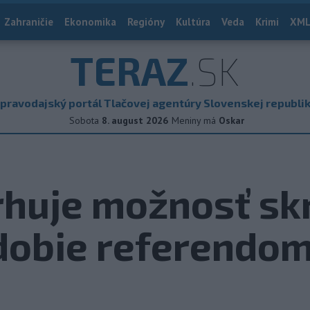
Zahraničie
Ekonomika
Regióny
Kultúra
Veda
Krimi
XML
TERAZ
.SK
pravodajský portál Tlačovej agentúry Slovenskej republi
Sobota
8. august 2026
Meniny má
Oskar
rhuje možnosť skr
dobie referendo