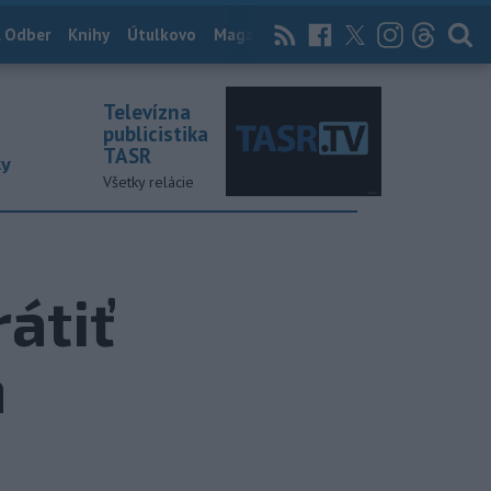
 Odber
Knihy
Útulkovo
Magazín
News Now
Archív
TASR
Televízna
publicistika
TASR
ky
Všetky relácie
átiť
m