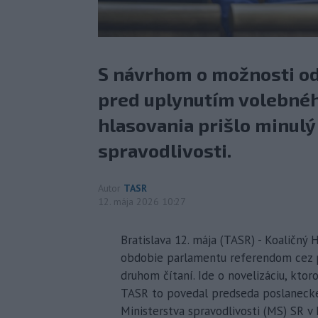
S návrhom o možnosti od
pred uplynutím volebnéh
hlasovania prišlo minulý
spravodlivosti.
Autor
TASR
12. mája 2026 10:27
Bratislava 12. mája (TASR) - Koaličný
obdobie parlamentu referendom cez po
druhom čítaní. Ide o novelizáciu, kto
TASR to povedal predseda poslaneckéh
Ministerstva spravodlivosti (MS) SR v