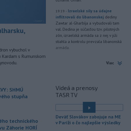
oznámil Omán.
-
Izraelské sily sa údajne
19:19
infiltrovali do libanonskej
dediny
Zawtar al-Gharbíja a vybudovali tam
ulharsku,
val. Dedina je súčasťou tzv. pilotných
zón, izraelská armáda sa z nej v júli
stiahla a kontrolu prevzala libanonská
armáda.
ron vybuchol v
odu Kardam s Rumunskom
-
Building Information
19:17
lynovodu.
Viac
Modeling) už nie je vízia
budúcnosti, ale zásadne
mení
spôsob navrhovania, koordinovania aj
stavania.
Videá a prenosy
VY: SHMÚ
TASR TV
-
Horskí záchranári z
19:07
rvého stupňa
Oblastného strediska Horskej
záchrannej
služby (HZS) Malá Fatra
zasahovali za Kamenným závozom. Po
Deväť Slovákov zabojuje na ME
páde sa tam zranila 25-ročná
kého technického
v Paríži o čo najlepšie výsledky
cyklistka.
vu Záhorie HORÍ