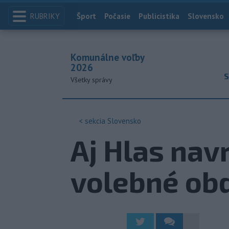
RUBRIKY
Index
Šport
Počasie
Publicistika
Slovensko
Komunálne voľby
2026
S
Všetky správy
< sekcia
Slovensko
Aj Hlas nav
volebné ob