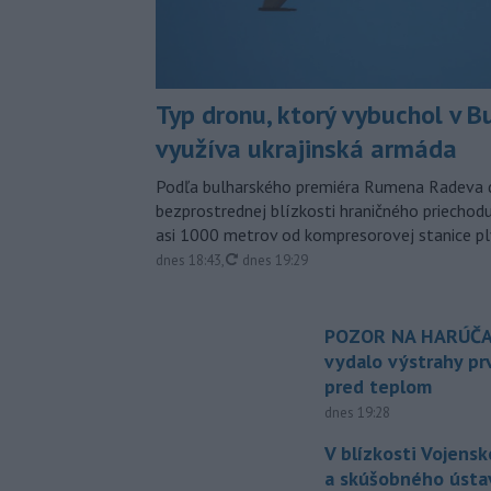
Typ dronu, ktorý vybuchol v B
využíva ukrajinská armáda
Podľa bulharského premiéra Rumena Radeva d
bezprostrednej blízkosti hraničného priech
asi 1000 metrov od kompresorovej stanice p
aktualizované
dnes 18:43
,
dnes 19:29
POZOR NA HARÚČA
vydalo výstrahy p
pred teplom
dnes 19:28
V blízkosti Vojens
a skúšobného ústa