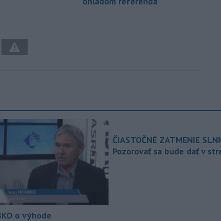
ohľadom referenda
ČIASTOČNÉ ZATMENIE SLN
Pozorovať sa bude dať v st
KO o výhode