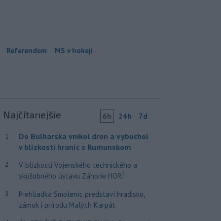
Referendum
MS v hokeji
Najčítanejšie
6h
24h
7d
Do Bulharska vnikol dron a vybuchol
1
v blízkosti hraníc s Rumunskom
2
V blízkosti Vojenského technického a
skúšobného ústavu Záhorie HORÍ
3
Prehliadka Smoleníc predstaví hradisko,
zámok i prírodu Malých Karpát