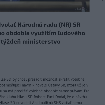
7
volať Národnú radu (NR) SR
o obdobia využitím ľudového
 týždeň ministerstvo
 Hlas-SD by chcel presadiť možnosť skrátiť volebné
zmeňujúci návrh k novele Ústavy SR, ktorá už je v
rou sa má predĺžiť volebné obdobie samosprávam. Pre
o klubu Hlasu-SD Róbert Puci. Dodal, že o návrhu
 Hlase-SD nevedeli. Ani koaličná SNS zatiaľ nemá