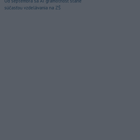
Od septembra sa AI gramotnosť stane
súčasťou vzdelávania na ZŠ