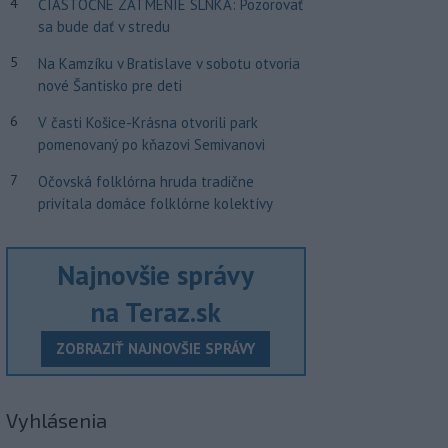
4
ČIASTOČNÉ ZATMENIE SLNKA: Pozorovať
sa bude dať v stredu
5
Na Kamzíku v Bratislave v sobotu otvoria
nové Šantisko pre deti
6
V časti Košice-Krásna otvorili park
pomenovaný po kňazovi Semivanovi
7
Očovská folklórna hruda tradične
privítala domáce folklórne kolektívy
Najnovšie správy
na Teraz.sk
ZOBRAZIŤ NAJNOVŠIE SPRÁVY
Vyhlásenia