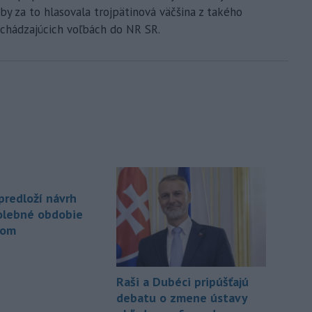
by za to hlasovala trojpätinová väčšina z takého
edchádzajúcich voľbách do NR SR.
predloží návrh
volebné obdobie
dom
Raši a Dubéci pripúšťajú
debatu o zmene ústavy