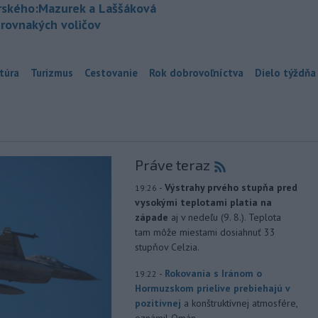
rského:Mazurek a Laššáková
 rovnakých voličov
túra
Turizmus
Cestovanie
Rok dobrovoľníctva
Dielo týždňa
Práve teraz
-
Výstrahy prvého stupňa pred
19:26
vysokými teplotami platia na
západe
aj v nedeľu (9. 8.). Teplota
tam môže miestami dosiahnuť 33
stupňov Celzia.
-
Rokovania s Iránom o
19:22
Hormuzskom prielive prebiehajú v
pozitívnej
a konštruktívnej atmosfére,