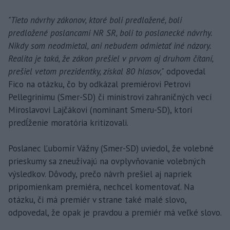
"Tieto návrhy zákonov, ktoré boli predložené, boli
predložené poslancami NR SR, boli to poslanecké návrhy.
Nikdy som neodmietal, ani nebudem odmietať iné názory.
Realita je taká, že zákon prešiel v prvom aj druhom čítaní,
prešiel vetom prezidentky, získal 80 hlasov,"
odpovedal
Fico na otázku, čo by odkázal premiérovi Petrovi
Pellegrinimu (Smer-SD) či ministrovi zahraničných vecí
Miroslavovi Lajčákovi (nominant Smeru-SD), ktorí
predĺženie moratória kritizovali.
Poslanec Ľubomír Vážny (Smer-SD) uviedol, že volebné
prieskumy sa zneužívajú na ovplyvňovanie volebných
výsledkov. Dôvody, prečo návrh prešiel aj napriek
pripomienkam premiéra, nechcel komentovať. Na
otázku, či má premiér v strane také malé slovo,
odpovedal, že opak je pravdou a premiér má veľké slovo.