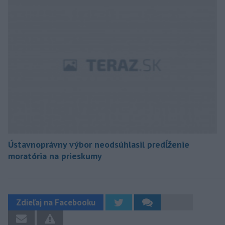
Ústavnoprávny výbor neodsúhlasil predĺženie
moratória na prieskumy
Zdieľaj na Facebooku