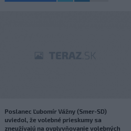
Poslanec Ľubomír Vážny (Smer-SD)
uviedol, že volebné prieskumy sa
zneužívajú na ovplyvňovanie volebných