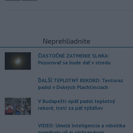
Neprehliadnite
ČIASTOČNÉ ZATMENIE SLNKA:
Pozorovať sa bude dať v stredu
ĎALŠÍ TEPLOTNÝ REKORD: Tentoraz
padol v Dolných Plachtinciach
V Budapešti opäť padol teplotný
rekord, tretí za päť týždňov
VIDEO: Umelá inteligencia a robotika
pomáhajú už aj záchranárom