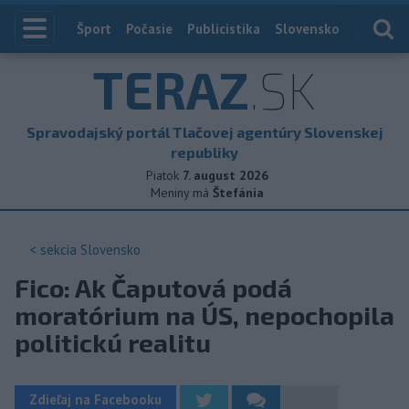
Index
Šport
Počasie
Publicistika
Slovensko
Zahranič
TERAZ
.SK
Spravodajský portál Tlačovej agentúry Slovenskej
republiky
Piatok
7. august 2026
Meniny má
Štefánia
< sekcia
Slovensko
Fico: Ak Čaputová podá
moratórium na ÚS, nepochopila
politickú realitu
Zdieľaj na Facebooku