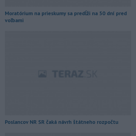
Moratórium na prieskumy sa predĺži na 50 dní pred
voľbami
Poslancov NR SR čaká návrh štátneho rozpočtu