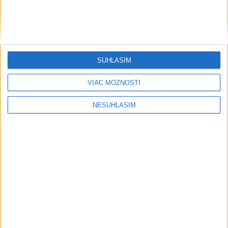
HZS: Horskí záchranári pomohli v Západných Tatrách
zranenému turistovi
Príčina zdravotných problémov návštevníkov kúpaliska je
stále nejasná
SÚHLASÍM
VIAC MOŽNOSTÍ
NESÚHLASÍM
Neprehliadnite
NOVÝ DOMOV: Medveď Artur z
košickej zoo odchádza za hranice
Orbánová telefonovala s Blanárom a
Tarabom o pomoci na Dunaji