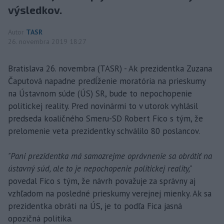
výsledkov.
Autor
TASR
26. novembra 2019 18:27
Bratislava 26. novembra (TASR) - Ak prezidentka Zuzana
Čaputová napadne predĺženie moratória na prieskumy
na Ústavnom súde (ÚS) SR, bude to nepochopenie
politickej reality. Pred novinármi to v utorok vyhlásil
predseda koaličného Smeru-SD Robert Fico s tým, že
prelomenie veta prezidentky schválilo 80 poslancov.
"Pani prezidentka má samozrejme oprávnenie sa obrátiť na
ústavný súd, ale to je nepochopenie politickej reality,"
povedal Fico s tým, že návrh považuje za správny aj
vzhľadom na posledné prieskumy verejnej mienky. Ak sa
prezidentka obráti na ÚS, je to podľa Fica jasná
opozičná politika.