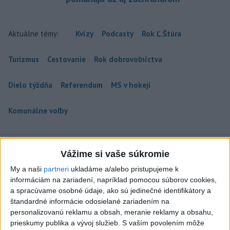
Aktuálne témy:
Kvízy
Podcasty
Rok Ľ.Štúra
Turizmus
Cestovanie
Rok dobrovoľníctva
Dielo týždňa
Referendum
MS v hokeji
Komunálne voľby
Vážime si vaše súkromie
My a naši
partneri
ukladáme a/alebo pristupujeme k
VEĽKÁ PREDPOVEĎ POČASIA: Extrémne
informáciám na zariadení, napríklad pomocou súborov cookies,
horúčavy ustúpili. Alebo žeby nie?
a spracúvame osobné údaje, ako sú jedinečné identifikátory a
štandardné informácie odosielané zariadením na
Teraz.sk prináša predpoveď počasia na nasledujúci týždeň.
personalizovanú reklamu a obsah, meranie reklamy a obsahu,
dnes 16:00
prieskumy publika a vývoj služieb.
S vaším povolením môže