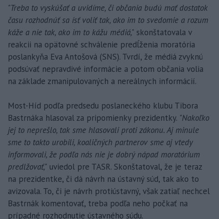
"Treba to vyskúšať a uvidíme, či občania budú mať dostatok
času rozhodnúť sa ísť voliť tak, ako im to svedomie a rozum
káže a nie tak, ako im to kážu médiá,"
skonštatovala v
reakcii na opätovné schválenie predĺženia moratória
poslankyňa Eva Antošová (SNS). Tvrdí, že médiá zvyknú
podsúvať nepravdivé informácie a potom občania volia
na základe zmanipulovaných a nereálnych informácií.
Most-Híd podľa predsedu poslaneckého klubu Tibora
Bastrnáka hlasoval za pripomienky prezidentky.
"Nakoľko
jej to neprešlo, tak sme hlasovali proti zákonu. Aj minule
sme to takto urobili, koaličných partnerov sme aj vtedy
informovali, že podľa nás nie je dobrý nápad moratórium
predlžovať,"
uviedol pre TASR. Skonštatoval, že je teraz
na prezidentke, či dá návrh na ústavný súd, tak ako to
avizovala. To, či je návrh protiústavný, však zatiaľ nechcel
Bastrnák komentovať, treba podľa neho počkať na
prípadné rozhodnutie ústavného súdu.