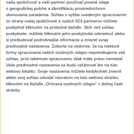
naša spoločnosť a naši partneri používať presné údaje
Prezident: Násilie páchané pre
o geografickej polohe a identifikáciu prostredníctvom
rasovú nenávisť treba odsúdiť v
skenovania zariadenia. Súhlas s vyššie uvedeným spracúvaním
zárodku
zo strany našej spoločnosti a našich 824 partnerov môžete
poskytnúť kliknutím na príslušné tlačidlo. Skôr než súhlas
dnes 12:33
poskytnete, môžete kliknutím jeho poskytnutie odmietnuť alebo
POŽIAR V SLOVNAFTE: Došlo k
si preštudovať podrobnejšie informácie a zmeniť svoje
narušeniu jednej z nádrží
prednostné nastavenia.
Zoberte na vedomie, že na niektoré
formy spracúvania vašich osobných údajov nepotrebujeme váš
aktualizované
dnes 14:20
,
dnes 15:46
súhlas, proti takémuto spracovaniu však máte právo namietať.
Pri požiari lesného porastu v
Vaše prednostné nastavenia sa budú vzťahovať len na túto
Trstíne zasahuje takmer 50
webovú lokalitu. Svoje nastavenia môžete kedykoľvek zmeniť
hasičov
alebo svoj súhlas odvolať návratom na túto webovú stránku
kliknutím na tlačidlo „Ochrana osobných údajov“ v dolnej časti
aktualizované
dnes 20:21
,
dnes 21:05
stránky.
A. Danko vylúčil, že by sa SNS
pred voľbami spájala, avizuje
zmeny
dnes 18:51
Senát USA schválil zákon o