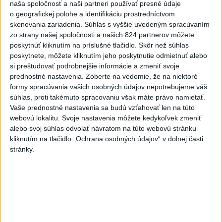
dnes 19:15
naša spoločnosť a naši partneri používať presné údaje
o geografickej polohe a identifikáciu prostredníctvom
Twente deklasovalo DAC 6:0 v
skenovania zariadenia. Súhlas s vyššie uvedeným spracúvaním
prvom zápase 3. predkola
zo strany našej spoločnosti a našich 824 partnerov môžete
dnes 22:03
poskytnúť kliknutím na príslušné tlačidlo. Skôr než súhlas
poskytnete, môžete kliknutím jeho poskytnutie odmietnuť alebo
Slovenskí hádzanári zdolali
si preštudovať podrobnejšie informácie a zmeniť svoje
Taliansko 38:37
prednostné nastavenia.
Zoberte na vedomie, že na niektoré
formy spracúvania vašich osobných údajov nepotrebujeme váš
aktualizované
dnes 16:28
,
dnes 19:55
súhlas, proti takémuto spracovaniu však máte právo namietať.
Vaše prednostné nastavenia sa budú vzťahovať len na túto
Práve teraz
webovú lokalitu. Svoje nastavenia môžete kedykoľvek zmeniť
alebo svoj súhlas odvolať návratom na túto webovú stránku
-
Pri pobreží Ománu hrozí ekologická katastrofa pre únik
21:58
kliknutím na tlačidlo „Ochrana osobných údajov“ v dolnej časti
čoraz
väčšieho množstva ropy z tankera, ktorý narazil na plytčinu v
stránky.
blízkosti prírodnej rezervácie.
Viac
Videá a prenosy TASR TV
Deväť Slovákov zabojuje na ME v Paríži
o čo najlepšie výsledky