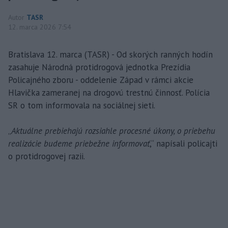
Autor
TASR
12. marca 2026 7:54
Bratislava 12. marca (TASR) - Od skorých ranných hodín
zasahuje Národná protidrogová jednotka Prezídia
Policajného zboru - oddelenie Západ v rámci akcie
Hlavička zameranej na drogovú trestnú činnosť. Polícia
SR o tom informovala na sociálnej sieti.
„
Aktuálne prebiehajú rozsiahle procesné úkony, o priebehu
realizácie budeme priebežne informovať
,“ napísali policajti
o protidrogovej razii.