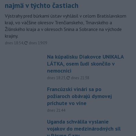
najmä v týchto častiach
Výstrahy pred búrkami ústav vyhlásil v celom Bratislavskom
kraji, vo väčšine okresov Trenčianskeho, Trnavského a
Žilinského kraja a v okresoch Snina a Sobrance na východe
krajiny.
aktualizované
dnes 18:54
,
dnes 19:09
Na kúpalisku Diakovce UNIKALA
LÁTKA, osem ľudí skončilo v
nemocnici
aktualizované
dnes 18:23
,
dnes 21:38
Francúzski vinári sa po
požiaroch obávajú dymovej
príchute vo víne
dnes 21:44
Uganda schválila vyslanie
vojakov do medzinárodných síl
v Pásme Gazy