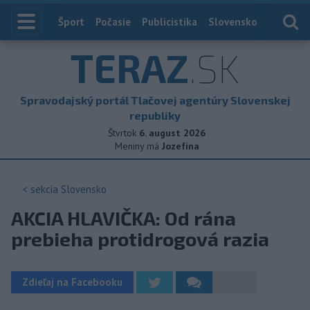
Index
Šport
Počasie
Publicistika
Slovensko
Zahranič
TERAZ
.SK
Spravodajský portál Tlačovej agentúry Slovenskej
republiky
Štvrtok
6. august 2026
Meniny má
Jozefína
< sekcia
Slovensko
AKCIA HLAVIČKA: Od rána
prebieha protidrogová razia
Zdieľaj na Facebooku