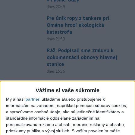
dnes 20:49
Pre únik ropy z tankera pri
Ománe hrozí ekologická
katastrofa
dnes 21:59
Ráž: Podpísali sme zmluvu k
dokumentácii obnovy hlavnej
stanice
dnes 15:26
KDH žiada ministra vnútra o
vysvetlenie nákupu
Vážime si vaše súkromie
kamerových systémov
My a naši
partneri
ukladáme a/alebo pristupujeme k
dnes 17:40
informáciám na zariadení, napríklad pomocou súborov cookies,
a spracúvame osobné údaje, ako sú jedinečné identifikátory a
V Budapešti opäť padol
štandardné informácie odosielané zariadením na
teplotný rekord, tretí za päť
personalizovanú reklamu a obsah, meranie reklamy a obsahu,
týždňov
prieskumy publika a vývoj služieb.
S vaším povolením môže