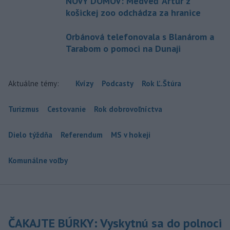
NOVÝ DOMOV: Medveď Artur z
košickej zoo odchádza za hranice
Orbánová telefonovala s Blanárom a
Tarabom o pomoci na Dunaji
Aktuálne témy:
Kvízy
Podcasty
Rok Ľ.Štúra
Turizmus
Cestovanie
Rok dobrovoľníctva
Dielo týždňa
Referendum
MS v hokeji
Komunálne voľby
ČAKAJTE BÚRKY: Vyskytnú sa do polnoci