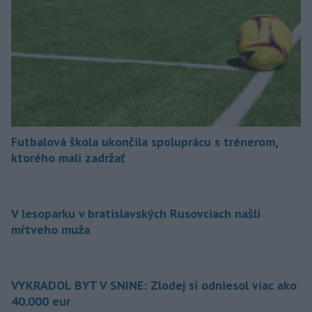
Futbalová škola ukončila spoluprácu s trénerom,
ktorého mali zadržať
V lesoparku v bratislavských Rusovciach našli
mŕtveho muža
VYKRADOL BYT V SNINE: Zlodej si odniesol viac ako
40.000 eur