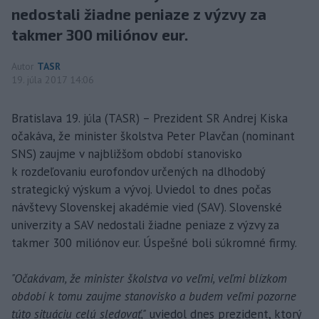
nedostali žiadne peniaze z výzvy za
takmer 300 miliónov eur.
Autor
TASR
19. júla 2017 14:06
Bratislava 19. júla (TASR) – Prezident SR Andrej Kiska
očakáva, že minister školstva Peter Plavčan (nominant
SNS) zaujme v najbližšom období stanovisko
k rozdeľovaniu eurofondov určených na dlhodobý
strategický výskum a vývoj. Uviedol to dnes počas
návštevy Slovenskej akadémie vied (SAV). Slovenské
univerzity a SAV nedostali žiadne peniaze z výzvy za
takmer 300 miliónov eur. Úspešné boli súkromné firmy.
"Očakávam, že minister školstva vo veľmi, veľmi blízkom
období k tomu zaujme stanovisko a budem veľmi pozorne
túto situáciu celú sledovať,"
uviedol dnes prezident, ktorý