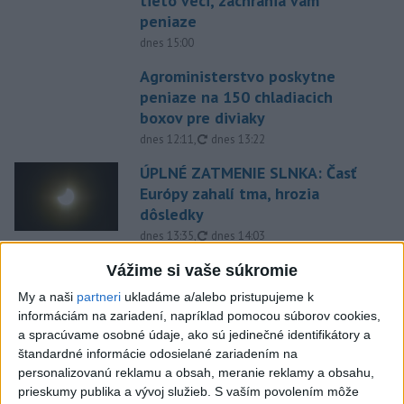
tieto veci, zachránia vám
peniaze
dnes 15:00
Agroministerstvo poskytne
peniaze na 150 chladiacich
boxov pre diviaky
aktualizované
dnes 12:11
,
dnes 13:22
ÚPLNÉ ZATMENIE SLNKA: Časť
Európy zahalí tma, hrozia
dôsledky
aktualizované
dnes 13:35
,
dnes 14:03
Taraba s Takáčom podpísali
Vážime si vaše súkromie
memorandum o prechode
My a naši
partneri
ukladáme a/alebo pristupujeme k
pozemkov pod NP
informáciám na zariadení, napríklad pomocou súborov cookies,
aktualizované
dnes 13:26
,
dnes 14:05
a spracúvame osobné údaje, ako sú jedinečné identifikátory a
štandardné informácie odosielané zariadením na
EXTRÉMNE HORÚČAVY: Takéto
personalizovanú reklamu a obsah, meranie reklamy a obsahu,
môžu byť dôsledky
prieskumy publika a vývoj služieb.
S vaším povolením môže