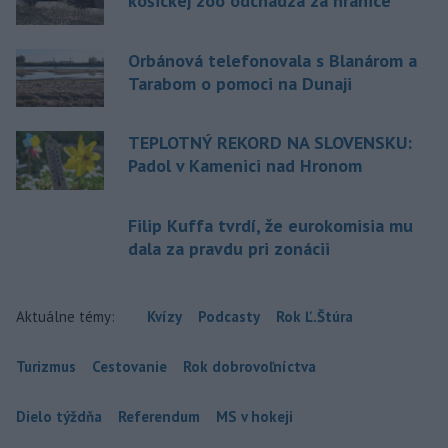
košickej zoo odchádza za hranice
Orbánová telefonovala s Blanárom a
Tarabom o pomoci na Dunaji
TEPLOTNÝ REKORD NA SLOVENSKU:
Padol v Kamenici nad Hronom
Filip Kuffa tvrdí, že eurokomisia mu
dala za pravdu pri zonácii
Aktuálne témy:
Kvízy
Podcasty
Rok Ľ.Štúra
Turizmus
Cestovanie
Rok dobrovoľníctva
Dielo týždňa
Referendum
MS v hokeji