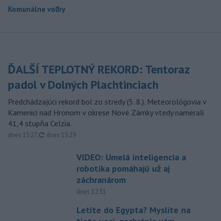
Komunálne voľby
ĎALŠÍ TEPLOTNÝ REKORD: Tentoraz
padol v Dolných Plachtinciach
Predchádzajúci rekord bol zo stredy (5. 8.). Meteorológovia v
Kamenici nad Hronom v okrese Nové Zámky vtedy namerali
41,4 stupňa Celzia.
aktualizované
dnes 15:27
,
dnes 15:29
VIDEO: Umelá inteligencia a
robotika pomáhajú už aj
záchranárom
dnes 12:31
Letíte do Egypta? Myslite na