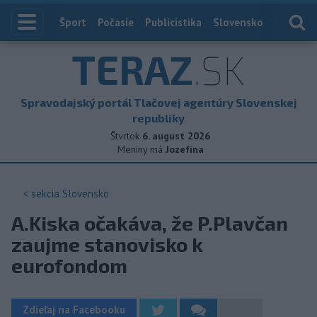
Index
Šport
Počasie
Publicistika
Slovensko
Zahranič
TERAZ
.SK
Spravodajský portál Tlačovej agentúry Slovenskej
republiky
Štvrtok
6. august 2026
Meniny má
Jozefína
< sekcia
Slovensko
A.Kiska očakáva, že P.Plavčan
zaujme stanovisko k
eurofondom
Zdieľaj na Facebooku