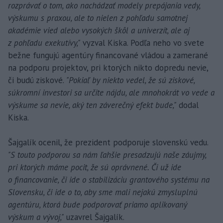
rozprávať o tom, ako nachádzať modely prepájania vedy,
výskumu s praxou, ale to nielen z pohľadu samotnej
akadémie vied alebo vysokých škôl a univerzít, ale aj
z pohľadu exekutívy,"
vyzval Kiska. Podľa neho vo svete
bežne fungujú agentúry financované vládou a zamerané
na podporu projektov, pri ktorých nikto dopredu nevie,
či budú ziskové.
"Pokiaľ by niekto vedel, že sú ziskové,
súkromní investori sa určite nájdu, ale mnohokrát vo vede a
výskume sa nevie, aký ten záverečný efekt bude,"
dodal
Kiska.
Šajgalík ocenil, že prezident podporuje slovenskú vedu.
"S touto podporou sa nám ľahšie presadzujú naše záujmy,
pri ktorých máme pocit, že sú oprávnené. Či už ide
o financovanie, či ide o stabilizáciu grantového systému na
Slovensku, či ide o to, aby sme mali nejakú zmysluplnú
agentúru, ktorá bude podporovať priamo aplikovaný
výskum a vývoj,"
uzavrel Šajgalík.