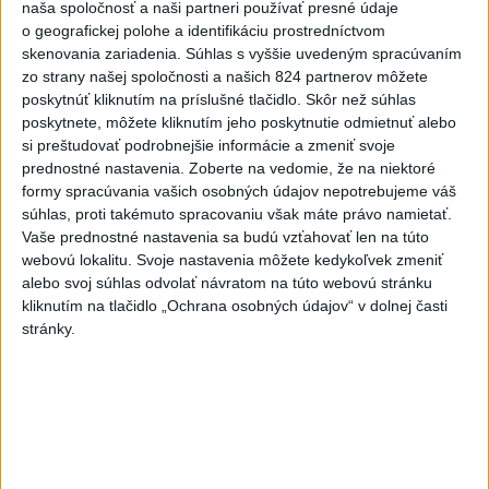
dnes 14:34
naša spoločnosť a naši partneri používať presné údaje
o geografickej polohe a identifikáciu prostredníctvom
Západný Balkán sužujú
skenovania zariadenia. Súhlas s vyššie uvedeným spracúvaním
rozsiahle požiare, teploty
zo strany našej spoločnosti a našich 824 partnerov môžete
poskytnúť kliknutím na príslušné tlačidlo. Skôr než súhlas
stúpli na 40 stupňov
poskytnete, môžete kliknutím jeho poskytnutie odmietnuť alebo
dnes 13:00
si preštudovať podrobnejšie informácie a zmeniť svoje
Vozinha dostal veľkolepú
prednostné nastavenia.
Zoberte na vedomie, že na niektoré
formy spracúvania vašich osobných údajov nepotrebujeme váš
prezentáciu, dres mu priniesol
súhlas, proti takémuto spracovaniu však máte právo namietať.
parašutista
Vaše prednostné nastavenia sa budú vzťahovať len na túto
dnes 11:40
webovú lokalitu. Svoje nastavenia môžete kedykoľvek zmeniť
alebo svoj súhlas odvolať návratom na túto webovú stránku
Deväť Slovákov zabojuje na ME
kliknutím na tlačidlo „Ochrana osobných údajov“ v dolnej časti
v Paríži o čo najlepšie výsledky
stránky.
dnes 13:05
Práve teraz
-
Meteorológovia zo Slovenského hydrometeorologického
15:25
ústavu
(SHMÚ) vo štvrtok opäť zaznamenali nový absolútny rekord
teploty vzduchu. V Dolných Plachtinciach v okrese Veľký Krtíš dosiahla