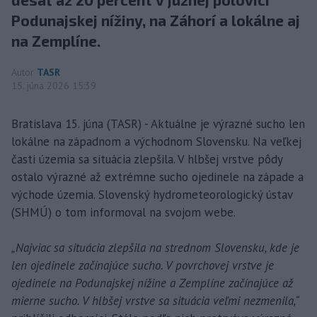
Podunajskej nížiny, na Záhorí a lokálne aj
na Zemplíne.
Autor
TASR
15. júna 2026 15:39
Bratislava 15. júna (TASR) - Aktuálne je výrazné sucho len
lokálne na západnom a východnom Slovensku. Na veľkej
časti územia sa situácia zlepšila. V hlbšej vrstve pôdy
ostalo výrazné až extrémne sucho ojedinele na západe a
východe územia. Slovenský hydrometeorologický ústav
(SHMÚ) o tom informoval na svojom webe.
„Najviac sa situácia zlepšila na strednom Slovensku, kde je
len ojedinele začínajúce sucho. V povrchovej vrstve je
ojedinele na Podunajskej nížine a Zemplíne začínajúce až
mierne sucho. V hlbšej vrstve sa situácia veľmi nezmenila,“