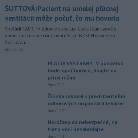
ŠUTTOVÁ:Pacient na umelej pľúcnej
ventilácii môže počuť, čo mu hovoria
V relácii TASR TV Zdravie diskutuje Lucia Illanitzová s
námestníčkou pre ošetrovateľstvo NÚSCH Gabrielou
Šuttovou.
dnes 12:30
PLATIA VÝSTRAHY: V pondelok
bude opäť horúco, dbajte na
pitný režim
dnes 7:17
Žilinka rokoval s predstaviteľmi
odborových organizácií lekárov
dnes 12:21
Horúčavy sú nebezpečné, na
tieto veci nezabúdajte
dnes 11:47