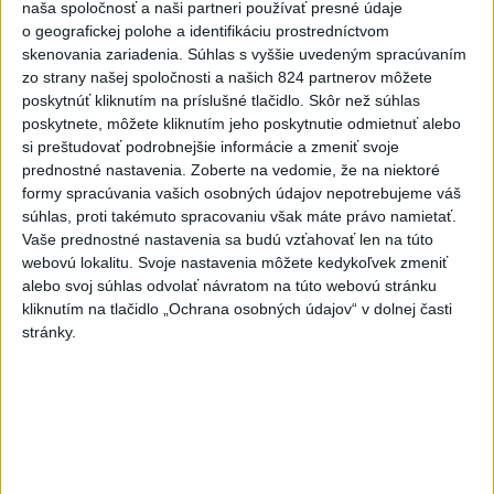
Viac
naša spoločnosť a naši partneri používať presné údaje
Najčítanejšie
o geografickej polohe a identifikáciu prostredníctvom
skenovania zariadenia. Súhlas s vyššie uvedeným spracúvaním
6h
24h
7d
zo strany našej spoločnosti a našich 824 partnerov môžete
poskytnúť kliknutím na príslušné tlačidlo. Skôr než súhlas
MLADÍK VYPADOL Z FERRATY: Na Skalke
poskytnete, môžete kliknutím jeho poskytnutie odmietnuť alebo
1
si preštudovať podrobnejšie informácie a zmeniť svoje
pri Kremnici zasahovali záchranári
prednostné nastavenia.
Zoberte na vedomie, že na niektoré
formy spracúvania vašich osobných údajov nepotrebujeme váš
2
DRÁMA V PARLAMENTE: Poslankyňa hádzala do
súhlas, proti takémuto spracovaniu však máte právo namietať.
premiéra vajíčka
Vaše prednostné nastavenia sa budú vzťahovať len na túto
webovú lokalitu. Svoje nastavenia môžete kedykoľvek zmeniť
3
Tragická nehoda: Prevrátil sa čln, zahynula žena a jej 5-
alebo svoj súhlas odvolať návratom na túto webovú stránku
mesačná dcéra
kliknutím na tlačidlo „Ochrana osobných údajov“ v dolnej časti
stránky.
4
Česká vláda uvažuje nad zvýšením valorizácie dôchodkov
na dvojnásobok
5
ÚTOK MEDVEĎA: V Turanoch pri zjazde z D1 našli
zraneného muža
6
Kuffa: Medvedicu, ktorá zaútočila na človeka pri