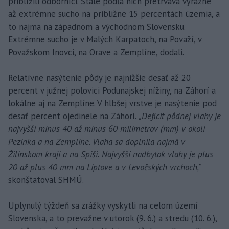
priblížili odborníci. Stále podľa nich pretrváva výrazné
až extrémne sucho na približne 15 percentách územia, a
to najmä na západnom a východnom Slovensku.
Extrémne sucho je v Malých Karpatoch, na Považí, v
Považskom Inovci, na Orave a Zemplíne, dodali.
Relatívne nasýtenie pôdy je najnižšie desať až 20
percent v južnej polovici Podunajskej nížiny, na Záhorí a
lokálne aj na Zemplíne. V hlbšej vrstve je nasýtenie pod
desať percent ojedinele na Záhorí.
„Deficit pôdnej vlahy je
najvyšší mínus 40 až mínus 60 milimetrov (mm) v okolí
Pezinka a na Zemplíne. Vlaha sa doplnila najmä v
Žilinskom kraji a na Spiši. Najvyšší nadbytok vlahy je plus
20 až plus 40 mm na Liptove a v Levočských vrchoch,“
skonštatoval SHMÚ.
Uplynulý týždeň sa zrážky vyskytli na celom území
Slovenska, a to prevažne v utorok (9. 6.) a stredu (10. 6.),