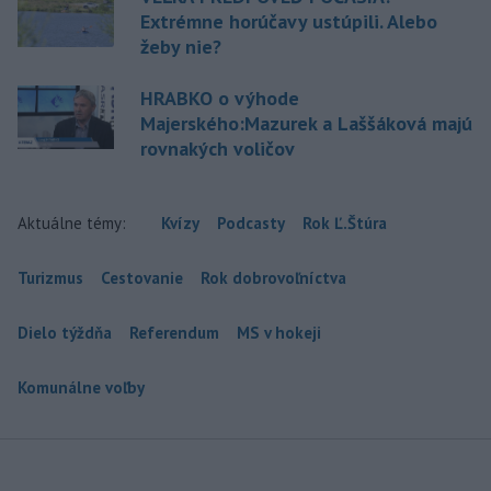
Extrémne horúčavy ustúpili. Alebo
žeby nie?
HRABKO o výhode
Majerského:Mazurek a Laššáková majú
rovnakých voličov
Aktuálne témy:
Kvízy
Podcasty
Rok Ľ.Štúra
Turizmus
Cestovanie
Rok dobrovoľníctva
Dielo týždňa
Referendum
MS v hokeji
Komunálne voľby