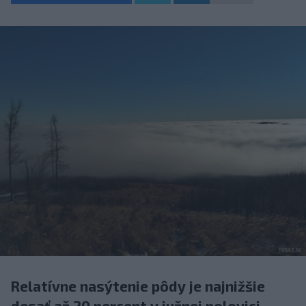
Relatívne nasýtenie pôdy je najnižšie
desať až 20 percent v južnej polovici