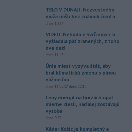
TELO V DUNAJI: Nezvestného
muža našli bez známok života
dnes 10:34
VIDEO: Nehoda v Svrčinovci si
vyžiadala päť zranených, z toho
dve deti
dnes 11:13
Únia miest vyzýva štát, aby
bral klimatickú zmenu s plnou
vážnosťou
aktualizované
dnes 11:15
,
dnes 12:13
Ceny energií na burzách opäť
mierne klesli, naďalej zostávajú
vysoké
dnes 9:53
Káder Košíc je kompletný a