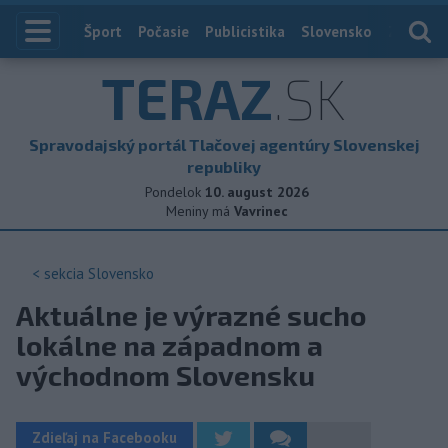
Index
Šport
Počasie
Publicistika
Slovensko
Zahranič
TERAZ
.SK
Spravodajský portál Tlačovej agentúry Slovenskej
republiky
Pondelok
10. august 2026
Meniny má
Vavrinec
< sekcia
Slovensko
Aktuálne je výrazné sucho
lokálne na západnom a
východnom Slovensku
Zdieľaj na Facebooku