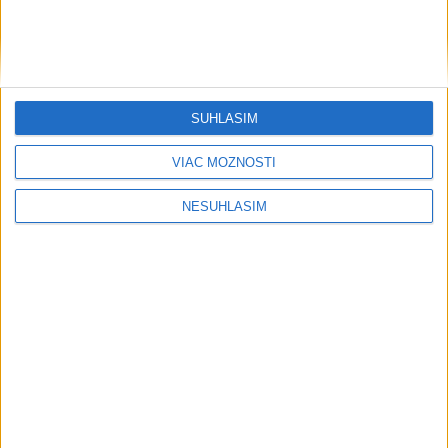
SÚHLASÍM
VIAC MOŽNOSTÍ
NESÚHLASÍM
....