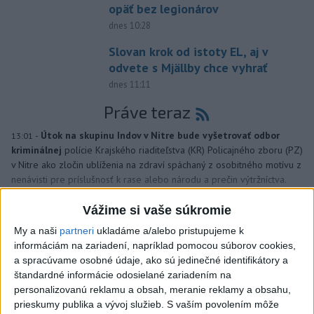
opäť bez legionárov
dnes 10:28
Slovan krok od istoty EL, aj v
odvete s Mjällby chce vyhrať
dnes 11:11
Práve teraz
-
Útok na skupinu Indov v Nitre bude vyšetrovať odbor
13:01
kriminálnej
polície Krajského riaditeľstva (KR) Policajného zboru (PZ)
v Nitre ako zločin ublíženia na zdraví spáchaný z osobitného motívu z
nenávisti pre príslušnosť k rase alebo národu a prečin výtržníctva.
Vážime si vaše súkromie
Viac
Videá a prenosy TASR TV
My a naši
partneri
ukladáme a/alebo pristupujeme k
informáciám na zariadení, napríklad pomocou súborov cookies,
Deväť Slovákov zabojuje na ME v Paríži
a spracúvame osobné údaje, ako sú jedinečné identifikátory a
o čo najlepšie výsledky
štandardné informácie odosielané zariadením na
personalizovanú reklamu a obsah, meranie reklamy a obsahu,
prieskumy publika a vývoj služieb.
S vaším povolením môže