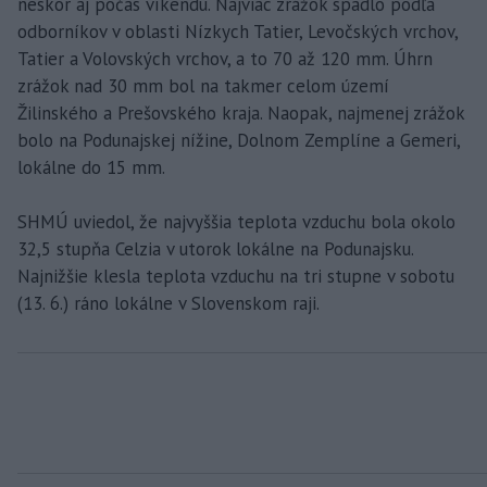
neskôr aj počas víkendu. Najviac zrážok spadlo podľa
odborníkov v oblasti Nízkych Tatier, Levočských vrchov,
Tatier a Volovských vrchov, a to 70 až 120 mm. Úhrn
zrážok nad 30 mm bol na takmer celom území
Žilinského a Prešovského kraja. Naopak, najmenej zrážok
bolo na Podunajskej nížine, Dolnom Zemplíne a Gemeri,
lokálne do 15 mm.
SHMÚ uviedol, že najvyššia teplota vzduchu bola okolo
32,5 stupňa Celzia v utorok lokálne na Podunajsku.
Najnižšie klesla teplota vzduchu na tri stupne v sobotu
(13. 6.) ráno lokálne v Slovenskom raji.