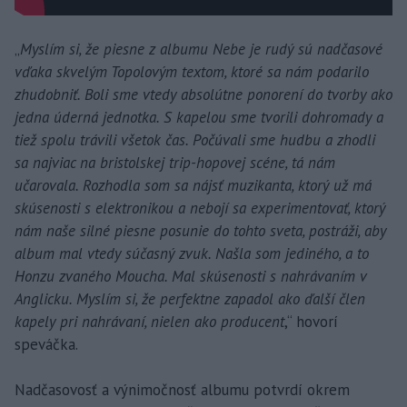
„
Myslím si, že piesne z albumu Nebe je rudý sú nadčasové
vďaka skvelým Topolovým textom, ktoré sa nám podarilo
zhudobniť. Boli sme vtedy absolútne ponorení do tvorby ako
jedna úderná jednotka. S kapelou sme tvorili dohromady a
tiež spolu trávili všetok čas. Počúvali sme hudbu a zhodli
sa najviac na bristolskej trip-hopovej scéne, tá nám
učarovala. Rozhodla som sa nájsť muzikanta, ktorý už má
skúsenosti s elektronikou a nebojí sa experimentovať, ktorý
nám naše silné piesne posunie do tohto sveta, postráži, aby
album mal vtedy súčasný zvuk. Našla som jediného, a to
Honzu zvaného Moucha. Mal skúsenosti s nahrávaním v
Anglicku. Myslím si, že perfektne zapadol ako ďalší člen
kapely pri nahrávaní, nielen ako producent
,“ hovorí
speváčka.
Nadčasovosť a výnimočnosť albumu potvrdí okrem