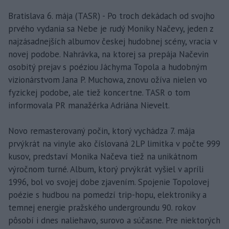
Bratislava 6. mája (TASR) - Po troch dekádach od svojho
prvého vydania sa Nebe je rudý Moniky Načevy, jeden z
najzásadnejších albumov českej hudobnej scény, vracia v
novej podobe. Nahrávka, na ktorej sa prepája Načevin
osobitý prejav s poéziou Jáchyma Topola a hudobným
vizionárstvom Jana P. Muchowa, znovu ožíva nielen vo
fyzickej podobe, ale tiež koncertne. TASR o tom
informovala PR manažérka Adriána Nievelt.
Novo remasterovaný počin, ktorý vychádza 7. mája
prvýkrát na vinyle ako číslovaná 2LP limitka v počte 999
kusov, predstaví Monika Načeva tiež na unikátnom
výročnom turné. Album, ktorý prvýkrát vyšiel v apríli
1996, bol vo svojej dobe zjavením. Spojenie Topolovej
poézie s hudbou na pomedzí trip-hopu, elektroniky a
temnej energie pražského undergroundu 90. rokov
pôsobí i dnes naliehavo, surovo a súčasne. Pre niektorých