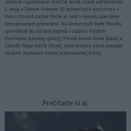
reedície i spomínané výročné turné, ktoré odštartovala
5. mája v Tábore. Prinesie 10 jedinečných koncertov, v
rámci ktorých zaznie Nebe je rudý v novom, špeciálne
koncipovanom prevedení. Na koncertoch bude Moniku
sprevádzať jej súčasná kapela v zložení Vojtěch
Procházka (klávesy, gitary), Michal Jarmil Koval (basa) a
Zdeněk Regal Jurčík (bicie), teda zostava, ktorá prepája
výrazné osobnosti českej alternatívnej scény.
Prečítajte si aj: