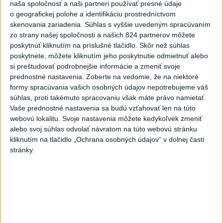
Komunálne voľby
naša spoločnosť a naši partneri používať presné údaje
o geografickej polohe a identifikáciu prostredníctvom
skenovania zariadenia. Súhlas s vyššie uvedeným spracúvaním
zo strany našej spoločnosti a našich 824 partnerov môžete
poskytnúť kliknutím na príslušné tlačidlo. Skôr než súhlas
poskytnete, môžete kliknutím jeho poskytnutie odmietnuť alebo
ČAKAJTE BÚRKY: Vyskytnú sa do polnoci
si preštudovať podrobnejšie informácie a zmeniť svoje
najmä v týchto častiach
prednostné nastavenia.
Zoberte na vedomie, že na niektoré
formy spracúvania vašich osobných údajov nepotrebujeme váš
Výstrahy pred búrkami ústav vyhlásil v celom Bratislavskom
súhlas, proti takémuto spracovaniu však máte právo namietať.
kraji, vo väčšine okresov Trenčianskeho, Trnavského a
Vaše prednostné nastavenia sa budú vzťahovať len na túto
Žilinského kraja a v okresoch Snina a Sobrance na východe
webovú lokalitu. Svoje nastavenia môžete kedykoľvek zmeniť
krajiny.
alebo svoj súhlas odvolať návratom na túto webovú stránku
aktualizované
kliknutím na tlačidlo „Ochrana osobných údajov“ v dolnej časti
dnes 18:54
,
dnes 19:09
stránky.
Na kúpalisku Diakovce UNIKALA
LÁTKA, osem ľudí skončilo v
nemocnici
aktualizované
dnes 18:23
,
dnes 21:38
Francúzski vinári sa po