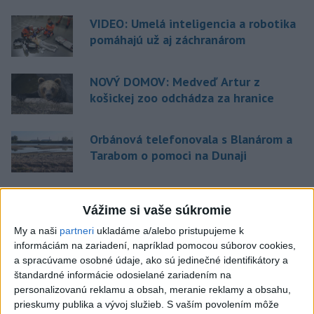
VIDEO: Umelá inteligencia a robotika
pomáhajú už aj záchranárom
NOVÝ DOMOV: Medveď Artur z
košickej zoo odchádza za hranice
Orbánová telefonovala s Blanárom a
Tarabom o pomoci na Dunaji
Vážime si vaše súkromie
Aktuálne témy:
Kvízy
Podcasty
Rok Ľ.Štúra
My a naši
partneri
ukladáme a/alebo pristupujeme k
informáciám na zariadení, napríklad pomocou súborov cookies,
Turizmus
Cestovanie
Rok dobrovoľníctva
a spracúvame osobné údaje, ako sú jedinečné identifikátory a
štandardné informácie odosielané zariadením na
Dielo týždňa
Referendum
MS v hokeji
personalizovanú reklamu a obsah, meranie reklamy a obsahu,
prieskumy publika a vývoj služieb.
S vaším povolením môže