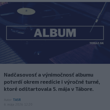
Nadčasovosť a výnimočnosť albumu
potvrdí okrem reedície i výročné turné,
ktoré odštartovala 5. mája v Tábore.
Autor
TASR
6. mája 2026 12:20