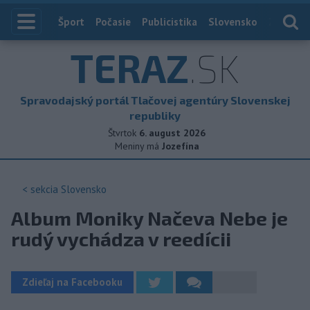
Index
Šport
Počasie
Publicistika
Slovensko
Zahranič
TERAZ
.SK
Spravodajský portál Tlačovej agentúry Slovenskej
republiky
Štvrtok
6. august 2026
Meniny má
Jozefína
< sekcia
Slovensko
Album Moniky Načeva Nebe je
rudý vychádza v reedícii
Zdieľaj na Facebooku