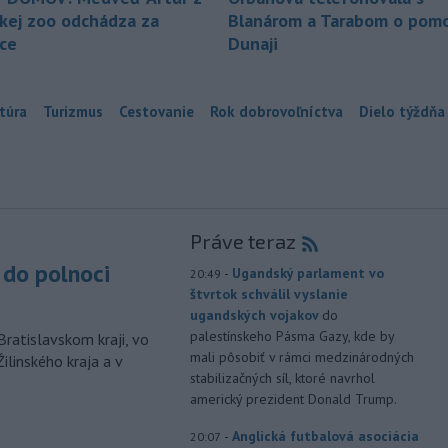
ckej zoo odchádza za
Blanárom a Tarabom o pomo
ice
Dunaji
túra
Turizmus
Cestovanie
Rok dobrovoľníctva
Dielo týždňa
Práve teraz
do polnoci
-
Ugandský parlament vo
20:49
štvrtok schválil vyslanie
ugandských vojakov
do
palestínskeho Pásma Gazy, kde by
Bratislavskom kraji, vo
mali pôsobiť v rámci medzinárodných
ilinského kraja a v
stabilizačných síl, ktoré navrhol
americký prezident Donald Trump.
-
Anglická futbalová asociácia
20:07