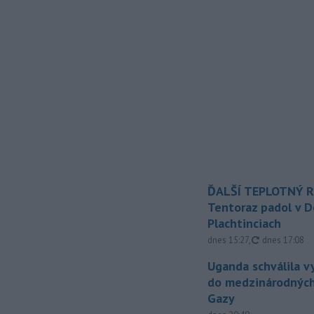
ĎALŠÍ TEPLOTNÝ 
Tentoraz padol v D
Plachtinciach
aktualizovan
dnes 15:27
,
dnes 17:08
Uganda schválila v
do medzinárodných
Gazy