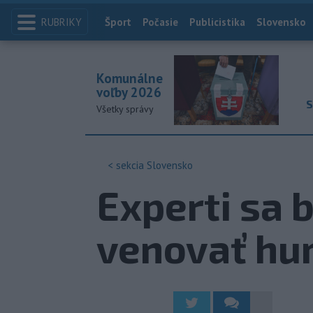
RUBRIKY
Index
Šport
Počasie
Publicistika
Slovensko
Komunálne
voľby 2026
S
Všetky správy
< sekcia
Slovensko
Experti sa 
venovať hum