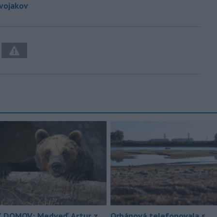
vojakov
 DOMOV: Medveď Artur z
Orbánová telefonovala s