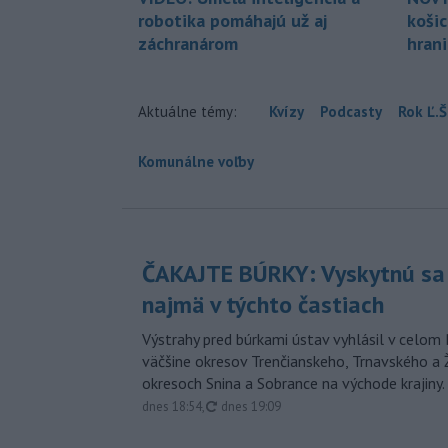
robotika pomáhajú už aj
koši
záchranárom
hran
Aktuálne témy:
Kvízy
Podcasty
Rok Ľ.Š
Komunálne voľby
ČAKAJTE BÚRKY: Vyskytnú sa 
najmä v týchto častiach
Výstrahy pred búrkami ústav vyhlásil v celom 
väčšine okresov Trenčianskeho, Trnavského a Ž
okresoch Snina a Sobrance na východe krajiny.
aktualizované
dnes 18:54
,
dnes 19:09