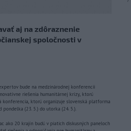
7
vať aj na zdôraznenie
čianskej spoločnosti v
0 expertov bude na medzinárodnej konferencii
vatívne riešenia humanitárnej krízy, ktorú
á konferencia, ktorú organizuje slovenská platforma
pondelka (23. 5.) do utorka (24. 5.).
ac ako 20 krajín budú v piatich diskusných paneloch
adať riešenia a odporúčania pre humanitárny a