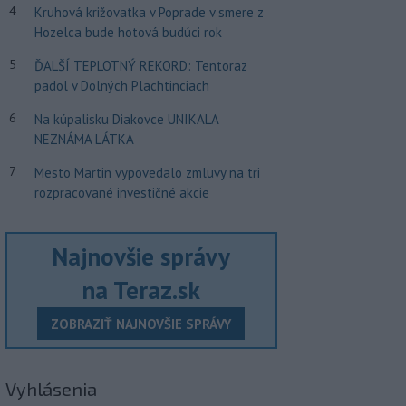
4
Kruhová križovatka v Poprade v smere z
Hozelca bude hotová budúci rok
5
ĎALŠÍ TEPLOTNÝ REKORD: Tentoraz
padol v Dolných Plachtinciach
6
Na kúpalisku Diakovce UNIKALA
NEZNÁMA LÁTKA
7
Mesto Martin vypovedalo zmluvy na tri
rozpracované investičné akcie
Najnovšie správy
na Teraz.sk
ZOBRAZIŤ NAJNOVŠIE SPRÁVY
Vyhlásenia