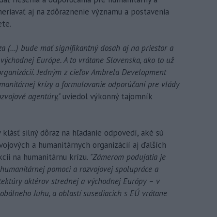
meriavať aj na zdôraznenie významu a postavenia
ete.
 (...) bude mať signifikantný dosah aj na priestor a
 východnej Európe. A to vrátane Slovenska, ako to už
 organizácií. Jedným z cieľov Ambrela Development
umanitárnej krízy a formulovanie odporúčaní pre vlády
ozvojové agentúry,"
uviedol výkonný tajomník
klásť silný dôraz na hľadanie odpovedí, aké sú
vojových a humanitárnych organizácií aj ďalších
cii na humanitárnu krízu.
"Zámerom podujatia je
i humanitárnej pomoci a rozvojovej spolupráce a
itektúry aktérov strednej a východnej Európy – v
lobálneho Juhu, a oblastí susediacich s EÚ vrátane