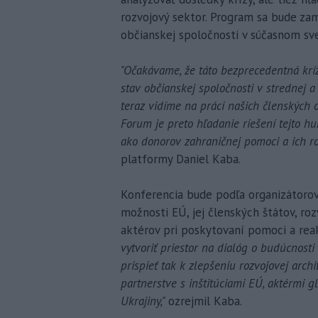
rozvojový sektor. Program sa bude za
občianskej spoločnosti v súčasnom sv
"Očakávame, že táto bezprecedentná kríza
stav občianskej spoločnosti v strednej a
teraz vidíme na práci našich členských
Forum je preto hľadanie riešení tejto h
ako donorov zahraničnej pomoci a ich r
platformy Daniel Kaba.
Konferencia bude podľa organizátorov 
možnosti EÚ, jej členských štátov, roz
aktérov pri poskytovaní pomoci a reak
vytvoriť priestor na dialóg o budúcnost
prispieť tak k zlepšeniu rozvojovej arch
partnerstve s inštitúciami EÚ, aktérmi g
Ukrajiny,"
ozrejmil Kaba.