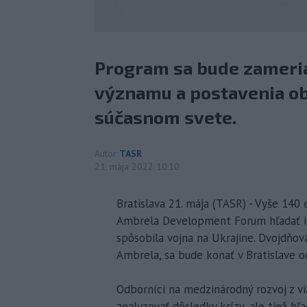
Program sa bude zameria
významu a postavenia ob
súčasnom svete.
Autor
TASR
21. mája 2022 10:10
Bratislava 21. mája (TASR) - Vyše 14
Ambrela Development Forum hľadať ino
spôsobila vojna na Ukrajine. Dvojdňov
Ambrela, sa bude konať v Bratislave od 
Odborníci na medzinárodný rozvoj z vi
analyzovať dôsledky krízy, ale tiež hľ