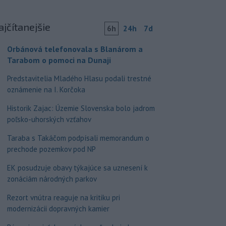
ajčítanejšie
6h
24h
7d
Orbánová telefonovala s Blanárom a
Tarabom o pomoci na Dunaji
Predstavitelia Mladého Hlasu podali trestné
oznámenie na I. Korčoka
Historik Zajac: Územie Slovenska bolo jadrom
poľsko-uhorských vzťahov
Taraba s Takáčom podpísali memorandum o
prechode pozemkov pod NP
EK posudzuje obavy týkajúce sa uznesení k
zonáciám národných parkov
Rezort vnútra reaguje na kritiku pri
modernizácii dopravných kamier