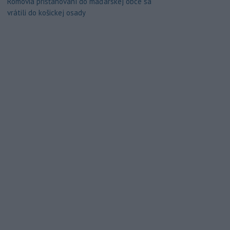
Rómovia prisťahovaní do maďarskej obce sa
vrátili do košickej osady