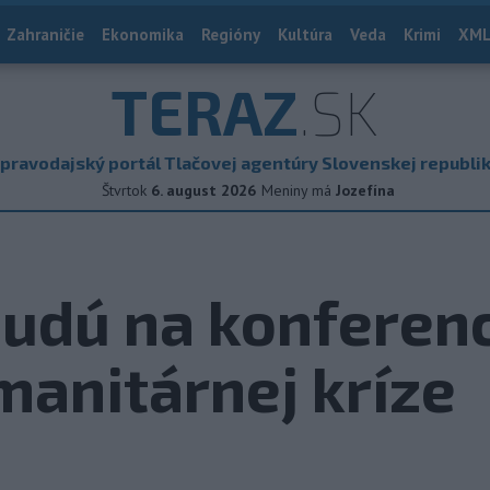
Zahraničie
Ekonomika
Regióny
Kultúra
Veda
Krimi
XML
TERAZ
.SK
pravodajský portál Tlačovej agentúry Slovenskej republi
Štvrtok
6. august 2026
Meniny má
Jozefína
budú na konferen
anitárnej kríze