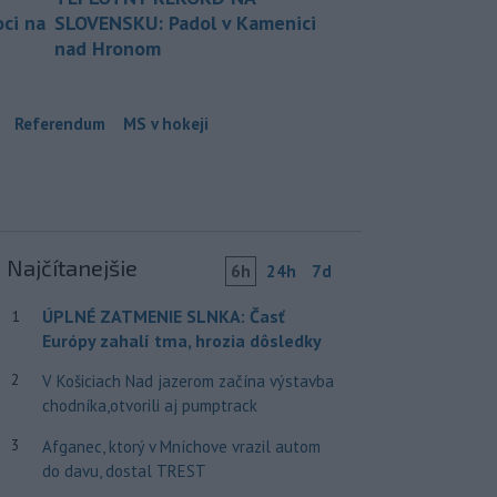
ci na
SLOVENSKU: Padol v Kamenici
nad Hronom
Referendum
MS v hokeji
Najčítanejšie
6h
24h
7d
ÚPLNÉ ZATMENIE SLNKA: Časť
1
Európy zahalí tma, hrozia dôsledky
2
V Košiciach Nad jazerom začína výstavba
chodníka,otvorili aj pumptrack
3
Afganec, ktorý v Mníchove vrazil autom
do davu, dostal TREST