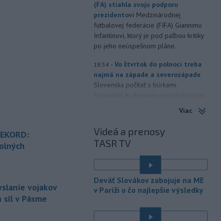
(FA) stiahla svoju podporu
prezidentovi
Medzinárodnej
futbalovej federácie (FIFA) Giannimu
Infantinovi, ktorý je pod paľbou kritiky
po jeho neúspešnom pláne.
-
Vo štvrtok do polnoci treba
18:54
najmä na západe a severozápade
Slovenska počítať s búrkami.
Slovenský hydrometeorologický ústav
(SHMÚ) vydal výstrahy prvého stupňa.
Viac
Platia aj v okresoch Snina a Sobrance.
Videá a prenosy
REKORD:
-
Polícia v súčinnosti s ďalšími
18:19
TASR TV
záchrannými zložkami zasahuje
na
olných
termálnom kúpalisku v Diakovciach.
é
-
V dunajských prístavoch v
17:36
Deväť Slovákov zabojuje na ME
Bratislave, Komárne a Štúrove v
yslanie vojakov
v Paríži o čo najlepšie výsledky
prvom
polroku 2026 zaznamenali
 síl v Pásme
spolu 1827 pristátí osobných
kajutových a výletných plavidiel.