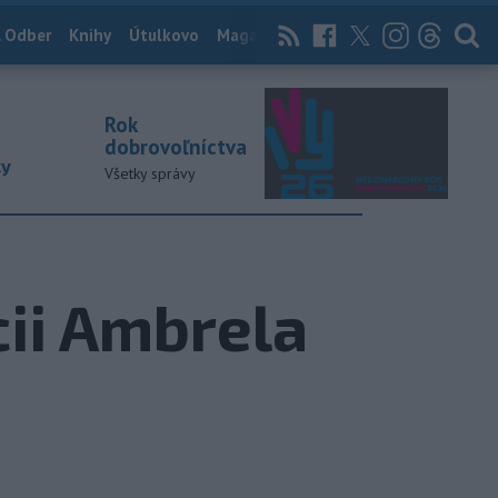
 Odber
Knihy
Útulkovo
Magazín
News Now
Archív
TASR
Rok
dobrovoľníctva
ky
Všetky správy
cii Ambrela