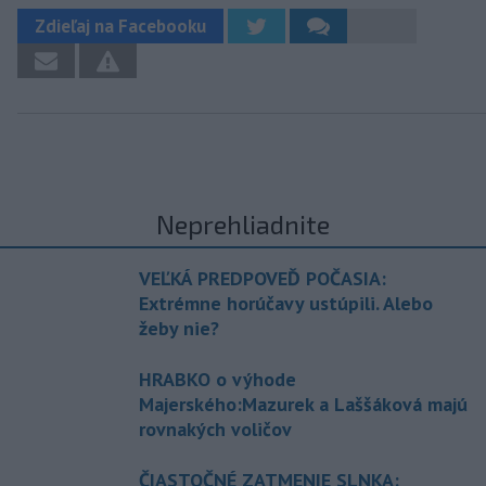
Zdieľaj na Facebooku
Neprehliadnite
VEĽKÁ PREDPOVEĎ POČASIA:
Extrémne horúčavy ustúpili. Alebo
žeby nie?
HRABKO o výhode
Majerského:Mazurek a Laššáková majú
rovnakých voličov
ČIASTOČNÉ ZATMENIE SLNKA: