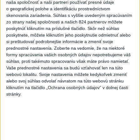
naša spoločnosť a naši partneri používať presné údaje
dnes 17:06
o geografickej polohe a identifikáciu prostredníctvom
ZÁCHRANÁRI V AKCII: Pomáhali
skenovania zariadenia. Súhlas s vyššie uvedeným spracúvaním
zo strany našej spoločnosti a našich 824 partnerov môžete
dvom poľským turistkám, obe
poskytnúť kliknutím na príslušné tlačidlo. Skôr než súhlas
utrpeli úrazy
poskytnete, môžete kliknutím jeho poskytnutie odmietnuť alebo
dnes 18:39
si preštudovať podrobnejšie informácie a zmeniť svoje
prednostné nastavenia.
Zoberte na vedomie, že na niektoré
VODIČI, POZOR: Festival
formy spracúvania vašich osobných údajov nepotrebujeme váš
Lovestream spôsobuje v
súhlas, proti takémuto spracovaniu však máte právo namietať.
Bratislave kolóny
Vaše prednostné nastavenia sa budú vzťahovať len na túto
dnes 17:01
webovú lokalitu. Svoje nastavenia môžete kedykoľvek zmeniť
alebo svoj súhlas odvolať návratom na túto webovú stránku
NEŠŤASTNÝ PÁD:Záchranári
kliknutím na tlačidlo „Ochrana osobných údajov“ v dolnej časti
pomáhali 25-ročnej žene,
stránky.
skončila v nemocnici
dnes 19:10
MLADÍK VYPADOL Z FERRATY:
Na Skalke pri Kremnici
zasahovali záchranári
dnes 17:19