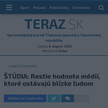
Index
Šport
Počasie
Publicistika
Slovensko
Zahranič
TERAZ
.SK
Spravodajský portál Tlačovej agentúry Slovenskej
republiky
Sobota
8. august 2026
Meniny má
Oskar
< sekcia
Slovensko
ŠTÚDIA: Rastie hodnota médií,
ktoré ostávajú blízke ľudom
Zdieľaj na Facebooku