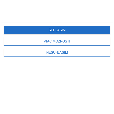
rekord, tretí za päť týždňov
VIDEO: Umelá inteligencia a robotika
pomáhajú už aj záchranárom
SÚHLASÍM
Orbánová telefonovala s Blanárom a
VIAC MOŽNOSTÍ
Tarabom o pomoci na Dunaji
NESÚHLASÍM
Filip Kuffa tvrdí, že eurokomisia mu
dala za pravdu pri zonácii
Pri horúčavách myslite aj na zvieratá.
Viete, kedy potrebujú pomoc?
ŠTIBRAVÁ: Štvrté miesto v silnej
svetovej konkurencii je výborné