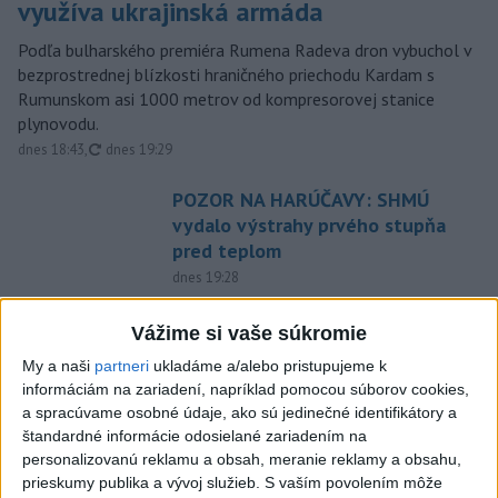
využíva ukrajinská armáda
Podľa bulharského premiéra Rumena Radeva dron vybuchol v
bezprostrednej blízkosti hraničného priechodu Kardam s
Rumunskom asi 1000 metrov od kompresorovej stanice
plynovodu.
aktualizované
dnes 18:43
,
dnes 19:29
POZOR NA HARÚČAVY: SHMÚ
vydalo výstrahy prvého stupňa
pred teplom
dnes 19:28
V blízkosti Vojenského
Vážime si vaše súkromie
technického a skúšobného
ústavu Záhorie HORÍ
My a naši
partneri
ukladáme a/alebo pristupujeme k
informáciám na zariadení, napríklad pomocou súborov cookies,
dnes 16:51
a spracúvame osobné údaje, ako sú jedinečné identifikátory a
MIMORIADNA SITUÁCIA: V obci
štandardné informácie odosielané zariadením na
Braväcovo likvidujú zvyšky
personalizovanú reklamu a obsah, meranie reklamy a obsahu,
prieskumy publika a vývoj služieb.
S vaším povolením môže
zhorených budov