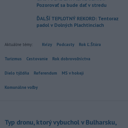
Pozorovať sa bude dať v stredu
ĎALŠÍ TEPLOTNÝ REKORD: Tentoraz
padol v Dolných Plachtinciach
Aktuálne témy:
Kvízy
Podcasty
Rok Ľ.Štúra
Turizmus
Cestovanie
Rok dobrovoľníctva
Dielo týždňa
Referendum
MS v hokeji
Komunálne voľby
Typ dronu, ktorý vybuchol v Bulharsku,