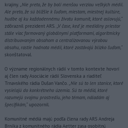
krajiny.
„Nie preto, že by boli menšou verziou veľkých médií.
Ale preto, že sú bližšie k ľuďom, miestam, miestnej kultúre,
hudbe aj ku každodennému životu komunít, ktoré oslovujú,“
zdôraznil prezident ARS.
„V čase, keď je mediálny priestor
stále viac formovaný globálnymi platformami, algoritmicky
distribuovaným obsahom a centralizovanou výrobou
obsahu, rastie hodnota médií, ktoré zostávajú blízko ľuďom,“
skonštatoval.
O význame regionálnych rádií v tomto kontexte hovorí
aj člen rady Asociácie rádií Slovenska a riaditeľ
Trnavského rádia Dušan Vančo.
„Nie sú to len stanice, ktoré
vysielajú do konkrétneho územia. Sú to médiá, ktoré
rozumejú svojmu prostrediu, jeho témam, náladám aj
špecifikám,“
upozornil.
Komunitné médiá majú podľa člena rady ARS Andreja
Brníka z komunitného rádia Aetter zasa osobitnú