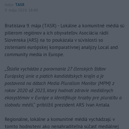
Autor
TASR
9. mája 2026 18:40
Bratislava 9. mája (TASR) - Lokálne a komunitné médiá sú
pilierom regiónov a ich obyvateľov. Asociácia rádií
Slovenska (ARS) na to poukázala v súvislosti so
zisteniami európskej komparatívnej analýzy Local and
community media in Europe.
„Štúdia vychádza z porovnania 27 členských štátov
Európskej únie a piatich kandidátskych krajín a je
postavená na dátach Media Pluralism Monitor (MPM) z
rokov 2020 až 2023, ktorý hodnotí zdravie mediálnych
ekosystémov v Európe a identifikuje hrozby pre pluralitu a
slobodu médií,“
priblížil prezident ARS Ivan Antala.
Regionálne, lokálne a komunitné médiá vychádzajú v
tomto hodnotení ako nenahraditeľná súčasť mediálnej