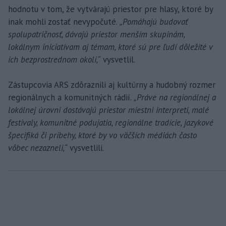
hodnotu v tom, že vytvárajú priestor pre hlasy, ktoré by
inak mohli zostať nevypočuté.
„Pomáhajú budovať
spolupatričnosť, dávajú priestor menším skupinám,
lokálnym iniciatívam aj témam, ktoré sú pre ľudí dôležité v
ich bezprostrednom okolí,“
vysvetlil.
Zástupcovia ARS zdôraznili aj kultúrny a hudobný rozmer
regionálnych a komunitných rádií.
„Práve na regionálnej a
lokálnej úrovni dostávajú priestor miestni interpreti, malé
festivaly, komunitné podujatia, regionálne tradície, jazykové
špecifiká či príbehy, ktoré by vo väčších médiách často
vôbec nezazneli,“
vysvetlili.