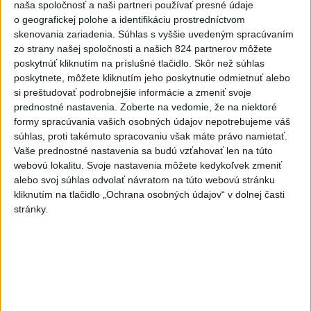
Zelenskyj: Ukrajine nezostala
naša spoločnosť a naši partneri používať presné údaje
prakticky žiadna nepoškodená
o geografickej polohe a identifikáciu prostredníctvom
elektráreň
skenovania zariadenia. Súhlas s vyššie uvedeným spracúvaním
zo strany našej spoločnosti a našich 824 partnerov môžete
dnes 15:18
poskytnúť kliknutím na príslušné tlačidlo. Skôr než súhlas
MLADÍK VYPADOL Z FERRATY:
poskytnete, môžete kliknutím jeho poskytnutie odmietnuť alebo
Na Skalke pri Kremnici
si preštudovať podrobnejšie informácie a zmeniť svoje
zasahovali záchranári
prednostné nastavenia.
Zoberte na vedomie, že na niektoré
formy spracúvania vašich osobných údajov nepotrebujeme váš
dnes 17:19
súhlas, proti takémuto spracovaniu však máte právo namietať.
SMUTNÁ SPRÁVA: Vo veku 68
Vaše prednostné nastavenia sa budú vzťahovať len na túto
rokov zomrel po chorobe otec
webovú lokalitu. Svoje nastavenia môžete kedykoľvek zmeniť
alebo svoj súhlas odvolať návratom na túto webovú stránku
Lionela Messiho
kliknutím na tlačidlo „Ochrana osobných údajov“ v dolnej časti
aktualizované
dnes 15:34
,
dnes 16:53
stránky.
STOVKY NASADENÝCH
HASIČOV: Zasahujú pri lesnom
požiari v Andalúzii
dnes 17:13
POŽIAR VO VAŽCI: Zasahovali