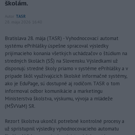
školám.
Autor
TASR
28. mája 2026 16:40
Bratislava 28. mája (TASR) - Vyhodnocovací automat
systému ePrihlášky úspešne spracoval výsledky
prijímacieho konania všetkých uchádzačov o štúdium na
stredných školách (SŠ) na Slovensku. Výsledkami už
disponujú stredné školy priamo v systéme ePrihlášky a v
prípade škôl využívajúcich školské informačné systémy,
ako je EduPage, sú dostupné aj rodičom. TASR o tom
informoval odbor komunikácie a marketingu
Ministerstva školstva, výskumu, vývoja a mládeže
(MŠVVaM) SR.
Rezort školstva ukončil potrebné kontrolné procesy a
už sprístupnil výsledky vyhodnocovacieho automatu