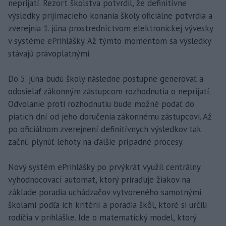
neprijatí. Rezort školstva potvrdil, že definitívne
výsledky prijímacieho konania školy oficiálne potvrdia a
zverejnia 1. júna prostredníctvom elektronickej vývesky
v systéme ePrihlášky. Až týmto momentom sa výsledky
stávajú právoplatnými.
Do 5. júna budú školy následne postupne generovať a
odosielať zákonným zástupcom rozhodnutia o neprijatí.
Odvolanie proti rozhodnutiu bude možné podať do
piatich dní od jeho doručenia zákonnému zástupcovi. Až
po oficiálnom zverejnení definitívnych výsledkov tak
začnú plynúť lehoty na ďalšie prípadné procesy.
Nový systém ePrihlášky po prvýkrát využil centrálny
vyhodnocovací automat, ktorý priraďuje žiakov na
základe poradia uchádzačov vytvoreného samotnými
školami podľa ich kritérií a poradia škôl, ktoré si určili
rodičia v prihláške. Ide o matematický model, ktorý