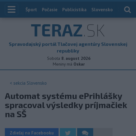
Index
Šport
Počasie
Publicistika
Slovensko
Zahranič
TERAZ
.SK
Spravodajský portál Tlačovej agentúry Slovenskej
republiky
Sobota
8. august 2026
Meniny má
Oskar
< sekcia
Slovensko
Automat systému ePrihlášky
spracoval výsledky príjmačiek
na SŠ
Zdieľaj na Facebooku