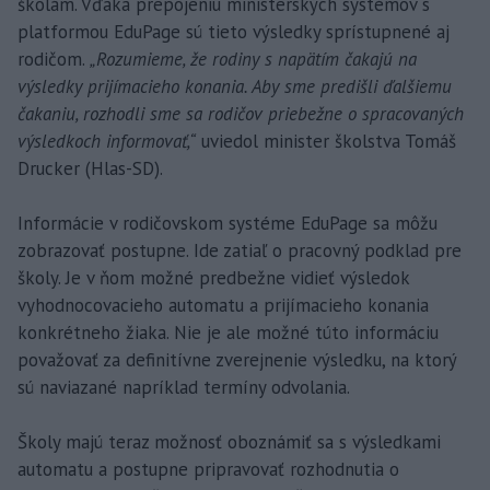
školám. Vďaka prepojeniu ministerských systémov s
platformou EduPage sú tieto výsledky sprístupnené aj
rodičom.
„Rozumieme, že rodiny s napätím čakajú na
výsledky prijímacieho konania. Aby sme predišli ďalšiemu
čakaniu, rozhodli sme sa rodičov priebežne o spracovaných
výsledkoch informovať,“
uviedol minister školstva Tomáš
Drucker (Hlas-SD).
Informácie v rodičovskom systéme EduPage sa môžu
zobrazovať postupne. Ide zatiaľ o pracovný podklad pre
školy. Je v ňom možné predbežne vidieť výsledok
vyhodnocovacieho automatu a prijímacieho konania
konkrétneho žiaka. Nie je ale možné túto informáciu
považovať za definitívne zverejnenie výsledku, na ktorý
sú naviazané napríklad termíny odvolania.
Školy majú teraz možnosť oboznámiť sa s výsledkami
automatu a postupne pripravovať rozhodnutia o