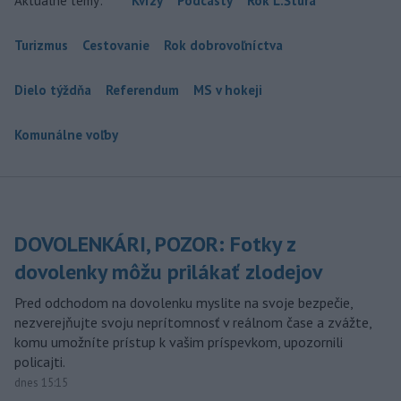
Aktuálne témy:
Kvízy
Podcasty
Rok Ľ.Štúra
Turizmus
Cestovanie
Rok dobrovoľníctva
Dielo týždňa
Referendum
MS v hokeji
Komunálne voľby
DOVOLENKÁRI, POZOR: Fotky z
dovolenky môžu prilákať zlodejov
Pred odchodom na dovolenku myslite na svoje bezpečie,
nezverejňujte svoju neprítomnosť v reálnom čase a zvážte,
komu umožníte prístup k vašim príspevkom, upozornili
policajti.
dnes 15:15