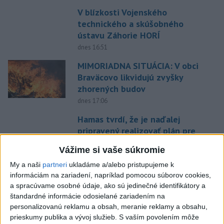
V blízkosti Vojenského
technického a skúšobného
ústavu Záhorie HORÍ
dnes 16:51
MIMORIADNA SITUÁCIA: V obci
Braväcovo likvidujú zvyšky
zhorených budov
dnes 17:06
Hamas tvrdí, že je naďalej
pripravený realizovať plán pre
Pásmo Gazy
Vážime si vaše súkromie
dnes 15:25
My a naši
partneri
ukladáme a/alebo pristupujeme k
VODIČI, POZOR: Festival
informáciám na zariadení, napríklad pomocou súborov cookies,
Lovestream spôsobuje v
a spracúvame osobné údaje, ako sú jedinečné identifikátory a
Bratislave kolóny
štandardné informácie odosielané zariadením na
personalizovanú reklamu a obsah, meranie reklamy a obsahu,
dnes 17:01
prieskumy publika a vývoj služieb.
S vaším povolením môže