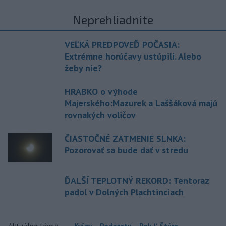
Neprehliadnite
VEĽKÁ PREDPOVEĎ POČASIA:
Extrémne horúčavy ustúpili. Alebo
žeby nie?
HRABKO o výhode
Majerského:Mazurek a Laššáková majú
rovnakých voličov
ČIASTOČNÉ ZATMENIE SLNKA:
Pozorovať sa bude dať v stredu
ĎALŠÍ TEPLOTNÝ REKORD: Tentoraz
padol v Dolných Plachtinciach