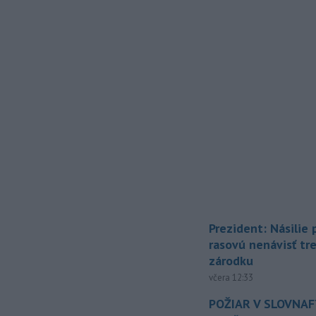
Prezident: Násilie
rasovú nenávisť tr
zárodku
včera 12:33
POŽIAR V SLOVNAFT