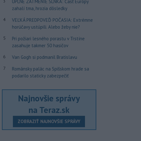
3
ÚPLNÉ ZATMENIE SLNKA: Časť Európy
zahalí tma, hrozia dôsledky
4
VEĽKÁ PREDPOVEĎ POČASIA: Extrémne
horúčavy ustúpili. Alebo žeby nie?
5
Pri požiari lesného porastu v Trstíne
zasahuje takmer 50 hasičov
6
Van Gogh si podmanil Bratislavu
7
Románsky palác na Spišskom hrade sa
podarilo staticky zabezpečiť
Najnovšie správy
na Teraz.sk
ZOBRAZIŤ NAJNOVŠIE SPRÁVY