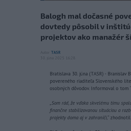
Balogh mal dočasné pover
dovtedy pôsobil v inštit
projektov ako manažér ší
Autor
TASR
30. júna 2025 16:28
Bratislava 30. júna (TASR) - Branislav
povereného riaditeľa Slovenského lite
osobných dôvodov. Informoval o tom 
„Som rád, že vďaka skvelému tímu spolu
finančne stabilizovanou situáciou a roz
projekty doma aj v zahraničí,“
zhodnotil