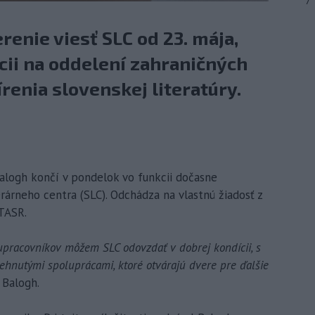
7
enie viesť SLC od 23. mája,
úcii na oddelení zahraničných
renia slovenskej literatúry.
 Balogh končí v pondelok vo funkcii dočasne
rárneho centra (SLC). Odchádza na vlastnú žiadosť z
TASR.
pracovníkov môžem SLC odovzdať v dobrej kondícii, s
behnutými spoluprácami, ktoré otvárajú dvere pre ďalšie
 Balogh.