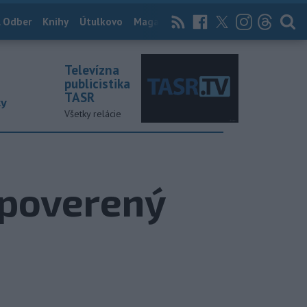
 Odber
Knihy
Útulkovo
Magazín
News Now
Archív
TASR
Televízna
publicistika
TASR
ky
Všetky relácie
 poverený