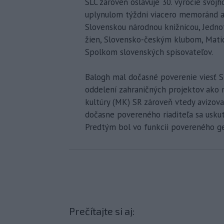
SLC zároveň oslavuje 30. výročie svojho
uplynulom týždni viacero memoránd a 
Slovenskou národnou knižnicou, Jedno
žien, Slovensko-českým klubom, Mati
Spolkom slovenských spisovateľov.
Balogh mal dočasné poverenie viesť SLC
oddelení zahraničných projektov ako m
kultúry (MK) SR zároveň vtedy avizov
dočasne povereného riaditeľa sa uskut
Predtým bol vo funkcii povereného ge
Prečítajte si aj: