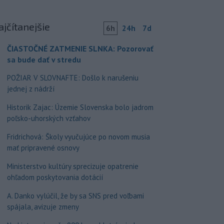
ajčítanejšie
6h
24h
7d
ČIASTOČNÉ ZATMENIE SLNKA: Pozorovať
sa bude dať v stredu
POŽIAR V SLOVNAFTE: Došlo k narušeniu
jednej z nádrží
Historik Zajac: Územie Slovenska bolo jadrom
poľsko-uhorských vzťahov
Fridrichová: Školy vyučujúce po novom musia
mať pripravené osnovy
Ministerstvo kultúry sprecizuje opatrenie
ohľadom poskytovania dotácií
A. Danko vylúčil, že by sa SNS pred voľbami
spájala, avizuje zmeny