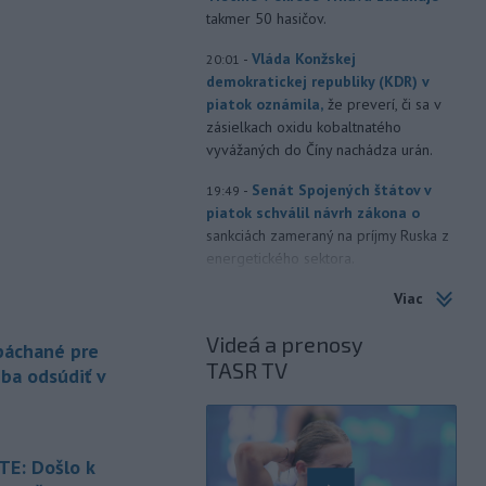
takmer 50 hasičov.
-
Vláda Konžskej
20:01
demokratickej republiky (KDR) v
piatok oznámila,
že preverí, či sa v
zásielkach oxidu kobaltnatého
vyvážaných do Číny nachádza urán.
-
Senát Spojených štátov v
19:49
piatok schválil návrh zákona o
sankciách zameraný na príjmy Ruska z
energetického sektora.
Viac
-
Slovenská polícia prispela k
16:08
objasneniu prípadu prevádzačstva,
Videá a prenosy
ktorý sa podarilo ukončiť
 páchané pre
TASR TV
právoplatným odsúdením páchateľa v
eba odsúdiť v
Maďarsku.
-
Piatkový požiar v
15:21
bratislavskej rafinérii Slovnaft je
E: Došlo k
pod kontrolou.
Príčina jeho vzniku