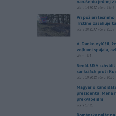
narušeniu jednej z 
aktualizovan
včera 14:20
,
včera 15:46
Pri požiari lesného
Trstíne zasahuje t
aktualizovan
včera 20:21
,
včera 21:05
A. Danko vylúčil, ž
voľbami spájala, a
včera 18:51
Senát USA schválil
sankciách proti Ru
aktualizovan
včera 19:50
,
včera 20:20
Magyar o kandidát
prezidenta: Mená 
prekvapením
včera 17:31
Románsky palác na