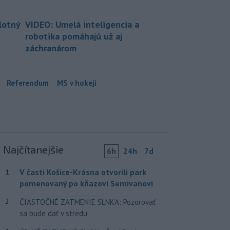
lotný
VIDEO: Umelá inteligencia a
robotika pomáhajú už aj
záchranárom
Referendum
MS v hokeji
Najčítanejšie
6h
24h
7d
V časti Košice-Krásna otvorili park
1
pomenovaný po kňazovi Semivanovi
2
ČIASTOČNÉ ZATMENIE SLNKA: Pozorovať
sa bude dať v stredu