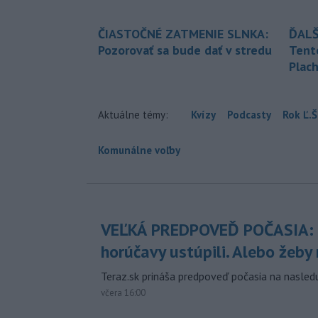
ČIASTOČNÉ ZATMENIE SLNKA:
ĎALŠ
Pozorovať sa bude dať v stredu
Tent
Plach
Aktuálne témy:
Kvízy
Podcasty
Rok Ľ.Š
Komunálne voľby
VEĽKÁ PREDPOVEĎ POČASIA:
horúčavy ustúpili. Alebo žeby 
Teraz.sk prináša predpoveď počasia na nasledu
včera 16:00