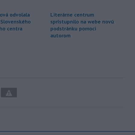
ová odvolala
Literárne centrum
a Slovenského
sprístupnilo na webe novú
eho centra
podstránku pomoci
autorom