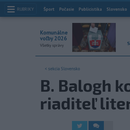
RUBRIKY
Index
Šport
Počasie
Publicistika
Slovensko
Komunálne
voľby 2026
S
Všetky správy
< sekcia
Slovensko
B. Balogh k
riaditeľ lit