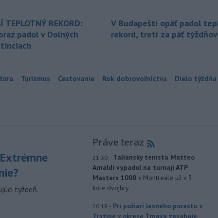
Í TEPLOTNÝ REKORD:
V Budapešti opäť padol tep
oraz padol v Dolných
rekord, tretí za päť týždňov
tinciach
túra
Turizmus
Cestovanie
Rok dobrovoľníctva
Dielo týždňa
Práve teraz
 Extrémne
-
Taliansky tenista Matteo
21:30
Arnaldi vypadol na turnaji ATP
nie?
Masters 1000
v Montreale už v 3.
kole dvojhry.
júci týždeň.
-
Pri požiari lesného porastu v
20:18
Trstíne v okrese Trnava zasahuje