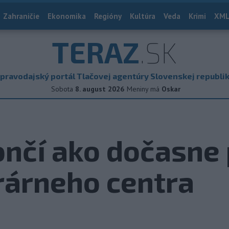
Zahraničie
Ekonomika
Regióny
Kultúra
Veda
Krimi
XML
TERAZ
.SK
pravodajský portál Tlačovej agentúry Slovenskej republi
Sobota
8. august 2026
Meniny má
Oskar
ončí ako dočasne
erárneho centra