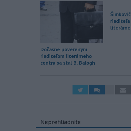
Šimkovič
riaditeľ
literárn
Dočasne povereným
riaditeľom literárneho
centra sa stal B. Balogh
Neprehliadnite