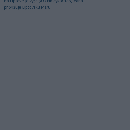
Na Liptove je vyše 900 km cyklotrás, jedna
približuje Liptovskú Maru