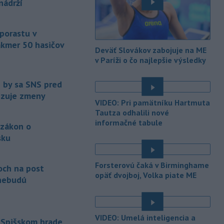
nádrží
bude predmetom vyšetrovania. Pre
é
TASR to potvrdil hovorca rafinérie
Anton Molnár.
 porastu v
akmer 50 hasičov
-
Ministerstvo kultúry (MK) SR
15:17
Deväť Slovákov zabojuje na ME
upraví verziu opatrenia o
é
v Paríži o čo najlepšie výsledky
podrobnostiach poskytovania dotácií v
pôsobnosti rezortu.
e by sa SNS pred
vizuje zmeny
-
V bratislavskej rafinérii
14:17
VIDEO: Pri pamätníku Hartmuta
Slovnaft horí uskladnený ropný
Tautza odhalili nové
produkt.
TASR o tom informovala
informačné tabule
 zákon o
rafinéria s tým, že obyvateľom nehrozí
sku
nebezpečenstvo.
é
-
Jedným zo zdravotných rizík
13:50
Forsterovú čaká v Birminghame
na festivale môže byť vyššia
och na post
opäť dvojboj, Volka piate ME
úroveň
hluku. Je preto dobré držať sa
nebudú
ďalej od reproduktorov, používať
chrániče sluchu či dodržiavať
prestávky.
VIDEO: Umelá inteligencia a
 Spišskom hrade