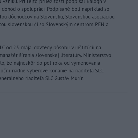
 vzniku. Pri tejto príležitosti podpísal Balogh v
dohôd o spolupráci. Podpísané boli napríklad so
tou dôchodcov na Slovensku, Slovenskou asociáciou
cou slovenskou či so Slovenským centrom PEN a
 od 23. mája, dovtedy pôsobil v inštitúcii na
anažér šírenia slovenskej literatúry. Ministerstvo
alo, že najneskôr do pol roka od vymenovania
oční riadne výberové konanie na riaditeľa SLC.
nerálneho riaditeľa SLC Gustáv Murín.