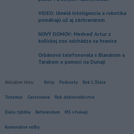
VIDEO: Umelá inteligencia a robotika
pomáhajú už aj záchranárom
NOVÝ DOMOV: Medveď Artur z
košickej zoo odchádza za hranice
Orbánová telefonovala s Blanárom a
Tarabom o pomoci na Dunaji
Aktuálne témy:
Kvízy
Podcasty
Rok Ľ.Štúra
Turizmus
Cestovanie
Rok dobrovoľníctva
Dielo týždňa
Referendum
MS v hokeji
Komunálne voľby