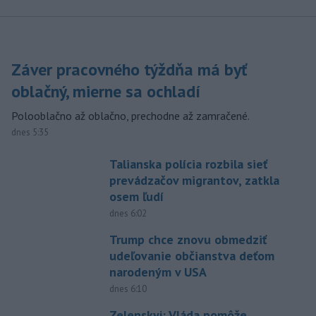
Záver pracovného týždňa má byť
oblačný, mierne sa ochladí
Polooblačno až oblačno, prechodne až zamračené.
dnes 5:35
Talianska polícia rozbila sieť
prevádzačov migrantov, zatkla
osem ľudí
dnes 6:02
Trump chce znovu obmedziť
udeľovanie občianstva deťom
narodeným v USA
dnes 6:10
Zelenskyj: Vláda pomôže