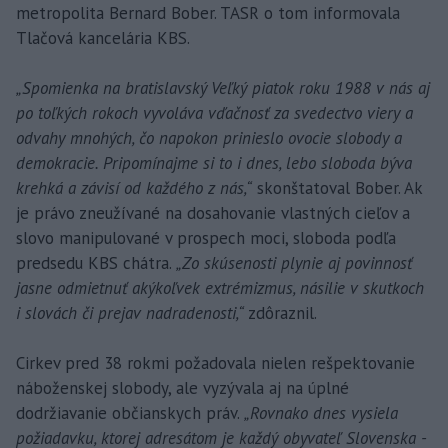
metropolita Bernard Bober. TASR o tom informovala
Tlačová kancelária KBS.
„Spomienka na bratislavský Veľký piatok roku 1988 v nás aj
po toľkých rokoch vyvoláva vďačnosť za svedectvo viery a
odvahy mnohých, čo napokon prinieslo ovocie slobody a
demokracie. Pripomínajme si to i dnes, lebo sloboda býva
krehká a závisí od každého z nás,“
skonštatoval Bober. Ak
je právo zneužívané na dosahovanie vlastných cieľov a
slovo manipulované v prospech moci, sloboda podľa
predsedu KBS chátra.
„Zo skúsenosti plynie aj povinnosť
jasne odmietnuť akýkoľvek extrémizmus, násilie v skutkoch
i slovách či prejav nadradenosti,“
zdôraznil.
Cirkev pred 38 rokmi požadovala nielen rešpektovanie
náboženskej slobody, ale vyzývala aj na úplné
dodržiavanie občianskych práv.
„Rovnako dnes vysiela
požiadavku, ktorej adresátom je každý obyvateľ Slovenska -