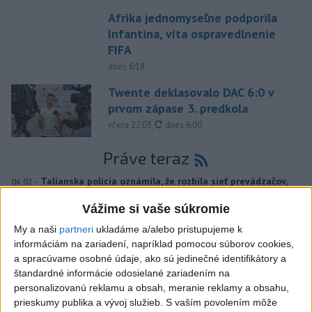
Afrika jednomyseľne podporila
Infantina, víta ospravedlnenie
FIFA
dnes 6:18
Twente deklasovalo DAC 6:0 v
prvom zápase 3. predkola
aktualizované
včera 22:03
,
dnes 6:00
Práve teraz
-
Talianska polícia oznámila, že rozbila sieť prevádzačov,
06:02
ktorí z Alžírska dopravovali migrantov na ostrov Sardínia. Pri raziách
Vážime si vaše súkromie
zatkla osem ľudí, informuje TASR podľa správy agentúry AFP.
My a naši
partneri
ukladáme a/alebo pristupujeme k
informáciám na zariadení, napríklad pomocou súborov cookies,
Viac
Videá a prenosy TASR TV
a spracúvame osobné údaje, ako sú jedinečné identifikátory a
štandardné informácie odosielané zariadením na
personalizovanú reklamu a obsah, meranie reklamy a obsahu,
Deväť Slovákov zabojuje na ME v Paríži
prieskumy publika a vývoj služieb.
S vaším povolením môže
o čo najlepšie výsledky