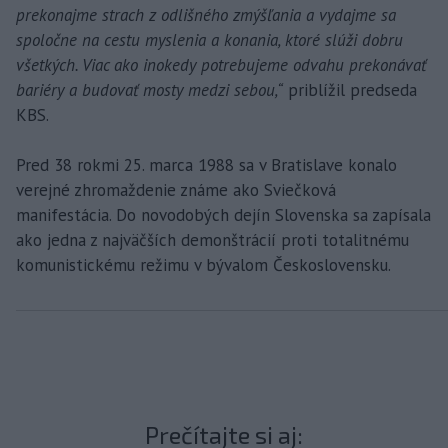
prekonajme strach z odlišného zmýšľania a vydajme sa
spoločne na cestu myslenia a konania, ktoré slúži dobru
všetkých. Viac ako inokedy potrebujeme odvahu prekonávať
bariéry a budovať mosty medzi sebou,“
priblížil predseda
KBS.
Pred 38 rokmi 25. marca 1988 sa v Bratislave konalo
verejné zhromaždenie známe ako Sviečková
manifestácia. Do novodobých dejín Slovenska sa zapísala
ako jedna z najväčších demonštrácií proti totalitnému
komunistickému režimu v bývalom Československu.
Prečítajte si aj: