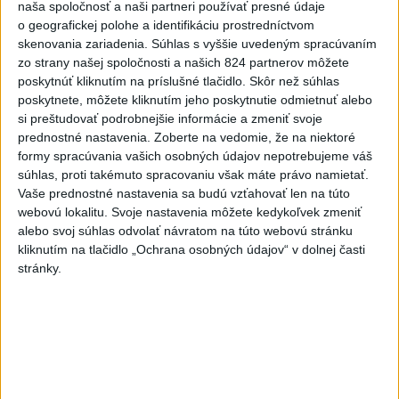
naša spoločnosť a naši partneri používať presné údaje
o geografickej polohe a identifikáciu prostredníctvom
Viac
skenovania zariadenia. Súhlas s vyššie uvedeným spracúvaním
Najčítanejšie
zo strany našej spoločnosti a našich 824 partnerov môžete
poskytnúť kliknutím na príslušné tlačidlo. Skôr než súhlas
6h
24h
7d
poskytnete, môžete kliknutím jeho poskytnutie odmietnuť alebo
si preštudovať podrobnejšie informácie a zmeniť svoje
prednostné nastavenia.
Zoberte na vedomie, že na niektoré
Kruhová križovatka v Poprade v smere z
1
formy spracúvania vašich osobných údajov nepotrebujeme váš
Hozelca bude hotová budúci rok
súhlas, proti takémuto spracovaniu však máte právo namietať.
Vaše prednostné nastavenia sa budú vzťahovať len na túto
2
Prešovský kraj vyzýva k využitiu bezplatného parkoviska v
webovú lokalitu. Svoje nastavenia môžete kedykoľvek zmeniť
Tatrách
alebo svoj súhlas odvolať návratom na túto webovú stránku
kliknutím na tlačidlo „Ochrana osobných údajov“ v dolnej časti
3
ÚPLNÉ ZATMENIE SLNKA: Časť Európy zahalí tma,
stránky.
hrozia dôsledky
4
V Košiciach Nad jazerom začína výstavba
chodníka,otvorili aj pumptrack
5
Mesto Martin vypovedalo zmluvy na tri rozpracované
investičné akcie