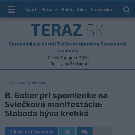
Index
Šport
Počasie
Publicistika
Slovensko
Zahranič
TERAZ
.SK
Spravodajský portál Tlačovej agentúry Slovenskej
republiky
Piatok
7. august 2026
Meniny má
Štefánia
< sekcia
Slovensko
B. Bober pri spomienke na
Sviečkovú manifestáciu:
Sloboda býva krehká
Zdieľaj na Facebooku