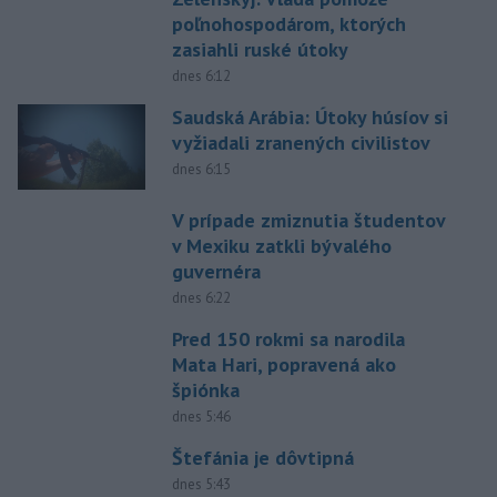
poľnohospodárom, ktorých
zasiahli ruské útoky
dnes 6:12
Saudská Arábia: Útoky húsíov si
vyžiadali zranených civilistov
dnes 6:15
V prípade zmiznutia študentov
v Mexiku zatkli bývalého
guvernéra
dnes 6:22
Pred 150 rokmi sa narodila
Mata Hari, popravená ako
špiónka
dnes 5:46
Štefánia je dôvtipná
dnes 5:43