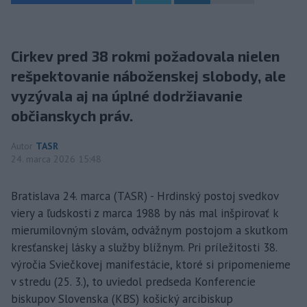
Cirkev pred 38 rokmi požadovala nielen
rešpektovanie náboženskej slobody, ale
vyzývala aj na úplné dodržiavanie
občianskych práv.
Autor
TASR
24. marca 2026 15:48
Bratislava 24. marca (TASR) - Hrdinský postoj svedkov
viery a ľudskosti z marca 1988 by nás mal inšpirovať k
mierumilovným slovám, odvážnym postojom a skutkom
kresťanskej lásky a služby blížnym. Pri príležitosti 38.
výročia Sviečkovej manifestácie, ktoré si pripomenieme
v stredu (25. 3.), to uviedol predseda Konferencie
biskupov Slovenska (KBS) košický arcibiskup