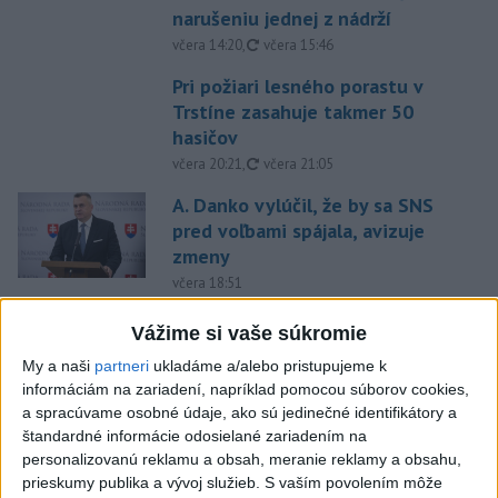
narušeniu jednej z nádrží
aktualizované
včera 14:20
,
včera 15:46
Pri požiari lesného porastu v
Trstíne zasahuje takmer 50
hasičov
aktualizované
včera 20:21
,
včera 21:05
A. Danko vylúčil, že by sa SNS
pred voľbami spájala, avizuje
zmeny
včera 18:51
Senát USA schválil zákon o
Vážime si vaše súkromie
sankciách proti Rusku
My a naši
partneri
ukladáme a/alebo pristupujeme k
aktualizované
včera 19:50
,
včera 20:20
informáciám na zariadení, napríklad pomocou súborov cookies,
a spracúvame osobné údaje, ako sú jedinečné identifikátory a
Magyar o kandidátoch na post
štandardné informácie odosielané zariadením na
prezidenta: Mená nebudú
personalizovanú reklamu a obsah, meranie reklamy a obsahu,
prekvapením
prieskumy publika a vývoj služieb.
S vaším povolením môže