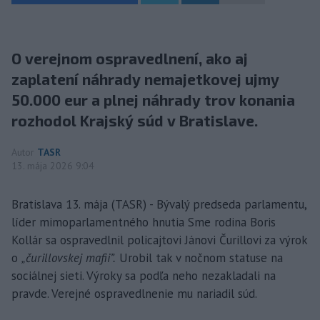
O verejnom ospravedlnení, ako aj
zaplatení náhrady nemajetkovej ujmy
50.000 eur a plnej náhrady trov konania
rozhodol Krajský súd v Bratislave.
Autor
TASR
13. mája 2026 9:04
Bratislava 13. mája (TASR) - Bývalý predseda parlamentu,
líder mimoparlamentného hnutia Sme rodina Boris
Kollár sa ospravedlnil policajtovi Jánovi Čurillovi za výrok
o
„čurillovskej mafii”.
Urobil tak v nočnom statuse na
sociálnej sieti. Výroky sa podľa neho nezakladali na
pravde. Verejné ospravedlnenie mu nariadil súd.