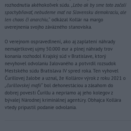
rozhodnutia akéhokoľvek súdu.
„Lebo ak by sme toto začali
spochybňovať, nebudeme mať na Slovensku demokraciu, ale
len chaos či anarchiu,“
odkázal Kollár na margo
uverejnenia svojho záväzného stanoviska.
O verejnom ospravedlnení, ako aj zaplatení náhrady
nemajetkovej ujmy 50.000 eur a plnej náhrady trov
konania rozhodol Krajský súd v Bratislave, ktorý
nevyhovel odvolaniu žalovaného a potvrdil rozsudok
Mestského súdu Bratislava IV spred roka. Ten vyhovel
Čurillovej žalobe a uznal, že Kollárov výrok z roku 2021 o
„čurillovskej mafii“
bol dehonestáciou a zásahom do
dobrej povesti Čurillu a nepriamo aj jeho kolegov z
bývalej Národnej kriminálnej agentúry. Obhajca Kollára
vtedy pripustil podanie odvolania.