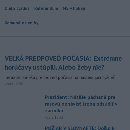
Dielo týždňa
Referendum
MS v hokeji
Komunálne voľby
VEĽKÁ PREDPOVEĎ POČASIA: Extrémne
horúčavy ustúpili. Alebo žeby nie?
Teraz.sk prináša predpoveď počasia na nasledujúci týždeň.
včera 16:00
Prezident: Násilie páchané pre
rasovú nenávisť treba odsúdiť v
zárodku
včera 12:33
POŽIAR V SLOVNAFTE: Došlo k