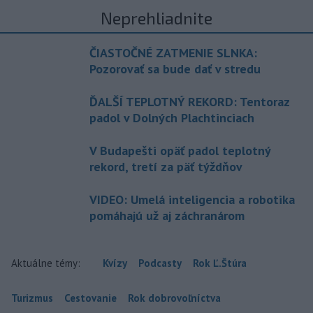
Neprehliadnite
ČIASTOČNÉ ZATMENIE SLNKA:
Pozorovať sa bude dať v stredu
ĎALŠÍ TEPLOTNÝ REKORD: Tentoraz
padol v Dolných Plachtinciach
V Budapešti opäť padol teplotný
rekord, tretí za päť týždňov
VIDEO: Umelá inteligencia a robotika
pomáhajú už aj záchranárom
Aktuálne témy:
Kvízy
Podcasty
Rok Ľ.Štúra
Turizmus
Cestovanie
Rok dobrovoľníctva