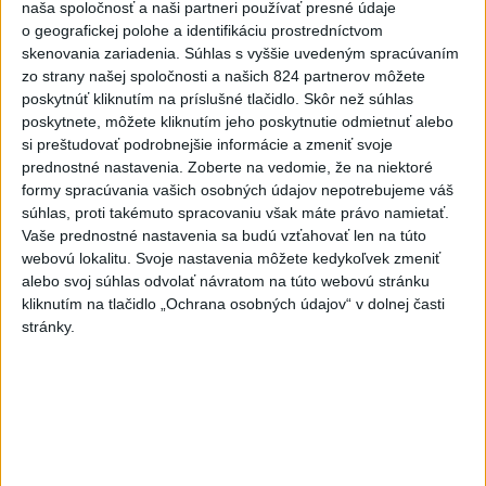
včera 17:31
naša spoločnosť a naši partneri používať presné údaje
o geografickej polohe a identifikáciu prostredníctvom
Románsky palác na Spišskom
skenovania zariadenia. Súhlas s vyššie uvedeným spracúvaním
hrade sa podarilo staticky
zo strany našej spoločnosti a našich 824 partnerov môžete
zabezpečiť
poskytnúť kliknutím na príslušné tlačidlo. Skôr než súhlas
poskytnete, môžete kliknutím jeho poskytnutie odmietnuť alebo
včera 18:00
si preštudovať podrobnejšie informácie a zmeniť svoje
Slováci získali vo Vichy bronz,
prednostné nastavenia.
Zoberte na vedomie, že na niektoré
Lacko: Rastú talentovaní hráči
formy spracúvania vašich osobných údajov nepotrebujeme váš
súhlas, proti takémuto spracovaniu však máte právo namietať.
včera 15:51
Vaše prednostné nastavenia sa budú vzťahovať len na túto
webovú lokalitu. Svoje nastavenia môžete kedykoľvek zmeniť
Slovenky remizovali v druhom
alebo svoj súhlas odvolať návratom na túto webovú stránku
prípravnom dueli so Slovinkami
kliknutím na tlačidlo „Ochrana osobných údajov“ v dolnej časti
2:2
stránky.
aktualizované
včera 17:13
,
včera 19:45
Práve teraz
-
Taliansky tenista Matteo Arnaldi vypadol na turnaji ATP
21:30
Masters 1000
v Montreale už v 3. kole dvojhry.