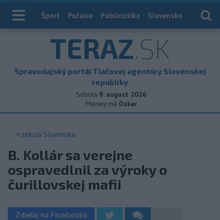
Index
Šport
Počasie
Publicistika
Slovensko
Zahranič
TERAZ
.SK
Spravodajský portál Tlačovej agentúry Slovenskej
republiky
Sobota
8. august 2026
Meniny má
Oskar
< sekcia
Slovensko
B. Kollár sa verejne
ospravedlnil za výroky o
čurillovskej mafii
Zdieľaj na Facebooku