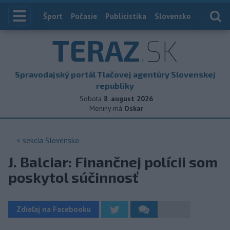
Index
Šport
Počasie
Publicistika
Slovensko
Zahranič
TERAZ
.SK
Spravodajský portál Tlačovej agentúry Slovenskej
republiky
Sobota
8. august 2026
Meniny má
Oskar
< sekcia
Slovensko
J. Balciar: Finančnej polícii som
poskytol súčinnosť
Zdieľaj na Facebooku