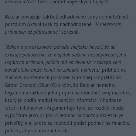
účelovo mlčia,"
tvrdí riaditeľ vojenských tajných.
Balciar považuje taktiež odhadované ceny nehnuteľností
portálom Aktuality.sk za nadhodnotené.
"V niektorých
prípadoch až päťnásobne,"
spresnil.
"Zákon o preukazovaní pôvodu majetku hovorí, že ak
existuje podozrenie, že majetok občana nezodpovedá jeho
legálnym príjmom, polícia má oprávnenie v takejto veci
konať alebo môže konať na základe podnetu,"
priblížil na
tlačovej konferencii poslanec Národnej rady (NR) SR
Gábor Grendel (OĽaNO) s tým, že Balciar nemohol
legálne na základe jeho príjmu nadobudnúť svoj majetok,
ktorý je podľa medializovaných informácií v hodnote
troch miliónov eur. Argumentuje tým, že rozdiel medzi
výpočtom jeho príjmu a reálnou hodnotou majetku je
priveľký, a aj preto sa rozhodli podať podnet na finančnú
políciu, aby sa ním zaoberala.