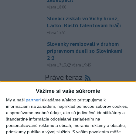
včera 18:00
Slováci získali vo Vichy bronz,
Lacko: Rastú talentovaní hráči
včera 15:51
Slovenky remizovali v druhom
prípravnom dueli so Slovinkami
2:2
aktualizované
včera 17:13
,
včera 19:45
Práve teraz
-
Taliansky tenista Matteo Arnaldi vypadol na turnaji ATP
21:30
Vážime si vaše súkromie
Masters 1000
v Montreale už v 3. kole dvojhry.
My a naši
partneri
ukladáme a/alebo pristupujeme k
informáciám na zariadení, napríklad pomocou súborov cookies,
Viac
a spracúvame osobné údaje, ako sú jedinečné identifikátory a
Videá a prenosy TASR TV
štandardné informácie odosielané zariadením na
personalizovanú reklamu a obsah, meranie reklamy a obsahu,
Deväť Slovákov zabojuje na ME v Paríži
prieskumy publika a vývoj služieb.
S vaším povolením môže
o čo najlepšie výsledky