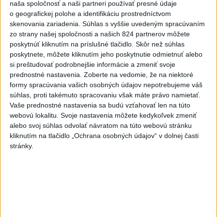
naša spoločnosť a naši partneri používať presné údaje
o geografickej polohe a identifikáciu prostredníctvom
skenovania zariadenia. Súhlas s vyššie uvedeným spracúvaním
Viac
zo strany našej spoločnosti a našich 824 partnerov môžete
Najčítanejšie
poskytnúť kliknutím na príslušné tlačidlo. Skôr než súhlas
poskytnete, môžete kliknutím jeho poskytnutie odmietnuť alebo
6h
24h
7d
si preštudovať podrobnejšie informácie a zmeniť svoje
prednostné nastavenia.
Zoberte na vedomie, že na niektoré
V časti Košice-Krásna otvorili park
1
formy spracúvania vašich osobných údajov nepotrebujeme váš
pomenovaný po kňazovi Semivanovi
súhlas, proti takémuto spracovaniu však máte právo namietať.
Vaše prednostné nastavenia sa budú vzťahovať len na túto
2
ÚPLNÉ ZATMENIE SLNKA: Časť Európy zahalí tma,
webovú lokalitu. Svoje nastavenia môžete kedykoľvek zmeniť
alebo svoj súhlas odvolať návratom na túto webovú stránku
hrozia dôsledky
kliknutím na tlačidlo „Ochrana osobných údajov“ v dolnej časti
3
ČIASTOČNÉ ZATMENIE SLNKA: Pozorovať sa bude dať v
stránky.
stredu
4
Obranca Kaša dostal od Žiliny povolenie hľadať si nový
klub
5
Historik Zajac: Územie Slovenska bolo jadrom poľsko-