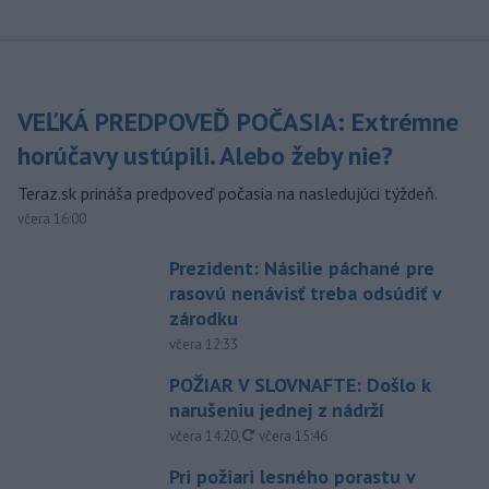
VEĽKÁ PREDPOVEĎ POČASIA: Extrémne
horúčavy ustúpili. Alebo žeby nie?
Teraz.sk prináša predpoveď počasia na nasledujúci týždeň.
včera 16:00
Prezident: Násilie páchané pre
rasovú nenávisť treba odsúdiť v
zárodku
včera 12:33
POŽIAR V SLOVNAFTE: Došlo k
narušeniu jednej z nádrží
aktualizované
včera 14:20
,
včera 15:46
Pri požiari lesného porastu v