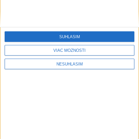
Dulay rozhodol gólom o víťazstve
Liberca v Brne v 3. kole českej ligy
včera 21:45
SÚHLASÍM
Griekspoor vyradil Arnaldiho v 3. kole
VIAC MOŽNOSTÍ
turnaja ATP v Montreale
včera 21:33
NESÚHLASÍM
Mihalíková s Nichollsovou postúpili
do osemfinále štvorhry v Toronte
včera 21:27
Neprehliadnite
Slovensko trápi sucho: V prírode sa