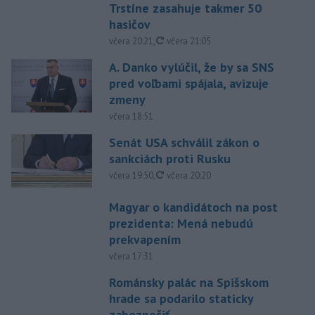
Trstíne zasahuje takmer 50
hasičov
aktualizované
včera 20:21
,
včera 21:05
A. Danko vylúčil, že by sa SNS
pred voľbami spájala, avizuje
zmeny
včera 18:51
Senát USA schválil zákon o
sankciách proti Rusku
aktualizované
včera 19:50
,
včera 20:20
Magyar o kandidátoch na post
prezidenta: Mená nebudú
prekvapením
včera 17:31
Románsky palác na Spišskom
hrade sa podarilo staticky
zabezpečiť