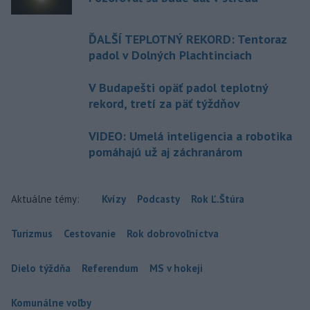
ĎALŠÍ TEPLOTNÝ REKORD: Tentoraz
padol v Dolných Plachtinciach
V Budapešti opäť padol teplotný
rekord, tretí za päť týždňov
VIDEO: Umelá inteligencia a robotika
pomáhajú už aj záchranárom
Aktuálne témy:
Kvízy
Podcasty
Rok Ľ.Štúra
Turizmus
Cestovanie
Rok dobrovoľníctva
Dielo týždňa
Referendum
MS v hokeji
Komunálne voľby