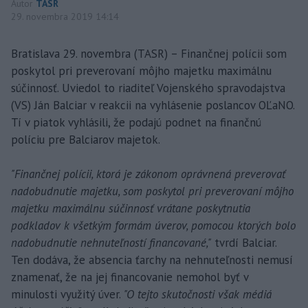
Autor
TASR
29. novembra 2019 14:14
Bratislava 29. novembra (TASR) – Finančnej polícii som
poskytol pri preverovaní môjho majetku maximálnu
súčinnosť. Uviedol to riaditeľ Vojenského spravodajstva
(VS) Ján Balciar v reakcii na vyhlásenie poslancov OĽaNO.
Tí v piatok vyhlásili, že podajú podnet na finančnú
políciu pre Balciarov majetok.
"Finančnej polícii, ktorá je zákonom oprávnená preverovať
nadobudnutie majetku, som poskytol pri preverovaní môjho
majetku maximálnu súčinnosť vrátane poskytnutia
podkladov k všetkým formám úverov, pomocou ktorých bolo
nadobudnutie nehnuteľností financované,"
tvrdí Balciar.
Ten dodáva, že absencia ťarchy na nehnuteľnosti nemusí
znamenať, že na jej financovanie nemohol byť v
minulosti využitý úver.
"O tejto skutočnosti však médiá