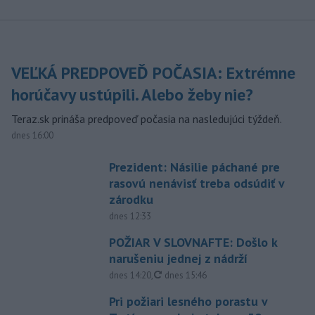
VEĽKÁ PREDPOVEĎ POČASIA: Extrémne
horúčavy ustúpili. Alebo žeby nie?
Teraz.sk prináša predpoveď počasia na nasledujúci týždeň.
dnes 16:00
Prezident: Násilie páchané pre
rasovú nenávisť treba odsúdiť v
zárodku
dnes 12:33
POŽIAR V SLOVNAFTE: Došlo k
narušeniu jednej z nádrží
aktualizované
dnes 14:20
,
dnes 15:46
Pri požiari lesného porastu v