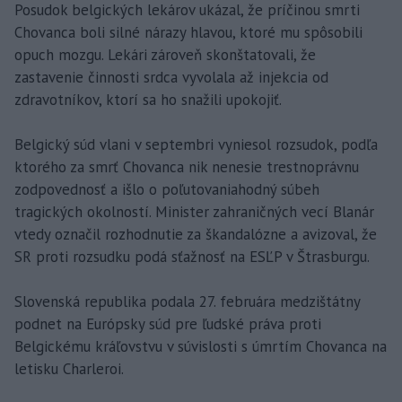
Posudok belgických lekárov ukázal, že príčinou smrti
Chovanca boli silné nárazy hlavou, ktoré mu spôsobili
opuch mozgu. Lekári zároveň skonštatovali, že
zastavenie činnosti srdca vyvolala až injekcia od
zdravotníkov, ktorí sa ho snažili upokojiť.
Belgický súd vlani v septembri vyniesol rozsudok, podľa
ktorého za smrť Chovanca nik nenesie trestnoprávnu
zodpovednosť a išlo o poľutovaniahodný súbeh
tragických okolností. Minister zahraničných vecí Blanár
vtedy označil rozhodnutie za škandalózne a avizoval, že
SR proti rozsudku podá sťažnosť na ESĽP v Štrasburgu.
Slovenská republika podala 27. februára medzištátny
podnet na Európsky súd pre ľudské práva proti
Belgickému kráľovstvu v súvislosti s úmrtím Chovanca na
letisku Charleroi.