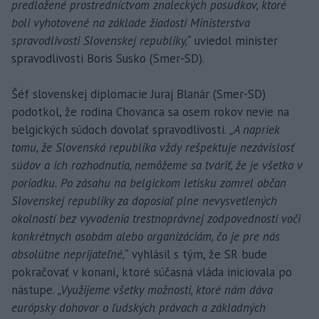
predložené prostredníctvom znaleckých posudkov, ktoré
boli vyhotovené na základe žiadosti Ministerstva
spravodlivosti Slovenskej republiky,“
uviedol minister
spravodlivosti Boris Susko (Smer-SD).
Šéf slovenskej diplomacie Juraj Blanár (Smer-SD)
podotkol, že rodina Chovanca sa osem rokov nevie na
belgických súdoch dovolať spravodlivosti.
„A napriek
tomu, že Slovenská republika vždy rešpektuje nezávislosť
súdov a ich rozhodnutia, nemôžeme sa tváriť, že je všetko v
poriadku. Po zásahu na belgickom letisku zomrel občan
Slovenskej republiky za doposiaľ plne nevysvetlených
okolností bez vyvodenia trestnoprávnej zodpovednosti voči
konkrétnych osobám alebo organizáciám, čo je pre nás
absolútne neprijateľné,“
vyhlásil s tým, že SR bude
pokračovať v konaní, ktoré súčasná vláda iniciovala po
nástupe.
„Využijeme všetky možnosti, ktoré nám dáva
európsky dohovor o ľudských právach a základných