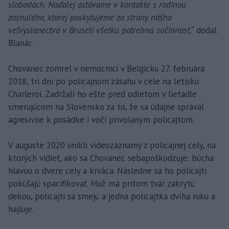
slobodách. Naďalej ostávame v kontakte s rodinou
zosnulého, ktorej poskytujeme zo strany nášho
veľvyslanectva v Bruseli všetku potrebnú súčinnosť,“
dodal
Blanár.
Chovanec zomrel v nemocnici v Belgicku 27. februára
2018, tri dni po policajnom zásahu v cele na letisku
Charleroi. Zadržali ho ešte pred odletom v lietadle
smerujúcom na Slovensko za to, že sa údajne správal
agresívne k posádke i voči privolaným policajtom.
V auguste 2020 unikli videozáznamy z policajnej cely, na
ktorých vidieť, ako sa Chovanec sebapoškodzuje: búcha
hlavou o dvere cely a krváca. Následne sa ho policajti
pokúšajú spacifikovať. Muž má pritom tvár zakrytú
dekou, policajti sa smejú a jedna policajtka dvíha ruku a
hajluje.