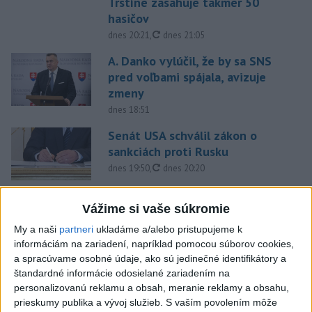
Trstíne zasahuje takmer 50
hasičov
aktualizované
dnes 20:21
,
dnes 21:05
A. Danko vylúčil, že by sa SNS
pred voľbami spájala, avizuje
zmeny
dnes 18:51
Senát USA schválil zákon o
sankciách proti Rusku
aktualizované
dnes 19:50
,
dnes 20:20
Magyar o kandidátoch na post
Vážime si vaše súkromie
prezidenta: Mená nebudú
prekvapením
My a naši
partneri
ukladáme a/alebo pristupujeme k
informáciám na zariadení, napríklad pomocou súborov cookies,
dnes 17:31
a spracúvame osobné údaje, ako sú jedinečné identifikátory a
Románsky palác na Spišskom
štandardné informácie odosielané zariadením na
hrade sa podarilo staticky
personalizovanú reklamu a obsah, meranie reklamy a obsahu,
prieskumy publika a vývoj služieb.
S vaším povolením môže
zabezpečiť