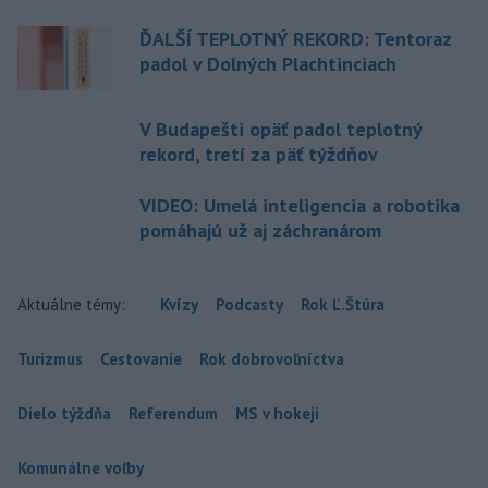
ĎALŠÍ TEPLOTNÝ REKORD: Tentoraz
padol v Dolných Plachtinciach
V Budapešti opäť padol teplotný
rekord, tretí za päť týždňov
VIDEO: Umelá inteligencia a robotika
pomáhajú už aj záchranárom
Aktuálne témy:
Kvízy
Podcasty
Rok Ľ.Štúra
Turizmus
Cestovanie
Rok dobrovoľníctva
Dielo týždňa
Referendum
MS v hokeji
Komunálne voľby