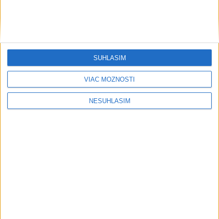
svetovej konkurencii je výborné
Šport
SÚHLASÍM
VIAC MOŽNOSTÍ
NESÚHLASÍM
....
....