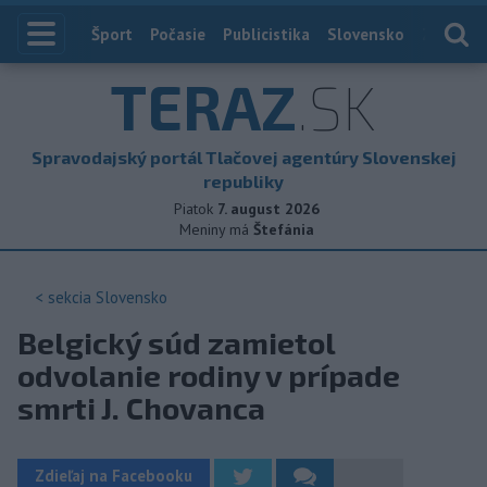
Index
Šport
Počasie
Publicistika
Slovensko
Zahranič
TERAZ
.SK
Spravodajský portál Tlačovej agentúry Slovenskej
republiky
Piatok
7. august 2026
Meniny má
Štefánia
< sekcia
Slovensko
Belgický súd zamietol
odvolanie rodiny v prípade
smrti J. Chovanca
Zdieľaj na Facebooku