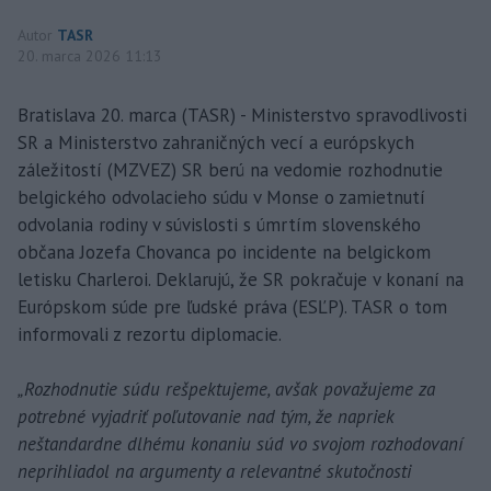
Autor
TASR
20. marca 2026 11:13
Bratislava 20. marca (TASR) - Ministerstvo spravodlivosti
SR a Ministerstvo zahraničných vecí a európskych
záležitostí (MZVEZ) SR berú na vedomie rozhodnutie
belgického odvolacieho súdu v Monse o zamietnutí
odvolania rodiny v súvislosti s úmrtím slovenského
občana Jozefa Chovanca po incidente na belgickom
letisku Charleroi. Deklarujú, že SR pokračuje v konaní na
Európskom súde pre ľudské práva (ESĽP). TASR o tom
informovali z rezortu diplomacie.
„Rozhodnutie súdu rešpektujeme, avšak považujeme za
potrebné vyjadriť poľutovanie nad tým, že napriek
neštandardne dlhému konaniu súd vo svojom rozhodovaní
neprihliadol na argumenty a relevantné skutočnosti