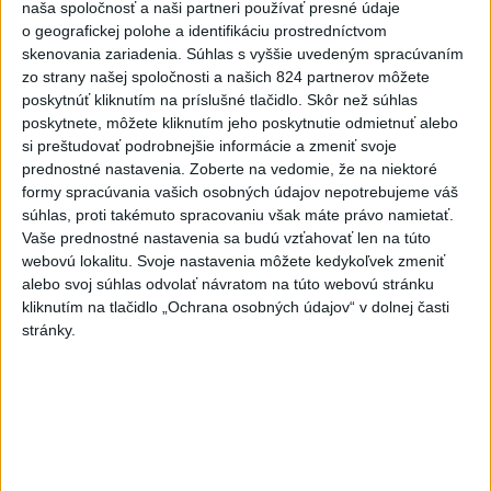
naša spoločnosť a naši partneri používať presné údaje
dnes 18:00
o geografickej polohe a identifikáciu prostredníctvom
Slováci získali vo Vichy bronz,
skenovania zariadenia. Súhlas s vyššie uvedeným spracúvaním
zo strany našej spoločnosti a našich 824 partnerov môžete
Lacko: Rastú talentovaní hráči
poskytnúť kliknutím na príslušné tlačidlo. Skôr než súhlas
dnes 15:51
poskytnete, môžete kliknutím jeho poskytnutie odmietnuť alebo
si preštudovať podrobnejšie informácie a zmeniť svoje
Slovenky remizovali v druhom
prednostné nastavenia.
Zoberte na vedomie, že na niektoré
prípravnom dueli so Slovinkami
formy spracúvania vašich osobných údajov nepotrebujeme váš
2:2
súhlas, proti takémuto spracovaniu však máte právo namietať.
aktualizované
dnes 17:13
,
dnes 19:45
Vaše prednostné nastavenia sa budú vzťahovať len na túto
webovú lokalitu. Svoje nastavenia môžete kedykoľvek zmeniť
Práve teraz
alebo svoj súhlas odvolať návratom na túto webovú stránku
kliknutím na tlačidlo „Ochrana osobných údajov“ v dolnej časti
-
Taliansky tenista Matteo Arnaldi vypadol na turnaji ATP
21:30
stránky.
Masters 1000
v Montreale už v 3. kole dvojhry.
Viac
Videá a prenosy TASR TV
Deväť Slovákov zabojuje na ME v Paríži
o čo najlepšie výsledky