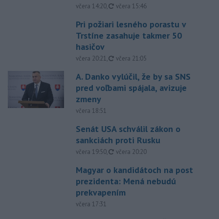
aktualizované
včera 14:20
,
včera 15:46
Pri požiari lesného porastu v
Trstíne zasahuje takmer 50
hasičov
aktualizované
včera 20:21
,
včera 21:05
A. Danko vylúčil, že by sa SNS
pred voľbami spájala, avizuje
zmeny
včera 18:51
Senát USA schválil zákon o
sankciách proti Rusku
aktualizované
včera 19:50
,
včera 20:20
Magyar o kandidátoch na post
prezidenta: Mená nebudú
prekvapením
včera 17:31