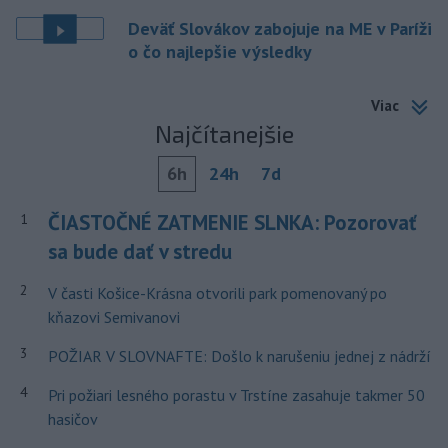
Deväť Slovákov zabojuje na ME v Paríži
o čo najlepšie výsledky
Viac
Najčítanejšie
6h
24h
7d
ČIASTOČNÉ ZATMENIE SLNKA: Pozorovať
1
sa bude dať v stredu
2
V časti Košice-Krásna otvorili park pomenovaný po
kňazovi Semivanovi
3
POŽIAR V SLOVNAFTE: Došlo k narušeniu jednej z nádrží
4
Pri požiari lesného porastu v Trstíne zasahuje takmer 50
hasičov