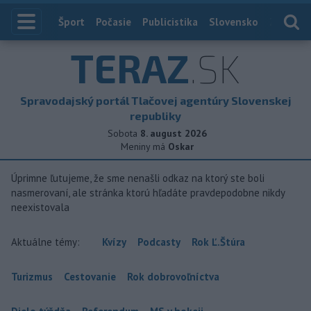
Index
Šport
Počasie
Publicistika
Slovensko
Zahranič
TERAZ
.SK
Spravodajský portál Tlačovej agentúry Slovenskej
republiky
Sobota
8. august 2026
Meniny má
Oskar
Úprimne ľutujeme, že sme nenašli odkaz na ktorý ste boli
nasmerovaní, ale stránka ktorú hľadáte pravdepodobne nikdy
neexistovala
Aktuálne témy:
Kvízy
Podcasty
Rok Ľ.Štúra
Turizmus
Cestovanie
Rok dobrovoľníctva