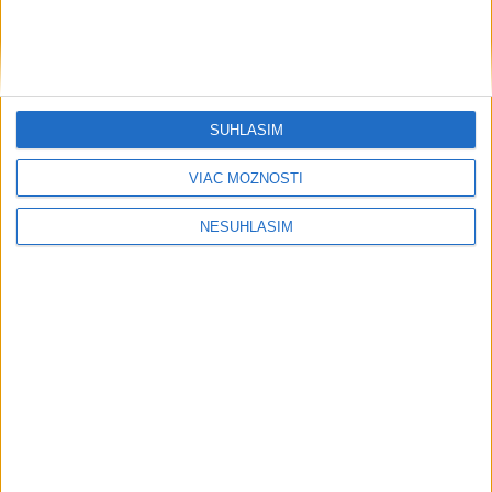
Rezort vnútra nemôže zapísať zväzok
osôb rovnakého pohlavia do matriky
HOMOLA: Chcem byť prvým Slovákom
SÚHLASÍM
s Tour Card
VIAC MOŽNOSTÍ
Publicistika
NESÚHLASÍM
....
....