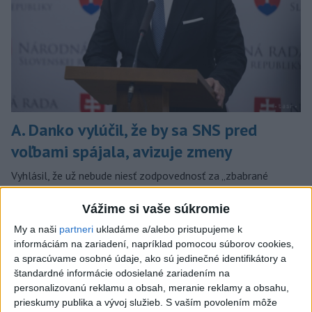
A. Danko vylúčil, že by sa SNS pred
voľbami spájala, avizuje zmeny
Vyhlásil, že už nebude niesť zodpovednosť za „zbabrané
zonácie, odposluchy ani za iné veci, s ktorými SNS nemá nič
spoločné“.
Vážime si vaše súkromie
včera 18:51
My a naši
partneri
ukladáme a/alebo pristupujeme k
informáciám na zariadení, napríklad pomocou súborov cookies,
Slovensko
a spracúvame osobné údaje, ako sú jedinečné identifikátory a
štandardné informácie odosielané zariadením na
KDH od polície očakáva rýchle
personalizovanú reklamu a obsah, meranie reklamy a obsahu,
vyšetrenie útoku na cudzincov v
prieskumy publika a vývoj služieb.
S vaším povolením môže