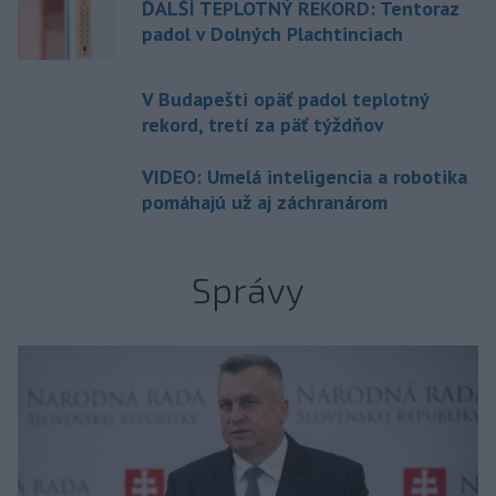
ĎALŠÍ TEPLOTNÝ REKORD: Tentoraz
padol v Dolných Plachtinciach
V Budapešti opäť padol teplotný
rekord, tretí za päť týždňov
VIDEO: Umelá inteligencia a robotika
pomáhajú už aj záchranárom
Správy