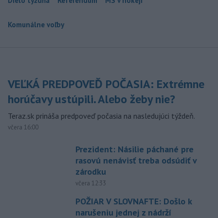
Dielo týždňa
Referendum
MS v hokeji
Komunálne voľby
VEĽKÁ PREDPOVEĎ POČASIA: Extrémne
horúčavy ustúpili. Alebo žeby nie?
Teraz.sk prináša predpoveď počasia na nasledujúci týždeň.
včera 16:00
Prezident: Násilie páchané pre
rasovú nenávisť treba odsúdiť v
zárodku
včera 12:33
POŽIAR V SLOVNAFTE: Došlo k
narušeniu jednej z nádrží