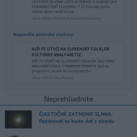
CHYSTÁTE SA VON? UŽITE SI ZÁBAVU A HLAVNE SA V
PORIADKU VRÁŤTE DOMOV📍 👮‍♂️ Policajti počas
nočnej akcie navštívili pa...
včera 18:00
|
Polícia Slovenskej republiky
Najnovšie politické statusy
KEĎ PS ÚTOČÍ NA SLOVENSKÝ FOLKLÓR:
KULTÚRNY ANALFABETIZ...
KEĎ PS ÚTOČÍ NA SLOVENSKÝ FOLKLÓR: KULTÚRNY
ANALFABETIZMUS V PRIAMOM PRENOSE Keď sa
progresívci pustia do slovenských t...
včera 20:50
|
Kéry Marián
Neprehliadnite
ČIASTOČNÉ ZATMENIE SLNKA:
Pozorovať sa bude dať v stredu