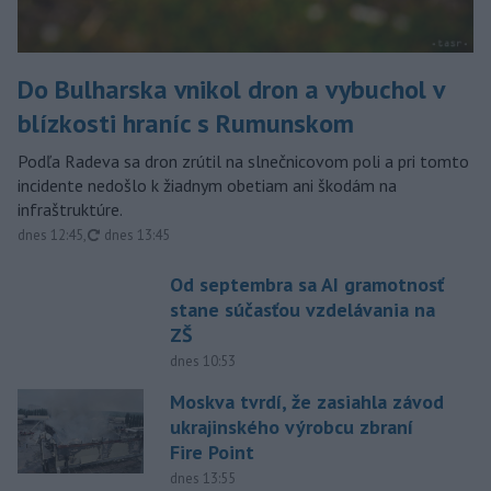
Do Bulharska vnikol dron a vybuchol v
blízkosti hraníc s Rumunskom
Podľa Radeva sa dron zrútil na slnečnicovom poli a pri tomto
incidente nedošlo k žiadnym obetiam ani škodám na
infraštruktúre.
aktualizované
dnes 12:45
,
dnes 13:45
Od septembra sa AI gramotnosť
stane súčasťou vzdelávania na
ZŠ
dnes 10:53
Moskva tvrdí, že zasiahla závod
ukrajinského výrobcu zbraní
Fire Point
dnes 13:55