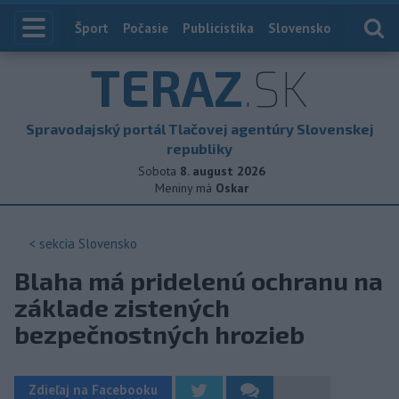
Index
Šport
Počasie
Publicistika
Slovensko
Zahranič
TERAZ
.SK
Spravodajský portál Tlačovej agentúry Slovenskej
republiky
Sobota
8. august 2026
Meniny má
Oskar
< sekcia
Slovensko
Blaha má pridelenú ochranu na
základe zistených
bezpečnostných hrozieb
Zdieľaj na Facebooku