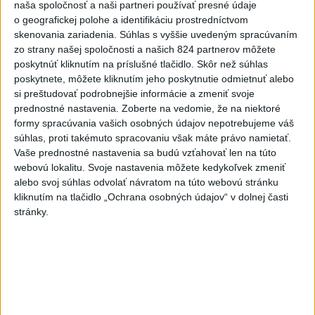
naša spoločnosť a naši partneri používať presné údaje
kňazovi Semivanovi
o geografickej polohe a identifikáciu prostredníctvom
skenovania zariadenia. Súhlas s vyššie uvedeným spracúvaním
5
ÚPLNÉ ZATMENIE SLNKA: Časť Európy zahalí tma,
zo strany našej spoločnosti a našich 824 partnerov môžete
hrozia dôsledky
poskytnúť kliknutím na príslušné tlačidlo. Skôr než súhlas
poskytnete, môžete kliknutím jeho poskytnutie odmietnuť alebo
6
INTOXIKOVALA SA OSOBA: Požiar v Braväcove zasiahol
si preštudovať podrobnejšie informácie a zmeniť svoje
10 stavieb
prednostné nastavenia.
Zoberte na vedomie, že na niektoré
formy spracúvania vašich osobných údajov nepotrebujeme váš
7
Pekárka zachránila život svojim zákazníkom, ktorí sa pár
súhlas, proti takémuto spracovaniu však máte právo namietať.
dní neukázali
Vaše prednostné nastavenia sa budú vzťahovať len na túto
webovú lokalitu. Svoje nastavenia môžete kedykoľvek zmeniť
Najnovšie správy na Teraz.sk
alebo svoj súhlas odvolať návratom na túto webovú stránku
kliknutím na tlačidlo „Ochrana osobných údajov“ v dolnej časti
Vyhlásenia
stránky.
Priame prenosy z Národnej rady SR
Politika na sociálnych sieťach