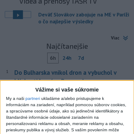
Videá a prenosy TASR TV
Deväť Slovákov zabojuje na ME v Paríži
o čo najlepšie výsledky
Viac
Najčítanejšie
6h
24h
7d
Do Bulharska vnikol dron a vybuchol v
1
blízkosti hraníc s Rumunskom
Vážime si vaše súkromie
2
Na Kamzíku v Bratislave v sobotu otvoria nové Šantisko
My a naši
partneri
ukladáme a/alebo pristupujeme k
pre deti
informáciám na zariadení, napríklad pomocou súborov cookies,
a spracúvame osobné údaje, ako sú jedinečné identifikátory a
3
ČIASTOČNÉ ZATMENIE SLNKA: Pozorovať sa bude dať v
štandardné informácie odosielané zariadením na
stredu
personalizovanú reklamu a obsah, meranie reklamy a obsahu,
prieskumy publika a vývoj služieb.
S vaším povolením môže
4
V časti Košice-Krásna otvorili park pomenovaný po