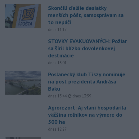
Skončili ďalšie desiatky
menších pôšt, samosprávam sa
to nepáči
dnes 11:17
STOVKY EVAKUOVANÝCH: Požiar
sa šíril blízko dovolenkovej
destinácie
dnes 15:01
Poslanecký klub Tiszy nominuje
na post prezidenta Andrása
Baku
aktualizované
dnes 13:44
,
dnes 13:59
Agrorezort: Aj vlani hospodárila
väčšina roľníkov na výmere do
500 ha
dnes 12:27