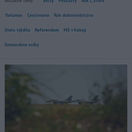
Aktuálne témy:
Kvízy
Podcasty
Rok Ľ.Štúra
Turizmus
Cestovanie
Rok dobrovoľníctva
Dielo týždňa
Referendum
MS v hokeji
Komunálne voľby