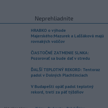
Neprehliadnite
HRABKO o výhode
Majerského:Mazurek a Laššáková majú
rovnakých voličov
ČIASTOČNÉ ZATMENIE SLNKA:
Pozorovať sa bude dať v stredu
ĎALŠÍ TEPLOTNÝ REKORD: Tentoraz
padol v Dolných Plachtinciach
V Budapešti opäť padol teplotný
rekord, tretí za päť týždňov