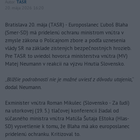
Autor
TASR
20. mája 2026 16:20
Bratislava 20. mája (TASR) - Europoslanec Ľuboš Blaha
(Smer-SD) má pridelenú ochranu ministrom vnútra v
zmysle zákona o Policajnom zbore a podľa uznesenia
vlády SR na základe zistených bezpečnostných hrozieb.
Pre TASR to uviedol hovorca ministerstva vnútra (MV)
Matej Neumann v reakcii na výzvu Hnutia Slovensko.
„
Bližšie podrobnosti nie je možné uviesť z dôvodu utajenia
,“
dodal Neumann.
Exminister vnútra Roman Mikulec (Slovensko - Za ľudí)
na utorkovej (19. 5.) tlačovej konferencii žiadal od
súčasného ministra vnútra Matúša Šutaja Eštoka (Hlas-
SD) vysvetlenie k tomu, že Blaha má ako europoslanec
pridelenú ochranku. Kritizoval to.