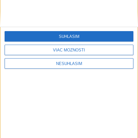
....
SÚHLASÍM
VIAC MOŽNOSTÍ
NESÚHLASÍM
....