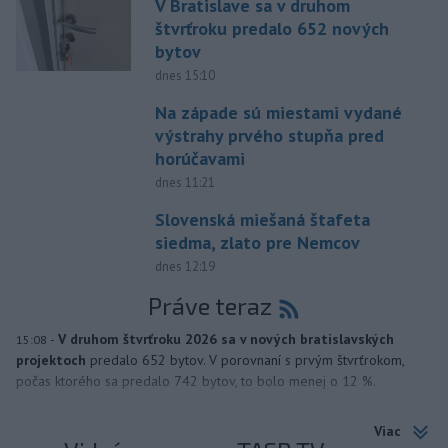
V Bratislave sa v druhom
štvrťroku predalo 652 nových
bytov
dnes 15:10
Na západe sú miestami vydané
výstrahy prvého stupňa pred
horúčavami
dnes 11:21
Slovenská miešaná štafeta
siedma, zlato pre Nemcov
dnes 12:19
Práve teraz
-
V druhom štvrťroku 2026 sa v nových bratislavských
15:08
projektoch
predalo 652 bytov. V porovnaní s prvým štvrťrokom,
počas ktorého sa predalo 742 bytov, to bolo menej o 12 %.
Viac