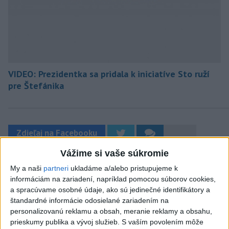
VIDEO: Prezidentka sa pridala k iniciatíve Sto ruží
pre Štefánika
Zdieľaj na Facebooku
Vážime si vaše súkromie
My a naši
partneri
ukladáme a/alebo pristupujeme k
informáciám na zariadení, napríklad pomocou súborov cookies,
a spracúvame osobné údaje, ako sú jedinečné identifikátory a
štandardné informácie odosielané zariadením na
personalizovanú reklamu a obsah, meranie reklamy a obsahu,
prieskumy publika a vývoj služieb.
S vaším povolením môže
Neprehliadnite