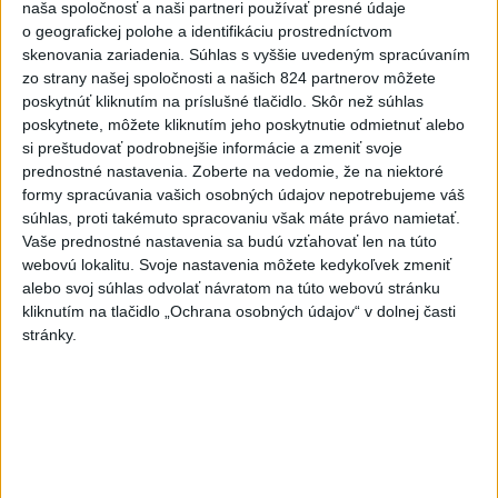
naša spoločnosť a naši partneri používať presné údaje
o geografickej polohe a identifikáciu prostredníctvom
ŠIMEČKA: Fico sa bojí priznať,že
skenovania zariadenia. Súhlas s vyššie uvedeným spracúvaním
Slovensko patrí do koalície ochotných
zo strany našej spoločnosti a našich 824 partnerov môžete
poskytnúť kliknutím na príslušné tlačidlo. Skôr než súhlas
Pri horúčavách myslite aj na zvieratá.
poskytnete, môžete kliknutím jeho poskytnutie odmietnuť alebo
si preštudovať podrobnejšie informácie a zmeniť svoje
Viete, kedy potrebujú pomoc?
prednostné nastavenia.
Zoberte na vedomie, že na niektoré
formy spracúvania vašich osobných údajov nepotrebujeme váš
ŠTIBRAVÁ: Štvrté miesto v silnej
súhlas, proti takémuto spracovaniu však máte právo namietať.
svetovej konkurencii je výborné
Vaše prednostné nastavenia sa budú vzťahovať len na túto
webovú lokalitu. Svoje nastavenia môžete kedykoľvek zmeniť
alebo svoj súhlas odvolať návratom na túto webovú stránku
Slovensko trápi sucho: V prírode sa
kliknutím na tlačidlo „Ochrana osobných údajov“ v dolnej časti
prejavuje viacerými spôsobmi
stránky.
Aktuálne témy:
Kvízy
Podcasty
Rok Ľ.Štúra
Turizmus
Cestovanie
Rok dobrovoľníctva