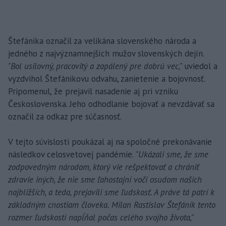
Štefánika označil za velikána slovenského národa a
jedného z najvýznamnejších mužov slovenských dejín.
"Bol usilovný, pracovitý a zapálený pre dobrú vec,"
uviedol a
vyzdvihol Štefánikovu odvahu, zanietenie a bojovnosť.
Pripomenul, že prejavil nasadenie aj pri vzniku
Československa. Jeho odhodlanie bojovať a nevzdávať sa
označil za odkaz pre súčasnosť.
V tejto súvislosti poukázal aj na spoločné prekonávanie
následkov celosvetovej pandémie.
"Ukázali sme, že sme
zodpovedným národom, ktorý vie rešpektovať a chrániť
zdravie iných, že nie sme ľahostajní voči osudom našich
najbližších, a teda, prejavili sme ľudskosť. A práve tá patrí k
základným cnostiam človeka. Milan Rastislav Štefánik tento
rozmer ľudskosti napĺňal počas celého svojho života,"