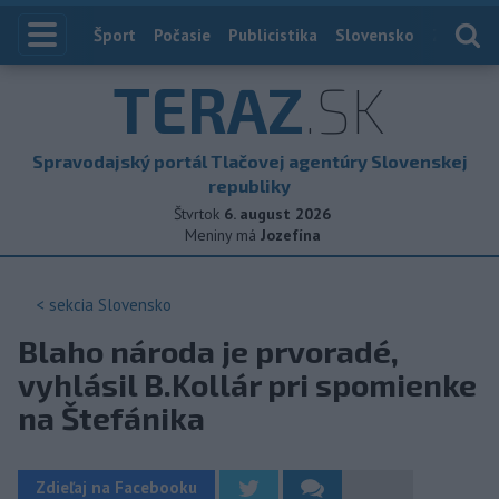
Index
Šport
Počasie
Publicistika
Slovensko
Zahranič
TERAZ
.SK
Spravodajský portál Tlačovej agentúry Slovenskej
republiky
Štvrtok
6. august 2026
Meniny má
Jozefína
< sekcia
Slovensko
Blaho národa je prvoradé,
vyhlásil B.Kollár pri spomienke
na Štefánika
Zdieľaj na Facebooku