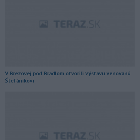
V Brezovej pod Bradlom otvorili výstavu venovanú
Štefánikovi