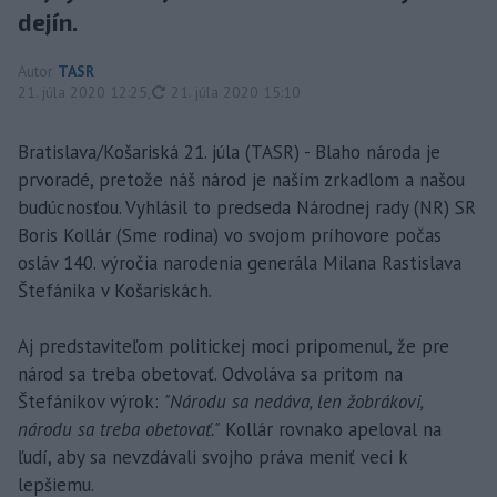
dejín.
Autor
TASR
aktualizované
21. júla 2020 12:25
,
21. júla 2020 15:10
Bratislava/Košariská 21. júla (TASR) - Blaho národa je
prvoradé, pretože náš národ je naším zrkadlom a našou
budúcnosťou. Vyhlásil to predseda Národnej rady (NR) SR
Boris Kollár (Sme rodina) vo svojom príhovore počas
osláv 140. výročia narodenia generála Milana Rastislava
Štefánika v Košariskách.
Aj predstaviteľom politickej moci pripomenul, že pre
národ sa treba obetovať. Odvoláva sa pritom na
Štefánikov výrok:
"Národu sa nedáva, len žobrákovi,
národu sa treba obetovať."
Kollár rovnako apeloval na
ľudí, aby sa nevzdávali svojho práva meniť veci k
lepšiemu.