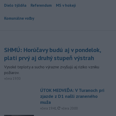
Dielo týždňa
Referendum
MS v hokeji
Komunálne voľby
SHMÚ: Horúčavy budú aj v pondelok,
platí prvý aj druhý stupeň výstrah
Vysoké teploty a sucho výrazne zvyšujú aj riziko vzniku
požiarov.
včera 19:30
ÚTOK MEDVEĎA: V Turanoch pri
zjazde z D1 našli zraneného
muža
aktualizované
včera 19:41
,
včera 20:00