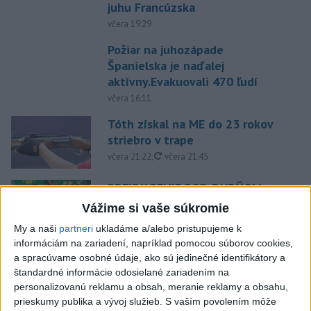
juhu Francúzska
včera 19:29
Požiar na juhozápade
Španielska je naďalej
aktívny.Evakuovali 470 ľudí
včera 16:11
Tóth získal na ME do 23 rokov
striebro v trape
aktualizované
včera 21:22
,
včera 21:45
PREKVAPENIE POD DUBŇOM:
Skalica vezie zo Žiliny všetky
Vážime si vaše súkromie
body
My a naši
partneri
ukladáme a/alebo pristupujeme k
aktualizované
včera 19:00
,
včera 20:10
informáciám na zariadení, napríklad pomocou súborov cookies,
a spracúvame osobné údaje, ako sú jedinečné identifikátory a
Práve teraz
štandardné informácie odosielané zariadením na
-
Podvečer našli pri zjazde z diaľnice D1 na Turany
personalizovanú reklamu a obsah, meranie reklamy a obsahu,
19:50
zraneného
42-ročného muža. Charakter zranení nasvedčuje
prieskumy publika a vývoj služieb.
S vaším povolením môže