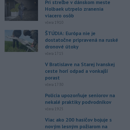
Pri streľbe v dánskom meste
Holbaek utrpelo zranenia
viacero osôb
včera 19:10
ŠTÚDIA: Európa nie je
dostatočne pripravená na ruské
dronové útoky
včera 17:15
V Bratislave na Starej Ivanskej
ceste horí odpad a vonkajší
porast
včera 17:30
Polícia upozorňuje seniorov na
nekalé praktiky podvodníkov
včera 19:25
Viac ako 200 hasičov bojuje s
novým lesným požiarom na