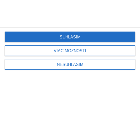
SÚHLASÍM
VIAC MOŽNOSTÍ
NESÚHLASÍM
....