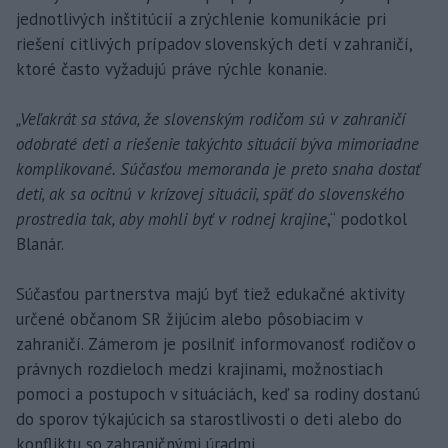
jednotlivých inštitúcií a zrýchlenie komunikácie pri
riešení citlivých prípadov slovenských detí v zahraničí,
ktoré často vyžadujú práve rýchle konanie.
„Veľakrát sa stáva, že slovenským rodičom sú v zahraničí
odobraté deti a riešenie takýchto situácií býva mimoriadne
komplikované. Súčasťou memoranda je preto snaha dostať
deti, ak sa ocitnú v krízovej situácii, späť do slovenského
prostredia tak, aby mohli byť v rodnej krajine
,“ podotkol
Blanár.
Súčasťou partnerstva majú byť tiež edukačné aktivity
určené občanom SR žijúcim alebo pôsobiacim v
zahraničí. Zámerom je posilniť informovanosť rodičov o
právnych rozdieloch medzi krajinami, možnostiach
pomoci a postupoch v situáciách, keď sa rodiny dostanú
do sporov týkajúcich sa starostlivosti o deti alebo do
konfliktu so zahraničnými úradmi.