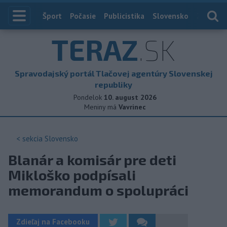
Index
Šport
Počasie
Publicistika
Slovensko
Zahranič
TERAZ
.SK
Spravodajský portál Tlačovej agentúry Slovenskej
republiky
Pondelok
10. august 2026
Meniny má
Vavrinec
< sekcia
Slovensko
Blanár a komisár pre deti
Mikloško podpísali
memorandum o spolupráci
Zdieľaj na Facebooku