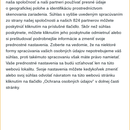
možnému útoku medveďa.
naša spoločnosť a naši partneri používať presné údaje
o geografickej polohe a identifikáciu prostredníctvom
skenovania zariadenia. Súhlas s vyššie uvedeným spracúvaním
Viac
zo strany našej spoločnosti a našich 824 partnerov môžete
Videá a prenosy TASR TV
poskytnúť kliknutím na príslušné tlačidlo. Skôr než súhlas
poskytnete, môžete kliknutím jeho poskytnutie odmietnuť alebo
Deväť Slovákov zabojuje na ME v Paríži
si preštudovať podrobnejšie informácie a zmeniť svoje
o čo najlepšie výsledky
prednostné nastavenia.
Zoberte na vedomie, že na niektoré
formy spracúvania vašich osobných údajov nepotrebujeme váš
súhlas, proti takémuto spracovaniu však máte právo namietať.
Viac
Vaše prednostné nastavenia sa budú vzťahovať len na túto
Najčítanejšie
webovú lokalitu. Svoje nastavenia môžete kedykoľvek zmeniť
alebo svoj súhlas odvolať návratom na túto webovú stránku
6h
24h
7d
kliknutím na tlačidlo „Ochrana osobných údajov“ v dolnej časti
stránky.
DRÁMA V PARLAMENTE: Poslankyňa
1
hádzala do premiéra vajíčka
2
Česká vláda uvažuje nad zvýšením valorizácie dôchodkov
na dvojnásobok
3