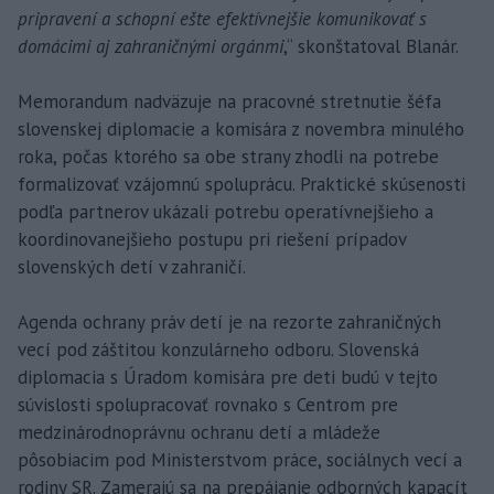
pripravení a schopní ešte efektívnejšie komunikovať s
domácimi aj zahraničnými orgánmi
,“ skonštatoval Blanár.
Memorandum nadväzuje na pracovné stretnutie šéfa
slovenskej diplomacie a komisára z novembra minulého
roka, počas ktorého sa obe strany zhodli na potrebe
formalizovať vzájomnú spoluprácu. Praktické skúsenosti
podľa partnerov ukázali potrebu operatívnejšieho a
koordinovanejšieho postupu pri riešení prípadov
slovenských detí v zahraničí.
Agenda ochrany práv detí je na rezorte zahraničných
vecí pod záštitou konzulárneho odboru. Slovenská
diplomacia s Úradom komisára pre deti budú v tejto
súvislosti spolupracovať rovnako s Centrom pre
medzinárodnoprávnu ochranu detí a mládeže
pôsobiacim pod Ministerstvom práce, sociálnych vecí a
rodiny SR. Zamerajú sa na prepájanie odborných kapacít