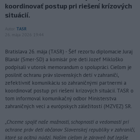
koordinovať postup pri riešení krízových
situácií.
Autor
TASR
26. mája 2026 19:44
Bratislava 26. mája (TASR) - Šéf rezortu diplomacie Juraj
Blanár (Smer-SD) a komisár pre deti Jozef Mikloško
podpísali v utorok memorandum o spolupráci. Cieľom je
posilniť ochranu práv slovenských detí v zahraničí,
zefektívniť komunikáciu so zahraničnými partnermi a
koordinovať postup pri riešení krízových situácií. TASR o
tom informoval komunikačný odbor Ministerstva
zahraničných vecí a európskych záležitostí (MZVEZ) SR.
„Chceme spojiť naše možnosti, schopnosti a vedomosti pri
ochrane práv detí občanov Slovenskej republiky v zahraničí,
ktoré sa ocitnú núdzi. Naším cieľom je zároveň byť lepšie