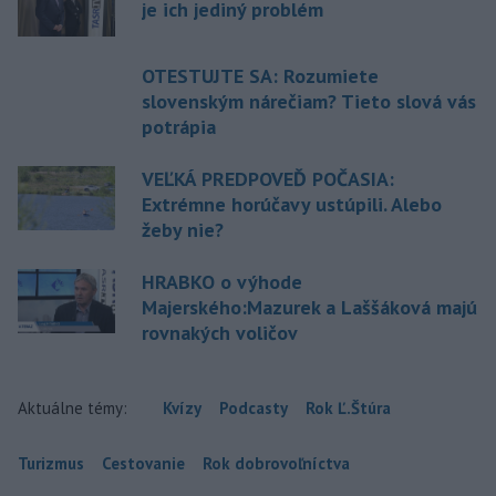
je ich jediný problém
OTESTUJTE SA: Rozumiete
slovenským nárečiam? Tieto slová vás
potrápia
VEĽKÁ PREDPOVEĎ POČASIA:
Extrémne horúčavy ustúpili. Alebo
žeby nie?
HRABKO o výhode
Majerského:Mazurek a Laššáková majú
rovnakých voličov
Aktuálne témy:
Kvízy
Podcasty
Rok Ľ.Štúra
Turizmus
Cestovanie
Rok dobrovoľníctva