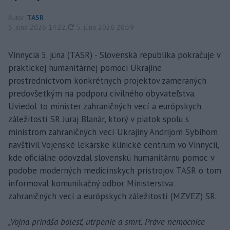
Autor
TASR
aktualizované
5. júna 2026 14:22
,
5. júna 2026 20:59
Vinnycia 5. júna (TASR) - Slovenská republika pokračuje v
praktickej humanitárnej pomoci Ukrajine
prostredníctvom konkrétnych projektov zameraných
predovšetkým na podporu civilného obyvateľstva.
Uviedol to minister zahraničných vecí a európskych
záležitostí SR Juraj Blanár, ktorý v piatok spolu s
ministrom zahraničných vecí Ukrajiny Andrijom Sybihom
navštívil Vojenské lekárske klinické centrum vo Vinnycii,
kde oficiálne odovzdal slovenskú humanitárnu pomoc v
podobe moderných medicínskych prístrojov. TASR o tom
informoval komunikačný odbor Ministerstva
zahraničných vecí a európskych záležitostí (MZVEZ) SR.
„Vojna prináša bolesť, utrpenie a smrť. Práve nemocnice