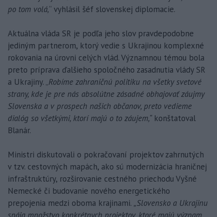
po tom volá,
“ vyhlásil šéf slovenskej diplomacie.
Aktuálna vláda SR je podľa jeho slov pravdepodobne
jediným partnerom, ktorý vedie s Ukrajinou komplexné
rokovania na úrovni celých vlád. Významnou témou bola
preto príprava ďalšieho spoločného zasadnutia vlády SR
a Ukrajiny. „
Robíme zahraničnú politiku na všetky svetové
strany, kde je pre nás absolútne zásadné obhajovať záujmy
Slovenska a v prospech našich občanov, preto vedieme
dialóg so všetkými, ktorí majú o to záujem,“
konštatoval
Blanár.
Ministri diskutovali o pokračovaní projektov zahrnutých
v tzv. cestovných mapách, ako sú modernizácia hraničnej
infraštruktúry, rozširovanie cestného priechodu Vyšné
Nemecké či budovanie nového energetického
prepojenia medzi oboma krajinami.
„Slovensko a Ukrajinu
spája množstvo konkrétnych projektov, ktoré majú význam