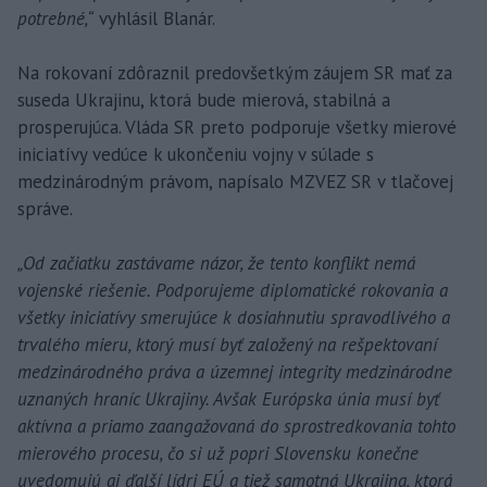
potrebné,“
vyhlásil Blanár.
Na rokovaní zdôraznil predovšetkým záujem SR mať za
suseda Ukrajinu, ktorá bude mierová, stabilná a
prosperujúca. Vláda SR preto podporuje všetky mierové
iniciatívy vedúce k ukončeniu vojny v súlade s
medzinárodným právom, napísalo MZVEZ SR v tlačovej
správe.
„Od začiatku zastávame názor, že tento konflikt nemá
vojenské riešenie. Podporujeme diplomatické rokovania a
všetky iniciatívy smerujúce k dosiahnutiu spravodlivého a
trvalého mieru, ktorý musí byť založený na rešpektovaní
medzinárodného práva a územnej integrity medzinárodne
uznaných hraníc Ukrajiny. Avšak Európska únia musí byť
aktívna a priamo zaangažovaná do sprostredkovania tohto
mierového procesu, čo si už popri Slovensku konečne
uvedomujú aj ďalší lídri EÚ a tiež samotná Ukrajina, ktorá