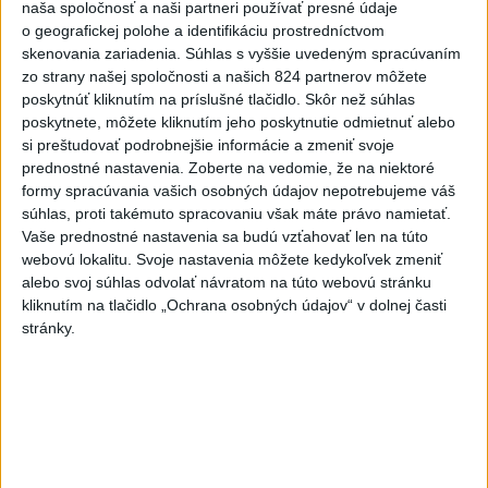
naša spoločnosť a naši partneri používať presné údaje
do nej pripravená. Je preto kľúčové, aby všetky kandidátske
o geografickej polohe a identifikáciu prostredníctvom
krajiny splnili stanovené pravidlá a kritériá, či už ide o štáty
skenovania zariadenia. Súhlas s vyššie uvedeným spracúvaním
západného Balkánu alebo Východného partnerstva
,“
zo strany našej spoločnosti a našich 824 partnerov môžete
poskytnúť kliknutím na príslušné tlačidlo. Skôr než súhlas
zdôraznil slovenský minister.
poskytnete, môžete kliknutím jeho poskytnutie odmietnuť alebo
si preštudovať podrobnejšie informácie a zmeniť svoje
Sybiha a Blanár zároveň zhodnotili aktuálne projekty
prednostné nastavenia.
Zoberte na vedomie, že na niektoré
slovenskej pomoci na Ukrajine. SR sa zapojila do
formy spracúvania vašich osobných údajov nepotrebujeme váš
rekonštrukcie civilných krytov pre školy v Černihivskej
súhlas, proti takémuto spracovaniu však máte právo namietať.
Vaše prednostné nastavenia sa budú vzťahovať len na túto
oblasti, zabezpečila dodávku 38 veľkokapacitných
webovú lokalitu. Svoje nastavenia môžete kedykoľvek zmeniť
generátorov počas posledného zimného obdobia a
alebo svoj súhlas odvolať návratom na túto webovú stránku
pokračuje aj v podpore prostredníctvom slovenských
kliknutím na tlačidlo „Ochrana osobných údajov“ v dolnej časti
špeciálnych odmínovacích strojov Božena. Celková
stránky.
hodnota slovenskej rozvojovej spolupráce už presiahla
35 miliónov eur, z čoho deväť miliónov eur predstavuje
materiálna humanitárna pomoc pozostávajúca z viac ako
1500 ton zdravotníckeho materiálu, liekov,
elektrocentrál, čističiek vody či ďalšieho vybavenia
potrebného na zvládanie následkov vojny.