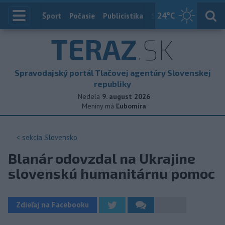
24
°C
Index
Šport
Počasie
Publicistika
Slovensko
Zahranič
TERAZ
.SK
Spravodajský portál Tlačovej agentúry Slovenskej
republiky
Nedela
9. august 2026
Meniny má
Ľubomíra
< sekcia
Slovensko
Blanár odovzdal na Ukrajine
slovenskú humanitárnu pomoc
Zdieľaj na Facebooku