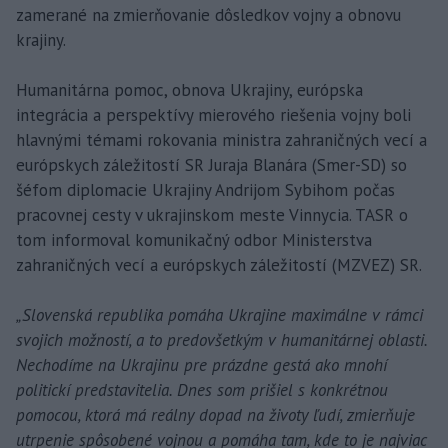
zamerané na zmierňovanie dôsledkov vojny a obnovu
krajiny.
Humanitárna pomoc, obnova Ukrajiny, európska
integrácia a perspektívy mierového riešenia vojny boli
hlavnými témami rokovania ministra zahraničných vecí a
európskych záležitostí SR Juraja Blanára (Smer-SD) so
šéfom diplomacie Ukrajiny Andrijom Sybihom počas
pracovnej cesty v ukrajinskom meste Vinnycia. TASR o
tom informoval komunikačný odbor Ministerstva
zahraničných vecí a európskych záležitostí (MZVEZ) SR.
„Slovenská republika pomáha Ukrajine maximálne v rámci
svojich možností, a to predovšetkým v humanitárnej oblasti.
Nechodíme na Ukrajinu pre prázdne gestá ako mnohí
politickí predstavitelia. Dnes som prišiel s konkrétnou
pomocou, ktorá má reálny dopad na životy ľudí, zmierňuje
utrpenie spôsobené vojnou a pomáha tam, kde to je najviac