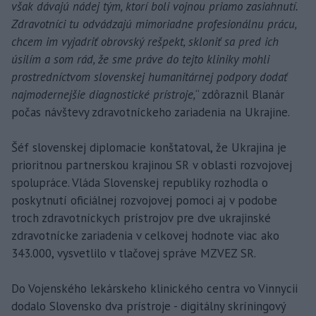
však dávajú nádej tým, ktorí boli vojnou priamo zasiahnutí.
Zdravotníci tu odvádzajú mimoriadne profesionálnu prácu,
chcem im vyjadriť obrovský rešpekt, skloniť sa pred ich
úsilím a som rád, že sme práve do tejto kliniky mohli
prostredníctvom slovenskej humanitárnej podpory dodať
najmodernejšie diagnostické prístroje,
“ zdôraznil Blanár
počas návštevy zdravotníckeho zariadenia na Ukrajine.
Šéf slovenskej diplomacie konštatoval, že Ukrajina je
prioritnou partnerskou krajinou SR v oblasti rozvojovej
spolupráce. Vláda Slovenskej republiky rozhodla o
poskytnutí oficiálnej rozvojovej pomoci aj v podobe
troch zdravotníckych prístrojov pre dve ukrajinské
zdravotnícke zariadenia v celkovej hodnote viac ako
343.000, vysvetlilo v tlačovej správe MZVEZ SR.
Do Vojenského lekárskeho klinického centra vo Vinnycii
dodalo Slovensko dva prístroje - digitálny skríningový