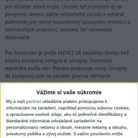
pre občanov oboch krajín. Chceme byť pripravení aj na
povojnovú obnovu nášho východného suseda a vytvárať
podmienky pre rozvoj hospodárskej spolupráce, investícií a
cezhraničných prepojení
,“ ozrejmil šéf slovenskej
diplomacie.
Pre Slovensko je podľa MZVEZ SR zásadnou témou tiež
otázka európskej integrácie Ukrajiny. Slovenská
republika podľa slov Blanára podporuje vstup Ukrajiny
do Európskej únie na základe plnenia všetkých
stanovených podmienok.
Vážime si vaše súkromie
„Ukrajina napriek vojne dosiahla v prístupovom procese
My a naši
partneri
ukladáme a/alebo pristupujeme k
významný pokrok. Podporujeme odhodlanie ukrajinského
informáciám na zariadení, napríklad pomocou súborov cookies,
vedenia pokračovať v reformách, ktorými si krajina musí
a spracúvame osobné údaje, ako sú jedinečné identifikátory a
štandardné informácie odosielané zariadením na
prejsť, a sme pripravení podeliť sa o skúsenosti z
personalizovanú reklamu a obsah, meranie reklamy a obsahu,
predvstupového procesu. Naším cieľom je silnejšia
prieskumy publika a vývoj služieb.
S vaším povolením môže
Európska únia a chceme, aby každá krajina bola na vstup