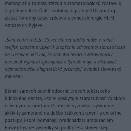
mamograf s tomosyntézou a stomatologickú zostavu s
digitálnym RTG. Ďalší mobilný digitálny RTG prístroj
získal Národný ústav srdcovo-cievnej chirurgie M. M.
Amosova v Kyjeve.
„Som veľmi rád, že Slovenská republika môže v rámci
svojich kapacít prispieť k zlepšeniu zdravotnej starostlivosti
na Ukrajine. Teší ma, že samotní lekári a zdravotnícky
personál vyjadrili spokojnosť s tým, že majú k dispozícii
najmodernejšie diagnostické prístroje
,“ uviedol slovenský
minister.
Blanár zároveň ocenil odbornú úroveň lekárskeho
klinického centra, ktoré poskytuje starostlivosť vojakom
i civilným pacientom. Osobitne vyzdvihol výskumné
aktivity zamerané na liečbu ťažkých zranení a unikátne
postupy, ktoré pomáhajú predchádzať amputáciám.
Prezentované výsledky sú podľa šéfa slovenskej