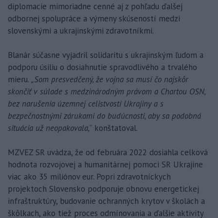
diplomacie mimoriadne cenné aj z pohľadu ďalšej
odbornej spolupráce a výmeny skúseností medzi
slovenskými a ukrajinskými zdravotníkmi.
Blanár súčasne vyjadril solidaritu s ukrajinským ľudom a
podporu úsiliu o dosiahnutie spravodlivého a trvalého
mieru.
„Som presvedčený, že vojna sa musí čo najskôr
skončiť v súlade s medzinárodným právom a Chartou OSN,
bez narušenia územnej celistvosti Ukrajiny a s
bezpečnostnými zárukami do budúcnosti, aby sa podobná
situácia už neopakovala,
“ konštatoval.
MZVEZ SR uvádza, že od februára 2022 dosiahla celková
hodnota rozvojovej a humanitárnej pomoci SR Ukrajine
viac ako 35 miliónov eur. Popri zdravotníckych
projektoch Slovensko podporuje obnovu energetickej
infraštruktúry, budovanie ochranných krytov v školách a
škôlkach, ako tiež proces odmínovania a ďalšie aktivity